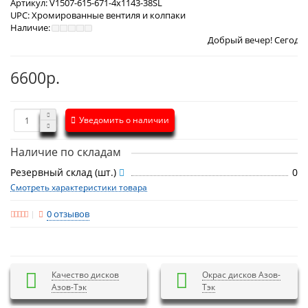
Артикул:
V1507-615-671-4x1143-38SL
UPC:
Хромированные вентиля и колпаки
Наличие:
Добрый вечер! Сегодня
Пятница 7 ав
6600р.
Уведомить о наличии
Наличие по складам
Резервный склад (шт.)
0
Смотреть характеристики товара
0 отзывов
Качество дисков
Окрас дисков Азов-
Азов-Тэк
Тэк