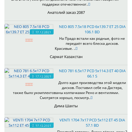
поддержи отечественног..
Анатолий заказ 2087
NEO 805 7.5x18 PCD 6x139.7 ET 25 DIA
106.1 BD
17.12.2021
На Прадо встали как родные, фото не
передаёт всего блеска дисков.
Красивые. ..
Сармат Казахстан
NEO 781 6.5x17 PCD 5x114.3 ET 40 DIA
66.1 S
17.12.2021
Долго ждал производства этой модели
дисков. Поставил себе на Дастера,
также было укомплектованы колпачками Рено и вентилями.
Смотрятся хорошо, посмотр..
Дима Шахты
VENTI 1704 7x17 PCD 5x112 ET 45 DIA
57.1 BD
17.12.2021
Покупкой доволен. Диски лёгкие, езжу 2