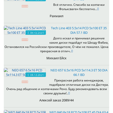
Всё отлично. Спасибо за колпачки
Фольксваген бесплатно...
Рахмаил
Tech Line 403 5.5x14 PCD 5x100 ET 35
DIA 57.1 BD
09.12.2021
Долго искал и принимал решение
какие диски подойдут на Шкоду Фабиа,
Остановился на Российскои производителе, О чём не пожалел. Цена
прекрасная в отлич..
Михаил Ейск
NEO 657 6.5x16 PCD 5x114.3 ET 50 DIA
66.1 BD
09.12.2021
Прекрасная работа менеджеров,
подобрали отличные диски на Дастера.
Очень рад общению и колпачками Рено. Буду рекомендовать всем
своим друзьям!..
Алексей заказ 2089/44
NEO 840 8x18 PCD 5x108 ET 45 DIA 63.4