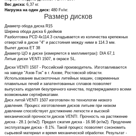
Вес диска:
6,37 кг.
Нагрузка на один диск:
480 Fv/кг.
Размер дисков
Диаметр обода диска R15
Ширина обода диска 6 дюймов
Разболтовка PCD 4x114.3 складывается из количества крепежных
отверстий в диске "4" и расстояния между ними в 114.3 мм.
Вылет диска ET 38
Диаметр ЦО в диске (измеряется в миллиметрах): DIA 67,1
Литые диски VENTI 1507, в окрасе SL.
Диски VENTI 1507 - Российский производитель. Изготавливаются
на заводе "Азов-Тэк" в г. Азове, Ростовской области.
Использование высокоточных литейных машин, современных
плавильных печей и запатентованных сплавов позволяет
выпускать изделия безупречного качества, подтверждаемого всеми
возможными сертификатами.
Диск литой VENTI 1507 изготовлен по технологии низкого
давления. Процесс изготовления дисков литьем при низком
давлении способствует достижению легкости и высокой
механической прочности дисков VENTI. Прочность на растяжение
диска - 28.1 (кг/м2). Предел сжатия диска - 16.98 (кг/м2). Продление
эксплуатации диска - 8.1%. Такой процесс позволяет сэкономить
сырьевой материал и время механической обработки. Результат -