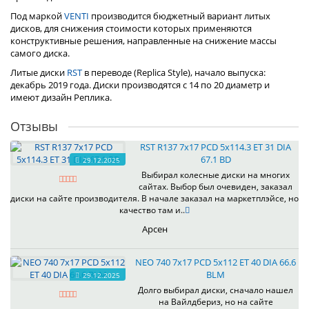
Под маркой
VENTI
производится бюджетный вариант литых
дисков, для снижения стоимости которых применяются
конструктивные решения, направленные на снижение массы
самого диска.
Литые диски
RST
в переводе (Replica Style), начало выпуска:
декабрь 2019 года. Диски производятся с 14 по 20 диаметр и
имеют дизайн Реплика.
Отзывы
RST R137 7x17 PCD 5x114.3 ET 31 DIA
67.1 BD
29.12.2025
Выбирал колесные диски на многих
сайтах. Выбор был очевиден, заказал
диски на сайте производителя. В начале заказал на маркетплэйсе, но
качество там и..
Арсен
NEO 740 7x17 PCD 5x112 ET 40 DIA 66.6
BLM
29.12.2025
Долго выбирал диски, сначало нашел
на Вайлдбериз, но на сайте