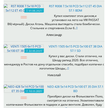
RST R008 7.5x18 PCD 5x112 ET 45 DIA
57.1 BDM
01.06.2021
Купил комплект этих дисков,и
установил на лето на VW PASSAT
B6(чёрный). Диски Агонь. Машина выглядеть стала бомбически.
Стильнее и спортивнее.Если б..
Александр
VENTI 1505 6x15 PCD 5x100 ET 38 DIA
57.1 SD
22.05.2021
Купил у вас диски. Стали отлично, на
Шкоду рапид 2020. Все отлично,
менеджеру в Ростов на дону отдельное спасибо, подобрал колпачки с
логотипом Шкоды,..
Николай
NEO 428 5x14 PCD 5x100 ET 35 DIA 57.1
BD
10.05.2021
Приобрел диски на Фольксваген Поло,
смотрятся на отлично. Укомплектовали
колпачками Фольксваген в подарок и дали вентиля. Доволен, буду