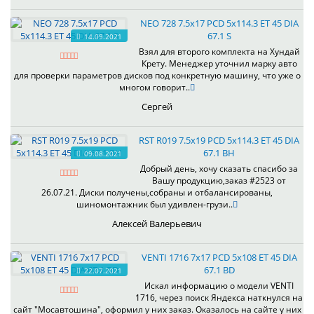
NEO 728 7.5x17 PCD 5x114.3 ET 45 DIA
67.1 S
14.09.2021
Взял для второго комплекта на Хундай
Крету. Менеджер уточнил марку авто
для проверки параметров дисков под конкретную машину, что уже о
многом говорит..
Сергей
RST R019 7.5x19 PCD 5x114.3 ET 45 DIA
67.1 BH
09.08.2021
Добрый день, хочу сказать спасибо за
Вашу продукцию,заказ #2523 от
26.07.21. Диски получены,собраны и отбалансированы,
шиномонтажник был удивлен-грузи..
Алексей Валерьевич
VENTI 1716 7x17 PCD 5x108 ET 45 DIA
67.1 BD
22.07.2021
Искал информацию о модели VENTI
1716, через поиск Яндекса наткнулся на
сайт "Мосавтошина", оформил у них заказ. Оказалось на сайте у них