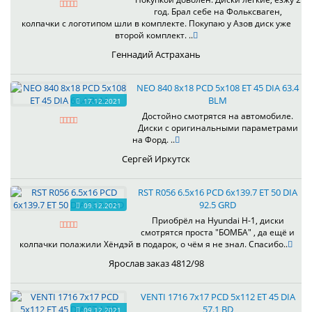
год. Брал себе на Фольксваген,
колпачки с логотипом шли в комплекте. Покупаю у Азов диск уже
второй комплект. ..
Геннадий Астрахань
NEO 840 8x18 PCD 5x108 ET 45 DIA 63.4
BLM
17.12.2021
Достойно смотрятся на автомобиле.
Диски с оригинальными параметрами
на Форд. ..
Сергей Иркутск
RST R056 6.5x16 PCD 6x139.7 ET 50 DIA
92.5 GRD
09.12.2021
Приобрёл на Hyundai H-1, диски
смотрятся проста "БОМБА" , да ещё и
колпачки полажили Хёндэй в подарок, о чём я не знал. Спасибо..
Ярослав заказ 4812/98
VENTI 1716 7x17 PCD 5x112 ET 45 DIA
57.1 BD
09.12.2021