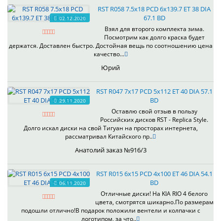
RST R058 7.5x18 PCD 6x139.7 ET 38 DIA
67.1 BD
02.12.2020
Взял для второго комплекта зима.
Посмотрим как долго краска будет
держатся. Доставлен быстро. Достойная вещь по соотношению цена
качество...
Юрий
RST R047 7x17 PCD 5x112 ET 40 DIA 57.1
BD
29.11.2020
Оставлю свой отзыв в пользу
Российских дисков RST - Replica Style.
Долго искал диски на свой Тигуан на просторах интернета,
рассматривал Китайского пр..
Анатолий заказ №916/3
RST R015 6x15 PCD 4x100 ET 46 DIA 54.1
BD
06.11.2020
Отличные диски! На KIA RIO 4 белого
цвета, смотрятся шикарно.По размерам
подошли отлично!В подарок положили вентели и колпачки с
логотипом, за что..