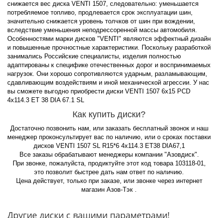
снижается вес диска VENTI 1507, следовательно: уменьшается
потребляемое топливо, продлевается срок эксплуатации шин,
значительно снижается уровень толчков от шин при вождении,
вследствие уменьшения неподрессоренной массы автомобиля.
Особенностями марки дисков "VENTI" являются эффектный дизайн
и повышенные прочностные характеристики. Поскольку разработкой
занимались Российские специалисты, изделия полностью
адаптированы к специфике отечественных дорог и воспринимаемых
нагрузок. Они хорошо сопротивляются ударным, разламывающим,
сдавливающим воздействиям и иной механической агрессии. У нас
вы сможете выгодно приобрести диски VENTI 1507 6x15 PCD
4x114.3 ET 38 DIA 67.1 SL
Как купить диски?
Достаточно позвонить нам, или заказать бесплатный звонок и наш
менеджер проконсультирует вас по наличию, или о сроках поставки
дисков VENTI 1507 SL R15*6 4x114.3 ET38 DIA67,1
Все заказы обрабатывают менеджеры компании "Азовдиск".
При звонке, пожалуйста, продиктуйте этот код товара 103118-01,
это позволит быстрее дать нам ответ по наличию.
Цена действует, только при заказе, или звонке через интернет
магазин Азов-Тэк .
Другие диски с вашими параметрами!