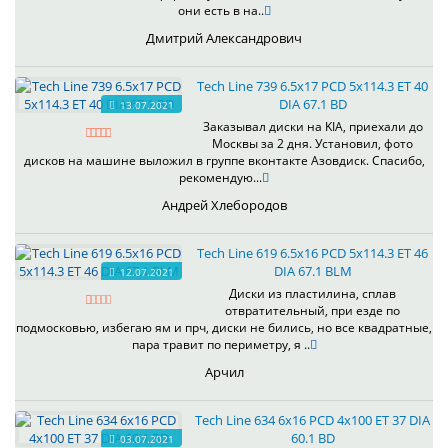
они есть в на..
Дмитрий Александрович
Tech Line 739 6.5x17 PCD 5x114.3 ET 40
DIA 67.1 BD
13.07.2021
Заказывал диски на KIA, приехали до
Москвы за 2 дня. Установил, фото
дисков на машине выложил в группе вконтакте Азовдиск. Спасибо,
рекомендую...
Андрей Хлебородов
Tech Line 619 6.5x16 PCD 5x114.3 ET 46
DIA 67.1 BLM
12.07.2021
Диски из пластилина, сплав
отвратительный, при езде по
подмосковью, избегаю ям и прч, диски не бились, но все квадратные,
пара травит по периметру, я ..
Арчил
Tech Line 634 6x16 PCD 4x100 ET 37 DIA
60.1 BD
03.07.2021