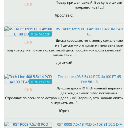
Товар пришел целый !Все супер !диски
понравились ! ..
Ярослав С.
RST R065 6x15 PCD 4x100 ET 48 DIA 54.1
BL
26.06.2025
Диски хорошие, но к моему сожалению
на 1 диске много грязи и пыли закатали
под краску, не понимаю, как такой диск прошёл контроль качества!
очень таки..
Дмитрий
Tech Line 408 5.5x14 PCD 4x100 ET 45
DIA 56.1 S
28.12.2024
Лучшие диски R14. Отличный вариант
для хонды сивик 5-6го поколения.
Стреляют по всем параметрам идеально!!! Хорошо, что начали опять
выпускать их...
Юрик
RST R008 7.5x18 PCD 5x108 ET 50.5 DIA