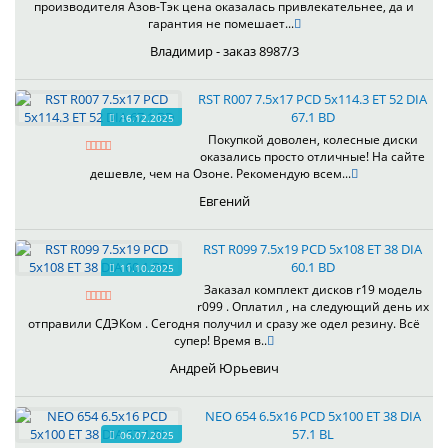
производителя Азов-Тэк цена оказалась привлекательнее, да и
гарантия не помешает...
Владимир - заказ 8987/3
RST R007 7.5x17 PCD 5x114.3 ET 52 DIA
67.1 BD
16.12.2025
Покупкой доволен, колесные диски
оказались просто отличные! На сайте
дешевле, чем на Озоне. Рекомендую всем...
Евгений
RST R099 7.5x19 PCD 5x108 ET 38 DIA
60.1 BD
11.10.2025
Заказал комплект дисков r19 модель
r099 . Оплатил , на следующий день их
отправили СДЭКом . Сегодня получил и сразу же одел резину. Всё
супер! Время в..
Андрей Юрьевич
NEO 654 6.5x16 PCD 5x100 ET 38 DIA
57.1 BL
06.07.2025