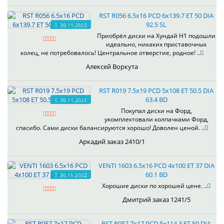
RST R056 6.5x16 PCD 6x139.7 ET 50 DIA
92.5 SL
30.11.2022
Приобрёл диски на Хундай H1 подошли
идеально, никаких приставочных
колец, не потребовалось! Центральное отверстие, родное! ..
Алексей Воркута
RST R019 7.5x19 PCD 5x108 ET 50.5 DIA
63.4 BD
30.11.2022
Покупал диски на Форд,
укомплектовали колпачками Форд,
спасибо. Сами диски балансируются хорошо! Доволен ценой. ..
Аркадий заказ 2410/1
VENTI 1603 6.5x16 PCD 4x100 ET 37 DIA
60.1 BD
30.11.2022
Хорошие диски по хорошей цене. ..
Дмитрий заказ 1241/5
RST R057 7x17 PCD 5x114.3 ET 50 DIA