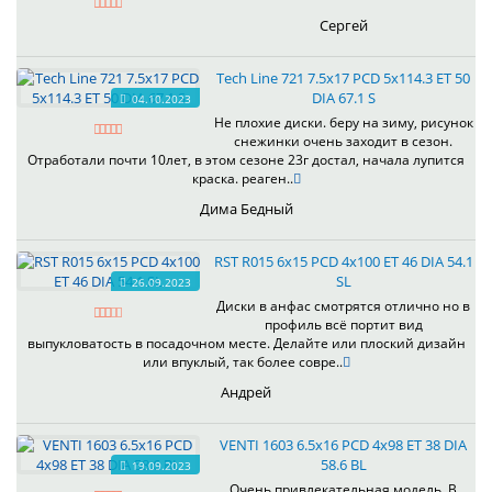
Сергей
Tech Line 721 7.5x17 PCD 5x114.3 ET 50
DIA 67.1 S
04.10.2023
Не плохие диски. беру на зиму, рисунок
снежинки очень заходит в сезон.
Отработали почти 10лет, в этом сезоне 23г достал, начала лупится
краска. реаген..
Дима Бедный
RST R015 6x15 PCD 4x100 ET 46 DIA 54.1
SL
26.09.2023
Диски в анфас смотрятся отлично но в
профиль всё портит вид
выпукловатость в посадочном месте. Делайте или плоский дизайн
или впуклый, так более совре..
Андрей
VENTI 1603 6.5x16 PCD 4x98 ET 38 DIA
58.6 BL
19.09.2023
Очень привлекательная модель. В