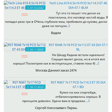
Tech Line 619 6.5x16 PCD 5x114.3 ET 46
DIA 67.1 BLM
07.12.2022
Тут кто то пишет что диски из
пластелина, это наговор чистой воды. Я
попадал раза три в ОЧень глубокие ямы, пробивало до кузова, диски
даже не погнули..
Вадим
RST R048 7x18 PCD 5x112 ET 43 DIA 57.1
BL
30.11.2022
На Шкоду Кадиак встали идеально!
Смущал вылет диска, но в итоге всё
хорошо! Посмотрим как в эксплуатации, ставлю пока 4) ..
Москва Даниил заказ 2474
RST R067 7x17 PCD 5x114.3 ET 35 DIA
67.1 BD
30.11.2022
Купил на киа спортейдж,
отбалансировались хорошо. В
принципе доволен. Удачи вам в продажах. ..
Сергей Николаевич Пермь