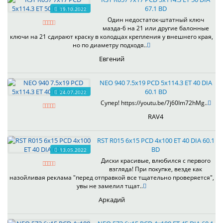
67.1 BD
19.10.2022
Один недостаток-штатный ключ
мазда-6 на 21 или другие балонные
ключи на 21 сдирают краску в колодцах крепления у внешнего края,
но по диаметру подходя..
Евгений
NEO 940 7.5x19 PCD 5x114.3 ET 40 DIA
60.1 BD
24.07.2022
Супер! https://youtu.be/7j60Im72hMg..
RAV4
RST R015 6x15 PCD 4x100 ET 40 DIA 60.1
BD
13.05.2022
Диски красивые, влюбился с первого
взгляда! При покупке, везде как
назойливая реклама "перед отправкой все тщательно проверяется",
увы не замелил тщат..
Аркадий