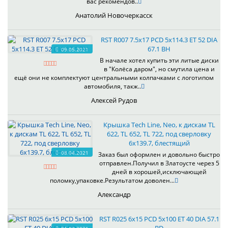
вас рекомендов..
Анатолий Новочеркасск
RST R007 7.5x17 PCD 5x114.3 ET 52 DIA
67.1 BH
09.05.2021
В начале хотел купить эти литые диски
в "Колёса даром", но смутила цена и
ещё они не комплектуют центральными колпачками с логотипом
автомобиля, такж..
Алексей Рудов
Крышка Tech Line, Neo, к дискам TL
622, TL 652, TL 722, под сверловку
6х139.7, блестящий
08.04.2021
Заказ был оформлен и довольно быстро
отправлен.Получил в Златоусте через 5
дней в хорошей,исключающей
поломку,упаковке.Результатом доволен...
Александр
RST R025 6x15 PCD 5x100 ET 40 DIA 57.1