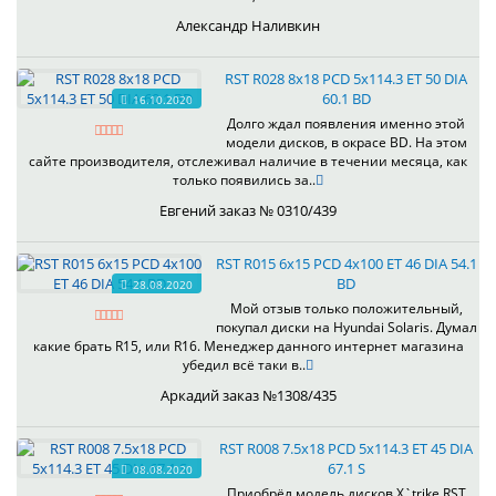
Александр Наливкин
RST R028 8x18 PCD 5x114.3 ET 50 DIA
60.1 BD
16.10.2020
Долго ждал появления именно этой
модели дисков, в окрасе BD. На этом
сайте производителя, отслеживал наличие в течении месяца, как
только появились за..
Евгений заказ № 0310/439
RST R015 6x15 PCD 4x100 ET 46 DIA 54.1
BD
28.08.2020
Мой отзыв только положительный,
покупал диски на Hyundai Solaris. Думал
какие брать R15, или R16. Менеджер данного интернет магазина
убедил всё таки в..
Аркадий заказ №1308/435
RST R008 7.5x18 PCD 5x114.3 ET 45 DIA
67.1 S
08.08.2020
Приобрёл модель дисков X`trike RST