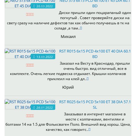
NEO 573 6x15 PCD 4x100 ET 45 DIA 60.1
BD
20.03.2022
Диски пришли один поцарапаный один
погнутый . Совет проверяйте диски на
свету сразу на наличие дефектов так как обычно получаешь в тк на
складе ,а там..
Михаил
RST R015 6x15 PCD 4x100 ET 40 DIA 60.1
BD
13.03.2022
Заказал на Весту в Краснодар, пришли
очень быстро. вид отличный, все в
комплекте. Очень легкие подвеска отдыхает. Крышки колпачков
приклеил на клей дл..
Юрий
RST R025 6x15 PCD 5x100 ET 38 DIA 57.1
SL
28.01.2022
Заказывал в интернет магазине в
месте с колпачками, вентиляи и
болтами 14 на 1.5 для Фольксваген Поло. Внешний вид хорош. Цена,
качество, как говоритс..