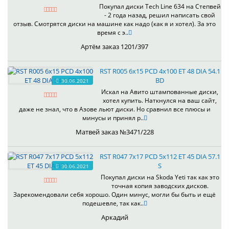
Покупал диски Tech Line 634 на Степвей
- 2 года назад, решил написать свой
отзыв. Смотрятся диски на машине как надо (как я и хотел). За это
время с э..
Артём заказ 1201/397
RST R005 6x15 PCD 4x100 ET 48 DIA 54.1
BD
30.06.2021
Искал на Авито штампованные диски,
хотел купить. Наткнулся на ваш сайт,
даже не знал, что в Азове льют диски. Но сравнил все плюсы и
минусы и принял р..
Матвей заказ №3471/228
RST R047 7x17 PCD 5x112 ET 45 DIA 57.1
S
30.06.2021
Покупал диски на Skoda Yeti так как это
точная копия заводских дисков.
Зарекомендовали себя хорошо. Один минус, могли бы быть и ещё
подешевле, так как..
Аркадий