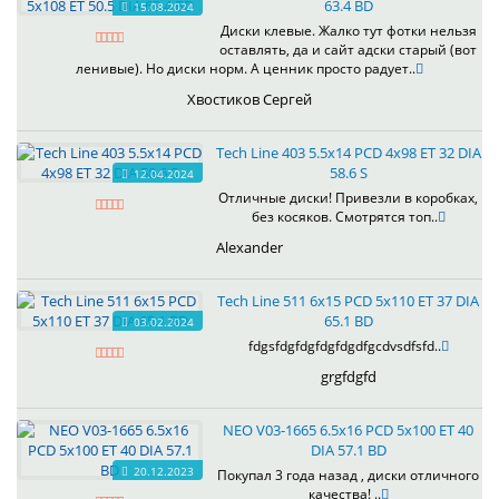
63.4 BD
15.08.2024
Диски клевые. Жалко тут фотки нельзя
оставлять, да и сайт адски старый (вот
ленивые). Но диски норм. А ценник просто радует..
Хвостиков Сергей
Tech Line 403 5.5x14 PCD 4x98 ET 32 DIA
58.6 S
12.04.2024
Отличные диски! Привезли в коробках,
без косяков. Смотрятся топ..
Alexander
Tech Line 511 6x15 PCD 5x110 ET 37 DIA
65.1 BD
03.02.2024
fdgsfdgfdgfdgfdgdfgcdvsdfsfd..
grgfdgfd
NEO V03-1665 6.5x16 PCD 5x100 ET 40
DIA 57.1 BD
20.12.2023
Покупал 3 года назад , диски отличного
качества! ..