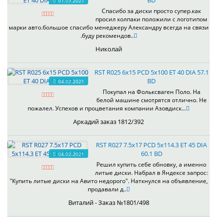
BD
01.03.2021
Спасибо за диски просто супер.как
просил колпаки положили с логотипом
марки авто.большое спасибо менеджеру Александру всегда на связи
.буду рекомендов..
Николай
RST R025 6x15 PCD 5x100 ET 40 DIA 57.1
BD
04.02.2021
Покупал на Фольксваген Поло. На
белой машине смотрятся отлично. Не
пожалел. Успехов и процветания компании Азовдиск...
Аркадий заказ 1812/392
RST R027 7.5x17 PCD 5x114.3 ET 45 DIA
60.1 BD
04.02.2021
Решил купить себе обновку, а именно
литые диски. Набрал в Яндексе запрос:
"Купить литые диски на Авито недорого". Наткнулся на объявление,
продавали д..
Виталий - Заказ №1801/498