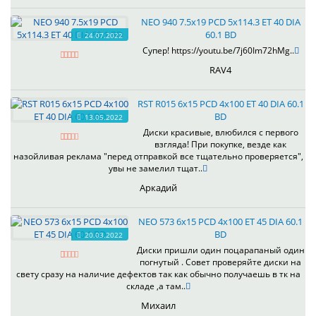
NEO 940 7.5x19 PCD 5x114.3 ET 40 DIA
60.1 BD
24.07.2022
Супер! https://youtu.be/7j60Im72hMg..
RAV4
RST R015 6x15 PCD 4x100 ET 40 DIA 60.1
BD
13.05.2022
Диски красивые, влюбился с первого
взгляда! При покупке, везде как
назойливая реклама "перед отправкой все тщательно проверяется",
увы не замелил тщат..
Аркадий
NEO 573 6x15 PCD 4x100 ET 45 DIA 60.1
BD
20.03.2022
Диски пришли один поцарапаный один
погнутый . Совет проверяйте диски на
свету сразу на наличие дефектов так как обычно получаешь в тк на
складе ,а там..
Михаил