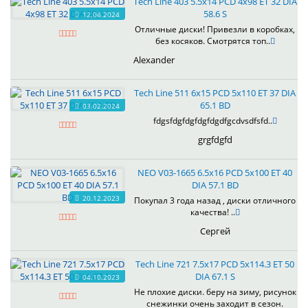
Tech Line 403 5.5x14 PCD 4x98 ET 32 DIA
58.6 S
12.04.2024
Отличные диски! Привезли в коробках,
без косяков. Смотрятся топ..
Alexander
Tech Line 511 6x15 PCD 5x110 ET 37 DIA
65.1 BD
03.02.2024
fdgsfdgfdgfdgfdgdfgcdvsdfsfd..
grgfdgfd
NEO V03-1665 6.5x16 PCD 5x100 ET 40
DIA 57.1 BD
20.12.2023
Покупал 3 года назад , диски отличного
качества! ..
Сергей
Tech Line 721 7.5x17 PCD 5x114.3 ET 50
DIA 67.1 S
04.10.2023
Не плохие диски. беру на зиму, рисунок
снежинки очень заходит в сезон.