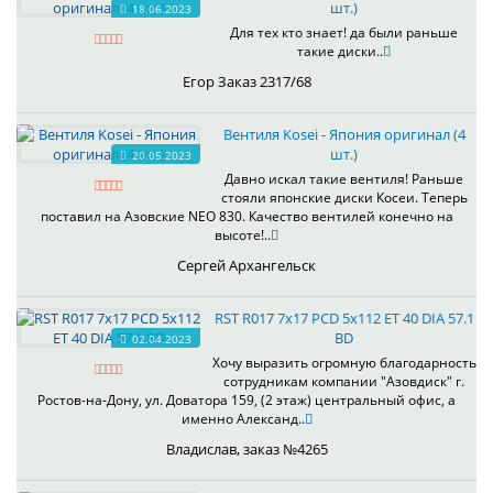
шт.)
18.06.2023
Для тех кто знает! да были раньше
такие диски..
Егор Заказ 2317/68
Вентиля Kosei - Япония оригинал (4
шт.)
20.05.2023
Давно искал такие вентиля! Раньше
стояли японские диски Косеи. Теперь
поставил на Азовские NEO 830. Качество вентилей конечно на
высоте!..
Сергей Архангельск
RST R017 7x17 PCD 5x112 ET 40 DIA 57.1
BD
02.04.2023
Хочу выразить огромную благодарность
сотрудникам компании "Азовдиск" г.
Ростов-на-Дону, ул. Доватора 159, (2 этаж) центральный офис, а
именно Александ..
Владислав, заказ №4265