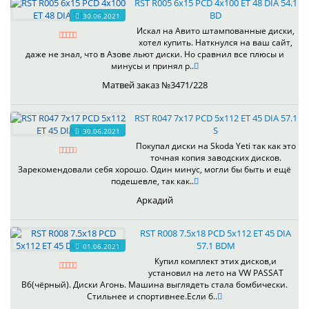
RST R005 6x15 PCD 4x100 ET 48 DIA 54.1
BD
30.06.2021
Искал на Авито штампованные диски,
хотел купить. Наткнулся на ваш сайт,
даже не знал, что в Азове льют диски. Но сравнил все плюсы и
минусы и принял р..
Матвей заказ №3471/228
RST R047 7x17 PCD 5x112 ET 45 DIA 57.1
S
30.06.2021
Покупал диски на Skoda Yeti так как это
точная копия заводских дисков.
Зарекомендовали себя хорошо. Один минус, могли бы быть и ещё
подешевле, так как..
Аркадий
RST R008 7.5x18 PCD 5x112 ET 45 DIA
57.1 BDM
01.06.2021
Купил комплект этих дисков,и
установил на лето на VW PASSAT
B6(чёрный). Диски Агонь. Машина выглядеть стала бомбически.
Стильнее и спортивнее.Если б..