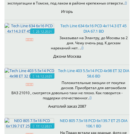
эксплуатации в Томске, под лаком в районе крепежных отверсти..
Игорь
Tech Line 634 6x16 PCD 4x114.3 ET 45
DIA 67.1 BD
20.12.2021
Заказывал на Элантру, до Москвы за 2
дня. Чему очень рад. К дискам
нареканий нет. ..
Джони Москва
Tech Line 403 5.5x14 PCD 4x98 ET 32 DIA
58.6 BD
18.12.2021
Положительные эмоции от покупки
дисков. Приобретал для автомобиля
ВАЗ 21010 , смотрятся довольно таки не плохо. Как говорится -
поддержи отечественног..
Анатолий заказ 2087
NEO 805 7.5x18 PCD 6x139.7 ET 25 DIA
106.1 BD
17.12.2021
На Прадо встали как родные, фото не