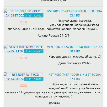
RST R019 7.5x19 PCD 5x108 ET 50.5 DIA
63.4 BD
30.11.2022
Покупал диски на Форд,
укомплектовали колпачками Форд,
спасибо. Сами диски балансируются хорошо! Доволен ценой. ..
Аркадий заказ 2410/1
VENTI 1603 6.5x16 PCD 4x100 ET 37 DIA
60.1 BD
30.11.2022
Хорошие диски по хорошей цене. ..
Дмитрий заказ 1241/5
RST R057 7x17 PCD 5x114.3 ET 50 DIA
67.1 BD
19.10.2022
Один недостаток-штатный ключ
мазда-6 на 21 или другие балонные
ключи на 21 сдирают краску в колодцах крепления у внешнего края,
но по диаметру подходя..
Евгений