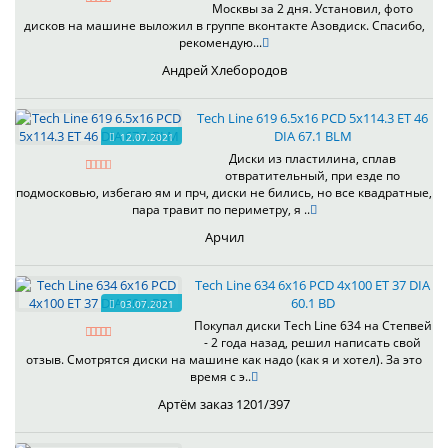
Москвы за 2 дня. Установил, фото
дисков на машине выложил в группе вконтакте Азовдиск. Спасибо,
рекомендую...
Андрей Хлебородов
Tech Line 619 6.5x16 PCD 5x114.3 ET 46
DIA 67.1 BLM
12.07.2021
Диски из пластилина, сплав
отвратительный, при езде по
подмосковью, избегаю ям и прч, диски не бились, но все квадратные,
пара травит по периметру, я ..
Арчил
Tech Line 634 6x16 PCD 4x100 ET 37 DIA
60.1 BD
03.07.2021
Покупал диски Tech Line 634 на Степвей
- 2 года назад, решил написать свой
отзыв. Смотрятся диски на машине как надо (как я и хотел). За это
время с э..
Артём заказ 1201/397