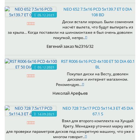
NEO 652 7.5x16 PCD 5x139.7 ET 0 DIA
108 BD
05.12.2021
Диски встали хорошо. Были сомнения
насчёт вылета, что будут выпирать из
за крыла... Когда поставили на шиномонтаже я был очень доволен
покупкой, непро..
Евгений заказ №2316/32
RST R006 6x16 PCD 4x100 ET 50 DIA 60.1
BL
05.12.2021
Покупал диски на Весту, доволен
дисками и интернет магазином.
Рекомендую...
Николай Арефьев
NEO 728 7.5x17 PCD 5x114.3 ET 45 DIA
67.1 S
14.09.2021
Взял для второго комплекта на Хундай
Крету. Менеджер уточнил марку авто
для проверки параметров дисков под конкретную машину, что уже о
многом говорит..