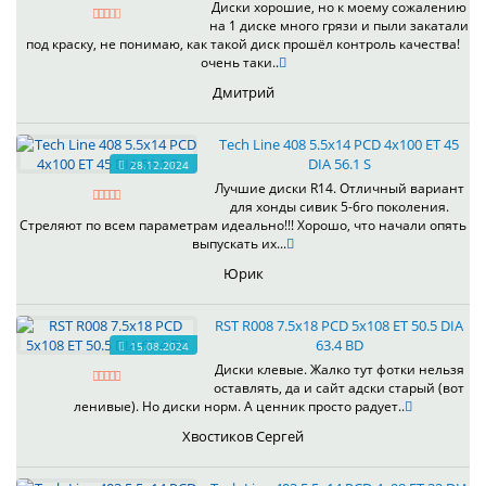
Диски хорошие, но к моему сожалению
на 1 диске много грязи и пыли закатали
под краску, не понимаю, как такой диск прошёл контроль качества!
очень таки..
Дмитрий
Tech Line 408 5.5x14 PCD 4x100 ET 45
DIA 56.1 S
28.12.2024
Лучшие диски R14. Отличный вариант
для хонды сивик 5-6го поколения.
Стреляют по всем параметрам идеально!!! Хорошо, что начали опять
выпускать их...
Юрик
RST R008 7.5x18 PCD 5x108 ET 50.5 DIA
63.4 BD
15.08.2024
Диски клевые. Жалко тут фотки нельзя
оставлять, да и сайт адски старый (вот
ленивые). Но диски норм. А ценник просто радует..
Хвостиков Сергей