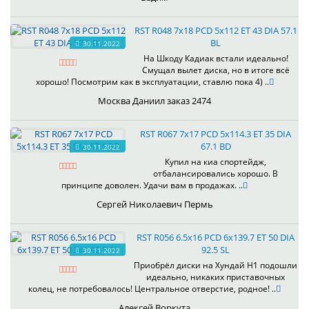
RST R048 7x18 PCD 5x112 ET 43 DIA 57.1
BL
30.11.2022
На Шкоду Кадиак встали идеально!
Смущал вылет диска, но в итоге всё
хорошо! Посмотрим как в эксплуатации, ставлю пока 4) ..
Москва Даниил заказ 2474
RST R067 7x17 PCD 5x114.3 ET 35 DIA
67.1 BD
30.11.2022
Купил на киа спортейдж,
отбалансировались хорошо. В
принципе доволен. Удачи вам в продажах. ..
Сергей Николаевич Пермь
RST R056 6.5x16 PCD 6x139.7 ET 50 DIA
92.5 SL
30.11.2022
Приобрёл диски на Хундай H1 подошли
идеально, никаких приставочных
колец, не потребовалось! Центральное отверстие, родное! ..
Алексей Воркута