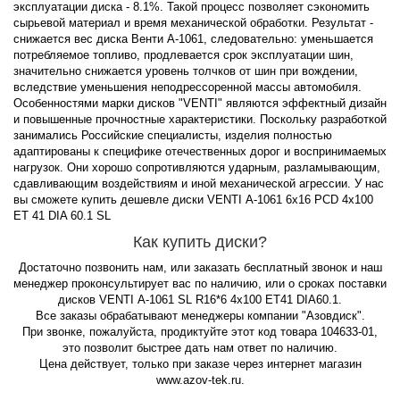
эксплуатации диска - 8.1%. Такой процесс позволяет сэкономить
сырьевой материал и время механической обработки. Результат -
снижается вес диска Венти А-1061, следовательно: уменьшается
потребляемое топливо, продлевается срок эксплуатации шин,
значительно снижается уровень толчков от шин при вождении,
вследствие уменьшения неподрессоренной массы автомобиля.
Особенностями марки дисков "VENTI" являются эффектный дизайн
и повышенные прочностные характеристики. Поскольку разработкой
занимались Российские специалисты, изделия полностью
адаптированы к специфике отечественных дорог и воспринимаемых
нагрузок. Они хорошо сопротивляются ударным, разламывающим,
сдавливающим воздействиям и иной механической агрессии. У нас
вы сможете купить дешевле диски VENTI А-1061 6x16 PCD 4x100
ET 41 DIA 60.1 SL
Как купить диски?
Достаточно позвонить нам, или заказать бесплатный звонок и наш
менеджер проконсультирует вас по наличию, или о сроках поставки
дисков VENTI А-1061 SL R16*6 4x100 ET41 DIA60.1.
Все заказы обрабатывают менеджеры компании "Азовдиск".
При звонке, пожалуйста, продиктуйте этот код товара 104633-01,
это позволит быстрее дать нам ответ по наличию.
Цена действует, только при заказе через интернет магазин
www.azov-tek.ru.