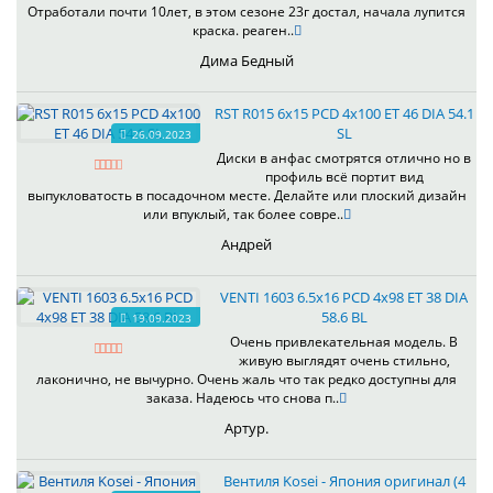
Отработали почти 10лет, в этом сезоне 23г достал, начала лупится
краска. реаген..
Дима Бедный
RST R015 6x15 PCD 4x100 ET 46 DIA 54.1
SL
26.09.2023
Диски в анфас смотрятся отлично но в
профиль всё портит вид
выпукловатость в посадочном месте. Делайте или плоский дизайн
или впуклый, так более совре..
Андрей
VENTI 1603 6.5x16 PCD 4x98 ET 38 DIA
58.6 BL
19.09.2023
Очень привлекательная модель. В
живую выглядят очень стильно,
лаконично, не вычурно. Очень жаль что так редко доступны для
заказа. Надеюсь что снова п..
Артур.
Вентиля Kosei - Япония оригинал (4