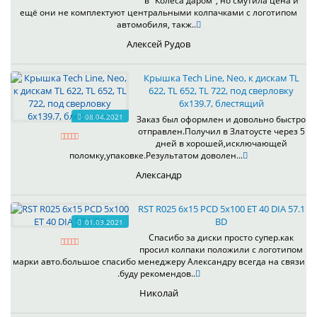
в "Колёса даром", но смутила цена и
ещё они не комплектуют центральными колпачками с логотипом
автомобиля, такж..
Алексей Рудов
Крышка Tech Line, Neo, к дискам TL
622, TL 652, TL 722, под сверловку
6х139.7, блестящий
08.04.2021
Заказ был оформлен и довольно быстро
отправлен.Получил в Златоусте через 5
дней в хорошей,исключающей
поломку,упаковке.Результатом доволен...
Александр
RST R025 6x15 PCD 5x100 ET 40 DIA 57.1
BD
01.03.2021
Спасибо за диски просто супер.как
просил колпаки положили с логотипом
марки авто.большое спасибо менеджеру Александру всегда на связи
.буду рекомендов..
Николай