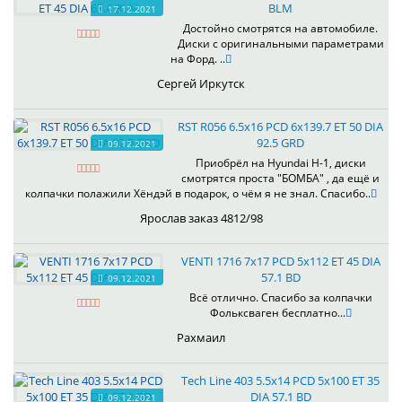
BLM
17.12.2021
Достойно смотрятся на автомобиле.
Диски с оригинальными параметрами
на Форд. ..
Сергей Иркутск
RST R056 6.5x16 PCD 6x139.7 ET 50 DIA
92.5 GRD
09.12.2021
Приобрёл на Hyundai H-1, диски
смотрятся проста "БОМБА" , да ещё и
колпачки полажили Хёндэй в подарок, о чём я не знал. Спасибо..
Ярослав заказ 4812/98
VENTI 1716 7x17 PCD 5x112 ET 45 DIA
57.1 BD
09.12.2021
Всё отлично. Спасибо за колпачки
Фольксваген бесплатно...
Рахмаил
Tech Line 403 5.5x14 PCD 5x100 ET 35
DIA 57.1 BD
09.12.2021