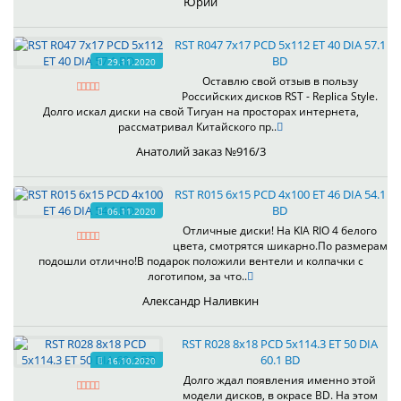
Юрий
RST R047 7x17 PCD 5x112 ET 40 DIA 57.1
BD
29.11.2020
Оставлю свой отзыв в пользу
Российских дисков RST - Replica Style.
Долго искал диски на свой Тигуан на просторах интернета,
рассматривал Китайского пр..
Анатолий заказ №916/3
RST R015 6x15 PCD 4x100 ET 46 DIA 54.1
BD
06.11.2020
Отличные диски! На KIA RIO 4 белого
цвета, смотрятся шикарно.По размерам
подошли отлично!В подарок положили вентели и колпачки с
логотипом, за что..
Александр Наливкин
RST R028 8x18 PCD 5x114.3 ET 50 DIA
60.1 BD
16.10.2020
Долго ждал появления именно этой
модели дисков, в окрасе BD. На этом