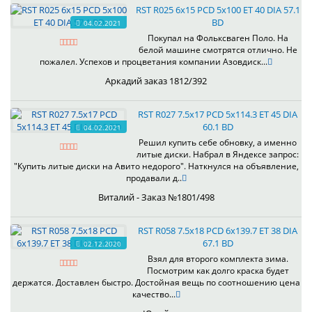
RST R025 6x15 PCD 5x100 ET 40 DIA 57.1
BD
04.02.2021
Покупал на Фольксваген Поло. На
белой машине смотрятся отлично. Не
пожалел. Успехов и процветания компании Азовдиск...
Аркадий заказ 1812/392
RST R027 7.5x17 PCD 5x114.3 ET 45 DIA
60.1 BD
04.02.2021
Решил купить себе обновку, а именно
литые диски. Набрал в Яндексе запрос:
"Купить литые диски на Авито недорого". Наткнулся на объявление,
продавали д..
Виталий - Заказ №1801/498
RST R058 7.5x18 PCD 6x139.7 ET 38 DIA
67.1 BD
02.12.2020
Взял для второго комплекта зима.
Посмотрим как долго краска будет
держатся. Доставлен быстро. Достойная вещь по соотношению цена
качество...