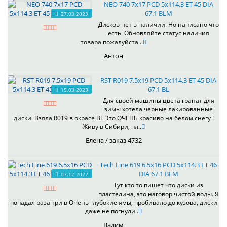
NEO 740 7x17 PCD 5x114.3 ET 45 DIA
67.1 BLM
27.03.2023
Дисков нет в наличии. Но написано что
есть. Обновляйте статус наличия
товара пожалуйста ..
Антон
RST R019 7.5x19 PCD 5x114.3 ET 45 DIA
67.1 BL
15.03.2023
Для своей машины цвета гранат для
зимы хотела черные лакированные
диски. Взяла R019 в окрасе BL.Это ОЧЕНЬ красиво на белом снегу !
Живу в Сибири, пл..
Елена / заказ 4732
Tech Line 619 6.5x16 PCD 5x114.3 ET 46
DIA 67.1 BLM
07.12.2022
Тут кто то пишет что диски из
пластелина, это наговор чистой воды. Я
попадал раза три в ОЧень глубокие ямы, пробивало до кузова, диски
даже не погнули..
Вадим