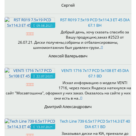
Сергей
RST R019 7.5x19 PCD 5x114.3 ET 45 DIA
67.1 BH
09.08.2021
Добрый день, хочу сказать спасибо за
Вашу продукцию,заказ #2523 от
26.07.21. Диски получены,собраны и отбалансированы,
шиномонтажник был удивлен-грузи..
Алексей Валерьевич
VENTI 1716 7x17 PCD 5x108 ET 45 DIA
67.1 BD
22.07.2021
Искал информацию о модели VENTI
1716, через поиск Яндекса наткнулся на
сайт "Мосавтошина", оформил у них заказ. Оказалось на сайте у них
они есть в на..
Дмитрий Александрович
Tech Line 739 6.5x17 PCD 5x114.3 ET 40
DIA 67.1 BD
13.07.2021
Заказывал диски на KIA, приехали до