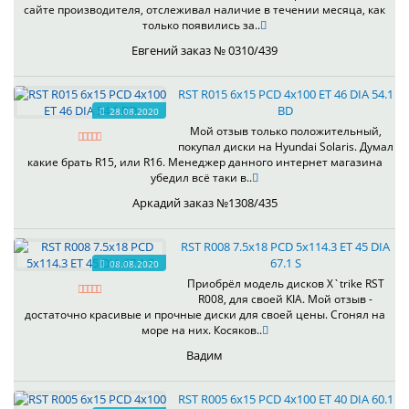
сайте производителя, отслеживал наличие в течении месяца, как
только появились за..
Евгений заказ № 0310/439
RST R015 6x15 PCD 4x100 ET 46 DIA 54.1
BD
28.08.2020
Мой отзыв только положительный,
покупал диски на Hyundai Solaris. Думал
какие брать R15, или R16. Менеджер данного интернет магазина
убедил всё таки в..
Аркадий заказ №1308/435
RST R008 7.5x18 PCD 5x114.3 ET 45 DIA
67.1 S
08.08.2020
Приобрёл модель дисков X`trike RST
R008, для своей KIA. Мой отзыв -
достаточно красивые и прочные диски для своей цены. Сгонял на
море на них. Косяков..
Вадим
RST R005 6x15 PCD 4x100 ET 40 DIA 60.1