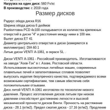
Нагрузка на один диск:
560 Fv/кг.
В производстве:
с 2019 года
Размер дисков
Радиус обода диска R16
Ширина обода диска 6 дюймов
Разболтовка PCD 4x100 складывается из количества крепежных
отверстий в диске "4" и расстояния между ними в 100 мм.
Вылет диска ET 41
Диаметр центрального отверстия в диске (измеряется в
миллиметрах): DIA 60.1
Литые диски VENTI А-1061, в окрасе SL .
Диски VENTI А-1061 - Российский производитель. Изготавливаются
на заводе "Азов-Тэк" в г. Азове, Ростовской области.
Использование высокоточных литейных машин, современных
плавильных печей и запатентованных сплавов позволяет
выпускать изделия безупречного качества, подтверждаемого всеми
возможными сертификатами, тем самым обеспечив себя
положительными отзывами.
Диск литой VENTI А-1061 изготовлен по технологии низкого
давления. Процесс изготовления дисков литьем при низком
давлении способствует достижению легкости и высокой
механической прочности дисков Венти. Прочность на растяжение
диска - 28.1 (кг/м2). Предел сжатия диска - 17.16 (кг/м2). Продление