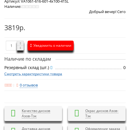
Артикул:
VА1061-616-601-4x100-41SL
Наличие:
Добрый вечер! Сегодня
Четверг 6 
3819р.
Уведомить о наличии
Наличие по складам
Резервный склад (шт.)
0
Смотреть характеристики товара
0 отзывов
Качество дисков
Окрас дисков Азов-
Азов-Тэк
Тэк
Доставка дисков
Оформление заказа