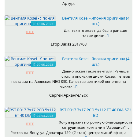
Артур.
Вентиля Kosei - Япония оригинал (4
шт.)
18.06.2023
Для тех кто знает! да были раньше
такие диски..
Егор Заказ 2317/68
Вентиля Kosei - Япония оригинал (4
шт.)
20.05.2023
Давно искал такие вентиля! Раньше
стояли японские диски Косеи. Теперь
поставил на Азовские NEO 830. Качество вентилей конечно на
высоте!..
Сергей Архангельск
RST R017 7x17 PCD 5x112 ET 40 DIA 57.1
BD
02.04.2023
Хочу выразить огромную благодарность
сотрудникам компании "Азовдиск" г.
Ростов-на-Дону, ул. Доватора 159, (2 этаж) центральный офис, а