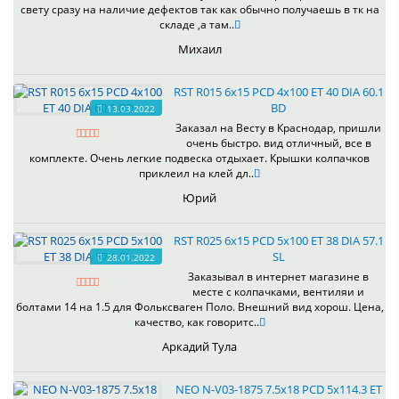
свету сразу на наличие дефектов так как обычно получаешь в тк на
складе ,а там..
Михаил
RST R015 6x15 PCD 4x100 ET 40 DIA 60.1
BD
13.03.2022
Заказал на Весту в Краснодар, пришли
очень быстро. вид отличный, все в
комплекте. Очень легкие подвеска отдыхает. Крышки колпачков
приклеил на клей дл..
Юрий
RST R025 6x15 PCD 5x100 ET 38 DIA 57.1
SL
28.01.2022
Заказывал в интернет магазине в
месте с колпачками, вентиляи и
болтами 14 на 1.5 для Фольксваген Поло. Внешний вид хорош. Цена,
качество, как говоритс..
Аркадий Тула
NEO N-V03-1875 7.5x18 PCD 5x114.3 ET