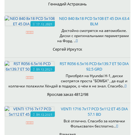
Геннадий Астрахань
NEO 840 8x18 PCD 5x108 ET 45 DIA 63.4
BLM
17.12.2021
Достойно смотрятся на автомобиле.
Диски с оригинальными параметрами
на Форд. ..
Сергей Иркутск
RST R056 6.5x16 PCD 6x139.7 ET 50 DIA
92.5 GRD
09.12.2021
Приобрёл на Hyundai H-1, диски
смотрятся проста "БОМБА" , да ещё и
колпачки полажили Хёндэй в подарок, о чём я не знал. Спасибо..
Ярослав заказ 4812/98
VENTI 1716 7x17 PCD 5x112 ET 45 DIA
57.1 BD
09.12.2021
Всё отлично. Спасибо за колпачки
Фольксваген бесплатно...
Рахмаил