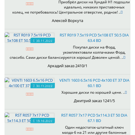
Приобрёл диски на Хундай H1 подошли
идеально, никаких приставочных
колец, не потребовалось! Центральное отверстие, родное! ..
Алексей Воркута
RST R019 7.5x19 PCD 5x108 ET 50.5 DIA
63.4 BD
30.11.2022
Покупал диски на Форд,
укомплектовали колпачками Форд,
спасибо. Сами диски балансируются хорошо! Доволен ценой. ..
Аркадий заказ 2410/1
VENTI 1603 6.5x16 PCD 4x100 ET 37 DIA
60.1 BD
30.11.2022
Хорошие диски по хорошей цене. ..
Дмитрий заказ 1241/5
RST R057 7x17 PCD 5x114.3 ET 50 DIA
67.1 BD
19.10.2022
Один недостаток-штатный ключ
мазда-6 на 21 или другие балонные