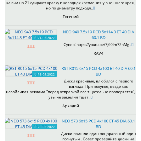
ключи на 21 сдирают краску в колодцах крепления у внешнего края,
но по диаметру подходя..
Евгений
NEO 940 7.5x19 PCD 5x114.3 ET 40 DIA
60.1 BD
24.07.2022
Супер! https://youtu.be/7j60Im72hMg..
RAV4
RST R015 6x15 PCD 4x100 ET 40 DIA 60.1
BD
13.05.2022
Диски красивые, влюбился с первого
взгляда! При покупке, везде как
назойливая реклама "перед отправкой все тщательно проверяется",
увы не замелил тщат..
Аркадий
NEO 573 6x15 PCD 4x100 ET 45 DIA 60.1
BD
20.03.2022
Диски пришли один поцарапаный один
погнутый . Совет проверяйте диски на