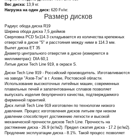
Вес диска:
13,9 кг.
Нагрузка на один диск:
620 Fv/кг.
Размер дисков
Радиус обода диска R19
Ширина обода диска 7,5 дюймов
Сверловка PCD 5x114.3 складывается из количества крепежных
отверстий в диске "5" и расстояния между ними в 114.3 мм.
Вылет диска ET 35
Диаметр центрального отверстия в диске (измеряется в
миллиметрах): DIA 60,1
Литые диски Tech Line 919, в окрасе S.
Диски Tech Line 919 - Российский производитель. Изготавливаются
на заводе "Азов-Тэк" в г. Азове, Ростовской области.
Использование высокоточных литейных машин, современных
плавильных печей и запатентованных сплавов позволяет
выпускать изделия безупречного качества, подтверждаемого
фирменной гарантией.
Диск литой Tech Line 919 изготовлен по технологии низкого
давления. Процесс изготовления дисков литьем при низком
давлении способствует достижению легкости и высокой
механической прочности дисков Tech Line. Прочность на
растяжение диска - 26.9 (кг/м2). Предел сжатия диска - 17.2 (кг/м2).
Продление эксплуатации диска - 8.1%. Такой процесс позволяет