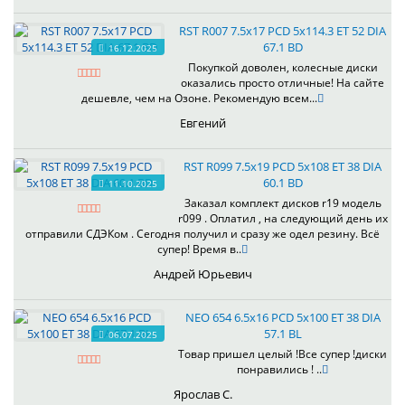
RST R007 7.5x17 PCD 5x114.3 ET 52 DIA
67.1 BD
16.12.2025
Покупкой доволен, колесные диски
оказались просто отличные! На сайте
дешевле, чем на Озоне. Рекомендую всем...
Евгений
RST R099 7.5x19 PCD 5x108 ET 38 DIA
60.1 BD
11.10.2025
Заказал комплект дисков r19 модель
r099 . Оплатил , на следующий день их
отправили СДЭКом . Сегодня получил и сразу же одел резину. Всё
супер! Время в..
Андрей Юрьевич
NEO 654 6.5x16 PCD 5x100 ET 38 DIA
57.1 BL
06.07.2025
Товар пришел целый !Все супер !диски
понравились ! ..
Ярослав С.