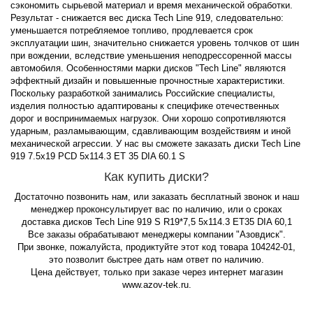
сэкономить сырьевой материал и время механической обработки.
Результат - снижается вес диска Tech Line 919, следовательно:
уменьшается потребляемое топливо, продлевается срок
эксплуатации шин, значительно снижается уровень толчков от шин
при вождении, вследствие уменьшения неподрессоренной массы
автомобиля. Особенностями марки дисков "Tech Line" являются
эффектный дизайн и повышенные прочностные характеристики.
Поскольку разработкой занимались Российские специалисты,
изделия полностью адаптированы к специфике отечественных
дорог и воспринимаемых нагрузок. Они хорошо сопротивляются
ударным, разламывающим, сдавливающим воздействиям и иной
механической агрессии. У нас вы сможете заказать диски Tech Line
919 7.5x19 PCD 5x114.3 ET 35 DIA 60.1 S
Как купить диски?
Достаточно позвонить нам, или заказать бесплатный звонок и наш
менеджер проконсультирует вас по наличию, или о сроках
доставка дисков Tech Line 919 S R19*7,5 5x114.3 ET35 DIA 60,1
Все заказы обрабатывают менеджеры компании "Азовдиск".
При звонке, пожалуйста, продиктуйте этот код товара 104242-01,
это позволит быстрее дать нам ответ по наличию.
Цена действует, только при заказе через интернет магазин
www.azov-tek.ru.