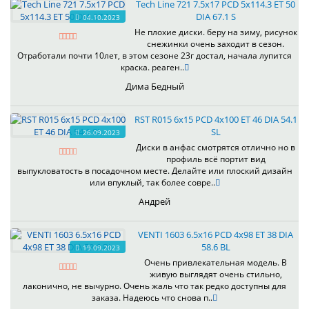
Tech Line 721 7.5x17 PCD 5x114.3 ET 50
DIA 67.1 S
04.10.2023
Не плохие диски. беру на зиму, рисунок
снежинки очень заходит в сезон.
Отработали почти 10лет, в этом сезоне 23г достал, начала лупится
краска. реаген..
Дима Бедный
RST R015 6x15 PCD 4x100 ET 46 DIA 54.1
SL
26.09.2023
Диски в анфас смотрятся отлично но в
профиль всё портит вид
выпукловатость в посадочном месте. Делайте или плоский дизайн
или впуклый, так более совре..
Андрей
VENTI 1603 6.5x16 PCD 4x98 ET 38 DIA
58.6 BL
19.09.2023
Очень привлекательная модель. В
живую выглядят очень стильно,
лаконично, не вычурно. Очень жаль что так редко доступны для
заказа. Надеюсь что снова п..