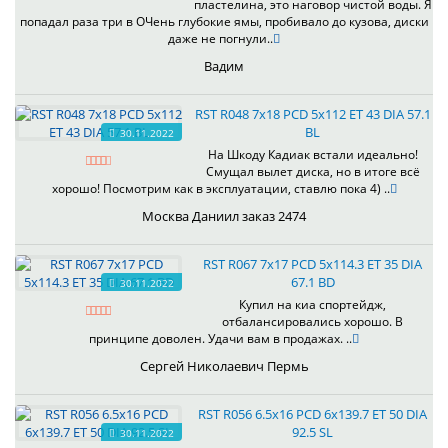
пластелина, это наговор чистой воды. Я
попадал раза три в ОЧень глубокие ямы, пробивало до кузова, диски
даже не погнули..
Вадим
RST R048 7x18 PCD 5x112 ET 43 DIA 57.1
BL
30.11.2022
На Шкоду Кадиак встали идеально!
Смущал вылет диска, но в итоге всё
хорошо! Посмотрим как в эксплуатации, ставлю пока 4) ..
Москва Даниил заказ 2474
RST R067 7x17 PCD 5x114.3 ET 35 DIA
67.1 BD
30.11.2022
Купил на киа спортейдж,
отбалансировались хорошо. В
принципе доволен. Удачи вам в продажах. ..
Сергей Николаевич Пермь
RST R056 6.5x16 PCD 6x139.7 ET 50 DIA
92.5 SL
30.11.2022