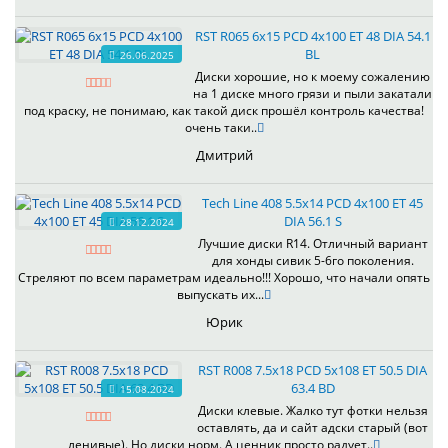
RST R065 6x15 PCD 4x100 ET 48 DIA 54.1
BL
26.06.2025
Диски хорошие, но к моему сожалению
на 1 диске много грязи и пыли закатали
под краску, не понимаю, как такой диск прошёл контроль качества!
очень таки..
Дмитрий
Tech Line 408 5.5x14 PCD 4x100 ET 45
DIA 56.1 S
28.12.2024
Лучшие диски R14. Отличный вариант
для хонды сивик 5-6го поколения.
Стреляют по всем параметрам идеально!!! Хорошо, что начали опять
выпускать их...
Юрик
RST R008 7.5x18 PCD 5x108 ET 50.5 DIA
63.4 BD
15.08.2024
Диски клевые. Жалко тут фотки нельзя
оставлять, да и сайт адски старый (вот
ленивые). Но диски норм. А ценник просто радует..