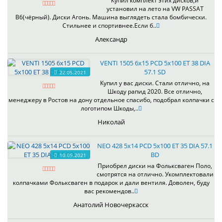
Купил комплект этих дисков,и
установил на лето на VW PASSAT
B6(чёрный). Диски Агонь. Машина выглядеть стала бомбически.
Стильнее и спортивнее.Если б..
Александр
VENTI 1505 6x15 PCD 5x100 ET 38 DIA
57.1 SD
22.05.2021
Купил у вас диски. Стали отлично, на
Шкоду рапид 2020. Все отлично,
менеджеру в Ростов на дону отдельное спасибо, подобрал колпачки с
логотипом Шкоды,..
Николай
NEO 428 5x14 PCD 5x100 ET 35 DIA 57.1
BD
10.05.2021
Приобрел диски на Фольксваген Поло,
смотрятся на отлично. Укомплектовали
колпачками Фольксваген в подарок и дали вентиля. Доволен, буду
вас рекомендов..
Анатолий Новочеркасск