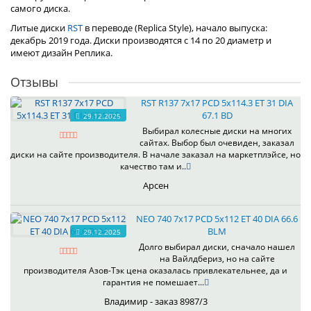
самого диска.
Литые диски
RST
в переводе (Replica Style), начало выпуска:
декабрь 2019 года. Диски производятся с 14 по 20 диаметр и
имеют дизайн Реплика.
Отзывы
RST R137 7x17 PCD 5x114.3 ET 31 DIA
67.1 BD
29.12.2025
Выбирал колесные диски на многих
сайтах. Выбор был очевиден, заказал
диски на сайте производителя. В начале заказал на маркетплэйсе, но
качество там и..
Арсен
NEO 740 7x17 PCD 5x112 ET 40 DIA 66.6
BLM
29.12.2025
Долго выбирал диски, сначало нашел
на Вайлдбериз, но на сайте
производителя Азов-Тэк цена оказалась привлекательнее, да и
гарантия не помешает...
Владимир - заказ 8987/3