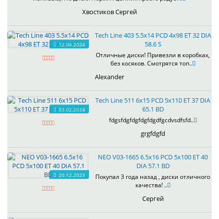
Хвостиков Сергей
Tech Line 403 5.5x14 PCD 4x98 ET 32 DIA
58.6 S
12.04.2024
Отличные диски! Привезли в коробках,
без косяков. Смотрятся топ..
Alexander
Tech Line 511 6x15 PCD 5x110 ET 37 DIA
65.1 BD
03.02.2024
fdgsfdgfdgfdgfdgdfgcdvsdfsfd..
grgfdgfd
NEO V03-1665 6.5x16 PCD 5x100 ET 40
DIA 57.1 BD
20.12.2023
Покупал 3 года назад , диски отличного
качества! ..
Сергей