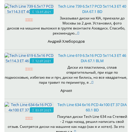
Tech Line 739 6.5x17 PCD 5x114.3 ET 40
DIA 67.1 BD
13.07.2021
Заказывал диски на KIA, приехали до
Москвы за 2 дня. Установил, фото
дисков на машине выложил в группе вконтакте Азовдиск. Спасибо,
рекомендую...
Андрей Хлебородов
Tech Line 619 6.5x16 PCD 5x114.3 ET 46
DIA 67.1 BLM
12.07.2021
Диски из пластилина, сплав
отвратительный, при езде по
подмосковью, избегаю ям и прч, диски не бились, но все квадратные,
пара травит по периметру, я ..
Арчил
Tech Line 634 6x16 PCD 4x100 ET 37 DIA
60.1 BD
03.07.2021
Покупал диски Tech Line 634 на Степвей
- 2 года назад, решил написать свой
отзыв. Смотрятся диски на машине как надо (как я и хотел). За это
время с э..