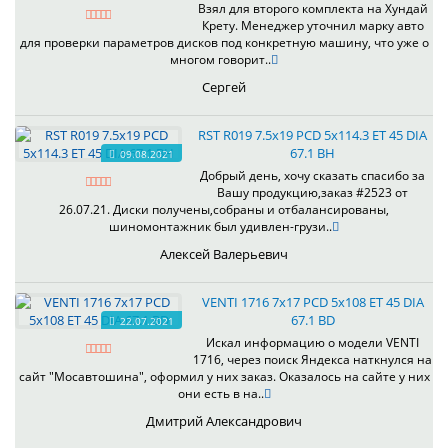
Взял для второго комплекта на Хундай
Крету. Менеджер уточнил марку авто
для проверки параметров дисков под конкретную машину, что уже о
многом говорит..
Сергей
RST R019 7.5x19 PCD 5x114.3 ET 45 DIA
67.1 BH
09.08.2021
Добрый день, хочу сказать спасибо за
Вашу продукцию,заказ #2523 от
26.07.21. Диски получены,собраны и отбалансированы,
шиномонтажник был удивлен-грузи..
Алексей Валерьевич
VENTI 1716 7x17 PCD 5x108 ET 45 DIA
67.1 BD
22.07.2021
Искал информацию о модели VENTI
1716, через поиск Яндекса наткнулся на
сайт "Мосавтошина", оформил у них заказ. Оказалось на сайте у них
они есть в на..
Дмитрий Александрович