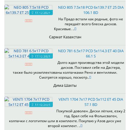
NEO 805 7.5x18 PCD 6x139.7 ET 25 DIA
106.1 BD
17.12.2021
На Прадо встали как родные, фото не
передаёт всего блеска дисков.
Красивые. ..
Сармат Казахстан
NEO 781 6.5x17 PCD 5x114.3 ET 40 DIA
66.1 S
17.12.2021
Долго ждал производства этой модели
дисков. Поставил себе на Дастера,
также было укомплектованы колпачками Рено и вентилями.
Смотрятся хорошо, посмотр..
Дима Шахты
VENTI 1704 7x17 PCD 5x112 ET 45 DIA
57.1 BD
17.12.2021
Покупкой доволен. Диски лёгкие, езжу 2
год. Брал себе на Фольксваген,
колпачки с логотипом шли в комплекте. Покупаю у Азов диск уже
второй комплект. ..