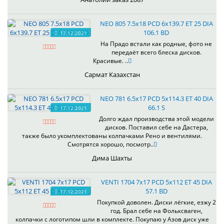
NEO 805 7.5x18 PCD 6x139.7 ET 25 DIA
106.1 BD
17.12.2021
На Прадо встали как родные, фото не
передаёт всего блеска дисков.
Красивые. ..
Сармат Казахстан
NEO 781 6.5x17 PCD 5x114.3 ET 40 DIA
66.1 S
17.12.2021
Долго ждал производства этой модели
дисков. Поставил себе на Дастера,
также было укомплектованы колпачками Рено и вентилями.
Смотрятся хорошо, посмотр..
Дима Шахты
VENTI 1704 7x17 PCD 5x112 ET 45 DIA
57.1 BD
17.12.2021
Покупкой доволен. Диски лёгкие, езжу 2
год. Брал себе на Фольксваген,
колпачки с логотипом шли в комплекте. Покупаю у Азов диск уже