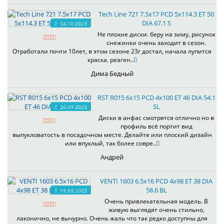
Tech Line 721 7.5x17 PCD 5x114.3 ET 50
DIA 67.1 S
04.10.2023
Не плохие диски. беру на зиму, рисунок
снежинки очень заходит в сезон.
Отработали почти 10лет, в этом сезоне 23г достал, начала лупится
краска. реаген..
Дима Бедный
RST R015 6x15 PCD 4x100 ET 46 DIA 54.1
SL
26.09.2023
Диски в анфас смотрятся отлично но в
профиль всё портит вид
выпукловатость в посадочном месте. Делайте или плоский дизайн
или впуклый, так более совре..
Андрей
VENTI 1603 6.5x16 PCD 4x98 ET 38 DIA
58.6 BL
19.09.2023
Очень привлекательная модель. В
живую выглядят очень стильно,
лаконично, не вычурно. Очень жаль что так редко доступны для