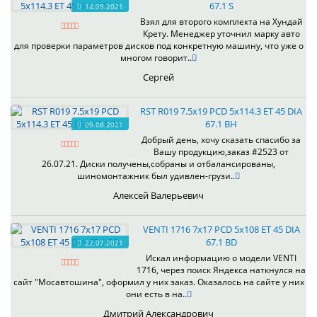
67.1 S
14.09.2021
Взял для второго комплекта на Хундай
Крету. Менеджер уточнил марку авто
для проверки параметров дисков под конкретную машину, что уже о
многом говорит..
Сергей
RST R019 7.5x19 PCD 5x114.3 ET 45 DIA
67.1 BH
09.08.2021
Добрый день, хочу сказать спасибо за
Вашу продукцию,заказ #2523 от
26.07.21. Диски получены,собраны и отбалансированы,
шиномонтажник был удивлен-грузи..
Алексей Валерьевич
VENTI 1716 7x17 PCD 5x108 ET 45 DIA
67.1 BD
22.07.2021
Искал информацию о модели VENTI
1716, через поиск Яндекса наткнулся на
сайт "Мосавтошина", оформил у них заказ. Оказалось на сайте у них
они есть в на..
Дмитрий Александрович