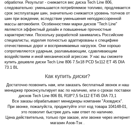
обработки. Результат - снижается вес диска Tech Line 806,
следовательно: уменьшается потребляемое топливо, продлевается
срок эксплуатации шин, значительно снижается уровень толчков от
шин при вождении, вследствие уменьшения неподрессоренной
массы автомобиля. Особенностями марки дисков "Tech Line"
являются эффектный дизайн и повышенные прочностные
характеристики. Поскольку разработкой занимались Российские
специалисты, изделия полностью адаптированы к специфике
отечественных дорог и воспринимаемых нагрузок. Они хорошо
сопротивляются ударным, разламывающим, сдавливающим
воздействиям и иной механической агрессии. У нас вы сможете
купить дешевле диски Tech Line 806 7.5x18 PCD 5x112 ET 45 DIA
73.1 BL
Как купить диски?
Достаточно позвонить нам, или заказать бесплатный звонок и наш
менеджер проконсультирует вас по наличию, или о сроках поставки
дисков Tech Line 806 BL R18*7,5 5x112 ET45 DIA 73,1
Все заказы обрабатывают менеджеры компании "Азовдиск".
При звонке, пожалуйста, продиктуйте этот код товара 104148-01,
это позволит быстрее дать нам ответ по наличию.
Цена действительна, только при заказе, или звонке через интернет
магазин Азов-Тэк .