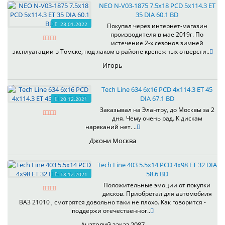
NEO N-V03-1875 7.5x18 PCD 5x114.3 ET
35 DIA 60.1 BD
23.01.2022
Покупал через интернет-магазин
производителя в мае 2019г. По
истечение 2-х сезонов зимней
эксплуатации в Томске, под лаком в районе крепежных отверсти..
Игорь
Tech Line 634 6x16 PCD 4x114.3 ET 45
DIA 67.1 BD
20.12.2021
Заказывал на Элантру, до Москвы за 2
дня. Чему очень рад. К дискам
нареканий нет. ..
Джони Москва
Tech Line 403 5.5x14 PCD 4x98 ET 32 DIA
58.6 BD
18.12.2021
Положительные эмоции от покупки
дисков. Приобретал для автомобиля
ВАЗ 21010 , смотрятся довольно таки не плохо. Как говорится -
поддержи отечественног..
Анатолий заказ 2087