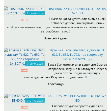
RST R007 7.5x17 PCD 5x114.3 ET 52 DIA
67.1 BH
09.05.2021
В начале хотел купить эти литые диски
в "Колёса даром", но смутила цена и
ещё они не комплектуют центральными колпачками с логотипом
автомобиля, такж..
Алексей Рудов
Крышка Tech Line, Neo, к дискам TL
622, TL 652, TL 722, под сверловку
6х139.7, блестящий
08.04.2021
Заказ был оформлен и довольно быстро
отправлен.Получил в Златоусте через 5
дней в хорошей,исключающей
поломку,упаковке.Результатом доволен...
Александр
RST R025 6x15 PCD 5x100 ET 40 DIA 57.1
BD
01.03.2021
Спасибо за диски просто супер.как
просил колпаки положили с логотипом