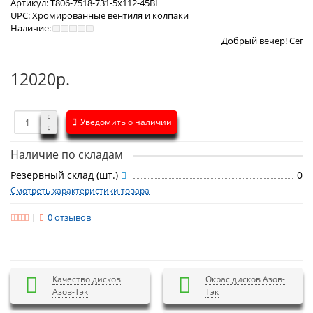
Артикул:
T806-7518-731-5x112-45BL
UPC:
Хромированные вентиля и колпаки
Наличие:
Добрый вечер! Сегодня
Среда 5 а
12020р.
Уведомить о наличии
Наличие по складам
Резервный склад (шт.)
0
Смотреть характеристики товара
0 отзывов
Качество дисков
Окрас дисков Азов-
Азов-Тэк
Тэк