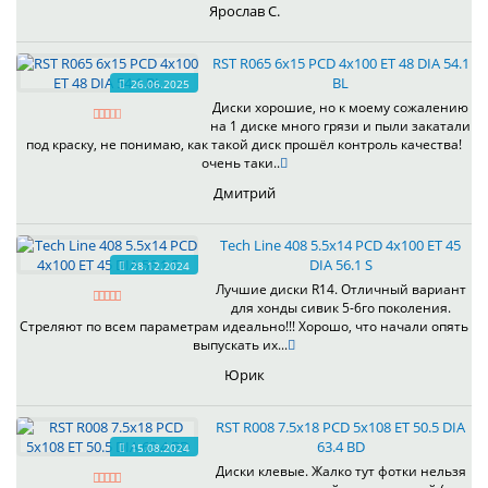
Ярослав С.
RST R065 6x15 PCD 4x100 ET 48 DIA 54.1
BL
26.06.2025
Диски хорошие, но к моему сожалению
на 1 диске много грязи и пыли закатали
под краску, не понимаю, как такой диск прошёл контроль качества!
очень таки..
Дмитрий
Tech Line 408 5.5x14 PCD 4x100 ET 45
DIA 56.1 S
28.12.2024
Лучшие диски R14. Отличный вариант
для хонды сивик 5-6го поколения.
Стреляют по всем параметрам идеально!!! Хорошо, что начали опять
выпускать их...
Юрик
RST R008 7.5x18 PCD 5x108 ET 50.5 DIA
63.4 BD
15.08.2024
Диски клевые. Жалко тут фотки нельзя