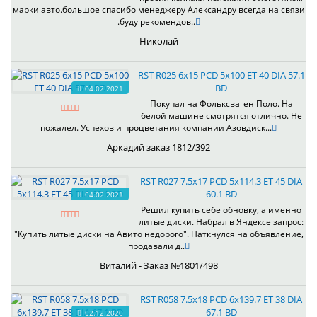
марки авто.большое спасибо менеджеру Александру всегда на связи
.буду рекомендов..
Николай
RST R025 6x15 PCD 5x100 ET 40 DIA 57.1
BD
04.02.2021
Покупал на Фольксваген Поло. На
белой машине смотрятся отлично. Не
пожалел. Успехов и процветания компании Азовдиск...
Аркадий заказ 1812/392
RST R027 7.5x17 PCD 5x114.3 ET 45 DIA
60.1 BD
04.02.2021
Решил купить себе обновку, а именно
литые диски. Набрал в Яндексе запрос:
"Купить литые диски на Авито недорого". Наткнулся на объявление,
продавали д..
Виталий - Заказ №1801/498
RST R058 7.5x18 PCD 6x139.7 ET 38 DIA
67.1 BD
02.12.2020