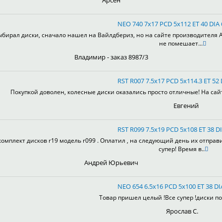
Арсен
NEO 740 7x17 PCD 5x112 ET 40 DIA
ыбирал диски, сначало нашел на Вайлдбериз, но на сайте производителя А
не помешает...
Владимир - заказ 8987/3
RST R007 7.5x17 PCD 5x114.3 ET 52 
Покупкой доволен, колесные диски оказались просто отличные! На сай
Евгений
RST R099 7.5x19 PCD 5x108 ET 38 DI
комплект дисков r19 модель r099 . Оплатил , на следующий день их отправ
супер! Время в..
Андрей Юрьевич
NEO 654 6.5x16 PCD 5x100 ET 38 DI
Товар пришел целый !Все супер !диски пон
Ярослав С.