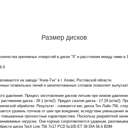
Размер дисков
личества крепежных отверстий в диске "5" и расстояния между ними в 
6.6
вливаются на заводе "Азов-Тэк" в г. Азове, Ростовской области.
нных плавильных печей и запатентованных сплавов позволяет выпускат
зкого давления. Процесс изготовления дисков литьем при низком давлен
астяжение диска - 28.1 (кг/м2). Предел сжатия диска - 17.29 (кг/м2). П
ической обработки. Результат - снижается вес диска Теч Лайн 756, сл
жается уровень толчков от шин при вождении, вследствие уменьшения 
и повышенные прочностные характеристики. Поскольку разработкой зан
принимаемых нагрузок. Они хорошо сопротивляются ударным, разламы
брести диски Tech Line 756 7x17 PCD 5x105 ET 39 DIA 56.6 BDM