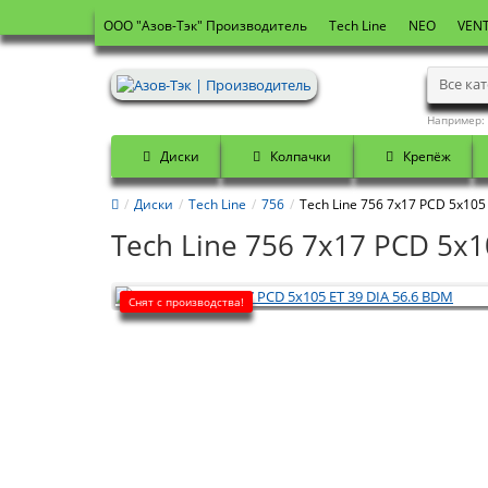
OOO "Азов-Тэк" Производитель
Tech Line
NEO
VENT
Все ка
Например:
Диски
Колпачки
Крепёж
Диски
Tech Line
756
Tech Line 756 7x17 PCD 5x105
Tech Line 756 7x17 PCD 5x1
Снят с производства!