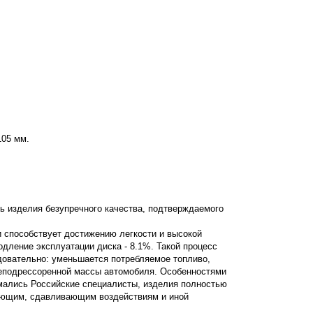
105 мм.
ь изделия безупречного качества, подтверждаемого
ии способствует достижению легкости и высокой
родление эксплуатации диска - 8.1%. Такой процесс
едовательно: уменьшается потребляемое топливо,
неподрессоренной массы автомобиля. Особенностями
имались Российские специалисты, изделия полностью
вающим, сдавливающим воздействиям и иной