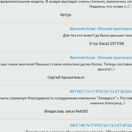
привлекательная модель. В живую выглядят очень стильно, лаконично, не 
Надеюсь что снова п..
Артур.
Вентиля Kosei - Япония оригинал (
Для тех кто знает! да были раньше таки
Егор Заказ 2317/68
Вентиля Kosei - Япония оригинал (
скал такие вентиля! Раньше стояли японские диски Косеи. Теперь постави
высоте!..
Сергей Архангельск
RST R017 7x17 PCD 5x112 ET 40 DIA
зить огромную благодарность сотрудникам компании "Азовдиск" г. Ростов-н
именно Александ..
Владислав, заказ №4265
NEO 740 7x17 PCD 5x114.3 ET 45 DI
Дисков нет в наличии. Но написано что есть. Обновляйте ст