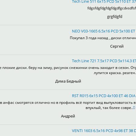
Tech Line 511 6x15 PCD 5x110 ET 37
fdgsfdgfdgfdgfdgdfgcdvsdfsf
grgfdgfd
NEO V03-1665 6.5x16 PCD 5x100 ET 
Покупал 3 года назад , диски отлично
Сергей
Tech Line 721 7.5x17 PCD 5x114.3 ET
е плохие диски. беру на зиму, рисунок снежинки очень заходит в сезон. От
лупится краска. реаген.
Дима Бедный
RST R015 6x15 PCD 4x100 ET 46 DIA 
в анфас смотрятся отлично но в профиль всё портит вид выпукловатость 
впуклый, так более совре..
Андрей
VENTI 1603 6.5x16 PCD 4x98 ET 38 D