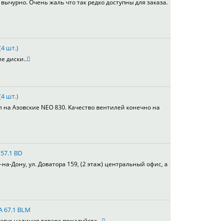
вычурно. Очень жаль что так редко доступны для заказа.
4 шт.)
е диски..
4 шт.)
л на Азовские NEO 830. Качество вентилей конечно на
 57.1 BD
а-Дону, ул. Доватора 159, (2 этаж) центральный офис, а
A 67.1 BLM
атус наличия товара пожалуйста ..