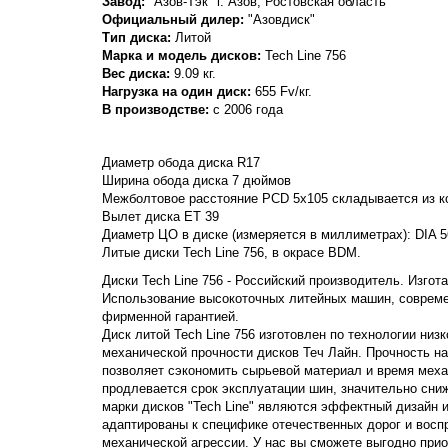
Завод:
"Азов-Тэк" г. Азов, Ростовская область
Официальный дилер:
"Азовдиск"
Тип диска:
Литой
Марка и модель дисков:
Tech Line
756
Вес диска:
9.09 кг.
Нагрузка на один диск:
655 Fv/кг.
В производстве:
с 2006 года
Диаметр обода диска R17
Ширина обода диска 7 дюймов
Межболтовое расстояние PCD 5x105 складывается из ко
Вылет диска ET 39
Диаметр ЦО в диске (измеряется в миллиметрах): DIA 5
Литые диски Tech Line 756, в окрасе BDM.
Диски Tech Line 756 - Российский производитель. Изгота
Использование высокоточных литейных машин, совреме
фирменной гарантией.
Диск литой Tech Line 756 изготовлен по технологии ни
механической прочности дисков Теч Лайн. Прочность на р
позволяет сэкономить сырьевой материал и время механ
продлевается срок эксплуатации шин, значительно сни
марки дисков "Tech Line" являются эффектный дизайн 
адаптированы к специфике отечественных дорог и вос
механической агрессии. У нас вы сможете выгодно прио