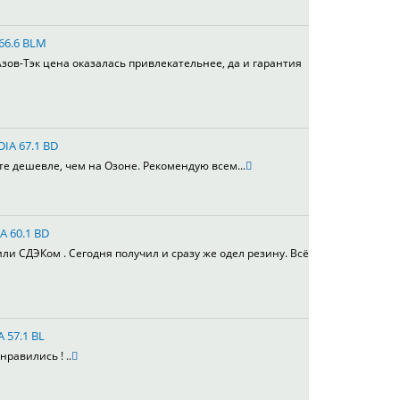
 66.6 BLM
зов-Тэк цена оказалась привлекательнее, да и гарантия
DIA 67.1 BD
те дешевле, чем на Озоне. Рекомендую всем...
A 60.1 BD
или СДЭКом . Сегодня получил и сразу же одел резину. Всё
A 57.1 BL
равились ! ..