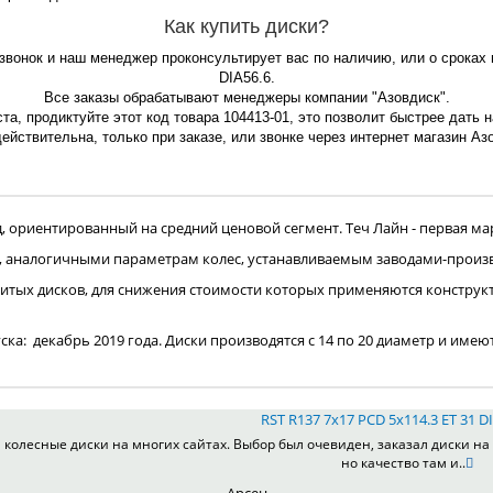
Как купить диски?
 звонок и наш менеджер проконсультирует вас по наличию, или о сроках 
DIA56.6.
Все заказы обрабатывают менеджеры компании "Азовдиск".
та, продиктуйте этот код товара 104413-01, это позволит быстрее дать 
ействительна, только при заказе, или звонке через интернет магазин Азо
ориентированный на средний ценовой сегмент. Теч Лайн - первая мар
, аналогичными параметрам колес, устанавливаемым заводами-произ
итых дисков, для снижения стоимости которых применяются конструк
пуска: декабрь 2019 года. Диски производятся с 14 по 20 диаметр и имею
RST R137 7x17 PCD 5x114.3 ET 31 DI
колесные диски на многих сайтах. Выбор был очевиден, заказал диски на 
но качество там и..