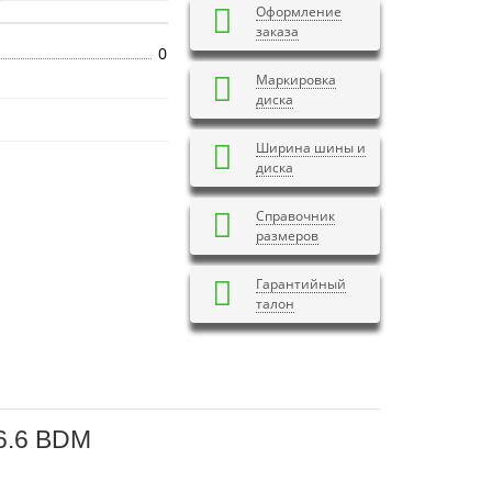
Оформление
заказа
0
Маркировка
диска
Ширина шины и
диска
Справочник
размеров
Гарантийный
талон
56.6 BDM