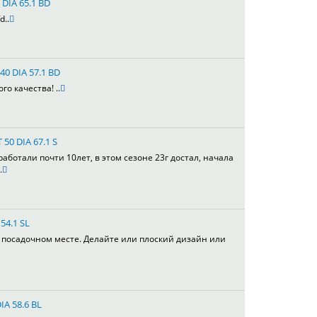
 DIA 65.1 BD
d..
40 DIA 57.1 BD
го качества! ..
 50 DIA 67.1 S
работали почти 10лет, в этом сезоне 23г достал, начала
.
54.1 SL
в посадочном месте. Делайте или плоский дизайн или
IA 58.6 BL