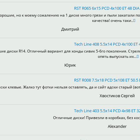
RST R065 6x15 PCD 4x100 ET 48 DIA 
орошие, но к моему сожалению на 1 диске много грязи и пыли закатали по
качества! очень таки..
Дмитрий
Tech Line 408 5.5x14 PCD 4x100 ET 4
ие диски R14. Отличный вариант для хонды сивик 5-6го поколения. Стрел
опять выпускать их...
Юрик
RST R008 7.5x18 PCD 5x108 ET 50.5 
ски клевые. Жалко тут фотки нельзя оставлять, да и сайт адски старый (во
Хвостиков Сергей
Tech Line 403 5.5x14 PCD 4x98 ET 32
Отличные диски! Привезли в коробках, без кос
Alexander