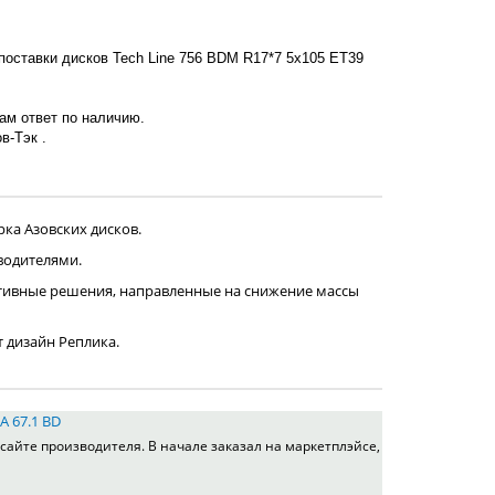
поставки дисков Tech Line 756 BDM R17*7 5x105 ET39
нам ответ по наличию.
в-Тэк .
ка Азовских дисков.
водителями.
тивные решения, направленные на снижение массы
т дизайн Реплика.
A 67.1 BD
сайте производителя. В начале заказал на маркетплэйсе,