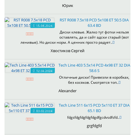
Юрик
RST R008 7.5x18 PCD 5x108 ET 50.5 DIA
63.4 BD
15.08.2024
Диски клевые. Жалко тут фотки нельзя
оставлять, да и сайт адски старый (вот
ленивые). Но диски норм. А ценник просто радует..
Хвостиков Сергей
Tech Line 403 5.5x14 PCD 4x98 ET 32 DIA
58.6 S
12.04.2024
Отличные диски! Привезли в коробках,
без косяков. Смотрятся топ..
Alexander
Tech Line 511 6x15 PCD 5x110 ET 37 DIA
65.1 BD
03.02.2024
fdgsfdgfdgfdgfdgdfgcdvsdfsfd..
grgfdgfd