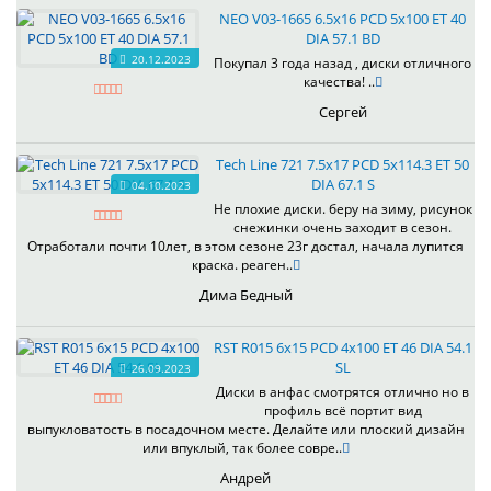
NEO V03-1665 6.5x16 PCD 5x100 ET 40
DIA 57.1 BD
20.12.2023
Покупал 3 года назад , диски отличного
качества! ..
Сергей
Tech Line 721 7.5x17 PCD 5x114.3 ET 50
DIA 67.1 S
04.10.2023
Не плохие диски. беру на зиму, рисунок
снежинки очень заходит в сезон.
Отработали почти 10лет, в этом сезоне 23г достал, начала лупится
краска. реаген..
Дима Бедный
RST R015 6x15 PCD 4x100 ET 46 DIA 54.1
SL
26.09.2023
Диски в анфас смотрятся отлично но в
профиль всё портит вид
выпукловатость в посадочном месте. Делайте или плоский дизайн
или впуклый, так более совре..
Андрей