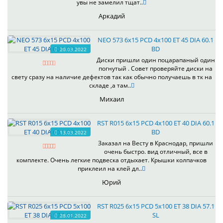
увы не замелил тщат..
Аркадий
NEO 573 6x15 PCD 4x100 ET 45 DIA 60.1
BD
20.03.2022
Диски пришли один поцарапаный один
погнутый . Совет проверяйте диски на
свету сразу на наличие дефектов так как обычно получаешь в тк на
складе ,а там..
Михаил
RST R015 6x15 PCD 4x100 ET 40 DIA 60.1
BD
13.03.2022
Заказал на Весту в Краснодар, пришли
очень быстро. вид отличный, все в
комплекте. Очень легкие подвеска отдыхает. Крышки колпачков
приклеил на клей дл..
Юрий
RST R025 6x15 PCD 5x100 ET 38 DIA 57.1
SL
28.01.2022