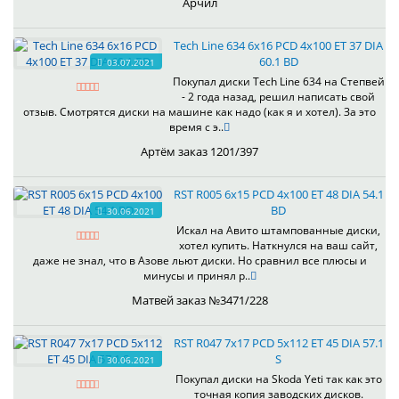
Арчил
Tech Line 634 6x16 PCD 4x100 ET 37 DIA
60.1 BD
03.07.2021
Покупал диски Tech Line 634 на Степвей
- 2 года назад, решил написать свой
отзыв. Смотрятся диски на машине как надо (как я и хотел). За это
время с э..
Артём заказ 1201/397
RST R005 6x15 PCD 4x100 ET 48 DIA 54.1
BD
30.06.2021
Искал на Авито штампованные диски,
хотел купить. Наткнулся на ваш сайт,
даже не знал, что в Азове льют диски. Но сравнил все плюсы и
минусы и принял р..
Матвей заказ №3471/228
RST R047 7x17 PCD 5x112 ET 45 DIA 57.1
S
30.06.2021
Покупал диски на Skoda Yeti так как это
точная копия заводских дисков.