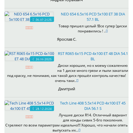
NEO 654 6.5x16 PCD 5x100 ET 38 DIA
57.1 BL
06.07.2025
Товар пришел целый !Все супер !диски
понравились ! ..
Ярослав С.
RST R065 6x15 PCD 4x100 ET 48 DIA 54.1
BL
26.06.2025
Диски хорошие, но к моему сожалению
на 1 диске много грязи и пыли закатали
под краску, не понимаю, как такой диск прошёл контроль качества!
очень таки..
Дмитрий
Tech Line 408 5.5x14 PCD 4x100 ET 45
DIA 56.1 S
28.12.2024
Лучшие диски R14. Отличный вариант
для хонды сивик 5-6го поколения.
Стреляют по всем параметрам идеально!!! Хорошо, что начали опять
выпускать их...