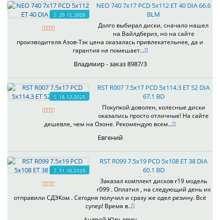
NEO 740 7x17 PCD 5x112 ET 40 DIA 66.6
BLM
29.12.2025
Долго выбирал диски, сначало нашел
на Вайлдбериз, но на сайте
производителя Азов-Тэк цена оказалась привлекательнее, да и
гарантия не помешает...
Владимир - заказ 8987/3
RST R007 7.5x17 PCD 5x114.3 ET 52 DIA
67.1 BD
16.12.2025
Покупкой доволен, колесные диски
оказались просто отличные! На сайте
дешевле, чем на Озоне. Рекомендую всем...
Евгений
RST R099 7.5x19 PCD 5x108 ET 38 DIA
60.1 BD
11.10.2025
Заказал комплект дисков r19 модель
r099 . Оплатил , на следующий день их
отправили СДЭКом . Сегодня получил и сразу же одел резину. Всё
супер! Время в..
Андрей Юрьевич