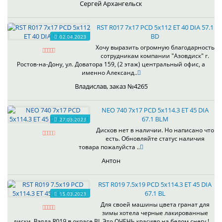
Сергей Архангельск
RST R017 7x17 PCD 5x112 ET 40 DIA 57.1
BD
02.04.2023
Хочу выразить огромную благодарность
сотрудникам компании "Азовдиск" г.
Ростов-на-Дону, ул. Доватора 159, (2 этаж) центральный офис, а
именно Александ..
Владислав, заказ №4265
NEO 740 7x17 PCD 5x114.3 ET 45 DIA
67.1 BLM
27.03.2023
Дисков нет в наличии. Но написано что
есть. Обновляйте статус наличия
товара пожалуйста ..
Антон
RST R019 7.5x19 PCD 5x114.3 ET 45 DIA
67.1 BL
15.03.2023
Для своей машины цвета гранат для
зимы хотела черные лакированные
диски. Взяла R019 в окрасе BL.Это ОЧЕНЬ красиво на белом снегу !