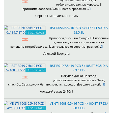
Купил на киа спортейдж,
отбалансировались хорошо. В
принципе доволен. Удачи вам в продажах. ..
Сергей Николаевич Пермь
RST R056 6.5x16 PCD 6x139.7 ET 50 DIA
92.5 SL
30.11.2022
Приобрёл диски на Хундай H1 подошли
идеально, никаких приставочных
колец, не потребовалось! Центральное отверстие, родное! ..
Алексей Воркута
RST R019 7.5x19 PCD 5x108 ET 50.5 DIA
63.4 BD
30.11.2022
Покупал диски на Форд,
укомплектовали колпачками Форд,
спасибо. Сами диски балансируются хорошо! Доволен ценой. ..
Аркадий заказ 2410/1
VENTI 1603 6.5x16 PCD 4x100 ET 37 DIA
60.1 BD
30.11.2022