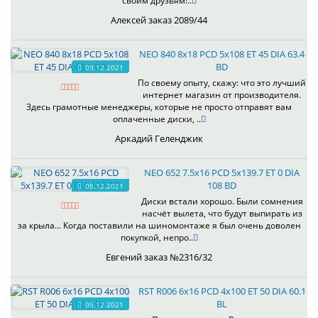
своим друзьям!..
Алексей заказ 2089/44
NEO 840 8x18 PCD 5x108 ET 45 DIA 63.4
BD
09.12.2021
По своему опыту, скажу: что это лучший
интернет магазин от производителя.
Здесь грамотные менеджеры, которые не просто отправят вам
оплаченные диски, ..
Аркадий Геленджик
NEO 652 7.5x16 PCD 5x139.7 ET 0 DIA
108 BD
05.12.2021
Диски встали хорошо. Были сомнения
насчёт вылета, что будут выпирать из
за крыла... Когда поставили на шиномонтаже я был очень доволен
покупкой, непро..
Евгений заказ №2316/32
RST R006 6x16 PCD 4x100 ET 50 DIA 60.1
BL
05.12.2021