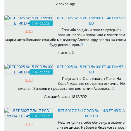
Александр
RST R025 6x15 PCD 5x100 ET 40 DIA 57.1
BD
01.03.2021
Спасибо за диски просто супер.как
просил колпаки положили с логотипом
марки авто.большое спасибо менеджеру Александру всегда на связи
.буду рекомендов..
Николай
RST R025 6x15 PCD 5x100 ET 40 DIA 57.1
BD
04.02.2021
Покупал на Фольксваген Поло. На
белой машине смотрятся отлично. Не
пожалел. Успехов и процветания компании Азовдиск...
Аркадий заказ 1812/392
RST R027 7.5x17 PCD 5x114.3 ET 45 DIA
60.1 BD
04.02.2021
Решил купить себе обновку, а именно
литые диски. Набрал в Яндексе запрос: