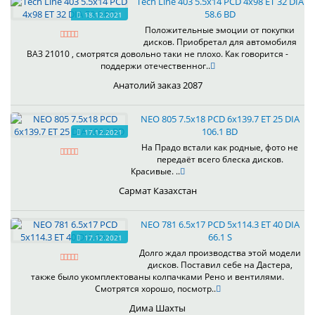
Tech Line 403 5.5x14 PCD 4x98 ET 32 DIA
58.6 BD
18.12.2021
Положительные эмоции от покупки
дисков. Приобретал для автомобиля
ВАЗ 21010 , смотрятся довольно таки не плохо. Как говорится -
поддержи отечественног..
Анатолий заказ 2087
NEO 805 7.5x18 PCD 6x139.7 ET 25 DIA
106.1 BD
17.12.2021
На Прадо встали как родные, фото не
передаёт всего блеска дисков.
Красивые. ..
Сармат Казахстан
NEO 781 6.5x17 PCD 5x114.3 ET 40 DIA
66.1 S
17.12.2021
Долго ждал производства этой модели
дисков. Поставил себе на Дастера,
также было укомплектованы колпачками Рено и вентилями.
Смотрятся хорошо, посмотр..
Дима Шахты