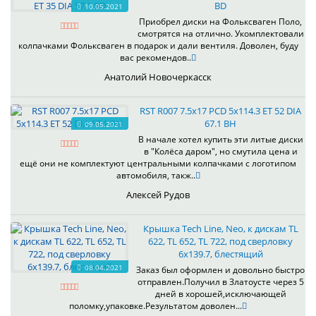
BD
10.05.2021
Приобрел диски на Фольксваген Поло,
смотрятся на отлично. Укомплектовали
колпачками Фольксваген в подарок и дали вентиля. Доволен, буду
вас рекомендов..
Анатолий Новочеркасск
RST R007 7.5x17 PCD 5x114.3 ET 52 DIA
67.1 BH
09.05.2021
В начале хотел купить эти литые диски
в "Колёса даром", но смутила цена и
ещё они не комплектуют центральными колпачками с логотипом
автомобиля, такж..
Алексей Рудов
Крышка Tech Line, Neo, к дискам TL
622, TL 652, TL 722, под сверловку
6х139.7, блестящий
08.04.2021
Заказ был оформлен и довольно быстро
отправлен.Получил в Златоусте через 5
дней в хорошей,исключающей
поломку,упаковке.Результатом доволен...