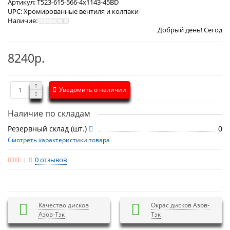
Артикул:
T523-615-566-4x1143-45BD
UPC:
Хромированные вентиля и колпаки
Наличие:
Добрый день! Сегодня
Пятница 7 ав
8240р.
Уведомить о наличии
Наличие по складам
Резервный склад (шт.)
0
Смотреть характеристики товара
0 отзывов
Качество дисков
Окрас дисков Азов-
Азов-Тэк
Тэк