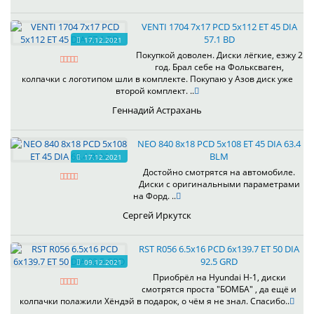
VENTI 1704 7x17 PCD 5x112 ET 45 DIA
57.1 BD
17.12.2021
Покупкой доволен. Диски лёгкие, езжу 2
год. Брал себе на Фольксваген,
колпачки с логотипом шли в комплекте. Покупаю у Азов диск уже
второй комплект. ..
Геннадий Астрахань
NEO 840 8x18 PCD 5x108 ET 45 DIA 63.4
BLM
17.12.2021
Достойно смотрятся на автомобиле.
Диски с оригинальными параметрами
на Форд. ..
Сергей Иркутск
RST R056 6.5x16 PCD 6x139.7 ET 50 DIA
92.5 GRD
09.12.2021
Приобрёл на Hyundai H-1, диски
смотрятся проста "БОМБА" , да ещё и
колпачки полажили Хёндэй в подарок, о чём я не знал. Спасибо..