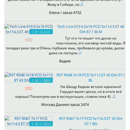
Живу в Сибири, пл..
Елена / заказ 4732
Tech Line 619 6.5x16 PCD 5x114.3 ET 46
DIA 67.1 BLM
07.12.2022
Тут кто то пишет что диски из
пластелина, это наговор чистой воды. Я
попадал раза три в ОЧень глубокие ямы, пробивало до кузова, диски
даже не погнули..
Вадим
RST R048 7x18 PCD 5x112 ET 43 DIA 57.1
BL
30.11.2022
На Шкоду Кадиак встали идеально!
Смущал вылет диска, но в итоге всё
хорошо! Посмотрим как в эксплуатации, ставлю пока 4) ..
Москва Даниил заказ 2474
RST R067 7x17 PCD 5x114.3 ET 35 DIA
67.1 BD
30.11.2022