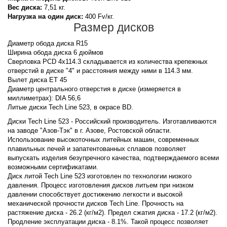
Вес диска:
7,51 кг.
Нагрузка на один диск:
400 Fv/кг.
Размер дисков
Диаметр обода диска R15
Ширина обода диска 6 дюймов
Сверловка PCD 4x114.3 складывается из количества крепежных
отверстий в диске "4" и расстояния между ними в 114.3 мм.
Вылет диска ET 45
Диаметр центрального отверстия в диске (измеряется в
миллиметрах): DIA 56,6
Литые диски Tech Line 523, в окрасе BD.
Диски Tech Line 523 - Российский производитель. Изготавливаются
на заводе "Азов-Тэк" в г. Азове, Ростовской области.
Использование высокоточных литейных машин, современных
плавильных печей и запатентованных сплавов позволяет
выпускать изделия безупречного качества, подтверждаемого всеми
возможными сертификатами.
Диск литой Tech Line 523 изготовлен по технологии низкого
давления. Процесс изготовления дисков литьем при низком
давлении способствует достижению легкости и высокой
механической прочности дисков Tech Line. Прочность на
растяжение диска - 26.2 (кг/м2). Предел сжатия диска - 17.2 (кг/м2).
Продление эксплуатации диска - 8.1%. Такой процесс позволяет