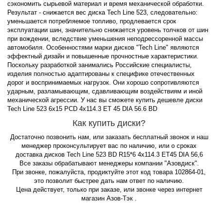
сэкономить сырьевой материал и время механической обработки.
Результат - снижается вес диска Tech Line 523, следовательно:
уменьшается потребляемое топливо, продлевается срок
эксплуатации шин, значительно снижается уровень толчков от шин
при вождении, вследствие уменьшения неподрессоренной массы
автомобиля. Особенностями марки дисков "Tech Line" являются
эффектный дизайн и повышенные прочностные характеристики.
Поскольку разработкой занимались Российские специалисты,
изделия полностью адаптированы к специфике отечественных
дорог и воспринимаемых нагрузок. Они хорошо сопротивляются
ударным, разламывающим, сдавливающим воздействиям и иной
механической агрессии. У нас вы сможете купить дешевле диски
Tech Line 523 6x15 PCD 4x114.3 ET 45 DIA 56.6 BD
Как купить диски?
Достаточно позвонить нам, или заказать бесплатный звонок и наш
менеджер проконсультирует вас по наличию, или о сроках
доставка дисков Tech Line 523 BD R15*6 4x114.3 ET45 DIA 56,6
Все заказы обрабатывают менеджеры компании "Азовдиск".
При звонке, пожалуйста, продиктуйте этот код товара 102864-01,
это позволит быстрее дать нам ответ по наличию.
Цена действует, только при заказе, или звонке через интернет
магазин Азов-Тэк .