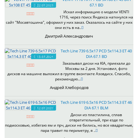
67.1 BD
22.07.2021
Искал информацию о модели VENTI
1716, через поиск Яндекса наткнулся на
сайт "Мосавтошина", оформил у них заказ. Оказалось на сайте у них
они есть в на..
Дмитрий Александрович
Tech Line 739 6.5x17 PCD 5x114.3 ET 40
DIA 67.1 BD
13.07.2021
Заказывал диски на KIA, приехали до
Москвы за 2 дня. Установил, фото
дисков на машине выложил в группе вконтакте Азовдиск. Спасибо,
рекомендую...
Андрей Хлебородов
Tech Line 619 6.5x16 PCD 5x114.3 ET 46
DIA 67.1 BLM
12.07.2021
Диски из пластилина, сплав
отвратительный, при езде по
подмосковью, избегаю ям и прч, диски не бились, но все квадратные,
пара травит по периметру, я ..