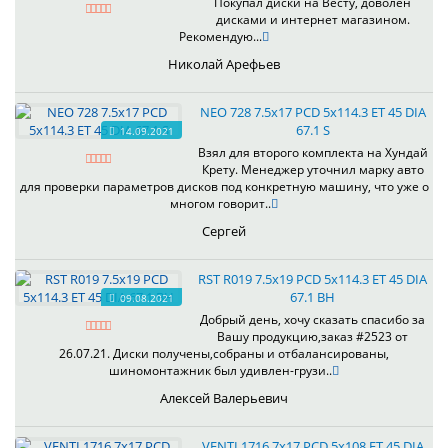
Покупал диски на Весту, доволен
дисками и интернет магазином.
Рекомендую...
Николай Арефьев
NEO 728 7.5x17 PCD 5x114.3 ET 45 DIA
67.1 S
14.09.2021
Взял для второго комплекта на Хундай
Крету. Менеджер уточнил марку авто
для проверки параметров дисков под конкретную машину, что уже о
многом говорит..
Сергей
RST R019 7.5x19 PCD 5x114.3 ET 45 DIA
67.1 BH
09.08.2021
Добрый день, хочу сказать спасибо за
Вашу продукцию,заказ #2523 от
26.07.21. Диски получены,собраны и отбалансированы,
шиномонтажник был удивлен-грузи..
Алексей Валерьевич
VENTI 1716 7x17 PCD 5x108 ET 45 DIA