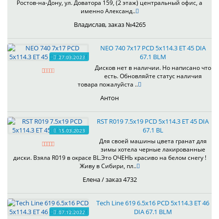
Ростов-на-Дону, ул. Доватора 159, (2 этаж) центральный офис, а
именно Александ..
Владислав, заказ №4265
NEO 740 7x17 PCD 5x114.3 ET 45 DIA
67.1 BLM
27.03.2023
Дисков нет в наличии. Но написано что
есть. Обновляйте статус наличия
товара пожалуйста ..
Антон
RST R019 7.5x19 PCD 5x114.3 ET 45 DIA
67.1 BL
15.03.2023
Для своей машины цвета гранат для
зимы хотела черные лакированные
диски. Взяла R019 в окрасе BL.Это ОЧЕНЬ красиво на белом снегу !
Живу в Сибири, пл..
Елена / заказ 4732
Tech Line 619 6.5x16 PCD 5x114.3 ET 46
DIA 67.1 BLM
07.12.2022