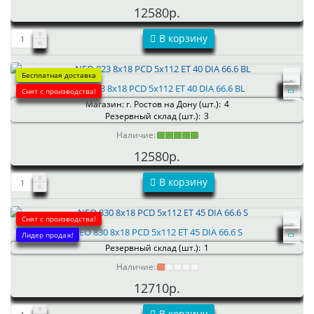
12580р.
В корзину
Бесплатная доставка
NEO 823 8x18 PCD 5x112 ET 40 DIA 66.6 BL
Снят с производства!
Магазин: г. Ростов на Дону (шт.):
4
Резервный склад (шт.):
3
Наличие:
12580р.
В корзину
Снят с производства!
NEO 830 8x18 PCD 5x112 ET 45 DIA 66.6 S
Лидер продаж!
Резервный склад (шт.):
1
Наличие:
12710р.
В корзину