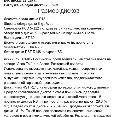
Вес диска:
12,325 кг.
Нагрузка на один диск:
770 Fv/кг.
Размер дисков
Диаметр обода диска R18
Ширина обода диска 8 дюймов
Сверловка PCD 5x112 складывается из количества крепежных
отверстий в диске "5" и расстояния между ними в 112 мм.
Вылет диска ET 30
Диаметр центрального отверстия в диске (измеряется в
миллиметрах): DIA 66,6
Литые диски RST R148, в окрасе BD.
Диски RST R148 - Российский производитель. Изготавливаются на
заводе "Азов-Тэк" в г. Азове, Ростовской области.
Использование высокоточных литейных машин, современных
плавильных печей и запатентованных сплавов позволяет
выпускать изделия безупречного качества, подтверждаемого
расширенной гарантией производителя.
Диск литой RST R148 изготовлен по технологии низкого давления.
Процесс изготовления дисков литьем при низком давлении
способствует достижению легкости и высокой механической
прочности дисков RST. Прочность на растяжение диска - 28.8 (кг/
м2). Предел сжатия диска - 17.2 (кг/м2). Продление эксплуатации
диска - 8.1%. Такой процесс позволяет сэкономить сырьевой
материал и время механической обработки. Результат - снижается