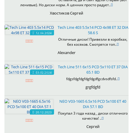
ленивые). Но диски норм. А ценник просто радует..
Хвостиков Сергей
Tech Line 403 5.5x14 PCD 4x98 ET 32 DIA
58.6 S
12.04.2024
Отличные диски! Привезли в коробках,
без косяков. Смотрятся топ..
Alexander
Tech Line 511 6x15 PCD 5x110 ET 37 DIA
65.1 BD
03.02.2024
fdgsfdgfdgfdgfdgdfgcdvsdfsfd..
grgfdgfd
NEO V03-1665 6.5x16 PCD 5x100 ET 40
DIA 57.1 BD
20.12.2023
Покупал 3 года назад , диски отличного
качества! ..
Сергей