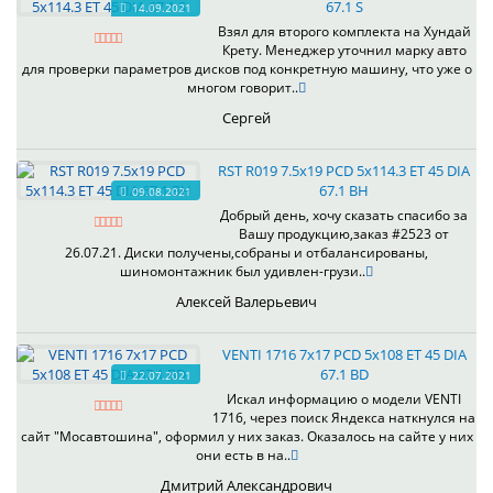
67.1 S
14.09.2021
Взял для второго комплекта на Хундай
Крету. Менеджер уточнил марку авто
для проверки параметров дисков под конкретную машину, что уже о
многом говорит..
Сергей
RST R019 7.5x19 PCD 5x114.3 ET 45 DIA
67.1 BH
09.08.2021
Добрый день, хочу сказать спасибо за
Вашу продукцию,заказ #2523 от
26.07.21. Диски получены,собраны и отбалансированы,
шиномонтажник был удивлен-грузи..
Алексей Валерьевич
VENTI 1716 7x17 PCD 5x108 ET 45 DIA
67.1 BD
22.07.2021
Искал информацию о модели VENTI
1716, через поиск Яндекса наткнулся на
сайт "Мосавтошина", оформил у них заказ. Оказалось на сайте у них
они есть в на..
Дмитрий Александрович