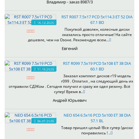
Владимир - заказ 8987/3
RST R007 7.5x17 PCD 5x114.3 ET 52 DIA
67.1 BD
16.12.2025
Покупкой доволен, колесные диски
оказались просто отличные! На сайте
дешевле, чем на Озоне. Рекомендую всем...
Евгений
RST R099 7.5x19 PCD 5x108 ET 38 DIA
60.1 BD
11.10.2025
Заказал комплект дисков r19 модель
r099 . Оплатил , на следующий день их
отправили СДЭКом . Сегодня получил и сразу же одел резину. Всё
супер! Время в..
Андрей Юрьевич
NEO 654 6.5x16 PCD 5x100 ET 38 DIA
57.1 BL
06.07.2025
Товар пришел целый !Все супер !диски
понравились ! ..