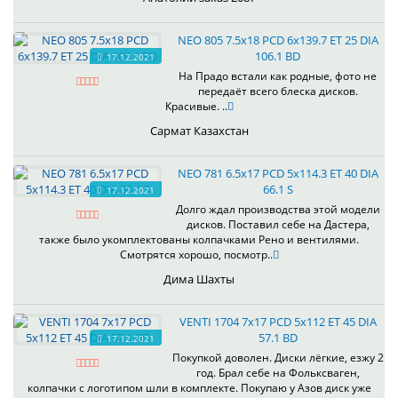
NEO 805 7.5x18 PCD 6x139.7 ET 25 DIA
106.1 BD
17.12.2021
На Прадо встали как родные, фото не
передаёт всего блеска дисков.
Красивые. ..
Сармат Казахстан
NEO 781 6.5x17 PCD 5x114.3 ET 40 DIA
66.1 S
17.12.2021
Долго ждал производства этой модели
дисков. Поставил себе на Дастера,
также было укомплектованы колпачками Рено и вентилями.
Смотрятся хорошо, посмотр..
Дима Шахты
VENTI 1704 7x17 PCD 5x112 ET 45 DIA
57.1 BD
17.12.2021
Покупкой доволен. Диски лёгкие, езжу 2
год. Брал себе на Фольксваген,
колпачки с логотипом шли в комплекте. Покупаю у Азов диск уже