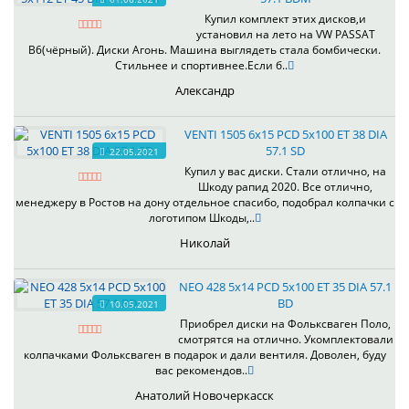
Купил комплект этих дисков,и
установил на лето на VW PASSAT
B6(чёрный). Диски Агонь. Машина выглядеть стала бомбически.
Стильнее и спортивнее.Если б..
Александр
VENTI 1505 6x15 PCD 5x100 ET 38 DIA
57.1 SD
22.05.2021
Купил у вас диски. Стали отлично, на
Шкоду рапид 2020. Все отлично,
менеджеру в Ростов на дону отдельное спасибо, подобрал колпачки с
логотипом Шкоды,..
Николай
NEO 428 5x14 PCD 5x100 ET 35 DIA 57.1
BD
10.05.2021
Приобрел диски на Фольксваген Поло,
смотрятся на отлично. Укомплектовали
колпачками Фольксваген в подарок и дали вентиля. Доволен, буду
вас рекомендов..
Анатолий Новочеркасск