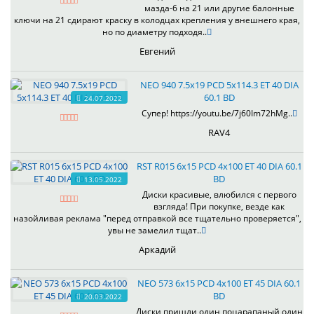
мазда-6 на 21 или другие балонные
ключи на 21 сдирают краску в колодцах крепления у внешнего края,
но по диаметру подходя..
Евгений
NEO 940 7.5x19 PCD 5x114.3 ET 40 DIA
60.1 BD
24.07.2022
Супер! https://youtu.be/7j60Im72hMg..
RAV4
RST R015 6x15 PCD 4x100 ET 40 DIA 60.1
BD
13.05.2022
Диски красивые, влюбился с первого
взгляда! При покупке, везде как
назойливая реклама "перед отправкой все тщательно проверяется",
увы не замелил тщат..
Аркадий
NEO 573 6x15 PCD 4x100 ET 45 DIA 60.1
BD
20.03.2022
Диски пришли один поцарапаный один