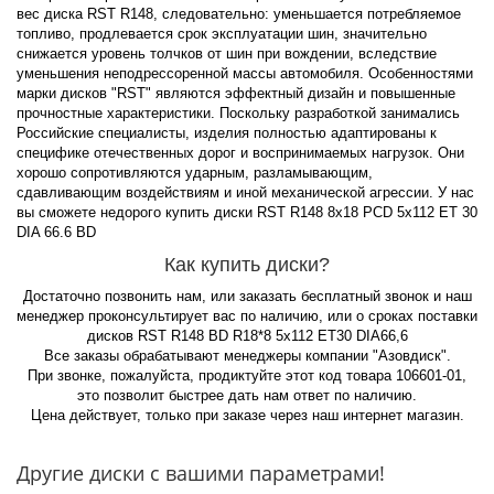
вес диска RST R148, следовательно: уменьшается потребляемое
топливо, продлевается срок эксплуатации шин, значительно
снижается уровень толчков от шин при вождении, вследствие
уменьшения неподрессоренной массы автомобиля. Особенностями
марки дисков "RST" являются эффектный дизайн и повышенные
прочностные характеристики. Поскольку разработкой занимались
Российские специалисты, изделия полностью адаптированы к
специфике отечественных дорог и воспринимаемых нагрузок. Они
хорошо сопротивляются ударным, разламывающим,
сдавливающим воздействиям и иной механической агрессии. У нас
вы сможете недорого купить диски RST R148 8x18 PCD 5x112 ET 30
DIA 66.6 BD
Как купить диски?
Достаточно позвонить нам, или заказать бесплатный звонок и наш
менеджер проконсультирует вас по наличию, или о сроках поставки
дисков RST R148 BD R18*8 5x112 ET30 DIA66,6
Все заказы обрабатывают менеджеры компании "Азовдиск".
При звонке, пожалуйста, продиктуйте этот код товара 106601-01,
это позволит быстрее дать нам ответ по наличию.
Цена действует, только при заказе через наш интернет магазин.
Другие диски с вашими параметрами!