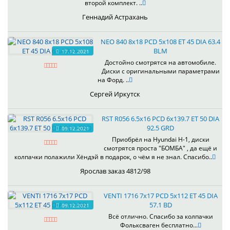
второй комплект. ..
Геннадий Астрахань
NEO 840 8x18 PCD 5x108 ET 45 DIA 63.4
BLM
17.12.2021
Достойно смотрятся на автомобиле.
Диски с оригинальными параметрами
на Форд. ..
Сергей Иркутск
RST R056 6.5x16 PCD 6x139.7 ET 50 DIA
92.5 GRD
09.12.2021
Приобрёл на Hyundai H-1, диски
смотрятся проста "БОМБА" , да ещё и
колпачки полажили Хёндэй в подарок, о чём я не знал. Спасибо..
Ярослав заказ 4812/98
VENTI 1716 7x17 PCD 5x112 ET 45 DIA
57.1 BD
09.12.2021
Всё отлично. Спасибо за колпачки
Фольксваген бесплатно...