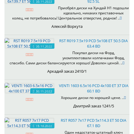
92.5 SL
30.11.2022
Приобрёл диски на Хундай H1 подошли
идеально, никаких приставочных
колец, не потребовалось! Центральное отверстие, родное! ..
Алексей Воркута
RST R019 7.5x19 PCD 5x108 ET 50.5 DIA
63.4 BD
30.11.2022
Покупал диски на Форд,
укомплектовали колпачками Форд,
спасибо. Сами диски балансируются хорошо! Доволен ценой. ..
Аркадий заказ 2410/1
VENTI 1603 6.5x16 PCD 4x100 ET 37 DIA
60.1 BD
30.11.2022
Хорошие диски по хорошей цене. ..
Дмитрий заказ 1241/5
RST R057 7x17 PCD 5x114.3 ET 50 DIA
67.1 BD
19.10.2022
Один недостаток-штатный ключ