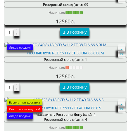
Резервный склад (шт.):
69
Наличие:
12560р.
В корзину
Лидер продаж!
NEO 840 8x18 PCD 5x112 ET 38 DIA 66.6 BLM
Резервный склад (шт.):
1
Наличие:
12560р.
В корзину
Бесплатная доставка
NEO 823 8x18 PCD 5x112 ET 40 DIA 66.6 S
Снят с производства!
Магазин: г. Ростов на Дону (шт.):
4
Лидер продаж!
Резервный склад (шт.):
4
Наличие: