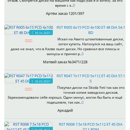
отзыв. Смотрятся диски на машине как надо (как я и хотел). За это
время с э..
Артём заказ 1201/397
RST R005 6x15 PCD 4x100 ET 48 DIA 54.1
BD
30.06.2021
Искал на Авито штампованные диски,
хотел купить. Наткнулся на ваш сайт,
даже не знал, что в Азове льют диски. Но сравнил все плюсы и
минусы и принял р..
Матвей заказ №3471/228
RST R047 7x17 PCD 5x112 ET 45 DIA 57.1
S
30.06.2021
Покупал диски на Skoda Yeti так как это
точная копия заводских дисков.
Зарекомендовали себя хорошо. Один минус, могли бы быть и ещё
подешевле, так как..
Аркадий
RST R008 7.5x18 PCD 5x112 ET 45 DIA
57.1 BDM
01.06.2021