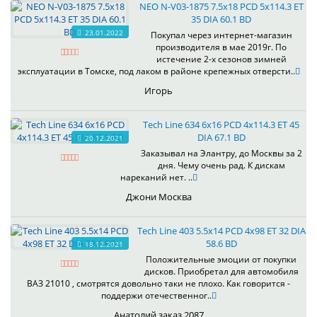
NEO N-V03-1875 7.5x18 PCD 5x114.3 ET
35 DIA 60.1 BD
23.01.2022
Покупал через интернет-магазин
производителя в мае 2019г. По
истечение 2-х сезонов зимней
эксплуатации в Томске, под лаком в районе крепежных отверсти..
Игорь
Tech Line 634 6x16 PCD 4x114.3 ET 45
DIA 67.1 BD
20.12.2021
Заказывал на Элантру, до Москвы за 2
дня. Чему очень рад. К дискам
нареканий нет. ..
Джони Москва
Tech Line 403 5.5x14 PCD 4x98 ET 32 DIA
58.6 BD
18.12.2021
Положительные эмоции от покупки
дисков. Приобретал для автомобиля
ВАЗ 21010 , смотрятся довольно таки не плохо. Как говорится -
поддержи отечественног..
Анатолий заказ 2087