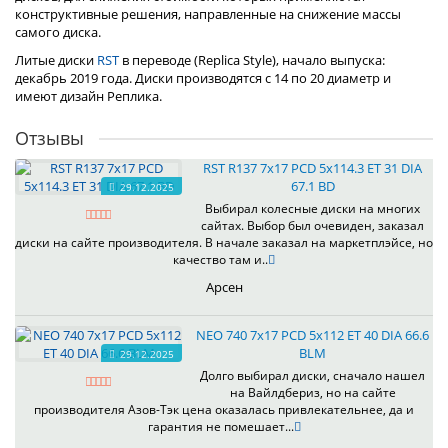
конструктивные решения, направленные на снижение массы
самого диска.
Литые диски
RST
в переводе (Replica Style), начало выпуска:
декабрь 2019 года. Диски производятся с 14 по 20 диаметр и
имеют дизайн Реплика.
Отзывы
RST R137 7x17 PCD 5x114.3 ET 31 DIA
67.1 BD
29.12.2025
Выбирал колесные диски на многих
сайтах. Выбор был очевиден, заказал
диски на сайте производителя. В начале заказал на маркетплэйсе, но
качество там и..
Арсен
NEO 740 7x17 PCD 5x112 ET 40 DIA 66.6
BLM
29.12.2025
Долго выбирал диски, сначало нашел
на Вайлдбериз, но на сайте
производителя Азов-Тэк цена оказалась привлекательнее, да и
гарантия не помешает...