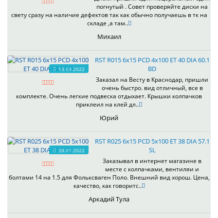
погнутый . Совет проверяйте диски на
свету сразу на наличие дефектов так как обычно получаешь в тк на
складе ,а там..
Михаил
RST R015 6x15 PCD 4x100 ET 40 DIA 60.1
BD
13.03.2022
Заказал на Весту в Краснодар, пришли
очень быстро. вид отличный, все в
комплекте. Очень легкие подвеска отдыхает. Крышки колпачков
приклеил на клей дл..
Юрий
RST R025 6x15 PCD 5x100 ET 38 DIA 57.1
SL
28.01.2022
Заказывал в интернет магазине в
месте с колпачками, вентиляи и
болтами 14 на 1.5 для Фольксваген Поло. Внешний вид хорош. Цена,
качество, как говоритс..
Аркадий Тула