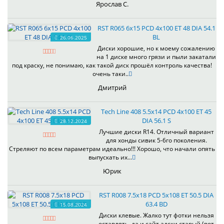
Ярослав С.
RST R065 6x15 PCD 4x100 ET 48 DIA 54.1
BL
26.06.2025
Диски хорошие, но к моему сожалению
на 1 диске много грязи и пыли закатали
под краску, не понимаю, как такой диск прошёл контроль качества!
очень таки..
Дмитрий
Tech Line 408 5.5x14 PCD 4x100 ET 45
DIA 56.1 S
28.12.2024
Лучшие диски R14. Отличный вариант
для хонды сивик 5-6го поколения.
Стреляют по всем параметрам идеально!!! Хорошо, что начали опять
выпускать их...
Юрик
RST R008 7.5x18 PCD 5x108 ET 50.5 DIA
63.4 BD
15.08.2024
Диски клевые. Жалко тут фотки нельзя
оставлять, да и сайт адски старый (вот