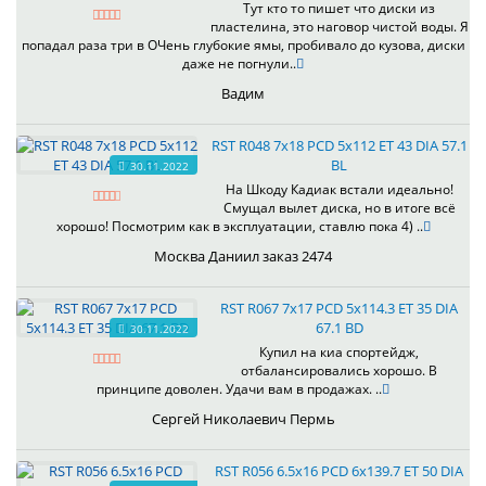
Тут кто то пишет что диски из
пластелина, это наговор чистой воды. Я
попадал раза три в ОЧень глубокие ямы, пробивало до кузова, диски
даже не погнули..
Вадим
RST R048 7x18 PCD 5x112 ET 43 DIA 57.1
BL
30.11.2022
На Шкоду Кадиак встали идеально!
Смущал вылет диска, но в итоге всё
хорошо! Посмотрим как в эксплуатации, ставлю пока 4) ..
Москва Даниил заказ 2474
RST R067 7x17 PCD 5x114.3 ET 35 DIA
67.1 BD
30.11.2022
Купил на киа спортейдж,
отбалансировались хорошо. В
принципе доволен. Удачи вам в продажах. ..
Сергей Николаевич Пермь
RST R056 6.5x16 PCD 6x139.7 ET 50 DIA