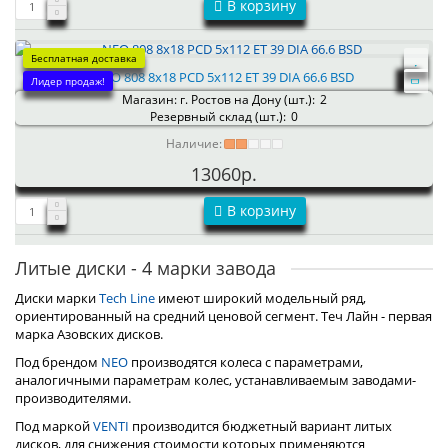
В корзину
Бесплатная доставка
NEO 808 8x18 PCD 5x112 ET 39 DIA 66.6 BSD
Лидер продаж!
Магазин: г. Ростов на Дону (шт.):
2
Резервный склад (шт.):
0
Наличие:
13060р.
В корзину
Литые диски - 4 марки завода
Диски марки
Tech Line
имеют широкий модельный ряд,
ориентированный на средний ценовой сегмент. Теч Лайн - первая
марка Азовских дисков.
Под брендом
NEO
производятся колеса с параметрами,
аналогичными параметрам колес, устанавливаемым заводами-
производителями.
Под маркой
VENTI
производится бюджетный вариант литых
дисков, для снижения стоимости которых применяются