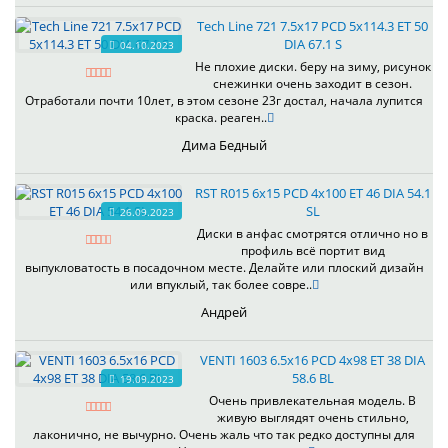
Tech Line 721 7.5x17 PCD 5x114.3 ET 50
DIA 67.1 S
04.10.2023
Не плохие диски. беру на зиму, рисунок
снежинки очень заходит в сезон.
Отработали почти 10лет, в этом сезоне 23г достал, начала лупится
краска. реаген..
Дима Бедный
RST R015 6x15 PCD 4x100 ET 46 DIA 54.1
SL
26.09.2023
Диски в анфас смотрятся отлично но в
профиль всё портит вид
выпукловатость в посадочном месте. Делайте или плоский дизайн
или впуклый, так более совре..
Андрей
VENTI 1603 6.5x16 PCD 4x98 ET 38 DIA
58.6 BL
19.09.2023
Очень привлекательная модель. В
живую выглядят очень стильно,
лаконично, не вычурно. Очень жаль что так редко доступны для