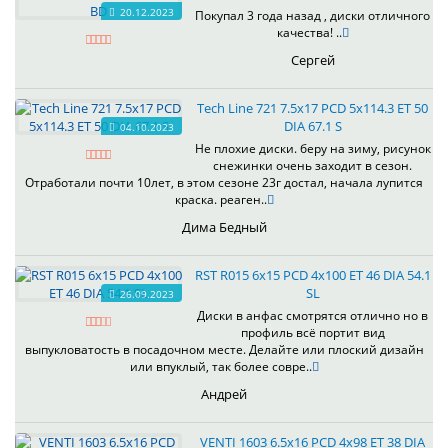
20.12.2023
Покупал 3 года назад , диски отличного
качества! ..
Сергей
Tech Line 721 7.5x17 PCD 5x114.3 ET 50
DIA 67.1 S
04.10.2023
Не плохие диски. беру на зиму, рисунок
снежинки очень заходит в сезон.
Отработали почти 10лет, в этом сезоне 23г достал, начала лупится
краска. реаген..
Дима Бедный
RST R015 6x15 PCD 4x100 ET 46 DIA 54.1
SL
26.09.2023
Диски в анфас смотрятся отлично но в
профиль всё портит вид
выпукловатость в посадочном месте. Делайте или плоский дизайн
или впуклый, так более совре..
Андрей
VENTI 1603 6.5x16 PCD 4x98 ET 38 DIA