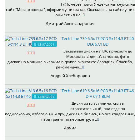
1716, через поиск Яндекса наткнулся на
сайт "Мосавтошина", оформил у них заказ. Оказалось на сайте у них
они есть в на..
Дмитрий Александрович
Tech Line 739 6.5x17 PCD 5x114.3 ET 40
DIA 67.1 BD
13.07.2021
Заказывал диски на KIA, приехали до
Москвы за 2 дня. Установил, фото
дисков на машине выложил в группе вконтакте Азовдиск. Спасибо,
рекомендую...
Андрей Хлебородов
Tech Line 619 6.5x16 PCD 5x114.3 ET 46
DIA 67.1 BLM
12.07.2021
Диски из пластилина, сплав
отвратительный, при езде по
подмосковью, избегаю ям и прч, диски не бились, но все квадратные,
пара травит по периметру, я ..
Арчил