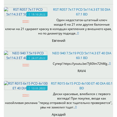
RST R057 7x17 PCD 5x114.3 ET 50 DIA
67.1 BD
19.10.2022
Один недостаток-штатный ключ
мазда-6 на 21 или другие балонные
ключи на 21 сдирают краску в колодцах крепления у внешнего края,
но по диаметру подходя..
Евгений
NEO 940 7.5x19 PCD 5x114.3 ET 40 DIA
60.1 BD
24.07.2022
Супер! https://youtu.be/7j60Im72hMg..
RAV4
RST R015 6x15 PCD 4x100 ET 40 DIA 60.1
BD
13.05.2022
Диски красивые, влюбился с первого
взгляда! При покупке, везде как
назойливая реклама "перед отправкой все тщательно проверяется",
увы не замелил тщат..
Аркадий