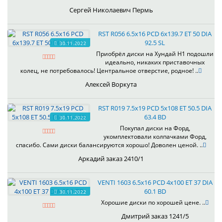
Сергей Николаевич Пермь
RST R056 6.5x16 PCD 6x139.7 ET 50 DIA
92.5 SL
30.11.2022
Приобрёл диски на Хундай H1 подошли
идеально, никаких приставочных
колец, не потребовалось! Центральное отверстие, родное! ..
Алексей Воркута
RST R019 7.5x19 PCD 5x108 ET 50.5 DIA
63.4 BD
30.11.2022
Покупал диски на Форд,
укомплектовали колпачками Форд,
спасибо. Сами диски балансируются хорошо! Доволен ценой. ..
Аркадий заказ 2410/1
VENTI 1603 6.5x16 PCD 4x100 ET 37 DIA
60.1 BD
30.11.2022
Хорошие диски по хорошей цене. ..
Дмитрий заказ 1241/5