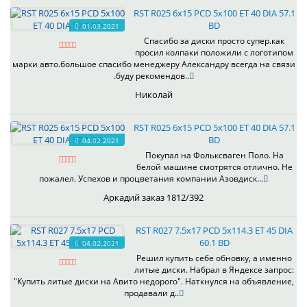
RST R025 6x15 PCD 5x100 ET 40 DIA 57.1
BD
01.03.2021
Спасибо за диски просто супер.как
просил колпаки положили с логотипом
марки авто.большое спасибо менеджеру Александру всегда на связи
.буду рекомендов..
Николай
RST R025 6x15 PCD 5x100 ET 40 DIA 57.1
BD
04.02.2021
Покупал на Фольксваген Поло. На
белой машине смотрятся отлично. Не
пожалел. Успехов и процветания компании Азовдиск...
Аркадий заказ 1812/392
RST R027 7.5x17 PCD 5x114.3 ET 45 DIA
60.1 BD
04.02.2021
Решил купить себе обновку, а именно
литые диски. Набрал в Яндексе запрос:
"Купить литые диски на Авито недорого". Наткнулся на объявление,
продавали д..