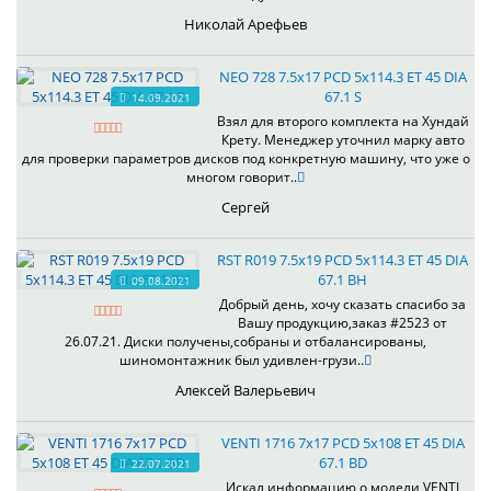
Николай Арефьев
NEO 728 7.5x17 PCD 5x114.3 ET 45 DIA
67.1 S
14.09.2021
Взял для второго комплекта на Хундай
Крету. Менеджер уточнил марку авто
для проверки параметров дисков под конкретную машину, что уже о
многом говорит..
Сергей
RST R019 7.5x19 PCD 5x114.3 ET 45 DIA
67.1 BH
09.08.2021
Добрый день, хочу сказать спасибо за
Вашу продукцию,заказ #2523 от
26.07.21. Диски получены,собраны и отбалансированы,
шиномонтажник был удивлен-грузи..
Алексей Валерьевич
VENTI 1716 7x17 PCD 5x108 ET 45 DIA
67.1 BD
22.07.2021
Искал информацию о модели VENTI