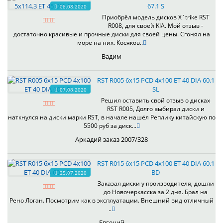
67.1 S
08.08.2020
Приобрёл модель дисков X`trike RST
R008, для своей KIA. Мой отзыв -
достаточно красивые и прочные диски для своей цены. Сгонял на
море на них. Косяков..
Вадим
RST R005 6x15 PCD 4x100 ET 40 DIA 60.1
SL
07.08.2020
Решил оставить свой отзыв о дисках
RST R005, Долго выбирал диски и
наткнулся на диски марки RST, в начале нашёл Реплику китайскую по
5500 руб за диск...
Аркадий заказ 2007/328
RST R015 6x15 PCD 4x100 ET 40 DIA 60.1
BD
25.07.2020
Заказал диски у производителя, дошли
до Новочеркасска за 2 дня. Брал на
Рено Логан. Посмотрим как в эксплуатации. Внешний вид отличный
..
Евгений