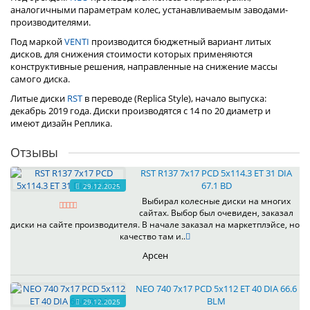
аналогичными параметрам колес, устанавливаемым заводами-
производителями.
Под маркой
VENTI
производится бюджетный вариант литых
дисков, для снижения стоимости которых применяются
конструктивные решения, направленные на снижение массы
самого диска.
Литые диски
RST
в переводе (Replica Style), начало выпуска:
декабрь 2019 года. Диски производятся с 14 по 20 диаметр и
имеют дизайн Реплика.
Отзывы
RST R137 7x17 PCD 5x114.3 ET 31 DIA
67.1 BD
29.12.2025
Выбирал колесные диски на многих
сайтах. Выбор был очевиден, заказал
диски на сайте производителя. В начале заказал на маркетплэйсе, но
качество там и..
Арсен
NEO 740 7x17 PCD 5x112 ET 40 DIA 66.6
BLM
29.12.2025