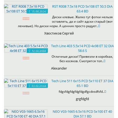
RST R008 7.5x18 PCD 5x108 ET 50.5 DIA
63.4 BD
15.08.2024
Диски клевые. Жалко тут фотки нельзя
оставлять, да и сайт адски старый (вот
ленивые). Но диски норм. А ценник просто радует..
Хвостиков Сергей
Tech Line 403 5.5x14 PCD 4x98 ET 32 DIA
58.6 S
12.04.2024
Отличные диски! Привезли в коробках,
без косяков. Смотрятся топ..
Alexander
Tech Line 511 6x15 PCD 5x110 ET 37 DIA
65.1 BD
03.02.2024
fdgsfdgfdgfdgfdgdfgcdvsdfsfd..
grgfdgfd
NEO V03-1665 6.5x16 PCD 5x100 ET 40
DIA 57.1 BD