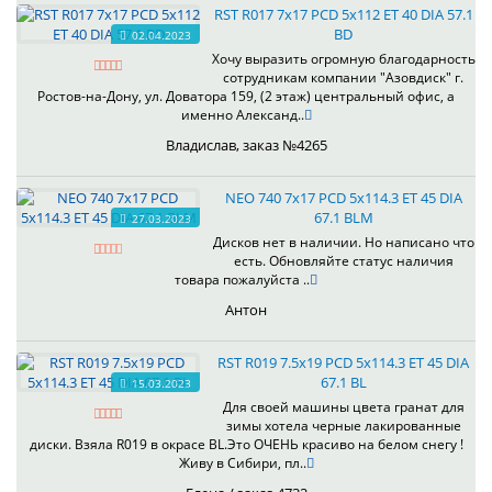
RST R017 7x17 PCD 5x112 ET 40 DIA 57.1
BD
02.04.2023
Хочу выразить огромную благодарность
сотрудникам компании "Азовдиск" г.
Ростов-на-Дону, ул. Доватора 159, (2 этаж) центральный офис, а
именно Александ..
Владислав, заказ №4265
NEO 740 7x17 PCD 5x114.3 ET 45 DIA
67.1 BLM
27.03.2023
Дисков нет в наличии. Но написано что
есть. Обновляйте статус наличия
товара пожалуйста ..
Антон
RST R019 7.5x19 PCD 5x114.3 ET 45 DIA
67.1 BL
15.03.2023
Для своей машины цвета гранат для
зимы хотела черные лакированные
диски. Взяла R019 в окрасе BL.Это ОЧЕНЬ красиво на белом снегу !
Живу в Сибири, пл..