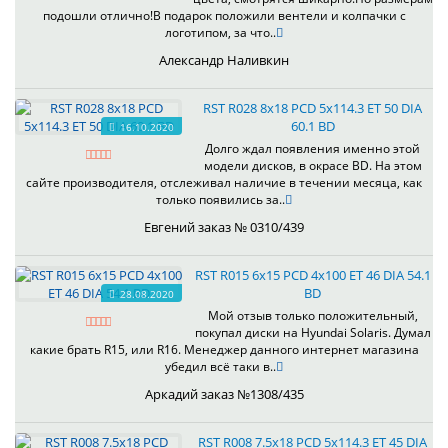
подошли отлично!В подарок положили вентели и колпачки с
логотипом, за что..
Александр Наливкин
RST R028 8x18 PCD 5x114.3 ET 50 DIA
60.1 BD
16.10.2020
Долго ждал появления именно этой
модели дисков, в окрасе BD. На этом
сайте производителя, отслеживал наличие в течении месяца, как
только появились за..
Евгений заказ № 0310/439
RST R015 6x15 PCD 4x100 ET 46 DIA 54.1
BD
28.08.2020
Мой отзыв только положительный,
покупал диски на Hyundai Solaris. Думал
какие брать R15, или R16. Менеджер данного интернет магазина
убедил всё таки в..
Аркадий заказ №1308/435
RST R008 7.5x18 PCD 5x114.3 ET 45 DIA