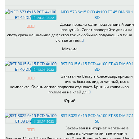
NEO 573 6x15 PCD 4x100 ET 45 DIA 60.1
BD
20.03.2022
Диски пришли один поцарапаный один
погнутый . Совет проверяйте диски на
свету сразу на наличие дефектов так как обычно получаешь в тк на
складе ,а там..
Михаил
RST R015 6x15 PCD 4x100 ET 40 DIA 60.1
BD
13.03.2022
Заказал на Весту в Краснодар, пришли
очень быстро. вид отличный, все в
комплекте. Очень легкие подвеска отдыхает. Крышки колпачков
приклеил на клей дл..
Юрий
RST R025 6x15 PCD 5x100 ET 38 DIA 57.1
SL
28.01.2022
Заказывал в интернет магазине в
месте с колпачками, вентиляи и
болтами 14 на 1.5 для Фольксваген Поло. Внешний вид хорош. Цена,