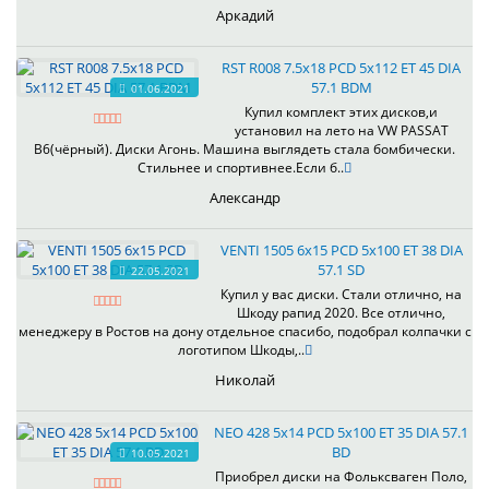
Аркадий
RST R008 7.5x18 PCD 5x112 ET 45 DIA
57.1 BDM
01.06.2021
Купил комплект этих дисков,и
установил на лето на VW PASSAT
B6(чёрный). Диски Агонь. Машина выглядеть стала бомбически.
Стильнее и спортивнее.Если б..
Александр
VENTI 1505 6x15 PCD 5x100 ET 38 DIA
57.1 SD
22.05.2021
Купил у вас диски. Стали отлично, на
Шкоду рапид 2020. Все отлично,
менеджеру в Ростов на дону отдельное спасибо, подобрал колпачки с
логотипом Шкоды,..
Николай
NEO 428 5x14 PCD 5x100 ET 35 DIA 57.1
BD
10.05.2021
Приобрел диски на Фольксваген Поло,