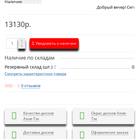
Наличие:
Добрый вечер! Сегодня
Суббота 8
13130р.
Уведомить о наличии
Наличие по складам
Резервный склад (шт.)
0
Смотреть характеристики товара
0 отзывов
Качество дисков
Окрас дисков Азов-
Азов-Тэк
Тэк
Доставка дисков
Оформление заказа