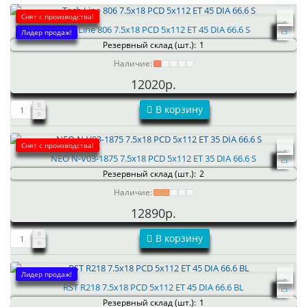
Снят с производства!
Tech Line 806 7.5x18 PCD 5x112 ET 45 DIA 66.6 S
Лидер продаж!
Резервный склад (шт.):
1
Наличие:
12020р.
В корзину
Снят с производства!
NEO N-V03-1875 7.5x18 PCD 5x112 ET 35 DIA 66.6 S
Резервный склад (шт.):
2
Наличие:
12890р.
В корзину
Лидер продаж!
RST R218 7.5x18 PCD 5x112 ET 45 DIA 66.6 BL
Резервный склад (шт.):
1