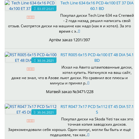
Tech Line 634 6x16 PCD 4x100 ET 37 DIA
60.1 BD
03.07.2021
Покупал диски Tech Line 634 на Степвей
- 2 года назад, решил написать свой
отзыв. Смотрятся диски на машине как надо (как я и хотел). За это
время с э..
Артём заказ 1201/397
RST R005 6x15 PCD 4x100 ET 48 DIA 54.1
BD
30.06.2021
Искал на Авито штампованные диски,
хотел купить. Наткнулся на ваш сайт,
даже не знал, что в Азове льют диски. Но сравнил все плюсы и
минусы и принял р..
Матвей заказ №3471/228
RST R047 7x17 PCD 5x112 ET 45 DIA 57.1
S
30.06.2021
Покупал диски на Skoda Yeti так как это
точная копия заводских дисков.
Зарекомендовали себя хорошо. Один минус, могли бы быть и ещё
подешевле, так как..