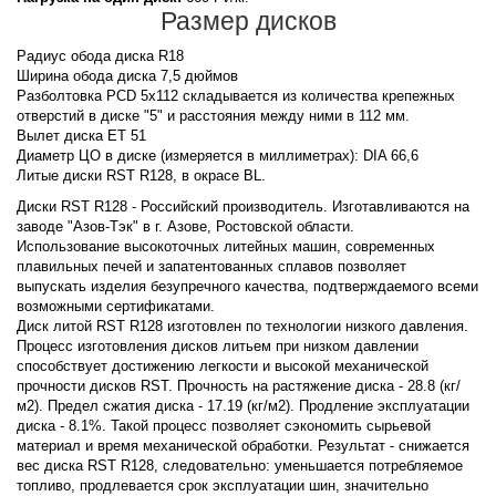
Размер дисков
Радиус обода диска R18
Ширина обода диска 7,5 дюймов
Разболтовка PCD 5x112 складывается из количества крепежных
отверстий в диске "5" и расстояния между ними в 112 мм.
Вылет диска ET 51
Диаметр ЦО в диске (измеряется в миллиметрах): DIA 66,6
Литые диски RST R128, в окрасе BL.
Диски RST R128 - Российский производитель. Изготавливаются на
заводе "Азов-Тэк" в г. Азове, Ростовской области.
Использование высокоточных литейных машин, современных
плавильных печей и запатентованных сплавов позволяет
выпускать изделия безупречного качества, подтверждаемого всеми
возможными сертификатами.
Диск литой RST R128 изготовлен по технологии низкого давления.
Процесс изготовления дисков литьем при низком давлении
способствует достижению легкости и высокой механической
прочности дисков RST. Прочность на растяжение диска - 28.8 (кг/
м2). Предел сжатия диска - 17.19 (кг/м2). Продление эксплуатации
диска - 8.1%. Такой процесс позволяет сэкономить сырьевой
материал и время механической обработки. Результат - снижается
вес диска RST R128, следовательно: уменьшается потребляемое
топливо, продлевается срок эксплуатации шин, значительно