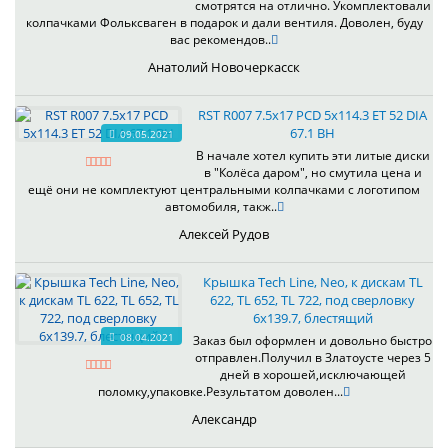
смотрятся на отлично. Укомплектовали
колпачками Фольксваген в подарок и дали вентиля. Доволен, буду
вас рекомендов..
Анатолий Новочеркасск
RST R007 7.5x17 PCD 5x114.3 ET 52 DIA
67.1 BH
09.05.2021
В начале хотел купить эти литые диски
в "Колёса даром", но смутила цена и
ещё они не комплектуют центральными колпачками с логотипом
автомобиля, такж..
Алексей Рудов
Крышка Tech Line, Neo, к дискам TL
622, TL 652, TL 722, под сверловку
6х139.7, блестящий
08.04.2021
Заказ был оформлен и довольно быстро
отправлен.Получил в Златоусте через 5
дней в хорошей,исключающей
поломку,упаковке.Результатом доволен...
Александр