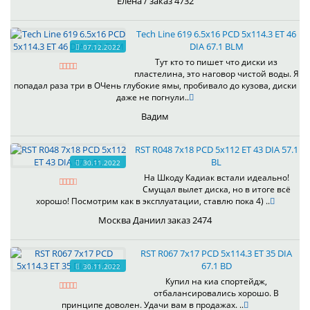
Елена / заказ 4732
Tech Line 619 6.5x16 PCD 5x114.3 ET 46
DIA 67.1 BLM
07.12.2022
Тут кто то пишет что диски из
пластелина, это наговор чистой воды. Я
попадал раза три в ОЧень глубокие ямы, пробивало до кузова, диски
даже не погнули..
Вадим
RST R048 7x18 PCD 5x112 ET 43 DIA 57.1
BL
30.11.2022
На Шкоду Кадиак встали идеально!
Смущал вылет диска, но в итоге всё
хорошо! Посмотрим как в эксплуатации, ставлю пока 4) ..
Москва Даниил заказ 2474
RST R067 7x17 PCD 5x114.3 ET 35 DIA
67.1 BD
30.11.2022
Купил на киа спортейдж,
отбалансировались хорошо. В
принципе доволен. Удачи вам в продажах. ..