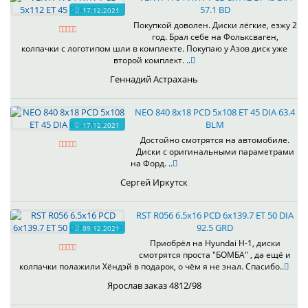
57.1 BD
17.12.2021
Покупкой доволен. Диски лёгкие, езжу 2
год. Брал себе на Фольксваген,
колпачки с логотипом шли в комплекте. Покупаю у Азов диск уже
второй комплект. ..
Геннадий Астрахань
NEO 840 8x18 PCD 5x108 ET 45 DIA 63.4
BLM
17.12.2021
Достойно смотрятся на автомобиле.
Диски с оригинальными параметрами
на Форд. ..
Сергей Иркутск
RST R056 6.5x16 PCD 6x139.7 ET 50 DIA
92.5 GRD
09.12.2021
Приобрёл на Hyundai H-1, диски
смотрятся проста "БОМБА" , да ещё и
колпачки полажили Хёндэй в подарок, о чём я не знал. Спасибо..
Ярослав заказ 4812/98