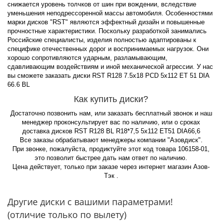
снижается уровень толчков от шин при вождении, вследствие
уменьшения неподрессоренной массы автомобиля. Особенностями
марки дисков "RST" являются эффектный дизайн и повышенные
прочностные характеристики. Поскольку разработкой занимались
Российские специалисты, изделия полностью адаптированы к
специфике отечественных дорог и воспринимаемых нагрузок. Они
хорошо сопротивляются ударным, разламывающим,
сдавливающим воздействиям и иной механической агрессии. У нас
вы сможете заказать диски RST R128 7.5x18 PCD 5x112 ET 51 DIA
66.6 BL
Как купить диски?
Достаточно позвонить нам, или заказать бесплатный звонок и наш
менеджер проконсультирует вас по наличию, или о сроках
доставка дисков RST R128 BL R18*7,5 5x112 ET51 DIA66,6
Все заказы обрабатывают менеджеры компании "Азовдиск".
При звонке, пожалуйста, продиктуйте этот код товара 106158-01,
это позволит быстрее дать нам ответ по наличию.
Цена действует, только при заказе через интернет магазин Азов-
Тэк .
Другие диски с вашими параметрами!
(отличие только по вылету)