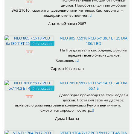
Положительные эмоции от покупки
дисков. Приобретал для автомобиля
ВАЗ 21010 , смотрятся довольно таки не плохо. Как говорится -
поддержи отечественног..
Анатолий заказ 2087
NEO 805 7.5x18 PCD 6x139.7 ET 25 DIA
106.1 BD
17.12.2021
На Прадо встали как родные, фото не
передаёт всего блеска дисков.
Красивые. ..
Сармат Казахстан
NEO 781 6.5x17 PCD 5x114.3 ET 40 DIA
66.1 S
17.12.2021
Долго ждал производства этой модели
дисков. Поставил себе на Дастера,
также было укомплектованы колпачками Рено и вентилями.
Смотрятся хорошо, посмотр..
Дима Шахты
VENTI 1704 7x17 PCD 5x112 ET 45 DIA