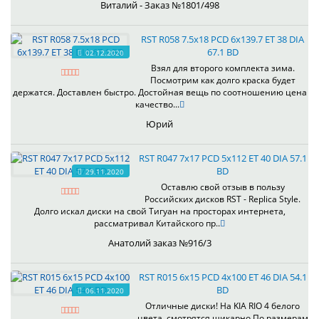
Виталий - Заказ №1801/498
RST R058 7.5x18 PCD 6x139.7 ET 38 DIA
67.1 BD
02.12.2020
Взял для второго комплекта зима.
Посмотрим как долго краска будет
держатся. Доставлен быстро. Достойная вещь по соотношению цена
качество...
Юрий
RST R047 7x17 PCD 5x112 ET 40 DIA 57.1
BD
29.11.2020
Оставлю свой отзыв в пользу
Российских дисков RST - Replica Style.
Долго искал диски на свой Тигуан на просторах интернета,
рассматривал Китайского пр..
Анатолий заказ №916/3
RST R015 6x15 PCD 4x100 ET 46 DIA 54.1
BD
06.11.2020
Отличные диски! На KIA RIO 4 белого
цвета, смотрятся шикарно.По размерам