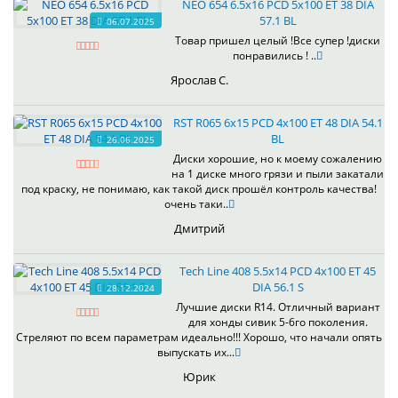
NEO 654 6.5x16 PCD 5x100 ET 38 DIA
57.1 BL
06.07.2025
Товар пришел целый !Все супер !диски
понравились ! ..
Ярослав С.
RST R065 6x15 PCD 4x100 ET 48 DIA 54.1
BL
26.06.2025
Диски хорошие, но к моему сожалению
на 1 диске много грязи и пыли закатали
под краску, не понимаю, как такой диск прошёл контроль качества!
очень таки..
Дмитрий
Tech Line 408 5.5x14 PCD 4x100 ET 45
DIA 56.1 S
28.12.2024
Лучшие диски R14. Отличный вариант
для хонды сивик 5-6го поколения.
Стреляют по всем параметрам идеально!!! Хорошо, что начали опять
выпускать их...
Юрик