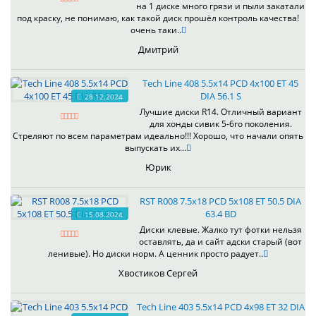
на 1 диске много грязи и пыли закатали
под краску, не понимаю, как такой диск прошёл контроль качества!
очень таки..
Дмитрий
Tech Line 408 5.5x14 PCD 4x100 ET 45
DIA 56.1 S
28.12.2024
Лучшие диски R14. Отличный вариант
для хонды сивик 5-6го поколения.
Стреляют по всем параметрам идеально!!! Хорошо, что начали опять
выпускать их...
Юрик
RST R008 7.5x18 PCD 5x108 ET 50.5 DIA
63.4 BD
15.08.2024
Диски клевые. Жалко тут фотки нельзя
оставлять, да и сайт адски старый (вот
ленивые). Но диски норм. А ценник просто радует..
Хвостиков Сергей
Tech Line 403 5.5x14 PCD 4x98 ET 32 DIA