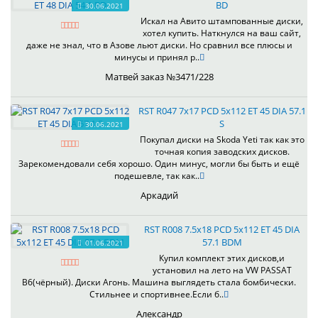
BD
30.06.2021
Искал на Авито штампованные диски,
хотел купить. Наткнулся на ваш сайт,
даже не знал, что в Азове льют диски. Но сравнил все плюсы и
минусы и принял р..
Матвей заказ №3471/228
RST R047 7x17 PCD 5x112 ET 45 DIA 57.1
S
30.06.2021
Покупал диски на Skoda Yeti так как это
точная копия заводских дисков.
Зарекомендовали себя хорошо. Один минус, могли бы быть и ещё
подешевле, так как..
Аркадий
RST R008 7.5x18 PCD 5x112 ET 45 DIA
57.1 BDM
01.06.2021
Купил комплект этих дисков,и
установил на лето на VW PASSAT
B6(чёрный). Диски Агонь. Машина выглядеть стала бомбически.
Стильнее и спортивнее.Если б..
Александр