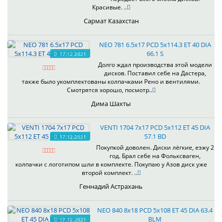
Красивые. ..
Сармат Казахстан
NEO 781 6.5x17 PCD 5x114.3 ET 40 DIA
66.1 S
17.12.2021
Долго ждал производства этой модели
дисков. Поставил себе на Дастера,
также было укомплектованы колпачками Рено и вентилями.
Смотрятся хорошо, посмотр..
Дима Шахты
VENTI 1704 7x17 PCD 5x112 ET 45 DIA
57.1 BD
17.12.2021
Покупкой доволен. Диски лёгкие, езжу 2
год. Брал себе на Фольксваген,
колпачки с логотипом шли в комплекте. Покупаю у Азов диск уже
второй комплект. ..
Геннадий Астрахань
NEO 840 8x18 PCD 5x108 ET 45 DIA 63.4
BLM
17.12.2021