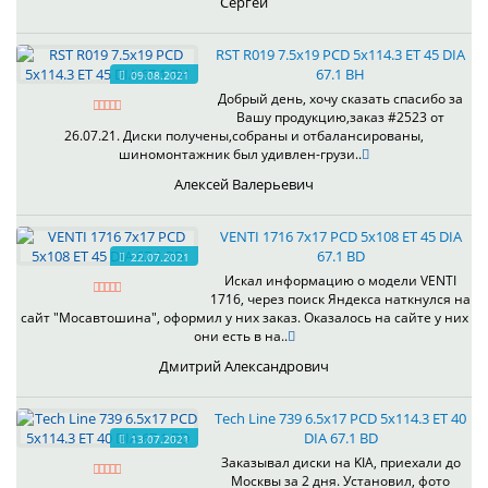
Сергей
RST R019 7.5x19 PCD 5x114.3 ET 45 DIA
67.1 BH
09.08.2021
Добрый день, хочу сказать спасибо за
Вашу продукцию,заказ #2523 от
26.07.21. Диски получены,собраны и отбалансированы,
шиномонтажник был удивлен-грузи..
Алексей Валерьевич
VENTI 1716 7x17 PCD 5x108 ET 45 DIA
67.1 BD
22.07.2021
Искал информацию о модели VENTI
1716, через поиск Яндекса наткнулся на
сайт "Мосавтошина", оформил у них заказ. Оказалось на сайте у них
они есть в на..
Дмитрий Александрович
Tech Line 739 6.5x17 PCD 5x114.3 ET 40
DIA 67.1 BD
13.07.2021
Заказывал диски на KIA, приехали до
Москвы за 2 дня. Установил, фото