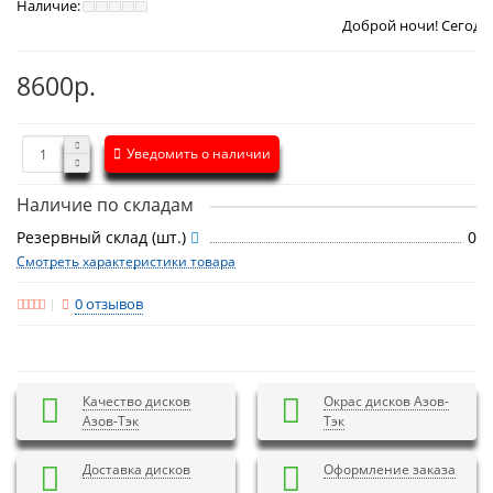
Наличие:
Доброй ночи! Сегодня
Воскресень
8600р.
Уведомить о наличии
Наличие по складам
Резервный склад (шт.)
0
Смотреть характеристики товара
0 отзывов
Качество дисков
Окрас дисков Азов-
Азов-Тэк
Тэк
Доставка дисков
Оформление заказа