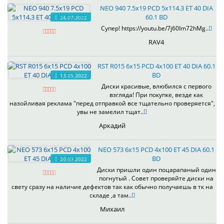
NEO 940 7.5x19 PCD 5x114.3 ET 40 DIA
60.1 BD
24.07.2022
Супер! https://youtu.be/7j60Im72hMg..
RAV4
RST R015 6x15 PCD 4x100 ET 40 DIA 60.1
BD
13.05.2022
Диски красивые, влюбился с первого
взгляда! При покупке, везде как
назойливая реклама "перед отправкой все тщательно проверяется",
увы не замелил тщат..
Аркадий
NEO 573 6x15 PCD 4x100 ET 45 DIA 60.1
BD
20.03.2022
Диски пришли один поцарапаный один
погнутый . Совет проверяйте диски на
свету сразу на наличие дефектов так как обычно получаешь в тк на
складе ,а там..
Михаил