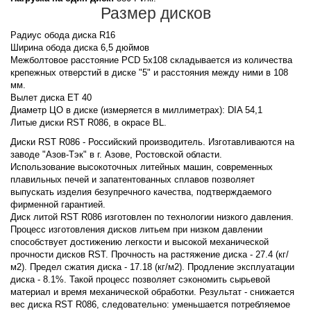
Размер дисков
Радиус обода диска R16
Ширина обода диска 6,5 дюймов
Межболтовое расстояние PCD 5x108 складывается из количества
крепежных отверстий в диске "5" и расстояния между ними в 108
мм.
Вылет диска ET 40
Диаметр ЦО в диске (измеряется в миллиметрах): DIA 54,1
Литые диски RST R086, в окрасе BL.
Диски RST R086 - Российский производитель. Изготавливаются на
заводе "Азов-Тэк" в г. Азове, Ростовской области.
Использование высокоточных литейных машин, современных
плавильных печей и запатентованных сплавов позволяет
выпускать изделия безупречного качества, подтверждаемого
фирменной гарантией.
Диск литой RST R086 изготовлен по технологии низкого давления.
Процесс изготовления дисков литьем при низком давлении
способствует достижению легкости и высокой механической
прочности дисков RST. Прочность на растяжение диска - 27.4 (кг/
м2). Предел сжатия диска - 17.18 (кг/м2). Продление эксплуатации
диска - 8.1%. Такой процесс позволяет сэкономить сырьевой
материал и время механической обработки. Результат - снижается
вес диска RST R086, следовательно: уменьшается потребляемое