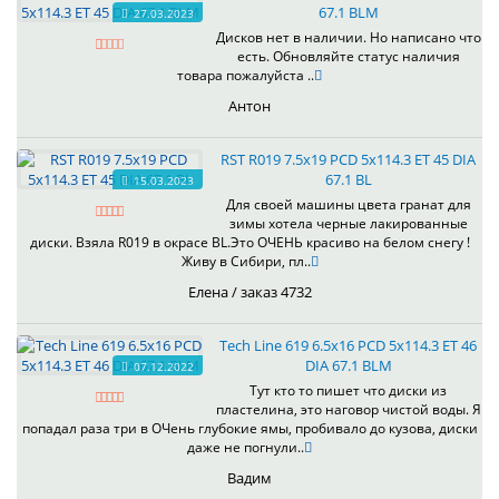
67.1 BLM
27.03.2023
Дисков нет в наличии. Но написано что
есть. Обновляйте статус наличия
товара пожалуйста ..
Антон
RST R019 7.5x19 PCD 5x114.3 ET 45 DIA
67.1 BL
15.03.2023
Для своей машины цвета гранат для
зимы хотела черные лакированные
диски. Взяла R019 в окрасе BL.Это ОЧЕНЬ красиво на белом снегу !
Живу в Сибири, пл..
Елена / заказ 4732
Tech Line 619 6.5x16 PCD 5x114.3 ET 46
DIA 67.1 BLM
07.12.2022
Тут кто то пишет что диски из
пластелина, это наговор чистой воды. Я
попадал раза три в ОЧень глубокие ямы, пробивало до кузова, диски
даже не погнули..
Вадим