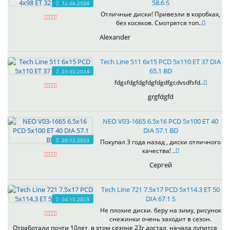
58.6 S
12.04.2024
Отличные диски! Привезли в коробках,
без косяков. Смотрятся топ..
Alexander
Tech Line 511 6x15 PCD 5x110 ET 37 DIA
65.1 BD
03.02.2024
fdgsfdgfdgfdgfdgdfgcdvsdfsfd..
grgfdgfd
NEO V03-1665 6.5x16 PCD 5x100 ET 40
DIA 57.1 BD
20.12.2023
Покупал 3 года назад , диски отличного
качества! ..
Сергей
Tech Line 721 7.5x17 PCD 5x114.3 ET 50
DIA 67.1 S
04.10.2023
Не плохие диски. беру на зиму, рисунок
снежинки очень заходит в сезон.
Отработали почти 10лет, в этом сезоне 23г достал, начала лупится