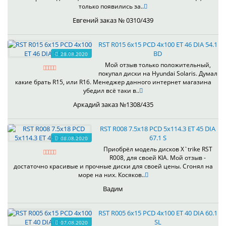
только появились за..
Евгений заказ № 0310/439
RST R015 6x15 PCD 4x100 ET 46 DIA 54.1
BD
28.08.2020
Мой отзыв только положительный,
покупал диски на Hyundai Solaris. Думал
какие брать R15, или R16. Менеджер данного интернет магазина
убедил всё таки в..
Аркадий заказ №1308/435
RST R008 7.5x18 PCD 5x114.3 ET 45 DIA
67.1 S
08.08.2020
Приобрёл модель дисков X`trike RST
R008, для своей KIA. Мой отзыв -
достаточно красивые и прочные диски для своей цены. Сгонял на
море на них. Косяков..
Вадим
RST R005 6x15 PCD 4x100 ET 40 DIA 60.1
SL
07.08.2020