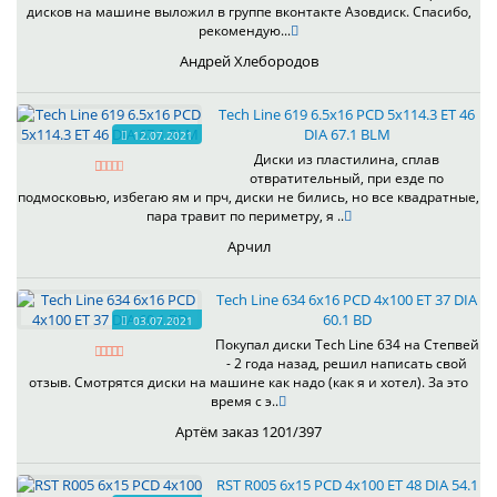
дисков на машине выложил в группе вконтакте Азовдиск. Спасибо,
рекомендую...
Андрей Хлебородов
Tech Line 619 6.5x16 PCD 5x114.3 ET 46
DIA 67.1 BLM
12.07.2021
Диски из пластилина, сплав
отвратительный, при езде по
подмосковью, избегаю ям и прч, диски не бились, но все квадратные,
пара травит по периметру, я ..
Арчил
Tech Line 634 6x16 PCD 4x100 ET 37 DIA
60.1 BD
03.07.2021
Покупал диски Tech Line 634 на Степвей
- 2 года назад, решил написать свой
отзыв. Смотрятся диски на машине как надо (как я и хотел). За это
время с э..
Артём заказ 1201/397
RST R005 6x15 PCD 4x100 ET 48 DIA 54.1