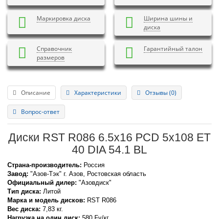
Маркировка диска
Ширина шины и
диска
Справочник
Гарантийный талон
размеров
Описание
Характеристики
Отзывы (0)
Вопрос-ответ
Диски RST R086 6.5x16 PCD 5x108 ET
40 DIA 54.1 BL
Страна-производитель:
Россия
Завод:
"Азов-Тэк" г. Азов, Ростовская область
Официальный дилер:
"Азовдиск"
Тип диска:
Литой
Марка и модель дисков:
RST
R086
Вес диска:
7,83 кг.
Нагрузка на один диск:
580 Fv/кг.