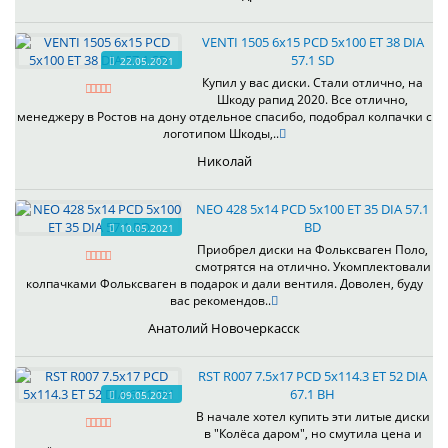
VENTI 1505 6x15 PCD 5x100 ET 38 DIA
57.1 SD
22.05.2021
Купил у вас диски. Стали отлично, на
Шкоду рапид 2020. Все отлично,
менеджеру в Ростов на дону отдельное спасибо, подобрал колпачки с
логотипом Шкоды,..
Николай
NEO 428 5x14 PCD 5x100 ET 35 DIA 57.1
BD
10.05.2021
Приобрел диски на Фольксваген Поло,
смотрятся на отлично. Укомплектовали
колпачками Фольксваген в подарок и дали вентиля. Доволен, буду
вас рекомендов..
Анатолий Новочеркасск
RST R007 7.5x17 PCD 5x114.3 ET 52 DIA
67.1 BH
09.05.2021
В начале хотел купить эти литые диски
в "Колёса даром", но смутила цена и