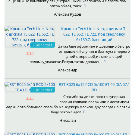
ещё они не комплектуют центральными колпачками с логотипом
автомобиля, такж..
Алексей Рудов
Крышка Tech Line, Neo, к дискам TL
622, TL 652, TL 722, под сверловку
6х139.7, блестящий
08.04.2021
Заказ был оформлен и довольно быстро
отправлен.Получил в Златоусте через 5
дней в хорошей,исключающей
поломку,упаковке.Результатом доволен...
Александр
RST R025 6x15 PCD 5x100 ET 40 DIA 57.1
BD
01.03.2021
Спасибо за диски просто супер.как
просил колпаки положили с логотипом
марки авто.большое спасибо менеджеру Александру всегда на связи
.буду рекомендов..
Николай
RST R025 6x15 PCD 5x100 ET 40 DIA 57.1