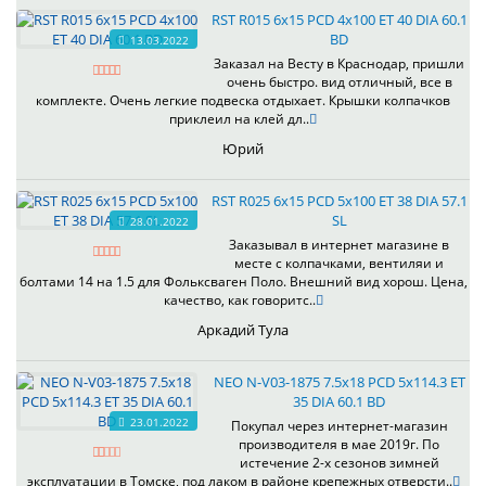
RST R015 6x15 PCD 4x100 ET 40 DIA 60.1
BD
13.03.2022
Заказал на Весту в Краснодар, пришли
очень быстро. вид отличный, все в
комплекте. Очень легкие подвеска отдыхает. Крышки колпачков
приклеил на клей дл..
Юрий
RST R025 6x15 PCD 5x100 ET 38 DIA 57.1
SL
28.01.2022
Заказывал в интернет магазине в
месте с колпачками, вентиляи и
болтами 14 на 1.5 для Фольксваген Поло. Внешний вид хорош. Цена,
качество, как говоритс..
Аркадий Тула
NEO N-V03-1875 7.5x18 PCD 5x114.3 ET
35 DIA 60.1 BD
23.01.2022
Покупал через интернет-магазин
производителя в мае 2019г. По
истечение 2-х сезонов зимней
эксплуатации в Томске, под лаком в районе крепежных отверсти..