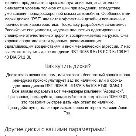
топливо, продлевается срок эксплуатации шин, значительно
снижается уровень толчков от шин при вождении, вследствие
уменьшения неподрессоренной массы автомобиля. Особенностями
марки дисков "RST" являются эффектный дизайн и повышенные
прочностные характеристики. Поскольку разработкой занимались
Российские специалисты, изделия полностью адаптированы к
специфике отечественных дорог и воспринимаемых нагрузок. Они
хорошо сопротивляются ударным, разламывающим,
сдавливающим воздействиям и иной механической агрессии. У нас
вы сможете купить дешевле диски RST R086 6.5x16 PCD 5x108 ET
40 DIA 54.1 BL
Как купить диски?
Достаточно позвонить нам, или заказать бесплатный звонок и наш
менеджер проконсультирует вас по наличию, или о сроках
доставка дисков RST R086 BL R16*6,5 5x108 ET40 DIA54,1
Все заказы обрабатывают менеджеры компании "Азовдиск".
При звонке, пожалуйста, продиктуйте этот код товара 106699-01,
это позволит быстрее дать нам ответ по наличию.
Цена действует, только при заказе через интернет магазин Азов-
Тэк .
Другие диски с вашими параметрами!