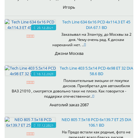
Игорь
Tech Line 634 6x16 PCD 4x114.3 ET 45
DIA 67.1 BD
20.12.2021
Заказывал на Элантру, до Москвы за 2
дня. Чему очень рад. К дискам
нареканий нет. ..
Джони Москва
Tech Line 403 5.5x14 PCD 4x98 ET 32 DIA
58.6 BD
18.12.2021
Положительные эмоции от покупки
дисков. Приобретал для автомобиля
ВАЗ 21010 , смотрятся довольно таки не плохо. Как говорится -
поддержи отечественног..
Анатолий заказ 2087
NEO 805 7.5x18 PCD 6x139.7 ET 25 DIA
106.1 BD
17.12.2021
На Прадо встали как родные, фото не
передаёт всего блеска дисков.