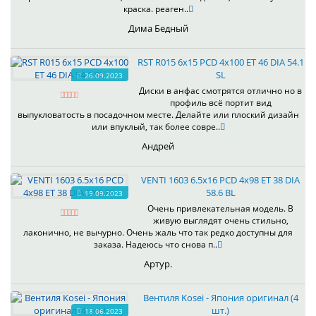
краска. реаген..
Дима Бедный
RST R015 6x15 PCD 4x100 ET 46 DIA 54.1
SL
26.09.2023
Диски в анфас смотрятся отлично но в
профиль всё портит вид
выпукловатость в посадочном месте. Делайте или плоский дизайн
или впуклый, так более совре..
Андрей
VENTI 1603 6.5x16 PCD 4x98 ET 38 DIA
58.6 BL
19.09.2023
Очень привлекательная модель. В
живую выглядят очень стильно,
лаконично, не вычурно. Очень жаль что так редко доступны для
заказа. Надеюсь что снова п..
Артур.
Вентиля Kosei - Япония оригинал (4
шт.)
18.06.2023