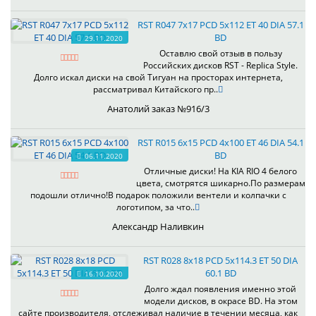
RST R047 7x17 PCD 5x112 ET 40 DIA 57.1
BD
29.11.2020
Оставлю свой отзыв в пользу
Российских дисков RST - Replica Style.
Долго искал диски на свой Тигуан на просторах интернета,
рассматривал Китайского пр..
Анатолий заказ №916/3
RST R015 6x15 PCD 4x100 ET 46 DIA 54.1
BD
06.11.2020
Отличные диски! На KIA RIO 4 белого
цвета, смотрятся шикарно.По размерам
подошли отлично!В подарок положили вентели и колпачки с
логотипом, за что..
Александр Наливкин
RST R028 8x18 PCD 5x114.3 ET 50 DIA
60.1 BD
16.10.2020
Долго ждал появления именно этой
модели дисков, в окрасе BD. На этом
сайте производителя, отслеживал наличие в течении месяца, как