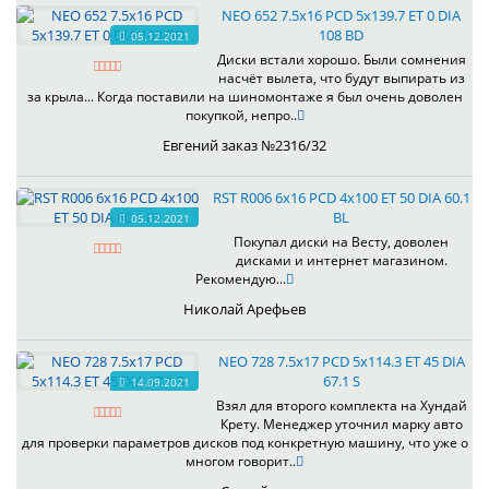
NEO 652 7.5x16 PCD 5x139.7 ET 0 DIA
108 BD
05.12.2021
Диски встали хорошо. Были сомнения
насчёт вылета, что будут выпирать из
за крыла... Когда поставили на шиномонтаже я был очень доволен
покупкой, непро..
Евгений заказ №2316/32
RST R006 6x16 PCD 4x100 ET 50 DIA 60.1
BL
05.12.2021
Покупал диски на Весту, доволен
дисками и интернет магазином.
Рекомендую...
Николай Арефьев
NEO 728 7.5x17 PCD 5x114.3 ET 45 DIA
67.1 S
14.09.2021
Взял для второго комплекта на Хундай
Крету. Менеджер уточнил марку авто
для проверки параметров дисков под конкретную машину, что уже о
многом говорит..