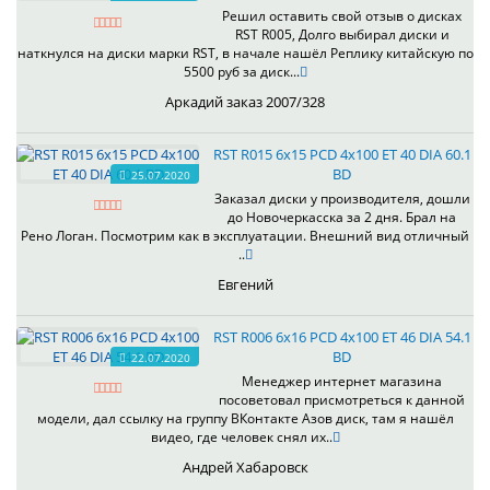
Решил оставить свой отзыв о дисках
RST R005, Долго выбирал диски и
наткнулся на диски марки RST, в начале нашёл Реплику китайскую по
5500 руб за диск...
Аркадий заказ 2007/328
RST R015 6x15 PCD 4x100 ET 40 DIA 60.1
BD
25.07.2020
Заказал диски у производителя, дошли
до Новочеркасска за 2 дня. Брал на
Рено Логан. Посмотрим как в эксплуатации. Внешний вид отличный
..
Евгений
RST R006 6x16 PCD 4x100 ET 46 DIA 54.1
BD
22.07.2020
Менеджер интернет магазина
посоветовал присмотреться к данной
модели, дал ссылку на группу ВКонтакте Азов диск, там я нашёл
видео, где человек снял их..
Андрей Хабаровск