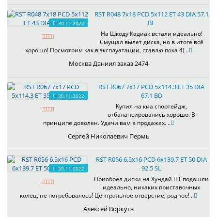
RST R048 7x18 PCD 5x112 ET 43 DIA 57.1
BL
30.11.2022
На Шкоду Кадиак встали идеально!
Смущал вылет диска, но в итоге всё
хорошо! Посмотрим как в эксплуатации, ставлю пока 4) ..
Москва Даниил заказ 2474
RST R067 7x17 PCD 5x114.3 ET 35 DIA
67.1 BD
30.11.2022
Купил на киа спортейдж,
отбалансировались хорошо. В
принципе доволен. Удачи вам в продажах. ..
Сергей Николаевич Пермь
RST R056 6.5x16 PCD 6x139.7 ET 50 DIA
92.5 SL
30.11.2022
Приобрёл диски на Хундай H1 подошли
идеально, никаких приставочных
колец, не потребовалось! Центральное отверстие, родное! ..
Алексей Воркута