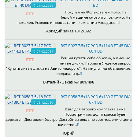
BD
04.02.2021
Покупал на Фольксваген Поло. На
белой машине смотрятся отлично. Не
пожалел. Успехов и процветания компании Азовдиск...
Аркадий заказ 1812/392
RST R027 7.5x17 PCD 5x114.3 ET 45 DIA
60.1 BD
04.02.2021
Решил купить себе обновку, а именно
литые диски. Набрал в Яндексе запрос:
"Купить литые диски на Авито недорого". Наткнулся на объявление,
продавали д..
Виталий - Заказ №1801/498
RST R058 7.5x18 PCD 6x139.7 ET 38 DIA
67.1 BD
02.12.2020
Взял для второго комплекта зима.
Посмотрим как долго краска будет
держатся. Доставлен быстро. Достойная вещь по соотношению цена
качество...
Юрий