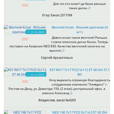
Для тех кто знает! да были раньше
такие диски..
Егор Заказ 2317/68
Вентиля Kosei - Япония оригинал (4
шт.)
20.05.2023
Давно искал такие вентиля! Раньше
стояли японские диски Косеи. Теперь
поставил на Азовские NEO 830. Качество вентилей конечно на
высоте!..
Сергей Архангельск
RST R017 7x17 PCD 5x112 ET 40 DIA 57.1
BD
02.04.2023
Хочу выразить огромную благодарность
сотрудникам компании "Азовдиск" г.
Ростов-на-Дону, ул. Доватора 159, (2 этаж) центральный офис, а
именно Александ..
Владислав, заказ №4265
NEO 740 7x17 PCD 5x114.3 ET 45 DIA