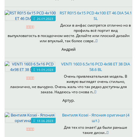
RST R015 6x15 PCD 4x100 ET 46 DIA 54.1
SL
26.09.2023
Диски в анфас смотрятся отлично но в
профиль всё портит вид
выпукловатость в посадочном месте. Делайте или плоский дизайн
или впуклый, так более совре..
Андрей
VENTI 1603 6.5x16 PCD 4x98 ET 38 DIA
58.6 BL
19.09.2023
Очень привлекательная модель. В
живую выглядят очень стильно,
лаконично, не вычурно. Очень жаль что так редко доступны для
заказа. Надеюсь что снова п..
Артур.
Вентиля Kosei - Япония оригинал (4
шт.)
18.06.2023
Для тех кто знает! да были раньше
такие диски..