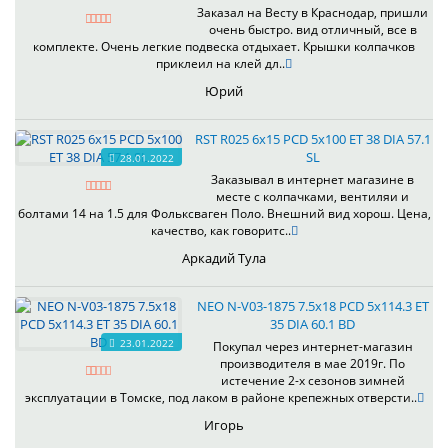
Заказал на Весту в Краснодар, пришли
очень быстро. вид отличный, все в
комплекте. Очень легкие подвеска отдыхает. Крышки колпачков
приклеил на клей дл..
Юрий
RST R025 6x15 PCD 5x100 ET 38 DIA 57.1
SL
28.01.2022
Заказывал в интернет магазине в
месте с колпачками, вентиляи и
болтами 14 на 1.5 для Фольксваген Поло. Внешний вид хорош. Цена,
качество, как говоритс..
Аркадий Тула
NEO N-V03-1875 7.5x18 PCD 5x114.3 ET
35 DIA 60.1 BD
23.01.2022
Покупал через интернет-магазин
производителя в мае 2019г. По
истечение 2-х сезонов зимней
эксплуатации в Томске, под лаком в районе крепежных отверсти..
Игорь