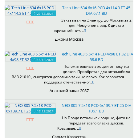
Tech Line 634 6x16 PCD 4x114.3 ET 45
DIA 67.1 BD
20.12.2021
Заказывал на Элантру, до Москвы за 2
дня. Чему очень рад. К дискам
нареканий нет. ..
Джони Москва
Tech Line 403 5.5x14 PCD 4x98 ET 32 DIA
58.6 BD
18.12.2021
Положительные эмоции от покупки
дисков. Приобретал для автомобиля
ВАЗ 21010 , смотрятся довольно таки не плохо. Как говорится -
поддержи отечественног..
Анатолий заказ 2087
NEO 805 7.5x18 PCD 6x139.7 ET 25 DIA
106.1 BD
17.12.2021
На Прадо встали как родные, фото не
передаёт всего блеска дисков.
Красивые. ..
Сармат Казахстан