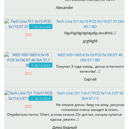
Alexander
Tech Line 511 6x15 PCD 5x110 ET 37 DIA
65.1 BD
03.02.2024
fdgsfdgfdgfdgfdgdfgcdvsdfsfd..
grgfdgfd
NEO V03-1665 6.5x16 PCD 5x100 ET 40
DIA 57.1 BD
20.12.2023
Покупал 3 года назад , диски отличного
качества! ..
Сергей
Tech Line 721 7.5x17 PCD 5x114.3 ET 50
DIA 67.1 S
04.10.2023
Не плохие диски. беру на зиму, рисунок
снежинки очень заходит в сезон.
Отработали почти 10лет, в этом сезоне 23г достал, начала лупится
краска. реаген..
Дима Бедный