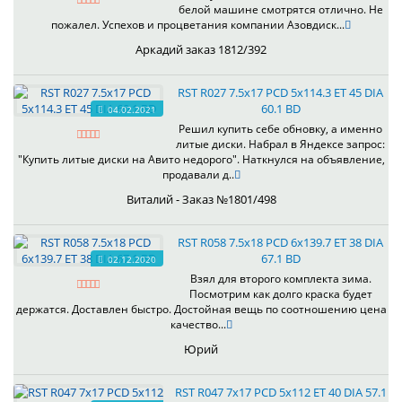
белой машине смотрятся отлично. Не
пожалел. Успехов и процветания компании Азовдиск...
Аркадий заказ 1812/392
RST R027 7.5x17 PCD 5x114.3 ET 45 DIA
60.1 BD
04.02.2021
Решил купить себе обновку, а именно
литые диски. Набрал в Яндексе запрос:
"Купить литые диски на Авито недорого". Наткнулся на объявление,
продавали д..
Виталий - Заказ №1801/498
RST R058 7.5x18 PCD 6x139.7 ET 38 DIA
67.1 BD
02.12.2020
Взял для второго комплекта зима.
Посмотрим как долго краска будет
держатся. Доставлен быстро. Достойная вещь по соотношению цена
качество...
Юрий
RST R047 7x17 PCD 5x112 ET 40 DIA 57.1