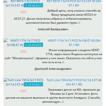
RST R019 7.5x19 PCD 5x114.3 ET 45 DIA
67.1 BH
09.08.2021
Добрый день, хочу сказать спасибо за
Вашу продукцию,заказ #2523 от
26.07.21. Диски получены,собраны и отбалансированы,
шиномонтажник был удивлен-грузи..
Алексей Валерьевич
VENTI 1716 7x17 PCD 5x108 ET 45 DIA
67.1 BD
22.07.2021
Искал информацию о модели VENTI
1716, через поиск Яндекса наткнулся на
сайт "Мосавтошина", оформил у них заказ. Оказалось на сайте у них
они есть в на..
Дмитрий Александрович
Tech Line 739 6.5x17 PCD 5x114.3 ET 40
DIA 67.1 BD
13.07.2021
Заказывал диски на KIA, приехали до
Москвы за 2 дня. Установил, фото
дисков на машине выложил в группе вконтакте Азовдиск. Спасибо,
рекомендую...