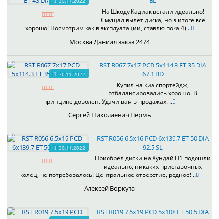
BL
30.11.2022
На Шкоду Кадиак встали идеально!
Смущал вылет диска, но в итоге всё
хорошо! Посмотрим как в эксплуатации, ставлю пока 4) ..
Москва Даниил заказ 2474
RST R067 7x17 PCD 5x114.3 ET 35 DIA
67.1 BD
30.11.2022
Купил на киа спортейдж,
отбалансировались хорошо. В
принципе доволен. Удачи вам в продажах. ..
Сергей Николаевич Пермь
RST R056 6.5x16 PCD 6x139.7 ET 50 DIA
92.5 SL
30.11.2022
Приобрёл диски на Хундай H1 подошли
идеально, никаких приставочных
колец, не потребовалось! Центральное отверстие, родное! ..
Алексей Воркута
RST R019 7.5x19 PCD 5x108 ET 50.5 DIA