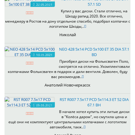
57.1 SD
22.05.2021
Купил у вас диски. Стали отлично, на
Шкоду рапид 2020. Все отлично,
менеджеру в Ростов на дону отдельное спасибо, подобрал колпачки с
логотипом Шкоды,..
Николай
NEO 428 5x14 PCD 5x100 ET 35 DIA 57.1
BD
10.05.2021
Приобрел диски на Фольксваген Поло,
смотрятся на отлично. Укомплектовали
колпачками Фольксваген в подарок и дали вентиля. Доволен, буду
вас рекомендов..
Анатолий Новочеркасск
RST R007 7.5x17 PCD 5x114.3 ET 52 DIA
67.1 BH
09.05.2021
В начале хотел купить эти литые диски
в "Колёса даром", но смутила цена и
ещё они не комплектуют центральными колпачками с логотипом
автомобиля, такж..