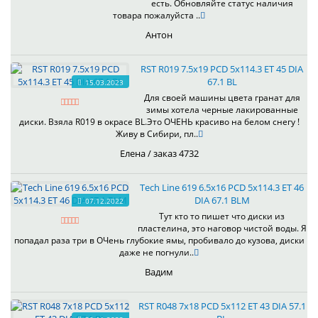
есть. Обновляйте статус наличия
товара пожалуйста ..
Антон
RST R019 7.5x19 PCD 5x114.3 ET 45 DIA
67.1 BL
15.03.2023
Для своей машины цвета гранат для
зимы хотела черные лакированные
диски. Взяла R019 в окрасе BL.Это ОЧЕНЬ красиво на белом снегу !
Живу в Сибири, пл..
Елена / заказ 4732
Tech Line 619 6.5x16 PCD 5x114.3 ET 46
DIA 67.1 BLM
07.12.2022
Тут кто то пишет что диски из
пластелина, это наговор чистой воды. Я
попадал раза три в ОЧень глубокие ямы, пробивало до кузова, диски
даже не погнули..
Вадим
RST R048 7x18 PCD 5x112 ET 43 DIA 57.1