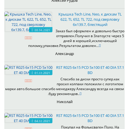
Алексей Рудов
Крышка Tech Line, Neo, к дискам TL
622, TL 652, TL 722, под сверловку
6х139.7, блестящий
08.04.2021
Заказ был оформлен и довольно быстро
отправлен.Получил в Златоусте через 5
дней в хорошей,исключающей
поломку,упаковке.Результатом доволен...
Александр
RST R025 6x15 PCD 5x100 ET 40 DIA 57.1
BD
01.03.2021
Спасибо за диски просто супер.как
просил колпаки положили с логотипом
марки авто.большое спасибо менеджеру Александру всегда на связи
.буду рекомендов..
Николай
RST R025 6x15 PCD 5x100 ET 40 DIA 57.1
BD
04.02.2021
Покупал на Фольксваген Поло. На