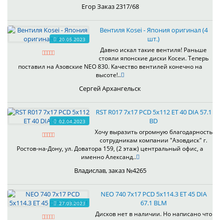
Егор Заказ 2317/68
Вентиля Kosei - Япония оригинал (4
шт.)
20.05.2023
Давно искал такие вентиля! Раньше
стояли японские диски Косеи. Теперь
поставил на Азовские NEO 830. Качество вентилей конечно на
высоте!..
Сергей Архангельск
RST R017 7x17 PCD 5x112 ET 40 DIA 57.1
BD
02.04.2023
Хочу выразить огромную благодарность
сотрудникам компании "Азовдиск" г.
Ростов-на-Дону, ул. Доватора 159, (2 этаж) центральный офис, а
именно Александ..
Владислав, заказ №4265
NEO 740 7x17 PCD 5x114.3 ET 45 DIA
67.1 BLM
27.03.2023
Дисков нет в наличии. Но написано что