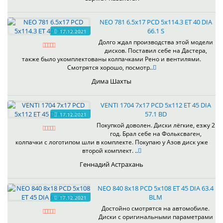
NEO 781 6.5x17 PCD 5x114.3 ET 40 DIA
66.1 S
17.12.2021
Долго ждал производства этой модели
дисков. Поставил себе на Дастера,
также было укомплектованы колпачками Рено и вентилями.
Смотрятся хорошо, посмотр..
Дима Шахты
VENTI 1704 7x17 PCD 5x112 ET 45 DIA
57.1 BD
17.12.2021
Покупкой доволен. Диски лёгкие, езжу 2
год. Брал себе на Фольксваген,
колпачки с логотипом шли в комплекте. Покупаю у Азов диск уже
второй комплект. ..
Геннадий Астрахань
NEO 840 8x18 PCD 5x108 ET 45 DIA 63.4
BLM
17.12.2021
Достойно смотрятся на автомобиле.
Диски с оригинальными параметрами