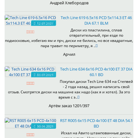
Андрей Хлебородов
Tech Line 619 6.5x16 PCD 5x114.3 ET 46
DIA 67.1 BLM
12.07.2021
Диски из пластилина, сплав
отвратительный, при езде по
подмосковью, избегаю ям и прч, диски не бились, но все квадратные,
пара травит по периметру, я ..
Арчил
Tech Line 634 6x16 PCD 4x100 ET 37 DIA
60.1 BD
03.07.2021
Покупал диски Tech Line 634 на Степвей
- 2 года назад, решил написать свой
отзыв. Смотрятся диски на машине как надо (как я и хотел). За это
время с э..
Артём заказ 1201/397
RST R005 6x15 PCD 4x100 ET 48 DIA 54.1
BD
30.06.2021
Искал на Авито штампованные диски,