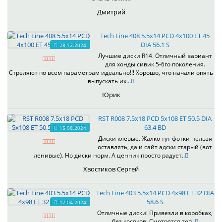
Дмитрий
Tech Line 408 5.5x14 PCD 4x100 ET 45
DIA 56.1 S
28.12.2024
Лучшие диски R14. Отличный вариант
для хонды сивик 5-6го поколения.
Стреляют по всем параметрам идеально!!! Хорошо, что начали опять
выпускать их...
Юрик
RST R008 7.5x18 PCD 5x108 ET 50.5 DIA
63.4 BD
15.08.2024
Диски клевые. Жалко тут фотки нельзя
оставлять, да и сайт адски старый (вот
ленивые). Но диски норм. А ценник просто радует..
Хвостиков Сергей
Tech Line 403 5.5x14 PCD 4x98 ET 32 DIA
58.6 S
12.04.2024
Отличные диски! Привезли в коробках,
без косяков. Смотрятся топ..