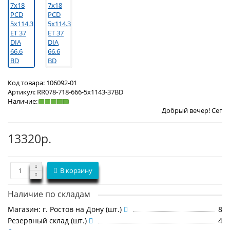
Код товара:
106092-01
Артикул:
RR078-718-666-5x1143-37BD
Наличие:
Добрый вечер! Сегодня
Пятница 
13320р.
В корзину
Наличие по складам
Магазин: г. Ростов на Дону (шт.)
8
Резервный склад (шт.)
4