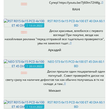
Супер! https://youtu.be/7j60Im72hMg..
RAV4
RST R015 6x15 PCD 4x100 ET 40 DIA 60.1
BD
13.05.2022
Диски красивые, влюбился с первого
взгляда! При покупке, везде как
назойливая реклама "перед отправкой все тщательно проверяется",
увы не замелил тщат..
Аркадий
NEO 573 6x15 PCD 4x100 ET 45 DIA 60.1
BD
20.03.2022
Диски пришли один поцарапаный один
погнутый . Совет проверяйте диски на
свету сразу на наличие дефектов так как обычно получаешь в тк на
складе ,а там..
Михаил
RST R015 6x15 PCD 4x100 ET 40 DIA 60.1
BD
13.03.2022