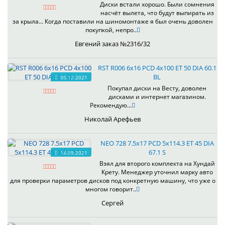
Диски встали хорошо. Были сомнения
насчёт вылета, что будут выпирать из
за крыла... Когда поставили на шиномонтаже я был очень доволен
покупкой, непро..
Евгений заказ №2316/32
RST R006 6x16 PCD 4x100 ET 50 DIA 60.1
BL
05.12.2021
Покупал диски на Весту, доволен
дисками и интернет магазином.
Рекомендую...
Николай Арефьев
NEO 728 7.5x17 PCD 5x114.3 ET 45 DIA
67.1 S
14.09.2021
Взял для второго комплекта на Хундай
Крету. Менеджер уточнил марку авто
для проверки параметров дисков под конкретную машину, что уже о
многом говорит..
Сергей