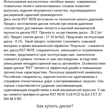
Использование высокоточных литейных машин, современных
плавильных печей и запатентованных сплавов позволяет
выпускать изделия безупречного качества, подтверждаемого
расширенной гарантией производителя.
Диск литой RST R078 изготовлен по технологии низкого давления.
Процесс изготовления дисков литьем при низком давлении
способствует достижению легкости и высокой механической
прочности дисков RST. Прочность на растяжение диска - 26.2 (кг/
м2). Предел сжатия диска - 17.19 (кг/м2). Продление эксплуатации
диска - 8.1%. Такой процесс позволяет сэкономить сырьевой
материал и время механической обработки. Результат - снижается
вес диска RST R078, следовательно: уменьшается потребляемое
топливо, продлевается срок эксплуатации шин, значительно
снижается уровень толчков от шин при вождении, вследствие
уменьшения неподрессоренной массы автомобиля. Особенностями
марки дисков "RST" являются эффектный дизайн и повышенные
прочностные характеристики. Поскольку разработкой занимались
Российские специалисты, изделия полностью адаптированы к
специфике отечественных дорог и воспринимаемых нагрузок. Они
хорошо сопротивляются ударным, разламывающим,
сдавливающим воздействиям и иной механической агрессии. У нас
вы сможете приобрести диски RST R078 7x18 PCD 5x114.3 ET 37
DIA 66.6 BD
Как купить диски?