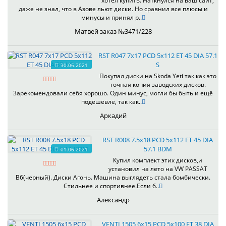
хотел купить. Наткнулся на ваш сайт,
даже не знал, что в Азове льют диски. Но сравнил все плюсы и
минусы и принял р..
Матвей заказ №3471/228
RST R047 7x17 PCD 5x112 ET 45 DIA 57.1
S
30.06.2021
Покупал диски на Skoda Yeti так как это
точная копия заводских дисков.
Зарекомендовали себя хорошо. Один минус, могли бы быть и ещё
подешевле, так как..
Аркадий
RST R008 7.5x18 PCD 5x112 ET 45 DIA
57.1 BDM
01.06.2021
Купил комплект этих дисков,и
установил на лето на VW PASSAT
B6(чёрный). Диски Агонь. Машина выглядеть стала бомбически.
Стильнее и спортивнее.Если б..
Александр
VENTI 1505 6x15 PCD 5x100 ET 38 DIA