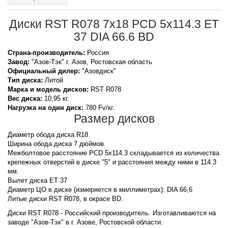
Диски RST R078 7x18 PCD 5x114.3 ET
37 DIA 66.6 BD
Страна-производитель:
Россия
Завод:
"Азов-Тэк" г. Азов, Ростовская область
Официальный дилер:
"Азовдиск"
Тип диска:
Литой
Марка и модель дисков:
RST
R078
Вес диска:
10,95 кг.
Нагрузка на один диск:
780 Fv/кг.
Размер дисков
Диаметр обода диска R18
Ширина обода диска 7 дюймов
Межболтовое расстояние PCD 5x114.3 складывается из количества
крепежных отверстий в диске "5" и расстояния между ними в 114.3
мм.
Вылет диска ET 37
Диаметр ЦО в диске (измеряется в миллиметрах): DIA 66,6
Литые диски RST R078, в окрасе BD.
Диски RST R078 - Российский производитель. Изготавливаются на
заводе "Азов-Тэк" в г. Азове, Ростовской области.