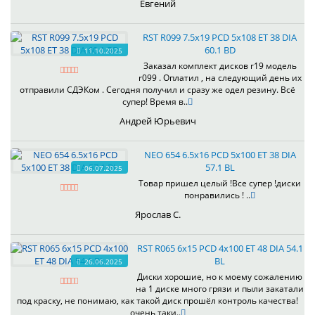
Евгений
RST R099 7.5x19 PCD 5x108 ET 38 DIA
60.1 BD
11.10.2025
Заказал комплект дисков r19 модель
r099 . Оплатил , на следующий день их
отправили СДЭКом . Сегодня получил и сразу же одел резину. Всё
супер! Время в..
Андрей Юрьевич
NEO 654 6.5x16 PCD 5x100 ET 38 DIA
57.1 BL
06.07.2025
Товар пришел целый !Все супер !диски
понравились ! ..
Ярослав С.
RST R065 6x15 PCD 4x100 ET 48 DIA 54.1
BL
26.06.2025
Диски хорошие, но к моему сожалению
на 1 диске много грязи и пыли закатали
под краску, не понимаю, как такой диск прошёл контроль качества!
очень таки..