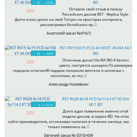
BD
29.11.2020
Оставлю свой отзыв в пользу
Российских дисков RST - Replica Style.
Долго искал диски на свой Тигуан на просторах интернета,
рассматривал Китайского пр..
Анатолий заказ №916/3
RST R015 6x15 PCD 4x100 ET 46 DIA 54.1
BD
06.11.2020
Отличные диски! На KIA RIO 4 белого
цвета, смотрятся шикарно.По размерам
подошли отлично!В подарок положили вентели и колпачки с
логотипом, за что..
Александр Наливкин
RST R028 8x18 PCD 5x114.3 ET 50 DIA
60.1 BD
16.10.2020
Долго ждал появления именно этой
модели дисков, в окрасе BD. На этом
сайте производителя, отслеживал наличие в течении месяца, как
только появились за..
Евгений заказ № 0310/439