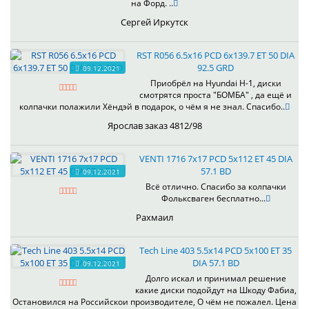
на Форд. ..
Сергей Иркутск
RST R056 6.5x16 PCD 6x139.7 ET 50 DIA
92.5 GRD
09.12.2021
Приобрёл на Hyundai H-1, диски
смотрятся проста "БОМБА" , да ещё и
колпачки полажили Хёндэй в подарок, о чём я не знал. Спасибо..
Ярослав заказ 4812/98
VENTI 1716 7x17 PCD 5x112 ET 45 DIA
57.1 BD
09.12.2021
Всё отлично. Спасибо за колпачки
Фольксваген бесплатно...
Рахмаил
Tech Line 403 5.5x14 PCD 5x100 ET 35
DIA 57.1 BD
09.12.2021
Долго искал и принимал решение
какие диски подойдут на Шкоду Фабиа,
Остановился на Российскои производителе, О чём не пожалел. Цена