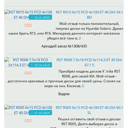
RST R015 6x15 PCD 4x100 ET 46 DIA 54.1
BD
28.08.2020
Мой отзыв только положительный,
покупал диски на Hyundai Solaris. Думал
какие брать R15, или R16. Менеджер данного интернет магазина
убедил всё таки в..
Аркадий заказ №1308/435
RST R008 7.5x18 PCD 5x114.3 ET 45 DIA
67.1 S
08.08.2020
Приобрёл модель дисков X`trike RST
R008, для своей KIA. Мой отзыв -
достаточно красивые и прочные диски для своей цены. Сгонял на
море на них. Косяков..
Вадим
RST R005 6x15 PCD 4x100 ET 40 DIA 60.1
SL
07.08.2020
Решил оставить свой отзыв о дисках
RST R005, Долго выбирал диски и