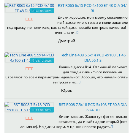
RST R065 6x15 PCD 4x100 ET 48 DIA 54.1
BL
26.06.2025
Диски хорошие, но к моему сожалению
на 1 диске много грязи и пыли закатали
под краску, не понимаю, как такой диск прошёл контроль качества!
очень таки..
Дмитрий
Tech Line 408 5.5x14 PCD 4x100 ET 45
DIA 56.1 S
28.12.2024
Лучшие диски R14. Отличный вариант
для хонды сивик 5-6го поколения.
Стреляют по всем параметрам идеально!!! Хорошо, что начали опять
выпускать их...
Юрик
RST R008 7.5x18 PCD 5x108 ET 50.5 DIA
63.4 BD
15.08.2024
Диски клевые. Жалко тут фотки нельзя
оставлять, да и сайт адски старый (вот
ленивые). Но диски норм. А ценник просто радует..