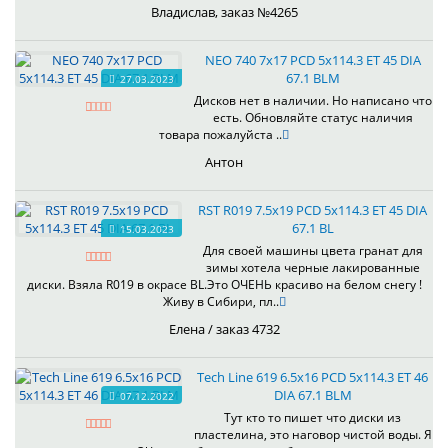
Владислав, заказ №4265
NEO 740 7x17 PCD 5x114.3 ET 45 DIA
67.1 BLM
27.03.2023
Дисков нет в наличии. Но написано что
есть. Обновляйте статус наличия
товара пожалуйста ..
Антон
RST R019 7.5x19 PCD 5x114.3 ET 45 DIA
67.1 BL
15.03.2023
Для своей машины цвета гранат для
зимы хотела черные лакированные
диски. Взяла R019 в окрасе BL.Это ОЧЕНЬ красиво на белом снегу !
Живу в Сибири, пл..
Елена / заказ 4732
Tech Line 619 6.5x16 PCD 5x114.3 ET 46
DIA 67.1 BLM
07.12.2022
Тут кто то пишет что диски из
пластелина, это наговор чистой воды. Я