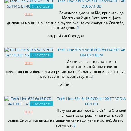
Tech Line 739 6.5x17 PCD 5x114.3 ET 40
DIA 67.1 BD
13.07.2021
Заказывал диски на KIA, приехали до
Москвы за 2 дня. Установил, фото
дисков на машине выложил в группе вконтакте Азовдиск. Спасибо,
рекомендую...
Андрей Хлебородов
Tech Line 619 6.5x16 PCD 5x114.3 ET 46
DIA 67.1 BLM
12.07.2021
Диски из пластилина, сплав
отвратительный, при езде по
подмосковью, избегаю ям и прч, диски не бились, но все квадратные,
пара травит по периметру, я ..
Арчил
Tech Line 634 6x16 PCD 4x100 ET 37 DIA
60.1 BD
03.07.2021
Покупал диски Tech Line 634 на Степвей
- 2 года назад, решил написать свой
отзыв. Смотрятся диски на машине как надо (как я и хотел). За это
время с э..