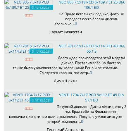
NEO 805 7.5x18 PCD 6x139.7 ET 25 DIA
106.1 BD
17.12.2021
На Прадо встали как родные, фото не
передаёт всего блеска дисков.
Красивые. ..
Сармат Казахстан
NEO 781 6.5x17 PCD 5x114.3 ET 40 DIA
66.1 S
17.12.2021
Долго ждал производства этой модели
дисков. Поставил себе на Дастера,
также было укомплектованы колпачками Рено и вентилями.
Смотрятся хорошо, посмотр..
Дима Шахты
VENTI 1704 7x17 PCD 5x112 ET 45 DIA
57.1 BD
17.12.2021
Покупкой доволен. Диски лёгкие, езжу 2
год. Брал себе на Фольксваген,
колпачки с логотипом шли в комплекте. Покупаю у Азов диск уже
второй комплект. ..
Геннадий Астрахань