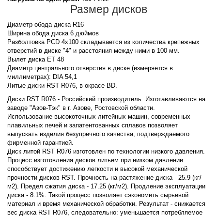
Размер дисков
Диаметр обода диска R16
Ширина обода диска 6 дюймов
Разболтовка PCD 4x100 складывается из количества крепежных
отверстий в диске "4" и расстояния между ними в 100 мм.
Вылет диска ET 48
Диаметр центрального отверстия в диске (измеряется в
миллиметрах): DIA 54,1
Литые диски RST R076, в окрасе BD.
Диски RST R076 - Российский производитель. Изготавливаются на
заводе "Азов-Тэк" в г. Азове, Ростовской области.
Использование высокоточных литейных машин, современных
плавильных печей и запатентованных сплавов позволяет
выпускать изделия безупречного качества, подтверждаемого
фирменной гарантией.
Диск литой RST R076 изготовлен по технологии низкого давления.
Процесс изготовления дисков литьем при низком давлении
способствует достижению легкости и высокой механической
прочности дисков RST. Прочность на растяжение диска - 25.9 (кг/
м2). Предел сжатия диска - 17.25 (кг/м2). Продление эксплуатации
диска - 8.1%. Такой процесс позволяет сэкономить сырьевой
материал и время механической обработки. Результат - снижается
вес диска RST R076, следовательно: уменьшается потребляемое