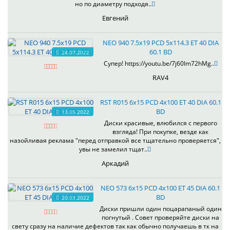
но по диаметру подходя..
Евгений
NEO 940 7.5x19 PCD 5x114.3 ET 40 DIA
60.1 BD
24.07.2022
Супер! https://youtu.be/7j60Im72hMg..
RAV4
RST R015 6x15 PCD 4x100 ET 40 DIA 60.1
BD
13.05.2022
Диски красивые, влюбился с первого
взгляда! При покупке, везде как
назойливая реклама "перед отправкой все тщательно проверяется",
увы не замелил тщат..
Аркадий
NEO 573 6x15 PCD 4x100 ET 45 DIA 60.1
BD
20.03.2022
Диски пришли один поцарапаный один
погнутый . Совет проверяйте диски на
свету сразу на наличие дефектов так как обычно получаешь в тк на