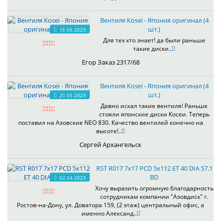
Вентиля Kosei - Япония оригинал (4
шт.)
18.06.2023
Для тех кто знает! да были раньше
такие диски..
Егор Заказ 2317/68
Вентиля Kosei - Япония оригинал (4
шт.)
20.05.2023
Давно искал такие вентиля! Раньше
стояли японские диски Косеи. Теперь
поставил на Азовские NEO 830. Качество вентилей конечно на
высоте!..
Сергей Архангельск
RST R017 7x17 PCD 5x112 ET 40 DIA 57.1
BD
02.04.2023
Хочу выразить огромную благодарность
сотрудникам компании "Азовдиск" г.
Ростов-на-Дону, ул. Доватора 159, (2 этаж) центральный офис, а
именно Александ..