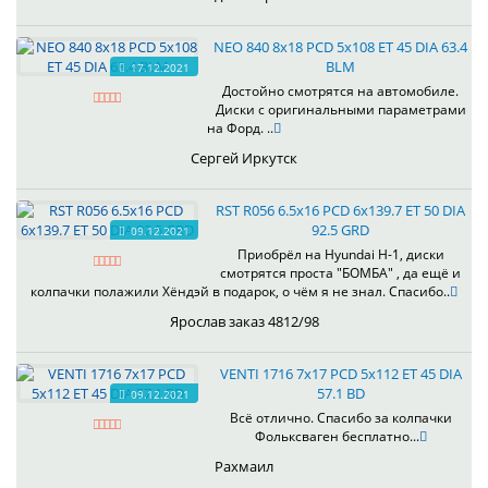
NEO 840 8x18 PCD 5x108 ET 45 DIA 63.4
BLM
17.12.2021
Достойно смотрятся на автомобиле.
Диски с оригинальными параметрами
на Форд. ..
Сергей Иркутск
RST R056 6.5x16 PCD 6x139.7 ET 50 DIA
92.5 GRD
09.12.2021
Приобрёл на Hyundai H-1, диски
смотрятся проста "БОМБА" , да ещё и
колпачки полажили Хёндэй в подарок, о чём я не знал. Спасибо..
Ярослав заказ 4812/98
VENTI 1716 7x17 PCD 5x112 ET 45 DIA
57.1 BD
09.12.2021
Всё отлично. Спасибо за колпачки
Фольксваген бесплатно...
Рахмаил