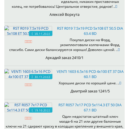
идеально, никаких приставочных
колец, не потребовалось! Центральное отверстие, родное! ..
Алексей Воркута
RST R019 7.5x19 PCD 5x108 ET 50.5 DIA
63.4 BD
30.11.2022
Покупал диски на Форд,
укомплектовали колпачками Форд,
спасибо. Сами диски балансируются хорошо! Доволен ценой. ..
Аркадий заказ 2410/1
VENTI 1603 6.5x16 PCD 4x100 ET 37 DIA
60.1 BD
30.11.2022
Хорошие диски по хорошей цене. ..
Дмитрий заказ 1241/5
RST R057 7x17 PCD 5x114.3 ET 50 DIA
67.1 BD
19.10.2022
Один недостаток-штатный ключ
мазда-6 на 21 или другие балонные
ключи на 21 сдирают краску в колодцах крепления у внешнего края,