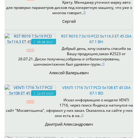
Крету. Менеджер уточнил марку авто
для проверки параметров дисков под конкретную машину, что уже о
многом говорит..
Сергей
RST R019 7.5x19 PCD 5x114.3 ET 45 DIA
67.1 BH
09.08.2021
Добрый день, хочу сказать спасибо за
Вашу продукцию,заказ #2523 от
26.07.21. Диски получены,собраны и отбалансированы,
шиномонтажник был удивлен-грузи..
Алексей Валерьевич
VENTI 1716 7x17 PCD 5x108 ET 45 DIA
67.1 BD
22.07.2021
Искал информацию о модели VENTI
1716, через поиск Яндекса наткнулся на
сайт "Мосавтошина", оформил у них заказ. Оказалось на сайте у них
они есть в на..
Дмитрий Александрович