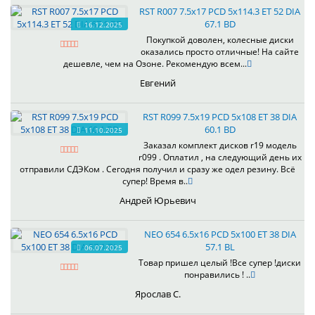
RST R007 7.5x17 PCD 5x114.3 ET 52 DIA
67.1 BD
16.12.2025
Покупкой доволен, колесные диски
оказались просто отличные! На сайте
дешевле, чем на Озоне. Рекомендую всем...
Евгений
RST R099 7.5x19 PCD 5x108 ET 38 DIA
60.1 BD
11.10.2025
Заказал комплект дисков r19 модель
r099 . Оплатил , на следующий день их
отправили СДЭКом . Сегодня получил и сразу же одел резину. Всё
супер! Время в..
Андрей Юрьевич
NEO 654 6.5x16 PCD 5x100 ET 38 DIA
57.1 BL
06.07.2025
Товар пришел целый !Все супер !диски
понравились ! ..
Ярослав С.