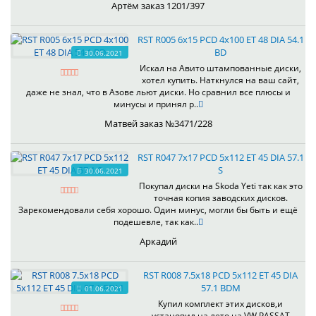
Артём заказ 1201/397
RST R005 6x15 PCD 4x100 ET 48 DIA 54.1
BD
30.06.2021
Искал на Авито штампованные диски,
хотел купить. Наткнулся на ваш сайт,
даже не знал, что в Азове льют диски. Но сравнил все плюсы и
минусы и принял р..
Матвей заказ №3471/228
RST R047 7x17 PCD 5x112 ET 45 DIA 57.1
S
30.06.2021
Покупал диски на Skoda Yeti так как это
точная копия заводских дисков.
Зарекомендовали себя хорошо. Один минус, могли бы быть и ещё
подешевле, так как..
Аркадий
RST R008 7.5x18 PCD 5x112 ET 45 DIA
57.1 BDM
01.06.2021
Купил комплект этих дисков,и
установил на лето на VW PASSAT