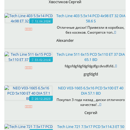
Хвостиков Сергей
Tech Line 403 5.5x14 PCD 4x98 ET 32 DIA
58.6 S
12.04.2024
Отличные диски! Привезли в коробках,
без косяков. Смотрятся топ..
Alexander
Tech Line 511 6x15 PCD 5x110 ET 37 DIA
65.1 BD
03.02.2024
fdgsfdgfdgfdgfdgdfgcdvsdfsfd..
grgfdgfd
NEO V03-1665 6.5x16 PCD 5x100 ET 40
DIA 57.1 BD
20.12.2023
Покупал 3 года назад , диски отличного
качества! ..
Сергей
Tech Line 721 7.5x17 PCD 5x114.3 ET 50