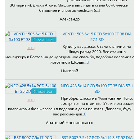
B6(чёрный). Диски Агонь. Машина выглядеть стала бомбически.
Стильнее и спортивнее.Если б..
Александр
VENTI 1505 6x15 PCD 5x100 ET 38 DIA
57.1 SD
22.05.2021
Купил у вас диски. Стали отлично, на
Шкоду рапид 2020. Все отлично,
менеджеру в Ростов на дону отдельное спасибо, подобрал колпачки с
логотипом Шкоды,..
Николай
NEO 428 5x14 PCD 5x100 ET 35 DIA 57.1
BD
10.05.2021
Приобрел диски на Фольксваген Поло,
смотрятся на отлично. Укомплектовали
колпачками Фольксваген в подарок и дали вентиля. Доволен, буду
вас рекомендов..
Анатолий Новочеркасск
RST R007 7.5x17 PCD 5x114.3 ET 52 DIA