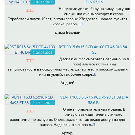
DIA 67.1 S
04.10.2023
Не плохие диски. беру на зиму, рисунок
снежинки очень заходит в сезон.
Отработали почти 10лет, в этом сезоне 23г достал, начала лупится
краска. реаген..
Дима Бедный
RST R015 6x15 PCD 4x100 ET 46 DIA 54.1
SL
26.09.2023
Диски в анфас смотрятся отлично но в
профиль всё портит вид
выпукловатость в посадочном месте. Делайте или плоский дизайн
или впуклый, так более совре..
Андрей
VENTI 1603 6.5x16 PCD 4x98 ET 38 DIA
58.6 BL
19.09.2023
Очень привлекательная модель. В
живую выглядят очень стильно,
лаконично, не вычурно. Очень жаль что так редко доступны для
заказа. Надеюсь что снова п..
Артур.