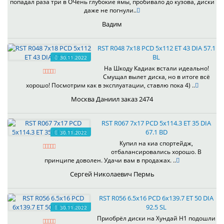
попадал раза три в ОЧень глубокие ямы, пробивало до кузова, диски
даже не погнули..
Вадим
RST R048 7x18 PCD 5x112 ET 43 DIA 57.1
BL
30.11.2022
На Шкоду Кадиак встали идеально!
Смущал вылет диска, но в итоге всё
хорошо! Посмотрим как в эксплуатации, ставлю пока 4) ..
Москва Даниил заказ 2474
RST R067 7x17 PCD 5x114.3 ET 35 DIA
67.1 BD
30.11.2022
Купил на киа спортейдж,
отбалансировались хорошо. В
принципе доволен. Удачи вам в продажах. ..
Сергей Николаевич Пермь
RST R056 6.5x16 PCD 6x139.7 ET 50 DIA
92.5 SL
30.11.2022
Приобрёл диски на Хундай H1 подошли