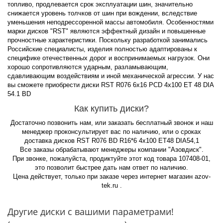
топливо, продлевается срок эксплуатации шин, значительно
снижается уровень толчков от шин при вождении, вследствие
уменьшения неподрессоренной массы автомобиля. Особенностями
марки дисков "RST" являются эффектный дизайн и повышенные
прочностные характеристики. Поскольку разработкой занимались
Российские специалисты, изделия полностью адаптированы к
специфике отечественных дорог и воспринимаемых нагрузок. Они
хорошо сопротивляются ударным, разламывающим,
сдавливающим воздействиям и иной механической агрессии. У нас
вы сможете приобрести диски RST R076 6x16 PCD 4x100 ET 48 DIA
54.1 BD
Как купить диски?
Достаточно позвонить нам, или заказать бесплатный звонок и наш
менеджер проконсультирует вас по наличию, или о сроках
доставка дисков RST R076 BD R16*6 4x100 ET48 DIA54,1
Все заказы обрабатывают менеджеры компании "Азовдиск".
При звонке, пожалуйста, продиктуйте этот код товара 107408-01,
это позволит быстрее дать нам ответ по наличию.
Цена действует, только при заказе через интернет магазин azov-
tek.ru .
Другие диски с вашими параметрами!