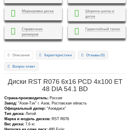
Маркировка диска
Ширина шины и
диска
Справочник
Гарантийный талон
размеров
Описание
Характеристики
Отзывы (0)
Вопрос-ответ
Диски RST R076 6x16 PCD 4x100 ET
48 DIA 54.1 BD
Страна-производитель:
Россия
Завод:
"Азов-Тэк" г. Азов, Ростовская область
Официальный дилер:
"Азовдиск"
Тип диска:
Литой
Марка и модель дисков:
RST
R076
Вес диска:
7,6 кг.
Нагрузка на один диск:
480 Fv/кг.