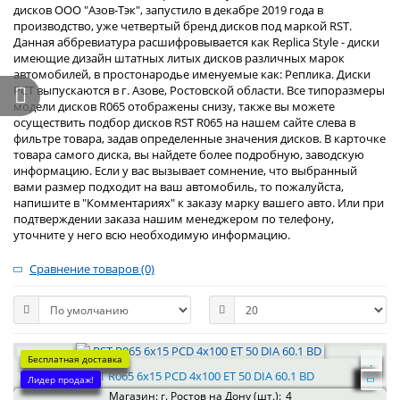
дисков ООО "Азов-Тэк", запустило в декабре 2019 года в
производство, уже четвертый бренд дисков под маркой RST.
Данная аббревиатура расшифровывается как Replica Style - диски
имеющие дизайн штатных литых дисков различных марок
автомобилей, в простонародье именуемые как: Реплика. Диски
РСТ выпускаются в г. Азове, Ростовской области. Все типоразмеры
модели дисков R065 отображены снизу, также вы можете
осуществить подбор дисков RST R065 на нашем сайте слева в
фильтре товара, задав определенные значения дисков. В карточке
товара самого диска, вы найдете более подробную, заводскую
информацию. Если у вас вызывает сомнение, что выбранный
вами размер подходит на ваш автомобиль, то пожалуйста,
напишите в "Комментариях" к заказу марку вашего авто. Или при
подтверждении заказа нашим менеджером по телефону,
уточните у него всю необходимую информацию.
Сравнение товаров (0)
Бесплатная доставка
RST R065 6x15 PCD 4x100 ET 50 DIA 60.1 BD
Лидер продаж!
Магазин: г. Ростов на Дону (шт.):
4