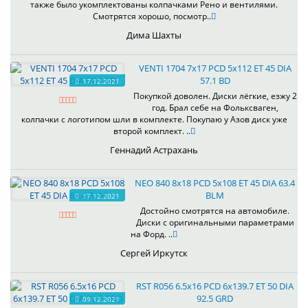
также было укомплектованы колпачками Рено и вентилями.
Смотрятся хорошо, посмотр..
Дима Шахты
VENTI 1704 7x17 PCD 5x112 ET 45 DIA
57.1 BD
17.12.2021
Покупкой доволен. Диски лёгкие, езжу 2
год. Брал себе на Фольксваген,
колпачки с логотипом шли в комплекте. Покупаю у Азов диск уже
второй комплект. ..
Геннадий Астрахань
NEO 840 8x18 PCD 5x108 ET 45 DIA 63.4
BLM
17.12.2021
Достойно смотрятся на автомобиле.
Диски с оригинальными параметрами
на Форд. ..
Сергей Иркутск
RST R056 6.5x16 PCD 6x139.7 ET 50 DIA
92.5 GRD
09.12.2021