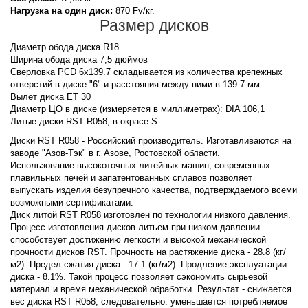
Нагрузка на один диск:
870 Fv/кг.
Размер дисков
Диаметр обода диска R18
Ширина обода диска 7,5 дюймов
Сверловка PCD 6x139.7 складывается из количества крепежных
отверстий в диске "6" и расстояния между ними в 139.7 мм.
Вылет диска ET 30
Диаметр ЦО в диске (измеряется в миллиметрах): DIA 106,1
Литые диски RST R058, в окрасе S.
Диски RST R058 - Российский производитель. Изготавливаются на
заводе "Азов-Тэк" в г. Азове, Ростовской области.
Использование высокоточных литейных машин, современных
плавильных печей и запатентованных сплавов позволяет
выпускать изделия безупречного качества, подтверждаемого всеми
возможными сертификатами.
Диск литой RST R058 изготовлен по технологии низкого давления.
Процесс изготовления дисков литьем при низком давлении
способствует достижению легкости и высокой механической
прочности дисков RST. Прочность на растяжение диска - 28.8 (кг/
м2). Предел сжатия диска - 17.1 (кг/м2). Продление эксплуатации
диска - 8.1%. Такой процесс позволяет сэкономить сырьевой
материал и время механической обработки. Результат - снижается
вес диска RST R058, следовательно: уменьшается потребляемое