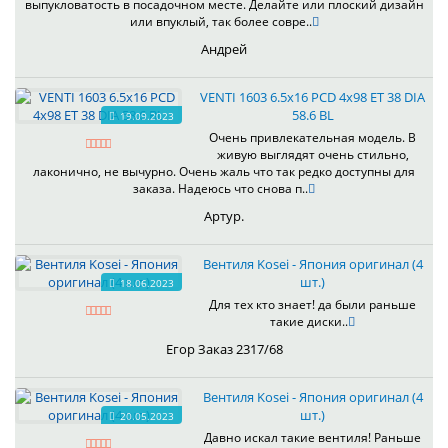
выпукловатость в посадочном месте. Делайте или плоский дизайн
или впуклый, так более совре..
Андрей
VENTI 1603 6.5x16 PCD 4x98 ET 38 DIA
58.6 BL
19.09.2023
Очень привлекательная модель. В
живую выглядят очень стильно,
лаконично, не вычурно. Очень жаль что так редко доступны для
заказа. Надеюсь что снова п..
Артур.
Вентиля Kosei - Япония оригинал (4
шт.)
18.06.2023
Для тех кто знает! да были раньше
такие диски..
Егор Заказ 2317/68
Вентиля Kosei - Япония оригинал (4
шт.)
20.05.2023
Давно искал такие вентиля! Раньше