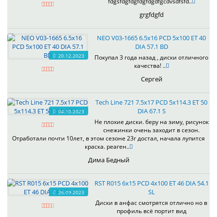
fdgsfdgfdgfdgfdgdfgcdvsdfsfd..
grgfdgfd
NEO V03-1665 6.5x16 PCD 5x100 ET 40
DIA 57.1 BD
20.12.2023
Покупал 3 года назад , диски отличного
качества! ..
Сергей
Tech Line 721 7.5x17 PCD 5x114.3 ET 50
DIA 67.1 S
04.10.2023
Не плохие диски. беру на зиму, рисунок
снежинки очень заходит в сезон.
Отработали почти 10лет, в этом сезоне 23г достал, начала лупится
краска. реаген..
Дима Бедный
RST R015 6x15 PCD 4x100 ET 46 DIA 54.1
SL
26.09.2023
Диски в анфас смотрятся отлично но в
профиль всё портит вид