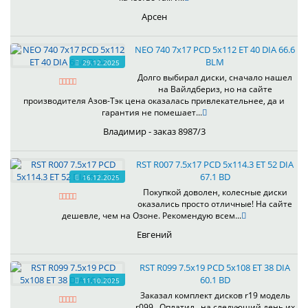
Арсен
NEO 740 7x17 PCD 5x112 ET 40 DIA 66.6
BLM
29.12.2025
Долго выбирал диски, сначало нашел
на Вайлдбериз, но на сайте
производителя Азов-Тэк цена оказалась привлекательнее, да и
гарантия не помешает...
Владимир - заказ 8987/3
RST R007 7.5x17 PCD 5x114.3 ET 52 DIA
67.1 BD
16.12.2025
Покупкой доволен, колесные диски
оказались просто отличные! На сайте
дешевле, чем на Озоне. Рекомендую всем...
Евгений
RST R099 7.5x19 PCD 5x108 ET 38 DIA
60.1 BD
11.10.2025
Заказал комплект дисков r19 модель
r099 . Оплатил , на следующий день их