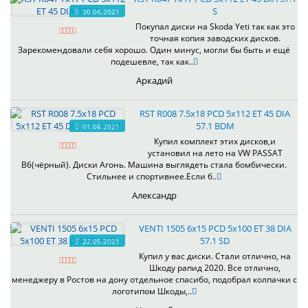
S
30.06.2021
Покупал диски на Skoda Yeti так как это
точная копия заводских дисков.
Зарекомендовали себя хорошо. Один минус, могли бы быть и ещё
подешевле, так как..
Аркадий
RST R008 7.5x18 PCD 5x112 ET 45 DIA
57.1 BDM
01.06.2021
Купил комплект этих дисков,и
установил на лето на VW PASSAT
B6(чёрный). Диски Агонь. Машина выглядеть стала бомбически.
Стильнее и спортивнее.Если б..
Александр
VENTI 1505 6x15 PCD 5x100 ET 38 DIA
57.1 SD
22.05.2021
Купил у вас диски. Стали отлично, на
Шкоду рапид 2020. Все отлично,
менеджеру в Ростов на дону отдельное спасибо, подобрал колпачки с
логотипом Шкоды,..