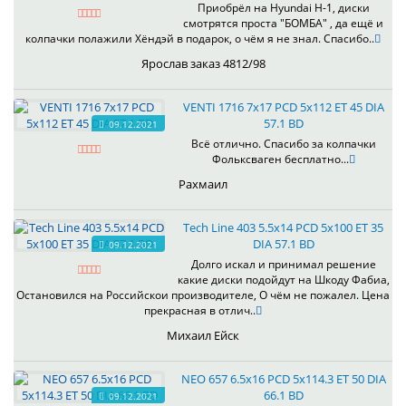
Приобрёл на Hyundai H-1, диски
смотрятся проста "БОМБА" , да ещё и
колпачки полажили Хёндэй в подарок, о чём я не знал. Спасибо..
Ярослав заказ 4812/98
VENTI 1716 7x17 PCD 5x112 ET 45 DIA
57.1 BD
09.12.2021
Всё отлично. Спасибо за колпачки
Фольксваген бесплатно...
Рахмаил
Tech Line 403 5.5x14 PCD 5x100 ET 35
DIA 57.1 BD
09.12.2021
Долго искал и принимал решение
какие диски подойдут на Шкоду Фабиа,
Остановился на Российскои производителе, О чём не пожалел. Цена
прекрасная в отлич..
Михаил Ейск
NEO 657 6.5x16 PCD 5x114.3 ET 50 DIA
66.1 BD
09.12.2021