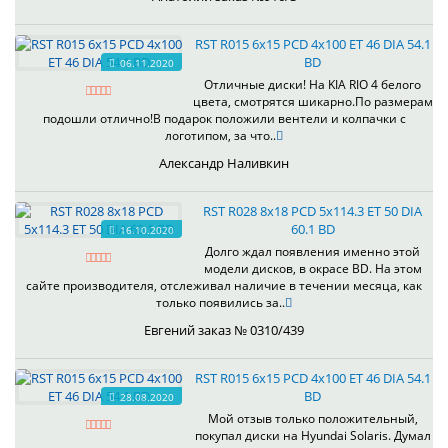
RST R015 6x15 PCD 4x100 ET 46 DIA 54.1
BD
06.11.2020
Отличные диски! На KIA RIO 4 белого
цвета, смотрятся шикарно.По размерам
подошли отлично!В подарок положили вентели и колпачки с
логотипом, за что..
Александр Наливкин
RST R028 8x18 PCD 5x114.3 ET 50 DIA
60.1 BD
16.10.2020
Долго ждал появления именно этой
модели дисков, в окрасе BD. На этом
сайте производителя, отслеживал наличие в течении месяца, как
только появились за..
Евгений заказ № 0310/439
RST R015 6x15 PCD 4x100 ET 46 DIA 54.1
BD
28.08.2020
Мой отзыв только положительный,
покупал диски на Hyundai Solaris. Думал