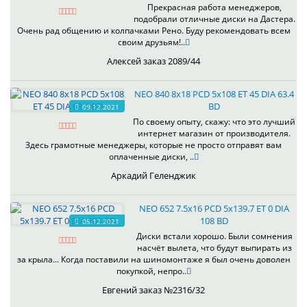
Прекрасная работа менеджеров,
подобрали отличные диски на Дастера.
Очень рад общению и колпачками Рено. Буду рекомендовать всем
своим друзьям!..
Алексей заказ 2089/44
NEO 840 8x18 PCD 5x108 ET 45 DIA 63.4
BD
09.12.2021
По своему опыту, скажу: что это лучший
интернет магазин от производителя.
Здесь грамотные менеджеры, которые не просто отправят вам
оплаченные диски, ..
Аркадий Геленджик
NEO 652 7.5x16 PCD 5x139.7 ET 0 DIA
108 BD
05.12.2021
Диски встали хорошо. Были сомнения
насчёт вылета, что будут выпирать из
за крыла... Когда поставили на шиномонтаже я был очень доволен
покупкой, непро..
Евгений заказ №2316/32