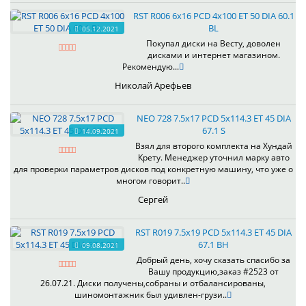
RST R006 6x16 PCD 4x100 ET 50 DIA 60.1
BL
05.12.2021
Покупал диски на Весту, доволен
дисками и интернет магазином.
Рекомендую...
Николай Арефьев
NEO 728 7.5x17 PCD 5x114.3 ET 45 DIA
67.1 S
14.09.2021
Взял для второго комплекта на Хундай
Крету. Менеджер уточнил марку авто
для проверки параметров дисков под конкретную машину, что уже о
многом говорит..
Сергей
RST R019 7.5x19 PCD 5x114.3 ET 45 DIA
67.1 BH
09.08.2021
Добрый день, хочу сказать спасибо за
Вашу продукцию,заказ #2523 от
26.07.21. Диски получены,собраны и отбалансированы,
шиномонтажник был удивлен-грузи..