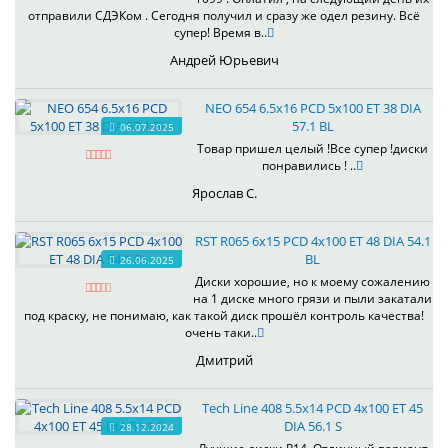
отправили СДЭКом . Сегодня получил и сразу же одел резину. Всё
супер! Время в..
Андрей Юрьевич
NEO 654 6.5x16 PCD 5x100 ET 38 DIA
57.1 BL
06.07.2025
Товар пришел целый !Все супер !диски
понравились ! ..
Ярослав С.
RST R065 6x15 PCD 4x100 ET 48 DIA 54.1
BL
26.06.2025
Диски хорошие, но к моему сожалению
на 1 диске много грязи и пыли закатали
под краску, не понимаю, как такой диск прошёл контроль качества!
очень таки..
Дмитрий
Tech Line 408 5.5x14 PCD 4x100 ET 45
DIA 56.1 S
28.12.2024