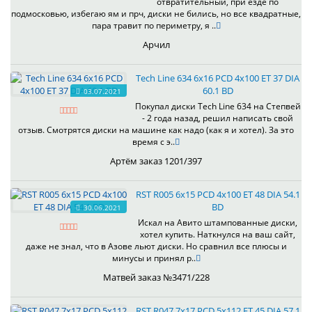
отвратительный, при езде по
подмосковью, избегаю ям и прч, диски не бились, но все квадратные,
пара травит по периметру, я ..
Арчил
Tech Line 634 6x16 PCD 4x100 ET 37 DIA
60.1 BD
03.07.2021
Покупал диски Tech Line 634 на Степвей
- 2 года назад, решил написать свой
отзыв. Смотрятся диски на машине как надо (как я и хотел). За это
время с э..
Артём заказ 1201/397
RST R005 6x15 PCD 4x100 ET 48 DIA 54.1
BD
30.06.2021
Искал на Авито штампованные диски,
хотел купить. Наткнулся на ваш сайт,
даже не знал, что в Азове льют диски. Но сравнил все плюсы и
минусы и принял р..
Матвей заказ №3471/228
RST R047 7x17 PCD 5x112 ET 45 DIA 57.1