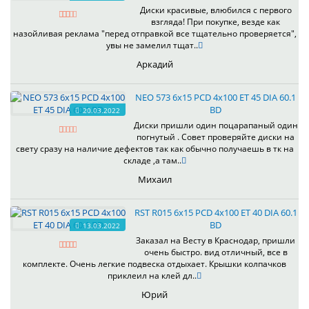
Диски красивые, влюбился с первого
взгляда! При покупке, везде как
назойливая реклама "перед отправкой все тщательно проверяется",
увы не замелил тщат..
Аркадий
NEO 573 6x15 PCD 4x100 ET 45 DIA 60.1
BD
20.03.2022
Диски пришли один поцарапаный один
погнутый . Совет проверяйте диски на
свету сразу на наличие дефектов так как обычно получаешь в тк на
складе ,а там..
Михаил
RST R015 6x15 PCD 4x100 ET 40 DIA 60.1
BD
13.03.2022
Заказал на Весту в Краснодар, пришли
очень быстро. вид отличный, все в
комплекте. Очень легкие подвеска отдыхает. Крышки колпачков
приклеил на клей дл..
Юрий