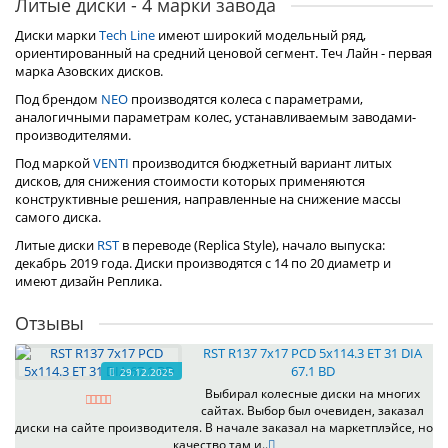
Литые диски - 4 марки завода
Диски марки
Tech Line
имеют широкий модельный ряд,
ориентированный на средний ценовой сегмент. Теч Лайн - первая
марка Азовских дисков.
Под брендом
NEO
производятся колеса с параметрами,
аналогичными параметрам колес, устанавливаемым заводами-
производителями.
Под маркой
VENTI
производится бюджетный вариант литых
дисков, для снижения стоимости которых применяются
конструктивные решения, направленные на снижение массы
самого диска.
Литые диски
RST
в переводе (Replica Style), начало выпуска:
декабрь 2019 года. Диски производятся с 14 по 20 диаметр и
имеют дизайн Реплика.
Отзывы
RST R137 7x17 PCD 5x114.3 ET 31 DIA
67.1 BD
29.12.2025
Выбирал колесные диски на многих
сайтах. Выбор был очевиден, заказал
диски на сайте производителя. В начале заказал на маркетплэйсе, но
качество там и..