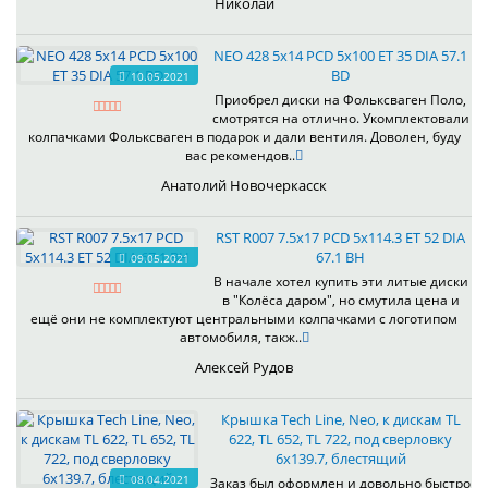
Николай
NEO 428 5x14 PCD 5x100 ET 35 DIA 57.1
BD
10.05.2021
Приобрел диски на Фольксваген Поло,
смотрятся на отлично. Укомплектовали
колпачками Фольксваген в подарок и дали вентиля. Доволен, буду
вас рекомендов..
Анатолий Новочеркасск
RST R007 7.5x17 PCD 5x114.3 ET 52 DIA
67.1 BH
09.05.2021
В начале хотел купить эти литые диски
в "Колёса даром", но смутила цена и
ещё они не комплектуют центральными колпачками с логотипом
автомобиля, такж..
Алексей Рудов
Крышка Tech Line, Neo, к дискам TL
622, TL 652, TL 722, под сверловку
6х139.7, блестящий
08.04.2021
Заказ был оформлен и довольно быстро