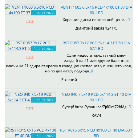
VENTI 1603 6.5x16 PCD 4x100 ET 37 DIA
60.1 BD
30.11.2022
Хорошие диски по хорошей цене. ..
Дмитрий заказ 1241/5
RST R057 7x17 PCD 5x114.3 ET 50 DIA
67.1 BD
19.10.2022
Один недостаток-штатный ключ
мазда-6 на 21 или другие балонные
ключи на 21 сдирают краску в колодцах крепления у внешнего края,
но по диаметру подходя..
Евгений
NEO 940 7.5x19 PCD 5x114.3 ET 40 DIA
60.1 BD
24.07.2022
Супер! https://youtu.be/7j60Im72hMg..
RAV4
RST R015 6x15 PCD 4x100 ET 40 DIA 60.1
BD
13.05.2022