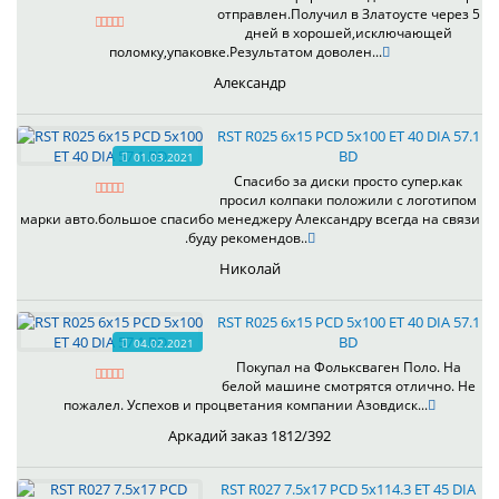
отправлен.Получил в Златоусте через 5
дней в хорошей,исключающей
поломку,упаковке.Результатом доволен...
Александр
RST R025 6x15 PCD 5x100 ET 40 DIA 57.1
BD
01.03.2021
Спасибо за диски просто супер.как
просил колпаки положили с логотипом
марки авто.большое спасибо менеджеру Александру всегда на связи
.буду рекомендов..
Николай
RST R025 6x15 PCD 5x100 ET 40 DIA 57.1
BD
04.02.2021
Покупал на Фольксваген Поло. На
белой машине смотрятся отлично. Не
пожалел. Успехов и процветания компании Азовдиск...
Аркадий заказ 1812/392
RST R027 7.5x17 PCD 5x114.3 ET 45 DIA