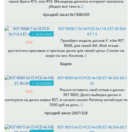
какие брать R15, или R16. Менеджер данного интернет магазина
убедил всё таки в..
Аркадий заказ №1308/435
RST R008 7.5x18 PCD 5x114.3 ET 45 DIA
67.1 S
08.08.2020
Приобрёл модель дисков X`trike RST
R008, для своей KIA. Мой отзыв -
достаточно красивые и прочные диски для своей цены. Сгонял на
море на них. Косяков..
Вадим
RST R005 6x15 PCD 4x100 ET 40 DIA 60.1
SL
07.08.2020
Решил оставить свой отзыв о дисках
RST R005, Долго выбирал диски и
наткнулся на диски марки RST, в начале нашёл Реплику китайскую по
5500 руб за диск...
Аркадий заказ 2007/328
RST R015 6x15 PCD 4x100 ET 40 DIA 60.1