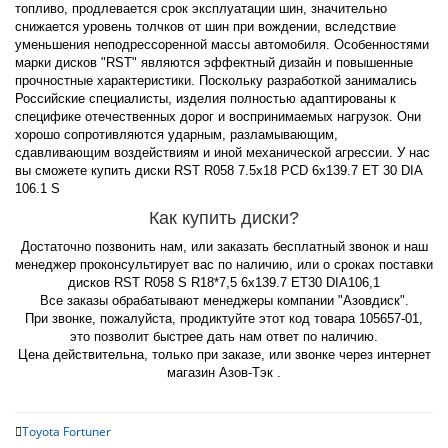
топливо, продлевается срок эксплуатации шин, значительно
снижается уровень толчков от шин при вождении, вследствие
уменьшения неподрессоренной массы автомобиля. Особенностями
марки дисков "RST" являются эффектный дизайн и повышенные
прочностные характеристики. Поскольку разработкой занимались
Российские специалисты, изделия полностью адаптированы к
специфике отечественных дорог и воспринимаемых нагрузок. Они
хорошо сопротивляются ударным, разламывающим,
сдавливающим воздействиям и иной механической агрессии. У нас
вы сможете купить диски RST R058 7.5x18 PCD 6x139.7 ET 30 DIA
106.1 S
Как купить диски?
Достаточно позвонить нам, или заказать бесплатный звонок и наш
менеджер проконсультирует вас по наличию, или о сроках поставки
дисков RST R058 S R18*7,5 6x139.7 ET30 DIA106,1
Все заказы обрабатывают менеджеры компании "Азовдиск".
При звонке, пожалуйста, продиктуйте этот код товара 105657-01,
это позволит быстрее дать нам ответ по наличию.
Цена действительна, только при заказе, или звонке через интернет
магазин Азов-Тэк .
Toyota Fortuner