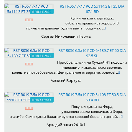
RST R067 7x17 PCD 5x114.3 ET 35 DIA
67.1 BD
30.11.2022
Купил на киа спортейдж,
отбалансировались хорошо. В
принципе доволен. Удачи вам в продажах. ..
Сергей Николаевич Пермь
RST R056 6.5x16 PCD 6x139.7 ET 50 DIA
92.5 SL
30.11.2022
Приобрёл диски на Хундай H1 подошли
идеально, никаких приставочных
колец, не потребовалось! Центральное отверстие, родное! ..
Алексей Воркута
RST R019 7.5x19 PCD 5x108 ET 50.5 DIA
63.4 BD
30.11.2022
Покупал диски на Форд,
укомплектовали колпачками Форд,
спасибо. Сами диски балансируются хорошо! Доволен ценой. ..
Аркадий заказ 2410/1