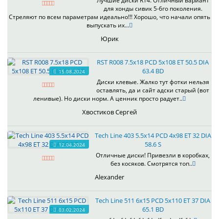
Лучшие диски R14. Отличный вариант
для хонды сивик 5-6го поколения.
Стреляют по всем параметрам идеально!!! Хорошо, что начали опять
выпускать их...
Юрик
RST R008 7.5x18 PCD 5x108 ET 50.5 DIA
63.4 BD
15.08.2024
Диски клевые. Жалко тут фотки нельзя
оставлять, да и сайт адски старый (вот
ленивые). Но диски норм. А ценник просто радует..
Хвостиков Сергей
Tech Line 403 5.5x14 PCD 4x98 ET 32 DIA
58.6 S
12.04.2024
Отличные диски! Привезли в коробках,
без косяков. Смотрятся топ..
Alexander
Tech Line 511 6x15 PCD 5x110 ET 37 DIA
65.1 BD
03.02.2024