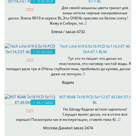
67.1 BL
15.03.2023
Для своей машины цвета гранат для
зимы хотела черные лакированные
диски. Взяла R019 в окрасе BL.Это ОЧЕНЬ красиво на белом снегу !
Живу в Сибири, пл..
Елена / заказ 4732
Tech Line 619 6.5x16 PCD 5x114.3 ET 46
DIA 67.1 BLM
07.12.2022
Тут кто то пишет что диски из
пластелина, это наговор чистой воды. Я
попадал раза три в ОЧень глубокие ямы, пробивало до кузова, диски
даже не погнули..
Вадим
RST R048 7x18 PCD 5x112 ET 43 DIA 57.1
BL
30.11.2022
На Шкоду Кадиак встали идеально!
Смущал вылет диска, но в итоге всё
хорошо! Посмотрим как в эксплуатации, ставлю пока 4) ..
Москва Даниил заказ 2474