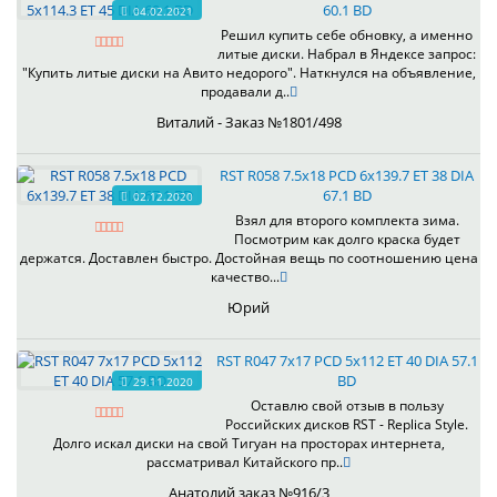
60.1 BD
04.02.2021
Решил купить себе обновку, а именно
литые диски. Набрал в Яндексе запрос:
"Купить литые диски на Авито недорого". Наткнулся на объявление,
продавали д..
Виталий - Заказ №1801/498
RST R058 7.5x18 PCD 6x139.7 ET 38 DIA
67.1 BD
02.12.2020
Взял для второго комплекта зима.
Посмотрим как долго краска будет
держатся. Доставлен быстро. Достойная вещь по соотношению цена
качество...
Юрий
RST R047 7x17 PCD 5x112 ET 40 DIA 57.1
BD
29.11.2020
Оставлю свой отзыв в пользу
Российских дисков RST - Replica Style.
Долго искал диски на свой Тигуан на просторах интернета,
рассматривал Китайского пр..
Анатолий заказ №916/3