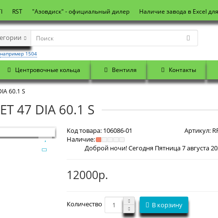
I
RST
"Азовдиск" - официальный дилер
Наличие завода в Excel дл
тегории
например 1504
Центровочные кольца
Вентиля
Контакты
IA 60.1 S
ET 47 DIA 60.1 S
Код товара:
106086-01
Артикул:
RR
Наличие:
Доброй ночи! Сегодня
Пятница 7 августа 2026 г. По
12000р.
Количество
В корзину