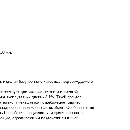
108 мм.
ь изделия безупречного качества, подтверждаемого
пособствует достижению легкости и высокой
ние эксплуатации диска - 8.1%. Такой процесс
вательно: уменьшается потребляемое топливо,
неподрессоренной массы автомобиля. Особенностями
сь Российские специалисты, изделия полностью
вающим, сдавливающим воздействиям и иной