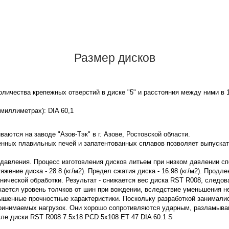
Размер дисков
личества крепежных отверстий в диске "5" и расстояния между ними в 
 миллиметрах): DIA 60,1
аются на заводе "Азов-Тэк" в г. Азове, Ростовской области.
нных плавильных печей и запатентованных сплавов позволяет выпускат
 давления. Процесс изготовления дисков литьем при низком давлении с
ение диска - 28.8 (кг/м2). Предел сжатия диска - 16.98 (кг/м2). Продле
нической обработки. Результат - снижается вес диска RST R008, следо
жается уровень толчков от шин при вождении, вследствие уменьшения 
ышенные прочностные характеристики. Поскольку разработкой занимали
принимаемых нагрузок. Они хорошо сопротивляются ударным, разламы
ле диски RST R008 7.5x18 PCD 5x108 ET 47 DIA 60.1 S