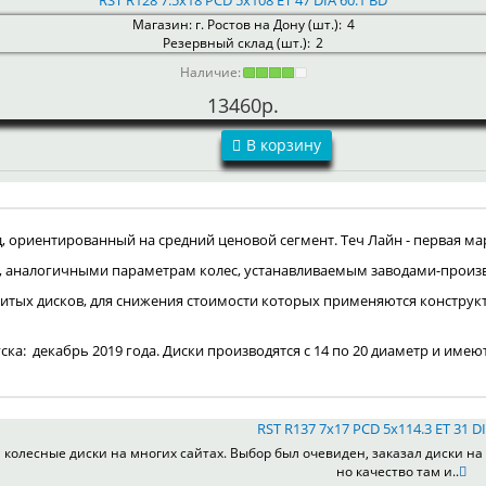
RST R128 7.5x18 PCD 5x108 ET 47 DIA 60.1 BD
Магазин: г. Ростов на Дону (шт.):
4
Резервный склад (шт.):
2
Наличие:
13460р.
В корзину
ориентированный на средний ценовой сегмент. Теч Лайн - первая мар
, аналогичными параметрам колес, устанавливаемым заводами-произ
итых дисков, для снижения стоимости которых применяются конструк
пуска: декабрь 2019 года. Диски производятся с 14 по 20 диаметр и имею
RST R137 7x17 PCD 5x114.3 ET 31 DI
колесные диски на многих сайтах. Выбор был очевиден, заказал диски на 
но качество там и..