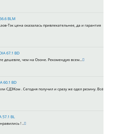
 66.6 BLM
зов-Тэк цена оказалась привлекательнее, да и гарантия
DIA 67.1 BD
те дешевле, чем на Озоне. Рекомендую всем...
A 60.1 BD
или СДЭКом . Сегодня получил и сразу же одел резину. Всё
A 57.1 BL
равились ! ..