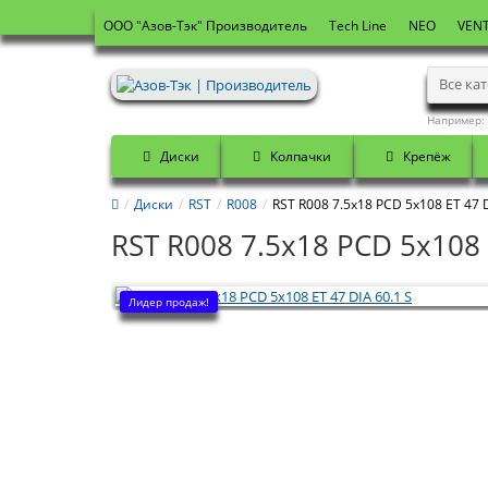
OOO "Азов-Тэк" Производитель
Tech Line
NEO
VENT
Все ка
Например:
Диски
Колпачки
Крепёж
Диски
RST
R008
RST R008 7.5x18 PCD 5x108 ET 47 D
RST R008 7.5x18 PCD 5x108 
Лидер продаж!