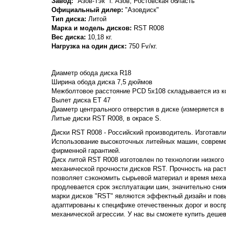
Завод:
"Азов-Тэк" г. Азов, Ростовская область
Официальный дилер:
"Азовдиск"
Тип диска:
Литой
Марка и модель дисков:
RST
R008
Вес диска:
10,18 кг.
Нагрузка на один диск:
750 Fv/кг.
Диаметр обода диска R18
Ширина обода диска 7,5 дюймов
Межболтовое расстояние PCD 5x108 складывается из ко
Вылет диска ET 47
Диаметр центрального отверстия в диске (измеряется в
Литые диски RST R008, в окрасе S.
Диски RST R008 - Российский производитель. Изготавлив
Использование высокоточных литейных машин, совреме
фирменной гарантией.
Диск литой RST R008 изготовлен по технологии низкого
механической прочности дисков RST. Прочность на растяж
позволяет сэкономить сырьевой материал и время меха
продлевается срок эксплуатации шин, значительно сни
марки дисков "RST" являются эффектный дизайн и пов
адаптированы к специфике отечественных дорог и вос
механической агрессии. У нас вы сможете купить дешев