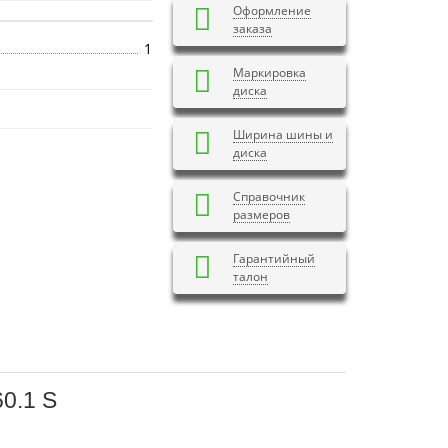
Оформление
заказа
1
Маркировка
диска
Ширина шины и
диска
Справочник
размеров
Гарантийный
талон
0.1 S