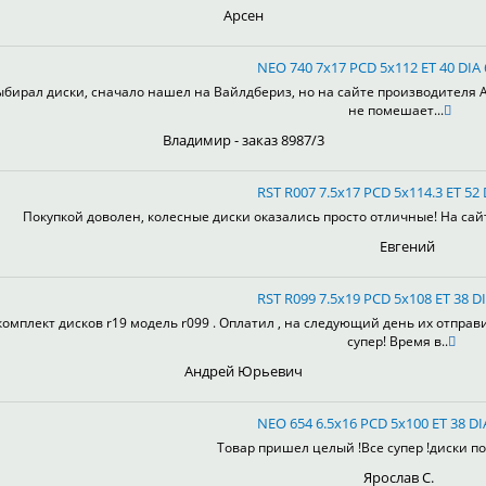
Арсен
NEO 740 7x17 PCD 5x112 ET 40 DIA
ыбирал диски, сначало нашел на Вайлдбериз, но на сайте производителя А
не помешает...
Владимир - заказ 8987/3
RST R007 7.5x17 PCD 5x114.3 ET 52 
Покупкой доволен, колесные диски оказались просто отличные! На сай
Евгений
RST R099 7.5x19 PCD 5x108 ET 38 DI
комплект дисков r19 модель r099 . Оплатил , на следующий день их отправ
супер! Время в..
Андрей Юрьевич
NEO 654 6.5x16 PCD 5x100 ET 38 DI
Товар пришел целый !Все супер !диски пон
Ярослав С.