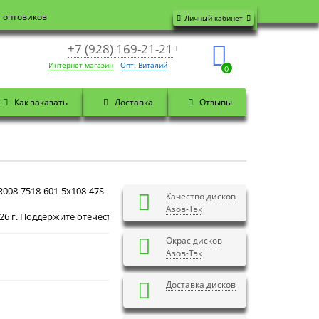
я оптовиков
Личный кабинет
+7 (928) 169-21-21
Интернет магазин
Опт: Виталий
0
Как заказать
Доставка
Отзывы
008-7518-601-5x108-47S
Качество дисков
Азов-Тэк
ддержите отечественного производителя! Закажите на официальном сайт
Окрас дисков
Азов-Тэк
Доставка дисков