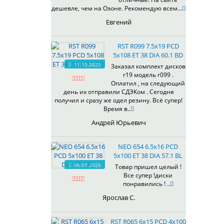
433
дешевле, чем на Озоне. Рекомендую всем...
435
Евгений
437
438
RST R099 7.5x19 PCD
503
5x108 ET 38 DIA 60.1 BD
505
11.10.2025
Заказал комплект дисков
r19 модель r099 .
508
Оплатил , на следующий
509
день их отправили СДЭКом . Сегодня
511
получил и сразу же одел резину. Всё супер!
Время в..
523
524
Андрей Юрьевич
526
528
NEO 654 6.5x16 PCD
529
5x100 ET 38 DIA 57.1 BL
530
06.07.2025
Товар пришел целый !
Все супер !диски
531
понравились ! ..
532
Ярослав С.
534
535
RST R065 6x15 PCD 4x100
536