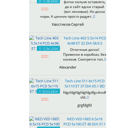
15.08.2024
фотки нельзя оставлять,
618
да и сайт адски старый
(вот ленивые). Но диски
619
норм. А ценник просто радует..
622
Хвостиков Сергей
623
624
Tech Line 403 5.5x14 PCD
625
4x98 ET 32 DIA 58.6 S
626
12.04.2024
Отличные диски!
628
Привезли в коробках, без
629
косяков. Смотрятся топ..
630
Alexander
632
633
Tech Line 511 6x15 PCD
634
5x110 ET 37 DIA 65.1 BD
635
03.02.2024
fdgsfdgfdgfdgfdgdfgcdvsdf
637
sfd..
638
grgfdgfd
639
640
NEO V03-1665 6.5x16
641
PCD 5x100 ET 40 DIA 57.1