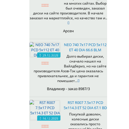
на многих сайтах. Выбор
337
67,1
MG
был очевиден, заказал
344
69,1
MGM
диски на сайте производителя. В начале
401
70,1
заказал на маркетплэйсе, но качество там и..
OrD
403
70,3
S
405
71,1
Арсен
SD
406
71.6
SL
408
72,6
NEO 740 7x17 PCD 5x112
W
410
73,1
ET 40 DIA 66.6 BLM
WB
29.12.2025
411
74,1
Долго выбирал диски,
WD
сначало нашел на
414
75.1
Вайлдбериз, но на сайте
415
77,8
производителя Азов-Тэк цена оказалась
417
78.1
привлекательнее, да и гарантия не
помешает...
418
84,1
420
92,5
Владимир - заказ 8987/3
422
95,1
423
98
RST R007 7.5x17 PCD
5x114.3 ET 52 DIA 67.1 BD
426
98,1
428
Покупкой доволен,
16.12.2025
колесные диски
429
оказались просто
430
отличные! На сайте