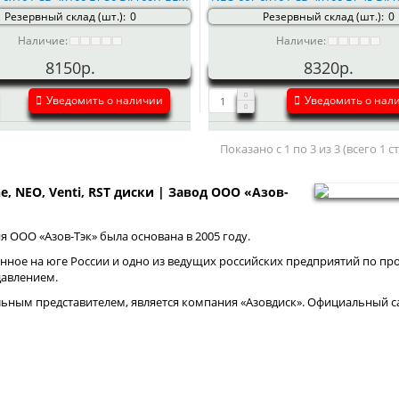
Резервный склад (шт.):
0
Резервный склад (шт.):
0
Наличие:
Наличие:
8150р.
8320р.
Уведомить о наличии
Уведомить о нал
Показано с 1 по 3 из 3 (всего 1 
ne, NEO, Venti, RST диски | Завод ООО «Азов-
 ООО «Азов-Тэк» была основана в 2005 году.
нное на юге России и одно из ведущих российских предприятий по про
давлением.
ным представителем, является компания «Азовдиск». Официальный са