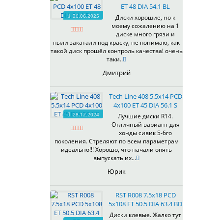
ET 48 DIA 54.1 BL
537
26.06.2025
Диски хорошие, но к
538
моему сожалению на 1
539
диске много грязи и
540
пыли закатали под краску, не понимаю, как
такой диск прошёл контроль качества! очень
541
таки..
543
Дмитрий
544
545
Tech Line 408 5.5x14 PCD
546
4x100 ET 45 DIA 56.1 S
547
28.12.2024
Лучшие диски R14.
548
Отличный вариант для
573
хонды сивик 5-6го
поколения. Стреляют по всем параметрам
574
идеально!!! Хорошо, что начали опять
575
выпускать их...
576
Юрик
600
602
RST R008 7.5x18 PCD
604
5x108 ET 50.5 DIA 63.4 BD
607
Диски клевые. Жалко тут
614