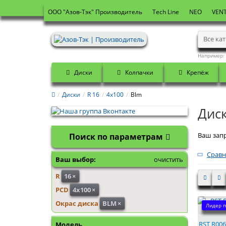
OOO "Азов-Тэк" Производитель
Tech Line
NEO
VENT
Все ка
Например:
Диски
Колпачки
Крепёж
Диски
R 16
4x100
Blm
Диск
Ваш запр
Поиск по параметрам
Сравн
Ваш выбор:
очистить
R
16
×
PCD
4x100
×
Окрас диска
BLM
×
Лидер п
RST R006
Модель