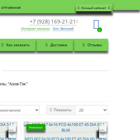
я оптовиков
Личный кабинет
+7 (928) 169-21-21
Интернет магазин
Опт: Виталий
0
Как заказать
Доставка
Отзывы
ль: "Азов-Тэк"
Показать:
Новинка!
 54.1 BLM
NEO 667 6x16 PCD 4x100 ET 45 DIA 60.1 BLM