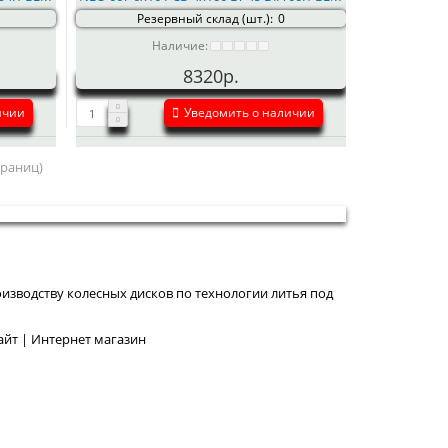
Резервный склад (шт.):
0
Наличие:
8320р.
ичии
Уведомить о наличии
страниц)
изводству колесных дисков по технологии литья под
йт | Интернет магазин