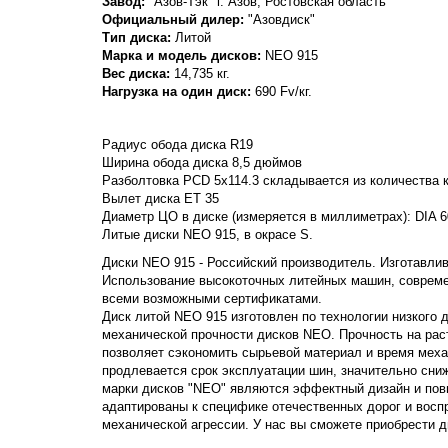
Завод:
"Азов-Тэк" г. Азов, Ростовская область
Официальный дилер:
"Азовдиск"
Тип диска:
Литой
Марка и модель дисков:
NEO
915
Вес диска:
14,735 кг.
Нагрузка на один диск:
690 Fv/кг.
Радиус обода диска R19
Ширина обода диска 8,5 дюймов
Разболтовка PCD 5x114.3 складывается из количества к
Вылет диска ET 35
Диаметр ЦО в диске (измеряется в миллиметрах): DIA 6
Литые диски NEO 915, в окрасе S.
Диски NEO 915 - Российский производитель. Изготавлива
Использование высокоточных литейных машин, совреме
всеми возможными сертификатами.
Диск литой NEO 915 изготовлен по технологии низкого 
механической прочности дисков NEO. Прочность на растя
позволяет сэкономить сырьевой материал и время меха
продлевается срок эксплуатации шин, значительно сни
марки дисков "NEO" являются эффектный дизайн и пов
адаптированы к специфике отечественных дорог и вос
механической агрессии. У нас вы сможете приобрести д