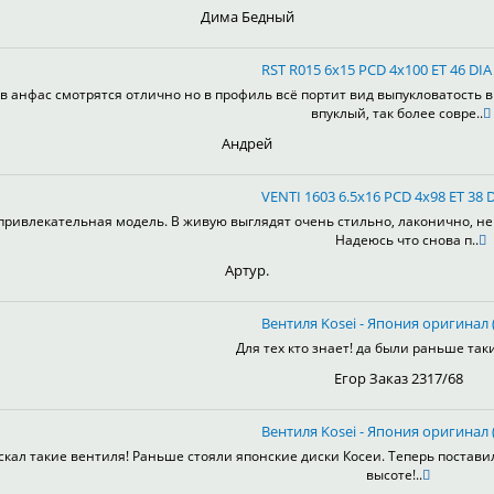
Дима Бедный
RST R015 6x15 PCD 4x100 ET 46 DIA 
в анфас смотрятся отлично но в профиль всё портит вид выпукловатость 
впуклый, так более совре..
Андрей
VENTI 1603 6.5x16 PCD 4x98 ET 38 D
привлекательная модель. В живую выглядят очень стильно, лаконично, не 
Надеюсь что снова п..
Артур.
Вентиля Kosei - Япония оригинал (
Для тех кто знает! да были раньше таки
Егор Заказ 2317/68
Вентиля Kosei - Япония оригинал (
скал такие вентиля! Раньше стояли японские диски Косеи. Теперь постави
высоте!..