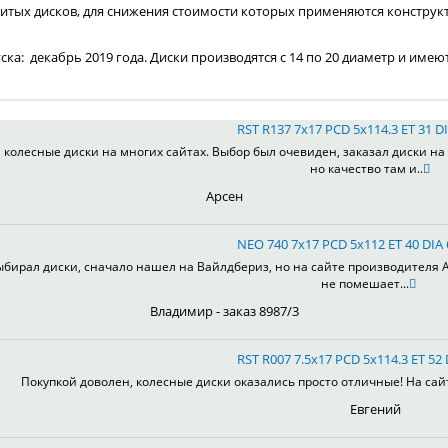
итых дисков, для снижения стоимости которых применяются конструк
пуска: декабрь 2019 года. Диски производятся с 14 по 20 диаметр и имею
RST R137 7x17 PCD 5x114.3 ET 31 DI
колесные диски на многих сайтах. Выбор был очевиден, заказал диски на 
но качество там и..
Арсен
NEO 740 7x17 PCD 5x112 ET 40 DIA
ыбирал диски, сначало нашел на Вайлдбериз, но на сайте производителя А
не помешает...
Владимир - заказ 8987/3
RST R007 7.5x17 PCD 5x114.3 ET 52 
Покупкой доволен, колесные диски оказались просто отличные! На сай
Евгений