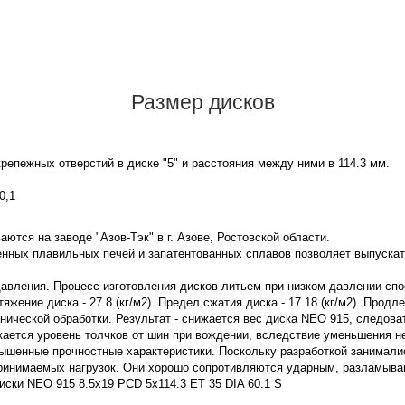
Размер дисков
репежных отверстий в диске "5" и расстояния между ними в 114.3 мм.
0,1
ются на заводе "Азов-Тэк" в г. Азове, Ростовской области.
нных плавильных печей и запатентованных сплавов позволяет выпускат
давления. Процесс изготовления дисков литьем при низком давлении сп
жение диска - 27.8 (кг/м2). Предел сжатия диска - 17.18 (кг/м2). Продл
нической обработки. Результат - снижается вес диска NEO 915, следов
жается уровень толчков от шин при вождении, вследствие уменьшения 
ышенные прочностные характеристики. Поскольку разработкой занимали
принимаемых нагрузок. Они хорошо сопротивляются ударным, разламы
иски NEO 915 8.5x19 PCD 5x114.3 ET 35 DIA 60.1 S