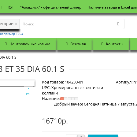
I
RST
"Азовдиск" - официальный дилер
Наличие завода в Excel дл
тегории
например 1504
Центровочные кольца
Вентиля
Контакты
DIA 60.1 S
 ET 35 DIA 60.1 S
Код товара:
104230-01
Артикул:
N9
UPC:
Хромированные вентиля и
колпаки
Наличие:
16710р.