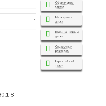
Оформление
заказа
Маркировка
1
диска
Ширина шины и
диска
Справочник
размеров
Гарантийный
талон
60.1 S