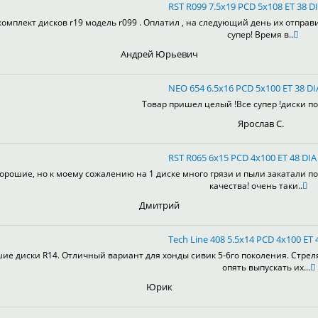
RST R099 7.5x19 PCD 5x108 ET 38 DI
комплект дисков r19 модель r099 . Оплатил , на следующий день их отправ
супер! Время в..
Андрей Юрьевич
NEO 654 6.5x16 PCD 5x100 ET 38 DI
Товар пришел целый !Все супер !диски пон
Ярослав С.
RST R065 6x15 PCD 4x100 ET 48 DIA 
орошие, но к моему сожалению на 1 диске много грязи и пыли закатали по
качества! очень таки..
Дмитрий
Tech Line 408 5.5x14 PCD 4x100 ET 4
ие диски R14. Отличный вариант для хонды сивик 5-6го поколения. Стрел
опять выпускать их...
Юрик