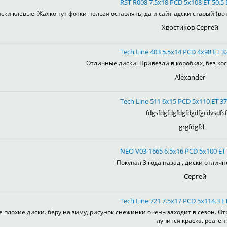
RST R008 7.5x18 PCD 5x108 ET 50.5 
ски клевые. Жалко тут фотки нельзя оставлять, да и сайт адски старый (во
Хвостиков Сергей
Tech Line 403 5.5x14 PCD 4x98 ET 32
Отличные диски! Привезли в коробках, без кос
Alexander
Tech Line 511 6x15 PCD 5x110 ET 37
fdgsfdgfdgfdgfdgdfgcdvsdfsf
grgfdgfd
NEO V03-1665 6.5x16 PCD 5x100 ET 
Покупал 3 года назад , диски отлично
Сергей
Tech Line 721 7.5x17 PCD 5x114.3 ET
е плохие диски. беру на зиму, рисунок снежинки очень заходит в сезон. От
лупится краска. реаген.