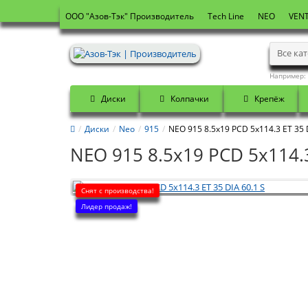
OOO "Азов-Тэк" Производитель
Tech Line
NEO
VENT
Все ка
Например:
Диски
Колпачки
Крепёж
Диски
Neo
915
NEO 915 8.5x19 PCD 5x114.3 ET 35 
NEO 915 8.5x19 PCD 5x114.3
Снят с производства!
Лидер продаж!