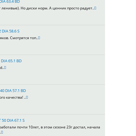
DIA 63.4 BD
т ленивые). Но диски норм. А ценник просто радует..
 DIA 58.6 S
яков. Смотрятся топ..
 DIA 65.1 BD
d..
40 DIA 57.1 BD
го качества! ..
 50 DIA 67.1 S
работали почти 10лет, в этом сезоне 23г достал, начала
.