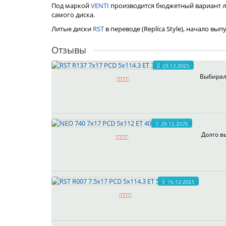
Под маркой
VENTI
производится бюджетный вариант л
самого диска.
Литые диски
RST
в переводе (Replica Style), начало вы
Отзывы
29.12.2025
Выбирал 
29.12.2025
Долго в
16.12.2025