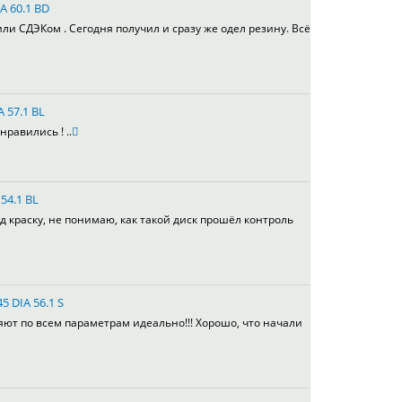
A 60.1 BD
или СДЭКом . Сегодня получил и сразу же одел резину. Всё
A 57.1 BL
равились ! ..
54.1 BL
д краску, не понимаю, как такой диск прошёл контроль
5 DIA 56.1 S
яют по всем параметрам идеально!!! Хорошо, что начали