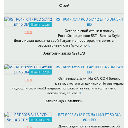
Юрий
RST R047 7x17 PCD 5x112 ET 40 DIA 57.1
BD
29.11.2020
Оставлю свой отзыв в пользу
Российских дисков RST - Replica Style.
Долго искал диски на свой Тигуан на просторах интернета,
рассматривал Китайского пр..
Анатолий заказ №916/3
RST R015 6x15 PCD 4x100 ET 46 DIA 54.1
BD
06.11.2020
Отличные диски! На KIA RIO 4 белого
цвета, смотрятся шикарно.По размерам
подошли отлично!В подарок положили вентели и колпачки с
логотипом, за что..
Александр Наливкин
RST R028 8x18 PCD 5x114.3 ET 50 DIA
60.1 BD
16.10.2020
Долго ждал появления именно этой