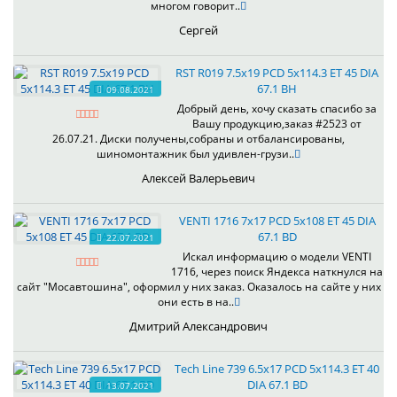
многом говорит..
Сергей
RST R019 7.5x19 PCD 5x114.3 ET 45 DIA
67.1 BH
09.08.2021
Добрый день, хочу сказать спасибо за
Вашу продукцию,заказ #2523 от
26.07.21. Диски получены,собраны и отбалансированы,
шиномонтажник был удивлен-грузи..
Алексей Валерьевич
VENTI 1716 7x17 PCD 5x108 ET 45 DIA
67.1 BD
22.07.2021
Искал информацию о модели VENTI
1716, через поиск Яндекса наткнулся на
сайт "Мосавтошина", оформил у них заказ. Оказалось на сайте у них
они есть в на..
Дмитрий Александрович
Tech Line 739 6.5x17 PCD 5x114.3 ET 40
DIA 67.1 BD
13.07.2021