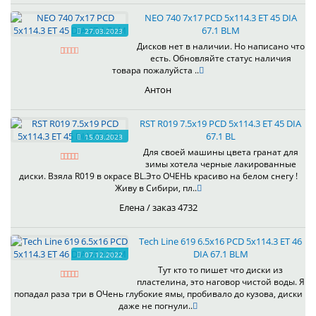
NEO 740 7x17 PCD 5x114.3 ET 45 DIA
67.1 BLM
27.03.2023
Дисков нет в наличии. Но написано что
есть. Обновляйте статус наличия
товара пожалуйста ..
Антон
RST R019 7.5x19 PCD 5x114.3 ET 45 DIA
67.1 BL
15.03.2023
Для своей машины цвета гранат для
зимы хотела черные лакированные
диски. Взяла R019 в окрасе BL.Это ОЧЕНЬ красиво на белом снегу !
Живу в Сибири, пл..
Елена / заказ 4732
Tech Line 619 6.5x16 PCD 5x114.3 ET 46
DIA 67.1 BLM
07.12.2022
Тут кто то пишет что диски из
пластелина, это наговор чистой воды. Я
попадал раза три в ОЧень глубокие ямы, пробивало до кузова, диски
даже не погнули..