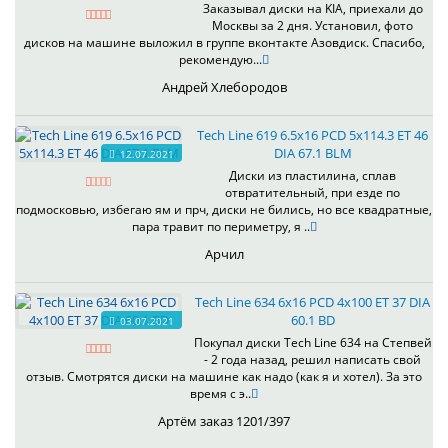
Заказывал диски на KIA, приехали до
Москвы за 2 дня. Установил, фото
дисков на машине выложил в группе вконтакте Азовдиск. Спасибо,
рекомендую...
Андрей Хлебородов
Tech Line 619 6.5x16 PCD 5x114.3 ET 46
DIA 67.1 BLM
12.07.2021
Диски из пластилина, сплав
отвратительный, при езде по
подмосковью, избегаю ям и прч, диски не бились, но все квадратные,
пара травит по периметру, я ..
Арчил
Tech Line 634 6x16 PCD 4x100 ET 37 DIA
60.1 BD
03.07.2021
Покупал диски Tech Line 634 на Степвей
- 2 года назад, решил написать свой
отзыв. Смотрятся диски на машине как надо (как я и хотел). За это
время с э..
Артём заказ 1201/397