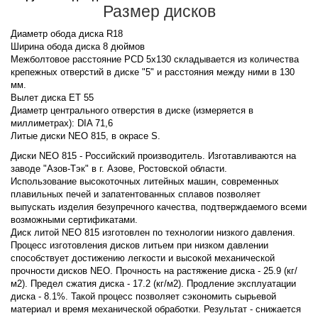
Размер дисков
Диаметр обода диска R18
Ширина обода диска 8 дюймов
Межболтовое расстояние PCD 5x130 складывается из количества
крепежных отверстий в диске "5" и расстояния между ними в 130
мм.
Вылет диска ET 55
Диаметр центрального отверстия в диске (измеряется в
миллиметрах): DIA 71,6
Литые диски NEO 815, в окрасе S.
Диски NEO 815 - Российский производитель. Изготавливаются на
заводе "Азов-Тэк" в г. Азове, Ростовской области.
Использование высокоточных литейных машин, современных
плавильных печей и запатентованных сплавов позволяет
выпускать изделия безупречного качества, подтверждаемого всеми
возможными сертификатами.
Диск литой NEO 815 изготовлен по технологии низкого давления.
Процесс изготовления дисков литьем при низком давлении
способствует достижению легкости и высокой механической
прочности дисков NEO. Прочность на растяжение диска - 25.9 (кг/
м2). Предел сжатия диска - 17.2 (кг/м2). Продление эксплуатации
диска - 8.1%. Такой процесс позволяет сэкономить сырьевой
материал и время механической обработки. Результат - снижается