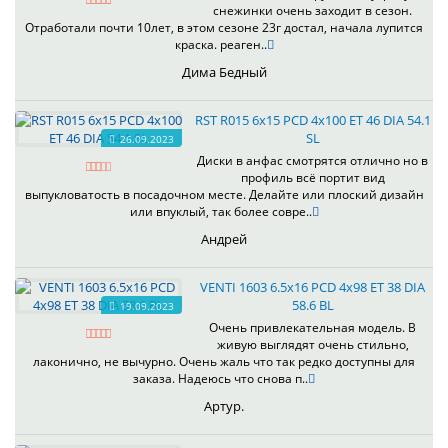
снежинки очень заходит в сезон.
Отработали почти 10лет, в этом сезоне 23г достал, начала лупится
краска. реаген..
Дима Бедный
RST R015 6x15 PCD 4x100 ET 46 DIA 54.1
SL
26.09.2023
Диски в анфас смотрятся отлично но в
профиль всё портит вид
выпукловатость в посадочном месте. Делайте или плоский дизайн
или впуклый, так более совре..
Андрей
VENTI 1603 6.5x16 PCD 4x98 ET 38 DIA
58.6 BL
19.09.2023
Очень привлекательная модель. В
живую выглядят очень стильно,
лаконично, не вычурно. Очень жаль что так редко доступны для
заказа. Надеюсь что снова п..
Артур.