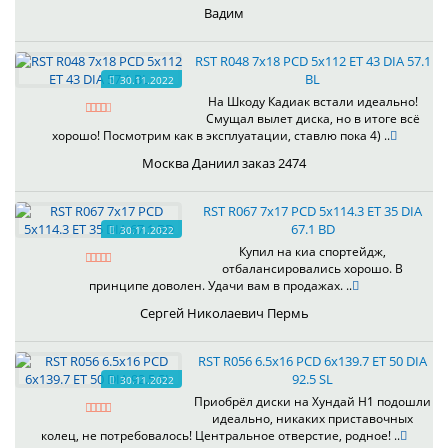
Вадим
RST R048 7x18 PCD 5x112 ET 43 DIA 57.1
BL
30.11.2022
На Шкоду Кадиак встали идеально!
Смущал вылет диска, но в итоге всё
хорошо! Посмотрим как в эксплуатации, ставлю пока 4) ..
Москва Даниил заказ 2474
RST R067 7x17 PCD 5x114.3 ET 35 DIA
67.1 BD
30.11.2022
Купил на киа спортейдж,
отбалансировались хорошо. В
принципе доволен. Удачи вам в продажах. ..
Сергей Николаевич Пермь
RST R056 6.5x16 PCD 6x139.7 ET 50 DIA
92.5 SL
30.11.2022
Приобрёл диски на Хундай H1 подошли
идеально, никаких приставочных
колец, не потребовалось! Центральное отверстие, родное! ..