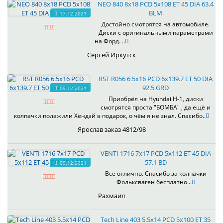
NEO 840 8x18 PCD 5x108 ET 45 DIA 63.4
BLM
17.12.2021
Достойно смотрятся на автомобиле.
Диски с оригинальными параметрами
на Форд. ..
Сергей Иркутск
RST R056 6.5x16 PCD 6x139.7 ET 50 DIA
92.5 GRD
09.12.2021
Приобрёл на Hyundai H-1, диски
смотрятся проста "БОМБА" , да ещё и
колпачки полажили Хёндэй в подарок, о чём я не знал. Спасибо..
Ярослав заказ 4812/98
VENTI 1716 7x17 PCD 5x112 ET 45 DIA
57.1 BD
09.12.2021
Всё отлично. Спасибо за колпачки
Фольксваген бесплатно...
Рахмаил
Tech Line 403 5.5x14 PCD 5x100 ET 35