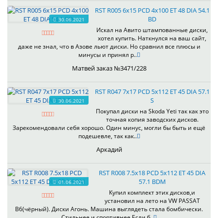
RST R005 6x15 PCD 4x100 ET 48 DIA 54.1
BD
30.06.2021
Искал на Авито штампованные диски,
хотел купить. Наткнулся на ваш сайт,
даже не знал, что в Азове льют диски. Но сравнил все плюсы и
минусы и принял р..
Матвей заказ №3471/228
RST R047 7x17 PCD 5x112 ET 45 DIA 57.1
S
30.06.2021
Покупал диски на Skoda Yeti так как это
точная копия заводских дисков.
Зарекомендовали себя хорошо. Один минус, могли бы быть и ещё
подешевле, так как..
Аркадий
RST R008 7.5x18 PCD 5x112 ET 45 DIA
57.1 BDM
01.06.2021
Купил комплект этих дисков,и
установил на лето на VW PASSAT
B6(чёрный). Диски Агонь. Машина выглядеть стала бомбически.
Стильнее и спортивнее.Если б..