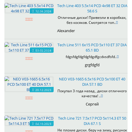
Tech Line 403 5.5x14 PCD 4x98 ET 32 DIA
58.6 S
12.04.2024
Отличные диски! Привезли в коробках,
без косяков. Смотрятся топ..
Alexander
Tech Line 511 6x15 PCD 5x110 ET 37 DIA
65.1 BD
03.02.2024
fdgsfdgfdgfdgfdgdfgcdvsdfsfd..
grgfdgfd
NEO V03-1665 6.5x16 PCD 5x100 ET 40
DIA 57.1 BD
20.12.2023
Покупал 3 года назад , диски отличного
качества! ..
Сергей
Tech Line 721 7.5x17 PCD 5x114.3 ET 50
DIA 67.1 S
04.10.2023
Не плохие диски. беру на зиму, рисунок