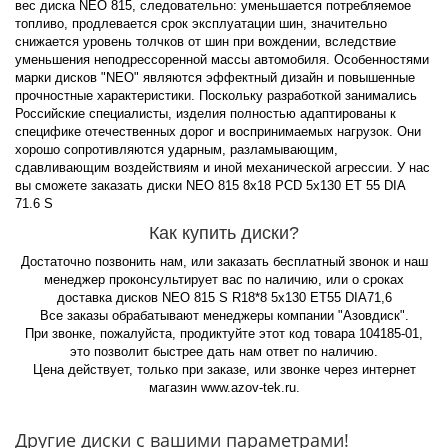
вес диска NEO 815, следовательно: уменьшается потребляемое
топливо, продлевается срок эксплуатации шин, значительно
снижается уровень толчков от шин при вождении, вследствие
уменьшения неподрессоренной массы автомобиля. Особенностями
марки дисков "NEO" являются эффектный дизайн и повышенные
прочностные характеристики. Поскольку разработкой занимались
Российские специалисты, изделия полностью адаптированы к
специфике отечественных дорог и воспринимаемых нагрузок. Они
хорошо сопротивляются ударным, разламывающим,
сдавливающим воздействиям и иной механической агрессии. У нас
вы сможете заказать диски NEO 815 8x18 PCD 5x130 ET 55 DIA
71.6 S
Как купить диски?
Достаточно позвонить нам, или заказать бесплатный звонок и наш
менеджер проконсультирует вас по наличию, или о сроках
доставка дисков NEO 815 S R18*8 5x130 ET55 DIA71,6
Все заказы обрабатывают менеджеры компании "Азовдиск".
При звонке, пожалуйста, продиктуйте этот код товара 104185-01,
это позволит быстрее дать нам ответ по наличию.
Цена действует, только при заказе, или звонке через интернет
магазин www.azov-tek.ru.
Другие диски с вашими параметрами!