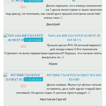
BL
26.06.2025
Диски хорошие, но к моему сожалению
на 1 диске много грязи и пыли закатали
под краску, не понимаю, как такой диск прошёл контроль качества!
очень таки..
Дмитрий
Tech Line 408 5.5x14 PCD 4x100 ET 45
DIA 56.1 S
28.12.2024
Лучшие диски R14. Отличный вариант
для хонды сивик 5-6го поколения.
Стреляют по всем параметрам идеально!!! Хорошо, что начали опять
выпускать их...
Юрик
RST R008 7.5x18 PCD 5x108 ET 50.5 DIA
63.4 BD
15.08.2024
Диски клевые. Жалко тут фотки нельзя
оставлять, да и сайт адски старый (вот
ленивые). Но диски норм. А ценник просто радует..
Хвостиков Сергей