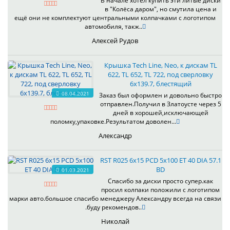
В начале хотел купить эти литые диски
в "Колёса даром", но смутила цена и
ещё они не комплектуют центральными колпачками с логотипом
автомобиля, такж..
Алексей Рудов
Крышка Tech Line, Neo, к дискам TL
622, TL 652, TL 722, под сверловку
6х139.7, блестящий
08.04.2021
Заказ был оформлен и довольно быстро
отправлен.Получил в Златоусте через 5
дней в хорошей,исключающей
поломку,упаковке.Результатом доволен...
Александр
RST R025 6x15 PCD 5x100 ET 40 DIA 57.1
BD
01.03.2021
Спасибо за диски просто супер.как
просил колпаки положили с логотипом
марки авто.большое спасибо менеджеру Александру всегда на связи
.буду рекомендов..
Николай