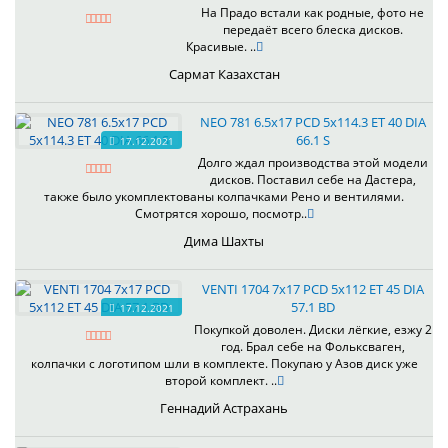
На Прадо встали как родные, фото не
передаёт всего блеска дисков.
Красивые. ..
Сармат Казахстан
NEO 781 6.5x17 PCD 5x114.3 ET 40 DIA
66.1 S
17.12.2021
Долго ждал производства этой модели
дисков. Поставил себе на Дастера,
также было укомплектованы колпачками Рено и вентилями.
Смотрятся хорошо, посмотр..
Дима Шахты
VENTI 1704 7x17 PCD 5x112 ET 45 DIA
57.1 BD
17.12.2021
Покупкой доволен. Диски лёгкие, езжу 2
год. Брал себе на Фольксваген,
колпачки с логотипом шли в комплекте. Покупаю у Азов диск уже
второй комплект. ..
Геннадий Астрахань