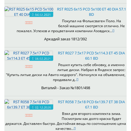
RST R025 6x15 PCD 5x100 ET 40 DIA 57.1
BD
04.02.2021
Покупал на Фольксваген Поло. На
белой машине смотрятся отлично. Не
пожалел. Успехов и процветания компании Азовдиск...
Аркадий заказ 1812/392
RST R027 7.5x17 PCD 5x114.3 ET 45 DIA
60.1 BD
04.02.2021
Решил купить себе обновку, а именно
литые диски. Набрал в Яндексе запрос:
"Купить литые диски на Авито недорого". Наткнулся на объявление,
продавали д..
Виталий - Заказ №1801/498
RST R058 7.5x18 PCD 6x139.7 ET 38 DIA
67.1 BD
02.12.2020
Взял для второго комплекта зима.
Посмотрим как долго краска будет
держатся. Доставлен быстро. Достойная вещь по соотношению цена
качество...