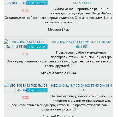
DIA 57.1 BD
09.12.2021
Долго искал и принимал решение
какие диски подойдут на Шкоду Фабиа,
Остановился на Российскои производителе, О чём не пожалел. Цена
прекрасная в отлич..
Михаил Ейск
NEO 657 6.5x16 PCD 5x114.3 ET 50 DIA
66.1 BD
09.12.2021
Прекрасная работа менеджеров,
подобрали отличные диски на Дастера.
Очень рад общению и колпачками Рено. Буду рекомендовать всем
своим друзьям!..
Алексей заказ 2089/44
NEO 840 8x18 PCD 5x108 ET 45 DIA 63.4
BD
09.12.2021
По своему опыту, скажу: что это лучший
интернет магазин от производителя.
Здесь грамотные менеджеры, которые не просто отправят вам
оплаченные диски, ..
Аркадий Геленджик