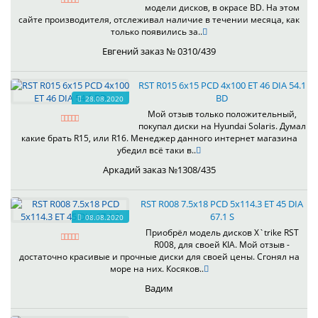
модели дисков, в окрасе BD. На этом
сайте производителя, отслеживал наличие в течении месяца, как
только появились за..
Евгений заказ № 0310/439
RST R015 6x15 PCD 4x100 ET 46 DIA 54.1
BD
28.08.2020
Мой отзыв только положительный,
покупал диски на Hyundai Solaris. Думал
какие брать R15, или R16. Менеджер данного интернет магазина
убедил всё таки в..
Аркадий заказ №1308/435
RST R008 7.5x18 PCD 5x114.3 ET 45 DIA
67.1 S
08.08.2020
Приобрёл модель дисков X`trike RST
R008, для своей KIA. Мой отзыв -
достаточно красивые и прочные диски для своей цены. Сгонял на
море на них. Косяков..
Вадим