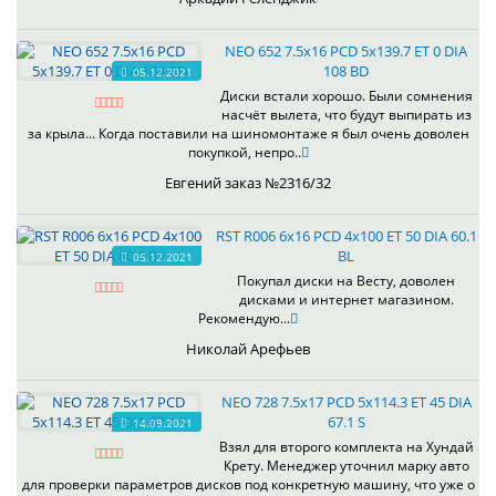
NEO 652 7.5x16 PCD 5x139.7 ET 0 DIA
108 BD
05.12.2021
Диски встали хорошо. Были сомнения
насчёт вылета, что будут выпирать из
за крыла... Когда поставили на шиномонтаже я был очень доволен
покупкой, непро..
Евгений заказ №2316/32
RST R006 6x16 PCD 4x100 ET 50 DIA 60.1
BL
05.12.2021
Покупал диски на Весту, доволен
дисками и интернет магазином.
Рекомендую...
Николай Арефьев
NEO 728 7.5x17 PCD 5x114.3 ET 45 DIA
67.1 S
14.09.2021
Взял для второго комплекта на Хундай
Крету. Менеджер уточнил марку авто
для проверки параметров дисков под конкретную машину, что уже о