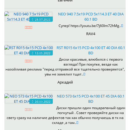
Евгений
NEO 940 7.5x19 PCD 5x114.3 ET 40 DIA
60.1 BD
24.07.2022
Супер! https://youtu.be/7j60Im72hMg..
RAV4
RST R015 6x15 PCD 4x100 ET 40 DIA 60.1
BD
13.05.2022
Диски красивые, влюбился с первого
взгляда! При покупке, везде как
назойливая реклама "перед отправкой все тщательно проверяется",
увы не замелил тщат..
Аркадий
NEO 573 6x15 PCD 4x100 ET 45 DIA 60.1
BD
20.03.2022
Диски пришли один поцарапаный один
погнутый . Совет проверяйте диски на
свету сразу на наличие дефектов так как обычно получаешь в тк на
складе ,а там..