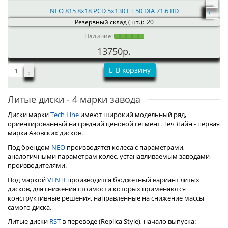
NEO 815 8x18 PCD 5x130 ET 50 DIA 71.6 BD
Резервный склад (шт.):
20
Наличие:
13750р.
В корзину
Литые диски - 4 марки завода
Диски марки
Tech Line
имеют широкий модельный ряд,
ориентированный на средний ценовой сегмент. Теч Лайн - первая
марка Азовских дисков.
Под брендом
NEO
производятся колеса с параметрами,
аналогичными параметрам колес, устанавливаемым заводами-
производителями.
Под маркой
VENTI
производится бюджетный вариант литых
дисков, для снижения стоимости которых применяются
конструктивные решения, направленные на снижение массы
самого диска.
Литые диски
RST
в переводе (Replica Style), начало выпуска: