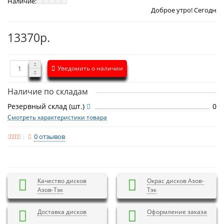
Наличие:
Доброе утро! Сегодня
Четверг 6 авг
13370р.
Уведомить о наличии
Наличие по складам
Резервный склад (шт.)
0
Смотреть характеристики товара
0 отзывов
Качество дисков
Окрас дисков Азов-
Азов-Тэк
Тэк
Доставка дисков
Оформление заказа