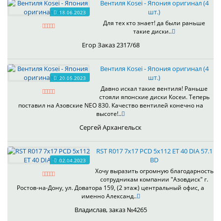
Вентиля Kosei - Япония оригинал (4
шт.)
18.06.2023
Для тех кто знает! да были раньше
такие диски..
Егор Заказ 2317/68
Вентиля Kosei - Япония оригинал (4
шт.)
20.05.2023
Давно искал такие вентиля! Раньше
стояли японские диски Косеи. Теперь
поставил на Азовские NEO 830. Качество вентилей конечно на
высоте!..
Сергей Архангельск
RST R017 7x17 PCD 5x112 ET 40 DIA 57.1
BD
02.04.2023
Хочу выразить огромную благодарность
сотрудникам компании "Азовдиск" г.
Ростов-на-Дону, ул. Доватора 159, (2 этаж) центральный офис, а
именно Александ..
Владислав, заказ №4265