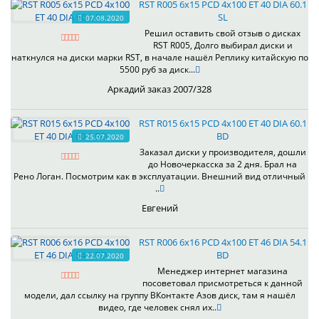
RST R005 6x15 PCD 4x100 ET 40 DIA 60.1
SL
07.08.2020
Решил оставить свой отзыв о дисках
RST R005, Долго выбирал диски и
наткнулся на диски марки RST, в начале нашёл Реплику китайскую по
5500 руб за диск...
Аркадий заказ 2007/328
RST R015 6x15 PCD 4x100 ET 40 DIA 60.1
BD
25.07.2020
Заказал диски у производителя, дошли
до Новочеркасска за 2 дня. Брал на
Рено Логан. Посмотрим как в эксплуатации. Внешний вид отличный
..
Евгений
RST R006 6x16 PCD 4x100 ET 46 DIA 54.1
BD
22.07.2020
Менеджер интернет магазина
посоветовал присмотреться к данной
модели, дал ссылку на группу ВКонтакте Азов диск, там я нашёл
видео, где человек снял их..