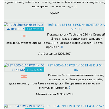
подмосковью, избегаю ям и прч, диски не бились, но все квадратные,
пара травит по периметру, я ..
Арчил
Tech Line 634 6x16 PCD 4x100 ET 37 DIA
60.1 BD
03.07.2021
Покупал диски Tech Line 634 на Степвей
- 2 года назад, решил написать свой
отзыв. Смотрятся диски на машине как надо (как я и хотел). За это
время с э..
Артём заказ 1201/397
RST R005 6x15 PCD 4x100 ET 48 DIA 54.1
BD
30.06.2021
Искал на Авито штампованные диски,
хотел купить. Наткнулся на ваш сайт,
даже не знал, что в Азове льют диски. Но сравнил все плюсы и
минусы и принял р..
Матвей заказ №3471/228
RST R047 7x17 PCD 5x112 ET 45 DIA 57.1