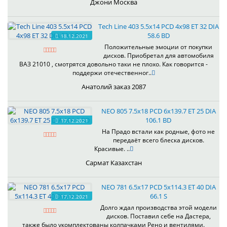
Джони Москва
Tech Line 403 5.5x14 PCD 4x98 ET 32 DIA
58.6 BD
18.12.2021
Положительные эмоции от покупки
дисков. Приобретал для автомобиля
ВАЗ 21010 , смотрятся довольно таки не плохо. Как говорится -
поддержи отечественног..
Анатолий заказ 2087
NEO 805 7.5x18 PCD 6x139.7 ET 25 DIA
106.1 BD
17.12.2021
На Прадо встали как родные, фото не
передаёт всего блеска дисков.
Красивые. ..
Сармат Казахстан
NEO 781 6.5x17 PCD 5x114.3 ET 40 DIA
66.1 S
17.12.2021
Долго ждал производства этой модели
дисков. Поставил себе на Дастера,
также было укомплектованы колпачками Рено и вентилями.