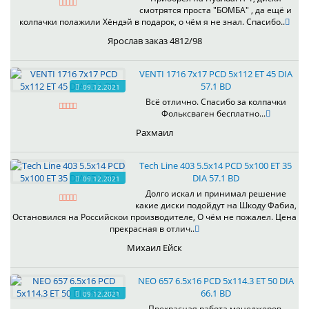
смотрятся проста "БОМБА" , да ещё и
колпачки полажили Хёндэй в подарок, о чём я не знал. Спасибо..
Ярослав заказ 4812/98
VENTI 1716 7x17 PCD 5x112 ET 45 DIA
57.1 BD
09.12.2021
Всё отлично. Спасибо за колпачки
Фольксваген бесплатно...
Рахмаил
Tech Line 403 5.5x14 PCD 5x100 ET 35
DIA 57.1 BD
09.12.2021
Долго искал и принимал решение
какие диски подойдут на Шкоду Фабиа,
Остановился на Российскои производителе, О чём не пожалел. Цена
прекрасная в отлич..
Михаил Ейск
NEO 657 6.5x16 PCD 5x114.3 ET 50 DIA
66.1 BD
09.12.2021
Прекрасная работа менеджеров,