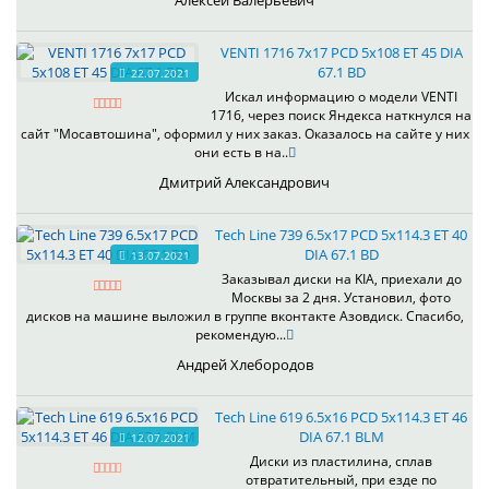
Алексей Валерьевич
VENTI 1716 7x17 PCD 5x108 ET 45 DIA
67.1 BD
22.07.2021
Искал информацию о модели VENTI
1716, через поиск Яндекса наткнулся на
сайт "Мосавтошина", оформил у них заказ. Оказалось на сайте у них
они есть в на..
Дмитрий Александрович
Tech Line 739 6.5x17 PCD 5x114.3 ET 40
DIA 67.1 BD
13.07.2021
Заказывал диски на KIA, приехали до
Москвы за 2 дня. Установил, фото
дисков на машине выложил в группе вконтакте Азовдиск. Спасибо,
рекомендую...
Андрей Хлебородов
Tech Line 619 6.5x16 PCD 5x114.3 ET 46
DIA 67.1 BLM
12.07.2021
Диски из пластилина, сплав
отвратительный, при езде по