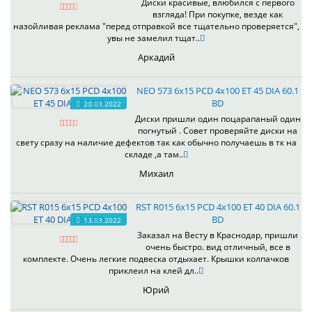
Диски красивые, влюбился с первого
взгляда! При покупке, везде как
назойливая реклама "перед отправкой все тщательно проверяется",
увы не замелил тщат..
Аркадий
NEO 573 6x15 PCD 4x100 ET 45 DIA 60.1
BD
20.03.2022
Диски пришли один поцарапаный один
погнутый . Совет проверяйте диски на
свету сразу на наличие дефектов так как обычно получаешь в тк на
складе ,а там..
Михаил
RST R015 6x15 PCD 4x100 ET 40 DIA 60.1
BD
13.03.2022
Заказал на Весту в Краснодар, пришли
очень быстро. вид отличный, все в
комплекте. Очень легкие подвеска отдыхает. Крышки колпачков
приклеил на клей дл..
Юрий