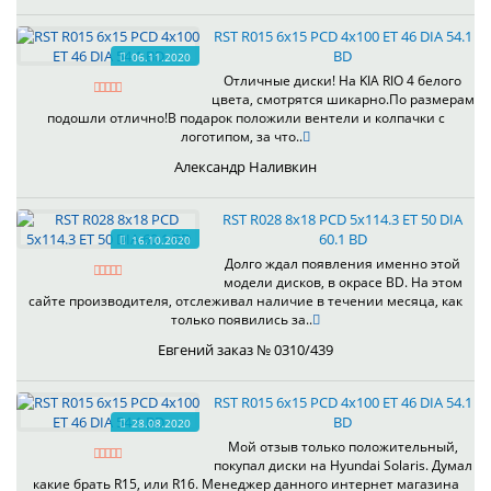
RST R015 6x15 PCD 4x100 ET 46 DIA 54.1
BD
06.11.2020
Отличные диски! На KIA RIO 4 белого
цвета, смотрятся шикарно.По размерам
подошли отлично!В подарок положили вентели и колпачки с
логотипом, за что..
Александр Наливкин
RST R028 8x18 PCD 5x114.3 ET 50 DIA
60.1 BD
16.10.2020
Долго ждал появления именно этой
модели дисков, в окрасе BD. На этом
сайте производителя, отслеживал наличие в течении месяца, как
только появились за..
Евгений заказ № 0310/439
RST R015 6x15 PCD 4x100 ET 46 DIA 54.1
BD
28.08.2020
Мой отзыв только положительный,
покупал диски на Hyundai Solaris. Думал
какие брать R15, или R16. Менеджер данного интернет магазина