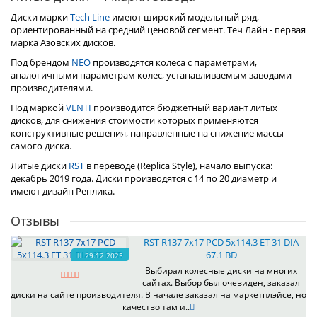
Диски марки
Tech Line
имеют широкий модельный ряд,
ориентированный на средний ценовой сегмент. Теч Лайн - первая
марка Азовских дисков.
Под брендом
NEO
производятся колеса с параметрами,
аналогичными параметрам колес, устанавливаемым заводами-
производителями.
Под маркой
VENTI
производится бюджетный вариант литых
дисков, для снижения стоимости которых применяются
конструктивные решения, направленные на снижение массы
самого диска.
Литые диски
RST
в переводе (Replica Style), начало выпуска:
декабрь 2019 года. Диски производятся с 14 по 20 диаметр и
имеют дизайн Реплика.
Отзывы
RST R137 7x17 PCD 5x114.3 ET 31 DIA
67.1 BD
29.12.2025
Выбирал колесные диски на многих
сайтах. Выбор был очевиден, заказал
диски на сайте производителя. В начале заказал на маркетплэйсе, но
качество там и..