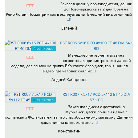
Заказал диски у производителя, дошли
до Новочеркасска за 2 дня. Брал на
Рено Логан. Посмотрим как в эксплуатации. Внешний вид отличный
..
Евгений
RST R006 6x16 PCD 4x100 ET 46 DIA 54.1
BD
22.07.2020
Менеджер интернет магазина
посоветовал присмотреться к данной
модели, дал ссылку на группу ВКонтакте Азов диск, там я нашёл
видео, где человек снял их..
Андрей Хабаровск
RST R007 7.5x17 PCD 5x112 ET 45 DIA
57.1 BD
22.07.2020
Заказывал диски с доставкой в
Мурманск, диски пришли целые с
колпачками Фольксваген, за что спасибо данному магазину. Датчики
давления на шиномонтажке..
Константин