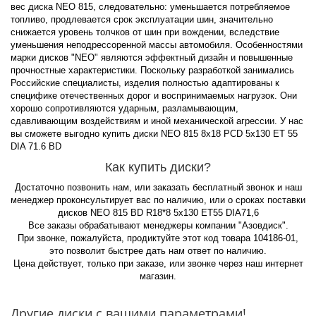
вес диска NEO 815, следовательно: уменьшается потребляемое
топливо, продлевается срок эксплуатации шин, значительно
снижается уровень толчков от шин при вождении, вследствие
уменьшения неподрессоренной массы автомобиля. Особенностями
марки дисков "NEO" являются эффектный дизайн и повышенные
прочностные характеристики. Поскольку разработкой занимались
Российские специалисты, изделия полностью адаптированы к
специфике отечественных дорог и воспринимаемых нагрузок. Они
хорошо сопротивляются ударным, разламывающим,
сдавливающим воздействиям и иной механической агрессии. У нас
вы сможете выгодно купить диски NEO 815 8x18 PCD 5x130 ET 55
DIA 71.6 BD
Как купить диски?
Достаточно позвонить нам, или заказать бесплатный звонок и наш
менеджер проконсультирует вас по наличию, или о сроках поставки
дисков NEO 815 BD R18*8 5x130 ET55 DIA71,6
Все заказы обрабатывают менеджеры компании "Азовдиск".
При звонке, пожалуйста, продиктуйте этот код товара 104186-01,
это позволит быстрее дать нам ответ по наличию.
Цена действует, только при заказе, или звонке через наш интернет
магазин.
Другие диски с вашими параметрами!