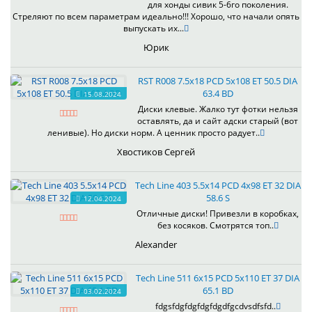
для хонды сивик 5-6го поколения.
Стреляют по всем параметрам идеально!!! Хорошо, что начали опять
выпускать их...
Юрик
RST R008 7.5x18 PCD 5x108 ET 50.5 DIA
63.4 BD
15.08.2024
Диски клевые. Жалко тут фотки нельзя
оставлять, да и сайт адски старый (вот
ленивые). Но диски норм. А ценник просто радует..
Хвостиков Сергей
Tech Line 403 5.5x14 PCD 4x98 ET 32 DIA
58.6 S
12.04.2024
Отличные диски! Привезли в коробках,
без косяков. Смотрятся топ..
Alexander
Tech Line 511 6x15 PCD 5x110 ET 37 DIA
65.1 BD
03.02.2024
fdgsfdgfdgfdgfdgdfgcdvsdfsfd..