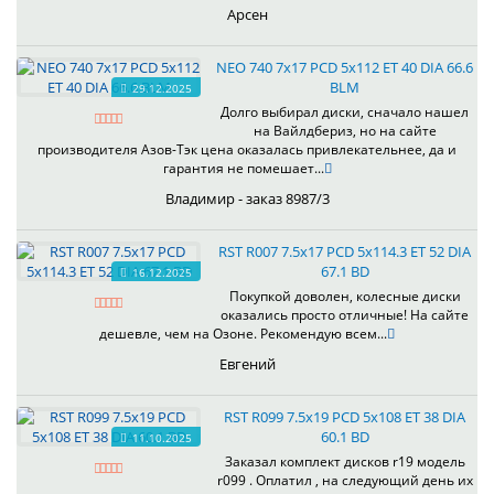
Арсен
NEO 740 7x17 PCD 5x112 ET 40 DIA 66.6
BLM
29.12.2025
Долго выбирал диски, сначало нашел
на Вайлдбериз, но на сайте
производителя Азов-Тэк цена оказалась привлекательнее, да и
гарантия не помешает...
Владимир - заказ 8987/3
RST R007 7.5x17 PCD 5x114.3 ET 52 DIA
67.1 BD
16.12.2025
Покупкой доволен, колесные диски
оказались просто отличные! На сайте
дешевле, чем на Озоне. Рекомендую всем...
Евгений
RST R099 7.5x19 PCD 5x108 ET 38 DIA
60.1 BD
11.10.2025
Заказал комплект дисков r19 модель
r099 . Оплатил , на следующий день их