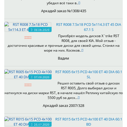
убедил всё таки в..
Аркадий заказ №1308/435
RST R008 7.5x18 PCD 5x114.3 ET 45 DIA
67.1 S
08.08.2020
Приобрёл модель дисков X`trike RST
R008, для своей KIA. Мой отзыв -
достаточно красивые и прочные диски для своей цены. Сгонял на
море на них. Косяков..
Вадим
RST R005 6x15 PCD 4x100 ET 40 DIA 60.1
SL
07.08.2020
Решил оставить свой отзыв о дисках
RST R005, Долго выбирал диски и
наткнулся на диски марки RST, в начале нашёл Реплику китайскую по
5500 руб за диск...
Аркадий заказ 2007/328
RST R015 6x15 PCD 4x100 ET 40 DIA 60.1
BD
25.07.2020