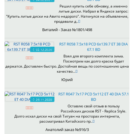
Решил купить себе обновку, а именно
литые диски. Набрал в Яндексе запрос:
"Купить литые диски на Авито недорого". Наткнулся на объявление,
продавали д..
Виталий - Заказ №1801/498
RST R058 7.5x18 PCD 6x139.7 ET 38 DIA
67.1 BD
02.12.2020
Взял для второго комплекта зима.
Посмотрим как долго краска будет
держатся. Доставлен быстро. Достойная вещь по соотношению цена
качество...
Юрий
RST R047 7x17 PCD 5x112 ET 40 DIA 57.1
BD
29.11.2020
Оставлю свой отзыв в пользу
Российских дисков RST - Replica Style.
Долго искал диски на свой Тигуан на просторах интернета,
рассматривал Китайского пр..
Анатолий заказ №916/3