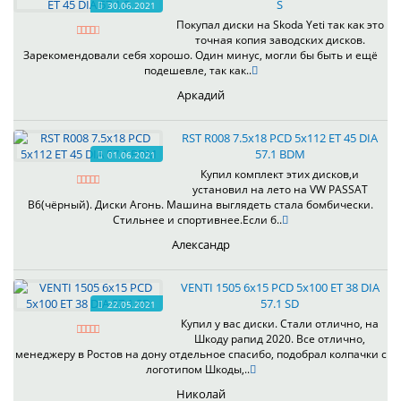
S
30.06.2021
Покупал диски на Skoda Yeti так как это
точная копия заводских дисков.
Зарекомендовали себя хорошо. Один минус, могли бы быть и ещё
подешевле, так как..
Аркадий
RST R008 7.5x18 PCD 5x112 ET 45 DIA
57.1 BDM
01.06.2021
Купил комплект этих дисков,и
установил на лето на VW PASSAT
B6(чёрный). Диски Агонь. Машина выглядеть стала бомбически.
Стильнее и спортивнее.Если б..
Александр
VENTI 1505 6x15 PCD 5x100 ET 38 DIA
57.1 SD
22.05.2021
Купил у вас диски. Стали отлично, на
Шкоду рапид 2020. Все отлично,
менеджеру в Ростов на дону отдельное спасибо, подобрал колпачки с
логотипом Шкоды,..
Николай