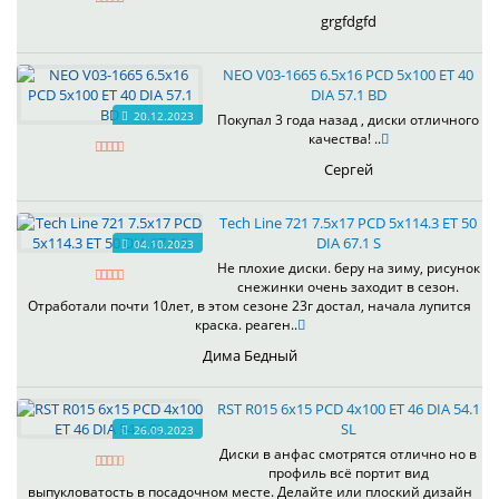
grgfdgfd
NEO V03-1665 6.5x16 PCD 5x100 ET 40
DIA 57.1 BD
20.12.2023
Покупал 3 года назад , диски отличного
качества! ..
Сергей
Tech Line 721 7.5x17 PCD 5x114.3 ET 50
DIA 67.1 S
04.10.2023
Не плохие диски. беру на зиму, рисунок
снежинки очень заходит в сезон.
Отработали почти 10лет, в этом сезоне 23г достал, начала лупится
краска. реаген..
Дима Бедный
RST R015 6x15 PCD 4x100 ET 46 DIA 54.1
SL
26.09.2023
Диски в анфас смотрятся отлично но в
профиль всё портит вид
выпукловатость в посадочном месте. Делайте или плоский дизайн