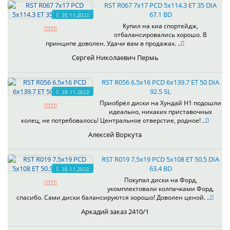
RST R067 7x17 PCD 5x114.3 ET 35 DIA
67.1 BD
30.11.2022
Купил на киа спортейдж,
отбалансировались хорошо. В
принципе доволен. Удачи вам в продажах. ..
Сергей Николаевич Пермь
RST R056 6.5x16 PCD 6x139.7 ET 50 DIA
92.5 SL
30.11.2022
Приобрёл диски на Хундай H1 подошли
идеально, никаких приставочных
колец, не потребовалось! Центральное отверстие, родное! ..
Алексей Воркута
RST R019 7.5x19 PCD 5x108 ET 50.5 DIA
63.4 BD
30.11.2022
Покупал диски на Форд,
укомплектовали колпачками Форд,
спасибо. Сами диски балансируются хорошо! Доволен ценой. ..
Аркадий заказ 2410/1