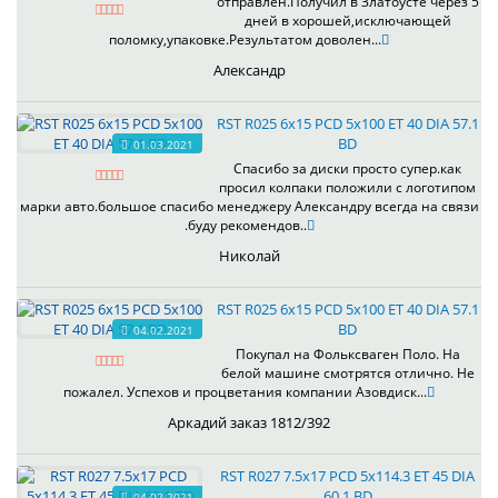
отправлен.Получил в Златоусте через 5
дней в хорошей,исключающей
поломку,упаковке.Результатом доволен...
Александр
RST R025 6x15 PCD 5x100 ET 40 DIA 57.1
BD
01.03.2021
Спасибо за диски просто супер.как
просил колпаки положили с логотипом
марки авто.большое спасибо менеджеру Александру всегда на связи
.буду рекомендов..
Николай
RST R025 6x15 PCD 5x100 ET 40 DIA 57.1
BD
04.02.2021
Покупал на Фольксваген Поло. На
белой машине смотрятся отлично. Не
пожалел. Успехов и процветания компании Азовдиск...
Аркадий заказ 1812/392
RST R027 7.5x17 PCD 5x114.3 ET 45 DIA
60.1 BD
04.02.2021