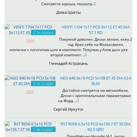
Смотрятся хорошо, посмотр..
Дима Шахты
VENTI 1704 7x17 PCD 5x112 ET 45 DIA
57.1 BD
17.12.2021
Покупкой доволен. Диски лёгкие, езжу 2
год. Брал себе на Фольксваген,
колпачки с логотипом шли в комплекте. Покупаю у Азов диск уже
второй комплект. ..
Геннадий Астрахань
NEO 840 8x18 PCD 5x108 ET 45 DIA 63.4
BLM
17.12.2021
Достойно смотрятся на автомобиле.
Диски с оригинальными параметрами
на Форд. ..
Сергей Иркутск
RST R056 6.5x16 PCD 6x139.7 ET 50 DIA
92.5 GRD
09.12.2021
Приобрёл на Hyundai H-1, диски