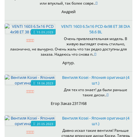
или впуклый, так более совре..
Андрей
VENTI 1603 6.5x16 PCD 4x98 ET 38 DIA
58.6 BL
19.09.2023
Очень привлекательная модель. В
живую выглядят очень стильно,
лаконично, не вычурно. Очень жаль что так редко доступны для
заказа. Надеюсь что снова п..
Артур.
Вентиля Kosei - Япония оригинал (4
шт.)
18.06.2023
Для тех кто знает! да были раньше
такие диски..
Егор Заказ 2317/68
Вентиля Kosei - Япония оригинал (4
шт.)
20.05.2023
Давно искал такие вентиля! Раньше
стояли японские диски Косеи. Теперь