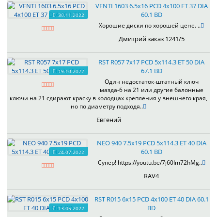
VENTI 1603 6.5x16 PCD 4x100 ET 37 DIA
60.1 BD
30.11.2022
Хорошие диски по хорошей цене. ..
Дмитрий заказ 1241/5
RST R057 7x17 PCD 5x114.3 ET 50 DIA
67.1 BD
19.10.2022
Один недостаток-штатный ключ
мазда-6 на 21 или другие балонные
ключи на 21 сдирают краску в колодцах крепления у внешнего края,
но по диаметру подходя..
Евгений
NEO 940 7.5x19 PCD 5x114.3 ET 40 DIA
60.1 BD
24.07.2022
Супер! https://youtu.be/7j60Im72hMg..
RAV4
RST R015 6x15 PCD 4x100 ET 40 DIA 60.1
BD
13.05.2022