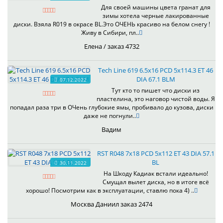
Для своей машины цвета гранат для
зимы хотела черные лакированные
диски. Взяла R019 в окрасе BL.Это ОЧЕНЬ красиво на белом снегу !
Живу в Сибири, пл..
Елена / заказ 4732
Tech Line 619 6.5x16 PCD 5x114.3 ET 46
DIA 67.1 BLM
07.12.2022
Тут кто то пишет что диски из
пластелина, это наговор чистой воды. Я
попадал раза три в ОЧень глубокие ямы, пробивало до кузова, диски
даже не погнули..
Вадим
RST R048 7x18 PCD 5x112 ET 43 DIA 57.1
BL
30.11.2022
На Шкоду Кадиак встали идеально!
Смущал вылет диска, но в итоге всё
хорошо! Посмотрим как в эксплуатации, ставлю пока 4) ..
Москва Даниил заказ 2474