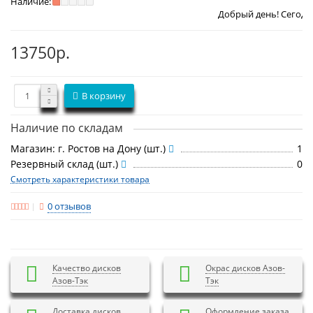
Наличие:
Добрый день! Сегодня
Суббота 8 
13750р.
В корзину
Наличие по складам
Магазин: г. Ростов на Дону (шт.)
1
Резервный склад (шт.)
0
Смотреть характеристики товара
0 отзывов
Качество дисков
Окрас дисков Азов-
Азов-Тэк
Тэк
Доставка дисков
Оформление заказа