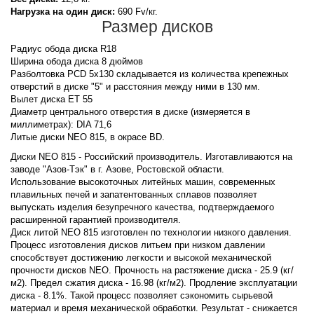
Нагрузка на один диск:
690 Fv/кг.
Размер дисков
Радиус обода диска R18
Ширина обода диска 8 дюймов
Разболтовка PCD 5x130 складывается из количества крепежных
отверстий в диске "5" и расстояния между ними в 130 мм.
Вылет диска ET 55
Диаметр центрального отверстия в диске (измеряется в
миллиметрах): DIA 71,6
Литые диски NEO 815, в окрасе BD.
Диски NEO 815 - Российский производитель. Изготавливаются на
заводе "Азов-Тэк" в г. Азове, Ростовской области.
Использование высокоточных литейных машин, современных
плавильных печей и запатентованных сплавов позволяет
выпускать изделия безупречного качества, подтверждаемого
расширенной гарантией производителя.
Диск литой NEO 815 изготовлен по технологии низкого давления.
Процесс изготовления дисков литьем при низком давлении
способствует достижению легкости и высокой механической
прочности дисков NEO. Прочность на растяжение диска - 25.9 (кг/
м2). Предел сжатия диска - 16.98 (кг/м2). Продление эксплуатации
диска - 8.1%. Такой процесс позволяет сэкономить сырьевой
материал и время механической обработки. Результат - снижается