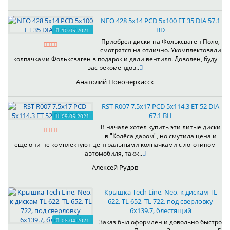
NEO 428 5x14 PCD 5x100 ET 35 DIA 57.1
BD
10.05.2021
Приобрел диски на Фольксваген Поло,
смотрятся на отлично. Укомплектовали
колпачками Фольксваген в подарок и дали вентиля. Доволен, буду
вас рекомендов..
Анатолий Новочеркасск
RST R007 7.5x17 PCD 5x114.3 ET 52 DIA
67.1 BH
09.05.2021
В начале хотел купить эти литые диски
в "Колёса даром", но смутила цена и
ещё они не комплектуют центральными колпачками с логотипом
автомобиля, такж..
Алексей Рудов
Крышка Tech Line, Neo, к дискам TL
622, TL 652, TL 722, под сверловку
6х139.7, блестящий
08.04.2021
Заказ был оформлен и довольно быстро