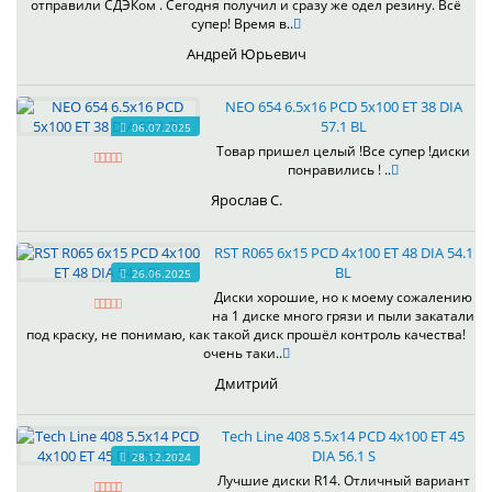
отправили СДЭКом . Сегодня получил и сразу же одел резину. Всё
супер! Время в..
Андрей Юрьевич
NEO 654 6.5x16 PCD 5x100 ET 38 DIA
57.1 BL
06.07.2025
Товар пришел целый !Все супер !диски
понравились ! ..
Ярослав С.
RST R065 6x15 PCD 4x100 ET 48 DIA 54.1
BL
26.06.2025
Диски хорошие, но к моему сожалению
на 1 диске много грязи и пыли закатали
под краску, не понимаю, как такой диск прошёл контроль качества!
очень таки..
Дмитрий
Tech Line 408 5.5x14 PCD 4x100 ET 45
DIA 56.1 S
28.12.2024
Лучшие диски R14. Отличный вариант