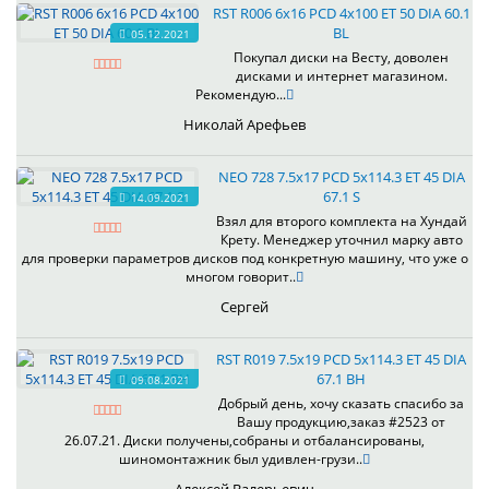
RST R006 6x16 PCD 4x100 ET 50 DIA 60.1
BL
05.12.2021
Покупал диски на Весту, доволен
дисками и интернет магазином.
Рекомендую...
Николай Арефьев
NEO 728 7.5x17 PCD 5x114.3 ET 45 DIA
67.1 S
14.09.2021
Взял для второго комплекта на Хундай
Крету. Менеджер уточнил марку авто
для проверки параметров дисков под конкретную машину, что уже о
многом говорит..
Сергей
RST R019 7.5x19 PCD 5x114.3 ET 45 DIA
67.1 BH
09.08.2021
Добрый день, хочу сказать спасибо за
Вашу продукцию,заказ #2523 от
26.07.21. Диски получены,собраны и отбалансированы,
шиномонтажник был удивлен-грузи..