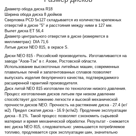
Диаметр обода диска R18
Ширина обода диска 8 дюймов
Сверловка PCD 5x127 складывается из количества крепежных
отверстий в диске "5" и расстояния между ними в 127 мм.
Вылет диска ET 56,4
Диаметр центрального отверстия в диске (измеряется в
миллиметрах): DIA 71,6
Литые диски NEO 815, в окрасе S.
Диски NEO 815 - Российский производитель. Изготавливаются на
заводе "Азов-Тэк" в г. Азове, Ростовской области.
Использование высокоточных литейных машин, современных
плавильных печей и запатентованных сплавов позволяет
выпускать изделия безупречного качества, подтверждаемого
расширенной гарантией производителя.
Диск литой NEO 815 изготовлен по технологии низкого давления.
Процесс изготовления дисков литьем при низком давлении
способствует достижению легкости и высокой механической
прочности дисков NEO. Прочность на растяжение диска - 27.4 (кг/
м2). Предел сжатия диска - 16.9 (кг/м2). Продление эксплуатации
диска - 8.1%. Такой процесс позволяет сэкономить сырьевой
материал и время механической обработки. Результат - снижается
вес диска NEO 815, следовательно: уменьшается потребляемое
топливо, продлевается срок эксплуатации шин, значительно