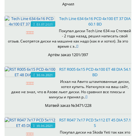
Арчил
Tech Line 634 6x16 PCD 4x100 ET 37 DIA
60.1 BD
03.07.2021
Покупал диски Tech Line 634 на Степвей
- 2 года назад, решил написать свой
отзыв. Смотрятся диски на машине как надо (как я и хотел). За это
время с э..
Артём заказ 1201/397
RST R005 6x15 PCD 4x100 ET 48 DIA 54.1
BD
30.06.2021
Искал на Авито штампованные диски,
хотел купить. Наткнулся на ваш сайт,
даже не знал, что в Азове льют диски. Но сравнил все плюсы и
минусы и принял р..
Матвей заказ №3471/228
RST R047 7x17 PCD 5x112 ET 45 DIA 57.1
S
30.06.2021
Покупал диски на Skoda Yeti так как это