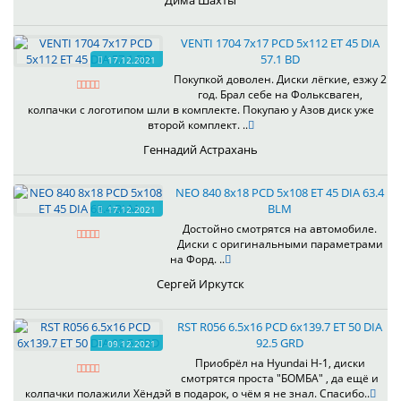
Дима Шахты
VENTI 1704 7x17 PCD 5x112 ET 45 DIA
57.1 BD
17.12.2021
Покупкой доволен. Диски лёгкие, езжу 2
год. Брал себе на Фольксваген,
колпачки с логотипом шли в комплекте. Покупаю у Азов диск уже
второй комплект. ..
Геннадий Астрахань
NEO 840 8x18 PCD 5x108 ET 45 DIA 63.4
BLM
17.12.2021
Достойно смотрятся на автомобиле.
Диски с оригинальными параметрами
на Форд. ..
Сергей Иркутск
RST R056 6.5x16 PCD 6x139.7 ET 50 DIA
92.5 GRD
09.12.2021
Приобрёл на Hyundai H-1, диски
смотрятся проста "БОМБА" , да ещё и
колпачки полажили Хёндэй в подарок, о чём я не знал. Спасибо..