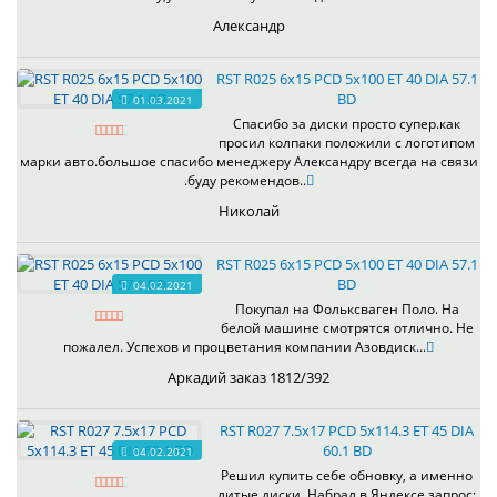
Александр
RST R025 6x15 PCD 5x100 ET 40 DIA 57.1
BD
01.03.2021
Спасибо за диски просто супер.как
просил колпаки положили с логотипом
марки авто.большое спасибо менеджеру Александру всегда на связи
.буду рекомендов..
Николай
RST R025 6x15 PCD 5x100 ET 40 DIA 57.1
BD
04.02.2021
Покупал на Фольксваген Поло. На
белой машине смотрятся отлично. Не
пожалел. Успехов и процветания компании Азовдиск...
Аркадий заказ 1812/392
RST R027 7.5x17 PCD 5x114.3 ET 45 DIA
60.1 BD
04.02.2021
Решил купить себе обновку, а именно
литые диски. Набрал в Яндексе запрос: