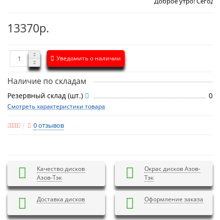
Доброе утро! Сегодня
Понедельни
13370р.
Уведомить о наличии
Наличие по складам
Резервный склад (шт.)
0
Смотреть характеристики товара
0 отзывов
Качество дисков
Окрас дисков Азов-
Азов-Тэк
Тэк
Доставка дисков
Оформление заказа