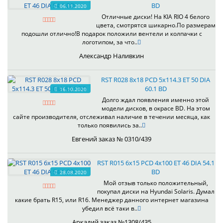
BD
06.11.2020
Отличные диски! На KIA RIO 4 белого
цвета, смотрятся шикарно.По размерам
подошли отлично!В подарок положили вентели и колпачки с
логотипом, за что..
Александр Наливкин
RST R028 8x18 PCD 5x114.3 ET 50 DIA
60.1 BD
16.10.2020
Долго ждал появления именно этой
модели дисков, в окрасе BD. На этом
сайте производителя, отслеживал наличие в течении месяца, как
только появились за..
Евгений заказ № 0310/439
RST R015 6x15 PCD 4x100 ET 46 DIA 54.1
BD
28.08.2020
Мой отзыв только положительный,
покупал диски на Hyundai Solaris. Думал
какие брать R15, или R16. Менеджер данного интернет магазина
убедил всё таки в..
Аркадий заказ №1308/435