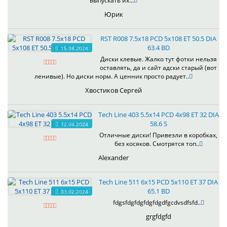
выпускать их...
Юрик
RST R008 7.5x18 PCD 5x108 ET 50.5 DIA
63.4 BD
15.08.2024
Диски клевые. Жалко тут фотки нельзя
оставлять, да и сайт адски старый (вот
ленивые). Но диски норм. А ценник просто радует..
Хвостиков Сергей
Tech Line 403 5.5x14 PCD 4x98 ET 32 DIA
58.6 S
12.04.2024
Отличные диски! Привезли в коробках,
без косяков. Смотрятся топ..
Alexander
Tech Line 511 6x15 PCD 5x110 ET 37 DIA
65.1 BD
03.02.2024
fdgsfdgfdgfdgfdgdfgcdvsdfsfd..
grgfdgfd