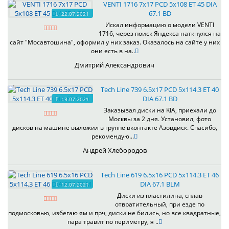
VENTI 1716 7x17 PCD 5x108 ET 45 DIA
67.1 BD
22.07.2021
Искал информацию о модели VENTI
1716, через поиск Яндекса наткнулся на
сайт "Мосавтошина", оформил у них заказ. Оказалось на сайте у них
они есть в на..
Дмитрий Александрович
Tech Line 739 6.5x17 PCD 5x114.3 ET 40
DIA 67.1 BD
13.07.2021
Заказывал диски на KIA, приехали до
Москвы за 2 дня. Установил, фото
дисков на машине выложил в группе вконтакте Азовдиск. Спасибо,
рекомендую...
Андрей Хлебородов
Tech Line 619 6.5x16 PCD 5x114.3 ET 46
DIA 67.1 BLM
12.07.2021
Диски из пластилина, сплав
отвратительный, при езде по
подмосковью, избегаю ям и прч, диски не бились, но все квадратные,
пара травит по периметру, я ..