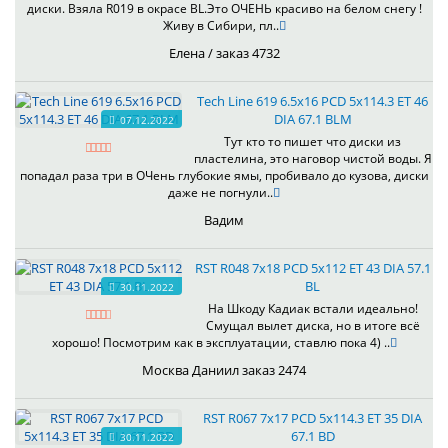
диски. Взяла R019 в окрасе BL.Это ОЧЕНЬ красиво на белом снегу !
Живу в Сибири, пл..
Елена / заказ 4732
Tech Line 619 6.5x16 PCD 5x114.3 ET 46
DIA 67.1 BLM
07.12.2022
Тут кто то пишет что диски из
пластелина, это наговор чистой воды. Я
попадал раза три в ОЧень глубокие ямы, пробивало до кузова, диски
даже не погнули..
Вадим
RST R048 7x18 PCD 5x112 ET 43 DIA 57.1
BL
30.11.2022
На Шкоду Кадиак встали идеально!
Смущал вылет диска, но в итоге всё
хорошо! Посмотрим как в эксплуатации, ставлю пока 4) ..
Москва Даниил заказ 2474
RST R067 7x17 PCD 5x114.3 ET 35 DIA
67.1 BD
30.11.2022