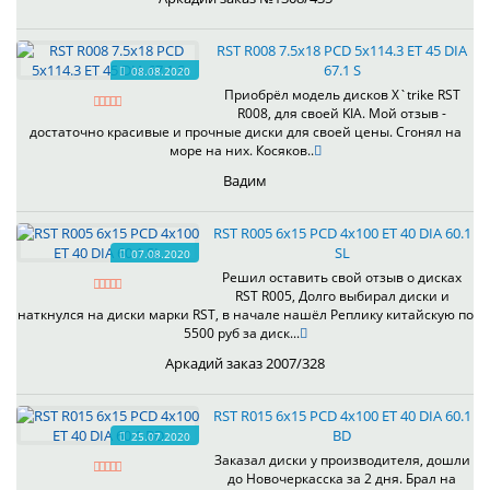
RST R008 7.5x18 PCD 5x114.3 ET 45 DIA
67.1 S
08.08.2020
Приобрёл модель дисков X`trike RST
R008, для своей KIA. Мой отзыв -
достаточно красивые и прочные диски для своей цены. Сгонял на
море на них. Косяков..
Вадим
RST R005 6x15 PCD 4x100 ET 40 DIA 60.1
SL
07.08.2020
Решил оставить свой отзыв о дисках
RST R005, Долго выбирал диски и
наткнулся на диски марки RST, в начале нашёл Реплику китайскую по
5500 руб за диск...
Аркадий заказ 2007/328
RST R015 6x15 PCD 4x100 ET 40 DIA 60.1
BD
25.07.2020
Заказал диски у производителя, дошли
до Новочеркасска за 2 дня. Брал на