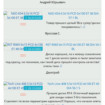
Андрей Юрьевич
NEO 654 6.5x16 PCD 5x100 ET 38 DIA
57.1 BL
06.07.2025
Товар пришел целый !Все супер !диски
понравились ! ..
Ярослав С.
RST R065 6x15 PCD 4x100 ET 48 DIA 54.1
BL
26.06.2025
Диски хорошие, но к моему сожалению
на 1 диске много грязи и пыли закатали
под краску, не понимаю, как такой диск прошёл контроль качества!
очень таки..
Дмитрий
Tech Line 408 5.5x14 PCD 4x100 ET 45
DIA 56.1 S
28.12.2024
Лучшие диски R14. Отличный вариант
для хонды сивик 5-6го поколения.
Стреляют по всем параметрам идеально!!! Хорошо, что начали опять