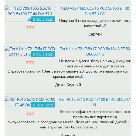
NEO V03-1665 6.5x16 PCD 5x100 ET 40
DIA 57.1 BD
20.12.2023
Покупал 3 года назад , диски отличного
качества! ..
Сергей
Tech Line 721 7.5x17 PCD 5x114.3 ET 50
DIA 67.1 S
04.10.2023
Не плохие диски. беру на зиму, рисунок
снежинки очень заходит в сезон.
Отработали почти 10лет, в этом сезоне 23г достал, начала лупится
краска. реаген..
Дима Бедный
RST R015 6x15 PCD 4x100 ET 46 DIA 54.1
SL
26.09.2023
Диски в анфас смотрятся отлично но в
профиль всё портит вид
выпукловатость в посадочном месте. Делайте или плоский дизайн
или впуклый, так более совре..
Андрей