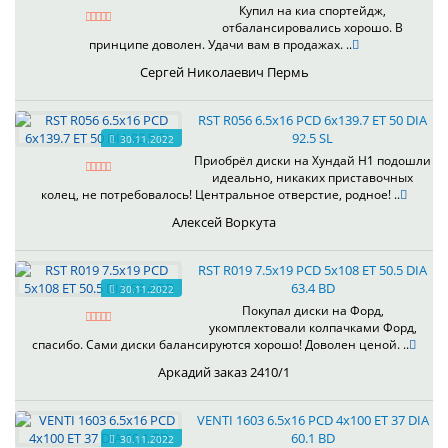
Купил на киа спортейдж,
отбалансировались хорошо. В
принципе доволен. Удачи вам в продажах. ..
Сергей Николаевич Пермь
RST R056 6.5x16 PCD 6x139.7 ET 50 DIA
92.5 SL
30.11.2022
Приобрёл диски на Хундай H1 подошли
идеально, никаких приставочных
колец, не потребовалось! Центральное отверстие, родное! ..
Алексей Воркута
RST R019 7.5x19 PCD 5x108 ET 50.5 DIA
63.4 BD
30.11.2022
Покупал диски на Форд,
укомплектовали колпачками Форд,
спасибо. Сами диски балансируются хорошо! Доволен ценой. ..
Аркадий заказ 2410/1
VENTI 1603 6.5x16 PCD 4x100 ET 37 DIA
60.1 BD
30.11.2022