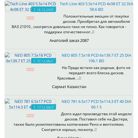
Tech Line 403 5.5x14 PCD 4x98 ET 32 DIA
58.6 BD
18.12.2021
Положительные эмоции от покупки
дисков. Приобретал для автомобиля
ВАЗ 21010 , смотрятся довольно таки не плохо. Как говорится -
поддержи отечественног..
Анатолий заказ 2087
NEO 805 7.5x18 PCD 6x139.7 ET 25 DIA
106.1 BD
17.12.2021
На Прадо встали как родные, фото не
передаёт всего блеска дисков.
Красивые. ..
Сармат Казахстан
NEO 781 6.5x17 PCD 5x114.3 ET 40 DIA
66.1 S
17.12.2021
Долго ждал производства этой модели
дисков. Поставил себе на Дастера,
также было укомплектованы колпачками Рено и вентилями.
Смотрятся хорошо, посмотр..