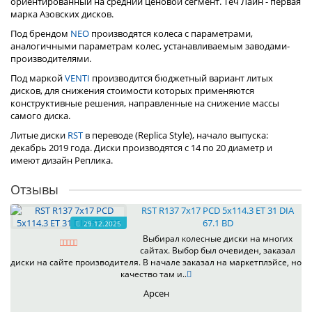
ориентированный на средний ценовой сегмент. Теч Лайн - первая
марка Азовских дисков.
Под брендом
NEO
производятся колеса с параметрами,
аналогичными параметрам колес, устанавливаемым заводами-
производителями.
Под маркой
VENTI
производится бюджетный вариант литых
дисков, для снижения стоимости которых применяются
конструктивные решения, направленные на снижение массы
самого диска.
Литые диски
RST
в переводе (Replica Style), начало выпуска:
декабрь 2019 года. Диски производятся с 14 по 20 диаметр и
имеют дизайн Реплика.
Отзывы
RST R137 7x17 PCD 5x114.3 ET 31 DIA
67.1 BD
29.12.2025
Выбирал колесные диски на многих
сайтах. Выбор был очевиден, заказал
диски на сайте производителя. В начале заказал на маркетплэйсе, но
качество там и..
Арсен