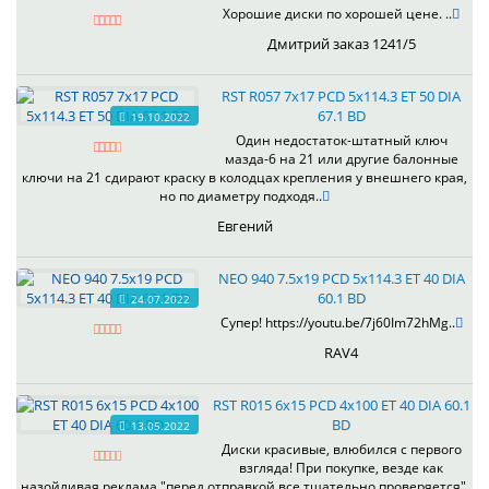
Хорошие диски по хорошей цене. ..
Дмитрий заказ 1241/5
RST R057 7x17 PCD 5x114.3 ET 50 DIA
67.1 BD
19.10.2022
Один недостаток-штатный ключ
мазда-6 на 21 или другие балонные
ключи на 21 сдирают краску в колодцах крепления у внешнего края,
но по диаметру подходя..
Евгений
NEO 940 7.5x19 PCD 5x114.3 ET 40 DIA
60.1 BD
24.07.2022
Супер! https://youtu.be/7j60Im72hMg..
RAV4
RST R015 6x15 PCD 4x100 ET 40 DIA 60.1
BD
13.05.2022
Диски красивые, влюбился с первого
взгляда! При покупке, везде как
назойливая реклама "перед отправкой все тщательно проверяется",