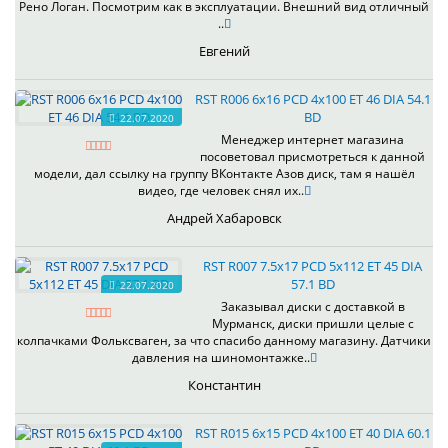
Рено Логан. Посмотрим как в эксплуатации. Внешний вид отличный
..
Евгений
RST R006 6x16 PCD 4x100 ET 46 DIA 54.1
BD
22.07.2020
Менеджер интернет магазина
посоветовал присмотреться к данной
модели, дал ссылку на группу ВКонтакте Азов диск, там я нашёл
видео, где человек снял их..
Андрей Хабаровск
RST R007 7.5x17 PCD 5x112 ET 45 DIA
57.1 BD
22.07.2020
Заказывал диски с доставкой в
Мурманск, диски пришли целые с
колпачками Фольксваген, за что спасибо данному магазину. Датчики
давления на шиномонтажке..
Константин
RST R015 6x15 PCD 4x100 ET 40 DIA 60.1