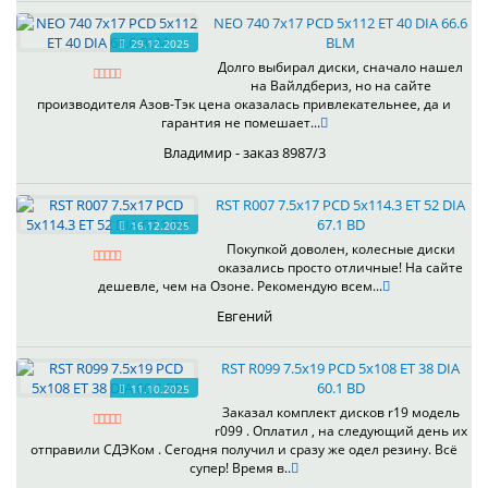
NEO 740 7x17 PCD 5x112 ET 40 DIA 66.6
BLM
29.12.2025
Долго выбирал диски, сначало нашел
на Вайлдбериз, но на сайте
производителя Азов-Тэк цена оказалась привлекательнее, да и
гарантия не помешает...
Владимир - заказ 8987/3
RST R007 7.5x17 PCD 5x114.3 ET 52 DIA
67.1 BD
16.12.2025
Покупкой доволен, колесные диски
оказались просто отличные! На сайте
дешевле, чем на Озоне. Рекомендую всем...
Евгений
RST R099 7.5x19 PCD 5x108 ET 38 DIA
60.1 BD
11.10.2025
Заказал комплект дисков r19 модель
r099 . Оплатил , на следующий день их
отправили СДЭКом . Сегодня получил и сразу же одел резину. Всё
супер! Время в..