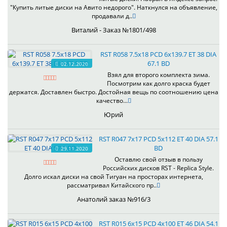
"Купить литые диски на Авито недорого". Наткнулся на объявление,
продавали д..
Виталий - Заказ №1801/498
RST R058 7.5x18 PCD 6x139.7 ET 38 DIA
67.1 BD
02.12.2020
Взял для второго комплекта зима.
Посмотрим как долго краска будет
держатся. Доставлен быстро. Достойная вещь по соотношению цена
качество...
Юрий
RST R047 7x17 PCD 5x112 ET 40 DIA 57.1
BD
29.11.2020
Оставлю свой отзыв в пользу
Российских дисков RST - Replica Style.
Долго искал диски на свой Тигуан на просторах интернета,
рассматривал Китайского пр..
Анатолий заказ №916/3
RST R015 6x15 PCD 4x100 ET 46 DIA 54.1