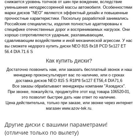
снижается уровень толчков от шин при вождении, вследствие
уменьшения неподрессоренной массы автомобиля. Особенностями
марки дисков "NEO" являются эффектный дизайн и повышенные
прочностные характеристики. Поскольку разработкой занимались
Российские специалисты, изделия полностью адаптированы к
специфике отечественных дорог и воспринимаемых нагрузок. Они
хорошо сопротивляются ударным, разламывающим,
сдавливающим воздействиям и иной механической агрессии. У нас
вы сможете недорого купить диски NEO 815 8x18 PCD 5x127 ET
56.4 DIA 71.6 S
Как купить диски?
Достаточно позвонить нам, или заказать бесплатный звонок и наш
менеджер проконсультирует вас по наличию, или о сроках
доставка дисков NEO 815 S R18*8 5x127 ET56,4 DIA71,6
Все заказы обрабатывают менеджеры компании "Азовдиск".
При звонке, пожалуйста, продиктуйте этот код товара 106520-01,
это позволит быстрее дать нам ответ по наличию.
Цена действительна, только при заказе, или звонке через интернет
магазин www.azov-tek.ru.
Другие диски с вашими параметрами!
(отличие только по вылету)