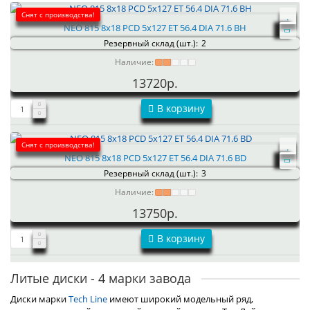
Снят с производства!
NEO 815 8x18 PCD 5x127 ET 56.4 DIA 71.6 BH
Резервный склад (шт.):
2
Наличие:
13720р.
В корзину
Снят с производства!
NEO 815 8x18 PCD 5x127 ET 56.4 DIA 71.6 BD
Резервный склад (шт.):
3
Наличие:
13750р.
В корзину
Литые диски - 4 марки завода
Диски марки
Tech Line
имеют широкий модельный ряд,