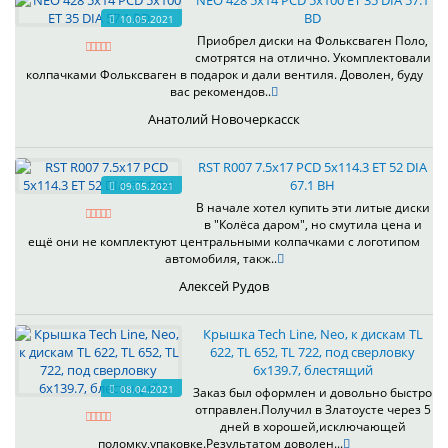
NEO 428 5x14 PCD 5x100 ET 35 DIA 57.1
BD
10.05.2021
Приобрел диски на Фольксваген Поло,
смотрятся на отлично. Укомплектовали
колпачками Фольксваген в подарок и дали вентиля. Доволен, буду
вас рекомендов..
Анатолий Новочеркасск
RST R007 7.5x17 PCD 5x114.3 ET 52 DIA
67.1 BH
09.05.2021
В начале хотел купить эти литые диски
в "Колёса даром", но смутила цена и
ещё они не комплектуют центральными колпачками с логотипом
автомобиля, такж..
Алексей Рудов
Крышка Tech Line, Neo, к дискам TL
622, TL 652, TL 722, под сверловку
6х139.7, блестящий
08.04.2021
Заказ был оформлен и довольно быстро
отправлен.Получил в Златоусте через 5
дней в хорошей,исключающей
поломку,упаковке.Результатом доволен...