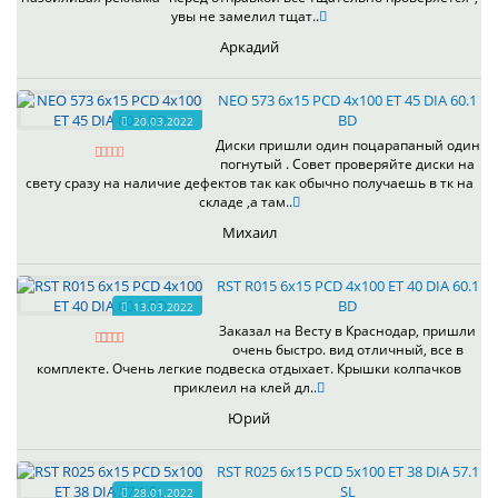
увы не замелил тщат..
Аркадий
NEO 573 6x15 PCD 4x100 ET 45 DIA 60.1
BD
20.03.2022
Диски пришли один поцарапаный один
погнутый . Совет проверяйте диски на
свету сразу на наличие дефектов так как обычно получаешь в тк на
складе ,а там..
Михаил
RST R015 6x15 PCD 4x100 ET 40 DIA 60.1
BD
13.03.2022
Заказал на Весту в Краснодар, пришли
очень быстро. вид отличный, все в
комплекте. Очень легкие подвеска отдыхает. Крышки колпачков
приклеил на клей дл..
Юрий
RST R025 6x15 PCD 5x100 ET 38 DIA 57.1
SL
28.01.2022