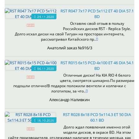
RST R047 7x17 PCD 5x112 ET 40 DIA 57.1
BD
29.11.2020
Оставлю свой отзыв в пользу
Российских дисков RST - Replica Style.
Долго искал диски на свой Тигуан на просторах интернета,
рассматривал Китайского пр..
Анатолий заказ №916/3
RST R015 6x15 PCD 4x100 ET 46 DIA 54.1
BD
06.11.2020
Отличные диски! На KIA RIO 4 белого
цвета, смотрятся шикарно.По размерам
подошли отлично!В подарок положили вентели и колпачки с
логотипом, за что..
Александр Наливкин
RST R028 8x18 PCD 5x114.3 ET 50 DIA
60.1 BD
16.10.2020
Долго ждал появления именно этой
модели дисков, в окрасе BD. На этом
сайте производителя, отслеживал наличие в течении месяца, как