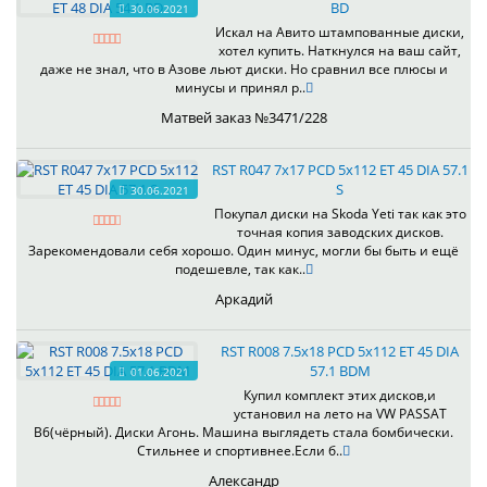
BD
30.06.2021
Искал на Авито штампованные диски,
хотел купить. Наткнулся на ваш сайт,
даже не знал, что в Азове льют диски. Но сравнил все плюсы и
минусы и принял р..
Матвей заказ №3471/228
RST R047 7x17 PCD 5x112 ET 45 DIA 57.1
S
30.06.2021
Покупал диски на Skoda Yeti так как это
точная копия заводских дисков.
Зарекомендовали себя хорошо. Один минус, могли бы быть и ещё
подешевле, так как..
Аркадий
RST R008 7.5x18 PCD 5x112 ET 45 DIA
57.1 BDM
01.06.2021
Купил комплект этих дисков,и
установил на лето на VW PASSAT
B6(чёрный). Диски Агонь. Машина выглядеть стала бомбически.
Стильнее и спортивнее.Если б..
Александр