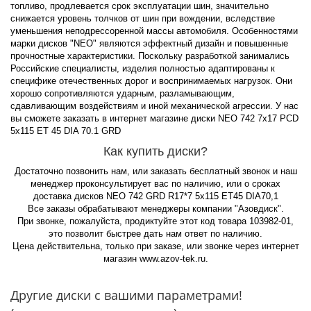
топливо, продлевается срок эксплуатации шин, значительно
снижается уровень толчков от шин при вождении, вследствие
уменьшения неподрессоренной массы автомобиля. Особенностями
марки дисков "NEO" являются эффектный дизайн и повышенные
прочностные характеристики. Поскольку разработкой занимались
Российские специалисты, изделия полностью адаптированы к
специфике отечественных дорог и воспринимаемых нагрузок. Они
хорошо сопротивляются ударным, разламывающим,
сдавливающим воздействиям и иной механической агрессии. У нас
вы сможете заказать в интернет магазине диски NEO 742 7x17 PCD
5x115 ET 45 DIA 70.1 GRD
Как купить диски?
Достаточно позвонить нам, или заказать бесплатный звонок и наш
менеджер проконсультирует вас по наличию, или о сроках
доставка дисков NEO 742 GRD R17*7 5x115 ET45 DIA70,1
Все заказы обрабатывают менеджеры компании "Азовдиск".
При звонке, пожалуйста, продиктуйте этот код товара 103982-01,
это позволит быстрее дать нам ответ по наличию.
Цена действительна, только при заказе, или звонке через интернет
магазин www.azov-tek.ru.
Другие диски с вашими параметрами!