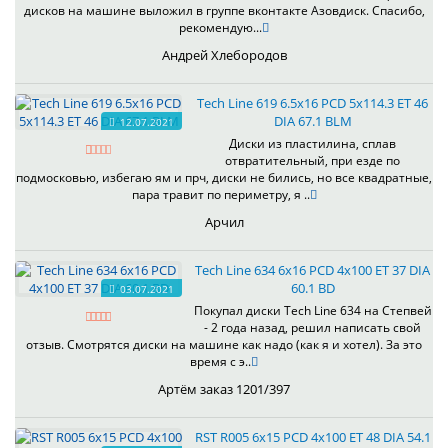
дисков на машине выложил в группе вконтакте Азовдиск. Спасибо,
рекомендую...
Андрей Хлебородов
Tech Line 619 6.5x16 PCD 5x114.3 ET 46
DIA 67.1 BLM
12.07.2021
Диски из пластилина, сплав
отвратительный, при езде по
подмосковью, избегаю ям и прч, диски не бились, но все квадратные,
пара травит по периметру, я ..
Арчил
Tech Line 634 6x16 PCD 4x100 ET 37 DIA
60.1 BD
03.07.2021
Покупал диски Tech Line 634 на Степвей
- 2 года назад, решил написать свой
отзыв. Смотрятся диски на машине как надо (как я и хотел). За это
время с э..
Артём заказ 1201/397
RST R005 6x15 PCD 4x100 ET 48 DIA 54.1