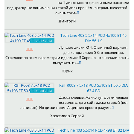
на 1 диске много грязи и пыли закатали
под краску, не понимаю, как такой диск прошёл контроль качества!
очень таки..
Дмитрий
Tech Line 408 5.5x14 PCD 4x100 ET 45
DIA 56.1 S
28.12.2024
Лучшие диски R14. Отличный вариант
для хонды сивик 5-6го поколения.
Стреляют по всем параметрам идеально!!! Хорошо, что начали опять
выпускать их...
Юрик
RST R008 7.5x18 PCD 5x108 ET 50.5 DIA
63.4 BD
15.08.2024
Диски клевые. Жалко тут фотки нельзя
оставлять, да и сайт адски старый (вот
ленивые). Но диски норм. А ценник просто радует..
Хвостиков Сергей
Tech Line 403 5.5x14 PCD 4x98 ET 32 DIA