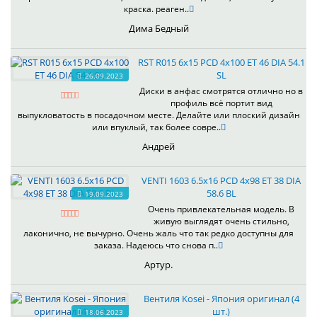
краска. реаген..
Дима Бедный
RST R015 6x15 PCD 4x100 ET 46 DIA 54.1
SL
26.09.2023
Диски в анфас смотрятся отлично но в
профиль всё портит вид
выпукловатость в посадочном месте. Делайте или плоский дизайн
или впуклый, так более совре..
Андрей
VENTI 1603 6.5x16 PCD 4x98 ET 38 DIA
58.6 BL
19.09.2023
Очень привлекательная модель. В
живую выглядят очень стильно,
лаконично, не вычурно. Очень жаль что так редко доступны для
заказа. Надеюсь что снова п..
Артур.
Вентиля Kosei - Япония оригинал (4
шт.)
18.06.2023