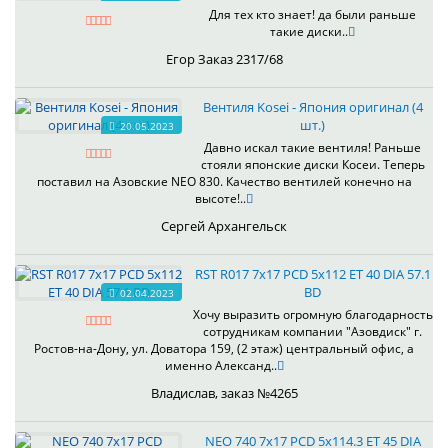
Для тех кто знает! да были раньше
такие диски..
Егор Заказ 2317/68
Вентиля Kosei - Япония оригинал (4
шт.)
20.05.2023
Давно искал такие вентиля! Раньше
стояли японские диски Косеи. Теперь
поставил на Азовские NEO 830. Качество вентилей конечно на
высоте!..
Сергей Архангельск
RST R017 7x17 PCD 5x112 ET 40 DIA 57.1
BD
02.04.2023
Хочу выразить огромную благодарность
сотрудникам компании "Азовдиск" г.
Ростов-на-Дону, ул. Доватора 159, (2 этаж) центральный офис, а
именно Александ..
Владислав, заказ №4265
NEO 740 7x17 PCD 5x114.3 ET 45 DIA