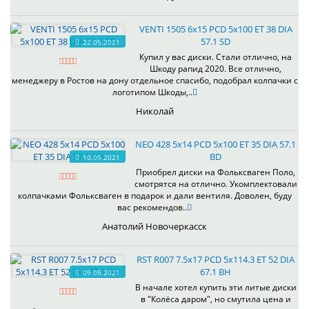
VENTI 1505 6x15 PCD 5x100 ET 38 DIA
57.1 SD
22.05.2021
Купил у вас диски. Стали отлично, на
Шкоду рапид 2020. Все отлично,
менеджеру в Ростов на дону отдельное спасибо, подобрал колпачки с
логотипом Шкоды,..
Николай
NEO 428 5x14 PCD 5x100 ET 35 DIA 57.1
BD
10.05.2021
Приобрел диски на Фольксваген Поло,
смотрятся на отлично. Укомплектовали
колпачками Фольксваген в подарок и дали вентиля. Доволен, буду
вас рекомендов..
Анатолий Новочеркасск
RST R007 7.5x17 PCD 5x114.3 ET 52 DIA
67.1 BH
09.05.2021
В начале хотел купить эти литые диски
в "Колёса даром", но смутила цена и