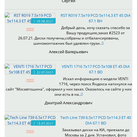
Сергей
RST R019 7.5x19 PCD 5x114.3 ET 45 DIA
67.1 BH
09.08.2021
Добрый день, хочу сказать спасибо за
Вашу продукцию,заказ #2523 от
26.07.21. Диски получены,собраны и отбалансированы,
шиномонтажник был удивлен-грузи..
Алексей Валерьевич
VENTI 1716 7x17 PCD 5x108 ET 45 DIA
67.1 BD
22.07.2021
Искал информацию о модели VENTI
1716, через поиск Яндекса наткнулся на
сайт "Мосавтошина", оформил у них заказ. Оказалось на сайте у них
они есть в на..
Дмитрий Александрович
Tech Line 739 6.5x17 PCD 5x114.3 ET 40
DIA 67.1 BD
13.07.2021
Заказывал диски на KIA, приехали до
Москвы за 2 дня. Установил, фото