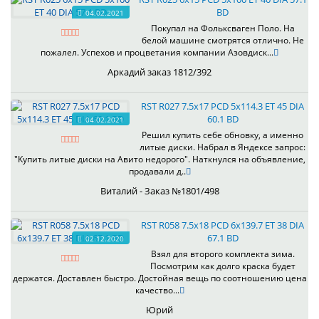
BD
04.02.2021
Покупал на Фольксваген Поло. На
белой машине смотрятся отлично. Не
пожалел. Успехов и процветания компании Азовдиск...
Аркадий заказ 1812/392
RST R027 7.5x17 PCD 5x114.3 ET 45 DIA
60.1 BD
04.02.2021
Решил купить себе обновку, а именно
литые диски. Набрал в Яндексе запрос:
"Купить литые диски на Авито недорого". Наткнулся на объявление,
продавали д..
Виталий - Заказ №1801/498
RST R058 7.5x18 PCD 6x139.7 ET 38 DIA
67.1 BD
02.12.2020
Взял для второго комплекта зима.
Посмотрим как долго краска будет
держатся. Доставлен быстро. Достойная вещь по соотношению цена
качество...
Юрий