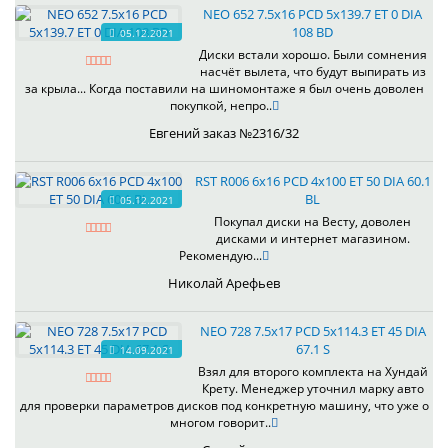
NEO 652 7.5x16 PCD 5x139.7 ET 0 DIA
108 BD
05.12.2021
Диски встали хорошо. Были сомнения
насчёт вылета, что будут выпирать из
за крыла... Когда поставили на шиномонтаже я был очень доволен
покупкой, непро..
Евгений заказ №2316/32
RST R006 6x16 PCD 4x100 ET 50 DIA 60.1
BL
05.12.2021
Покупал диски на Весту, доволен
дисками и интернет магазином.
Рекомендую...
Николай Арефьев
NEO 728 7.5x17 PCD 5x114.3 ET 45 DIA
67.1 S
14.09.2021
Взял для второго комплекта на Хундай
Крету. Менеджер уточнил марку авто
для проверки параметров дисков под конкретную машину, что уже о
многом говорит..