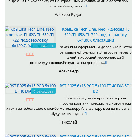
ещё они не комплектуют центральными колпачками с логотипом
автомобиля, такж..
Алексей Рудов
Крышка Tech Line, Neo, к дискам TL
622, TL 652, TL 722, под сверловку
6х139.7, блестящий
08.04.2021
Заказ был оформлен и довольно быстро
отправлен.Получил в Златоусте через 5
дней в хорошей,исключающей
поломку,упаковке.Результатом доволен...
Александр
RST R025 6x15 PCD 5x100 ET 40 DIA 57.1
BD
01.03.2021
Спасибо за диски просто супер.как
просил колпаки положили с логотипом
марки авто.большое спасибо менеджеру Александру всегда на связи
.буду рекомендов..
Николай
RST R025 6x15 PCD 5x100 ET 40 DIA 57.1