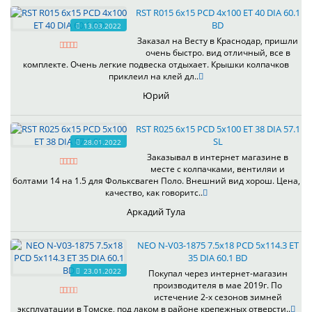
RST R015 6x15 PCD 4x100 ET 40 DIA 60.1
BD
13.03.2022
Заказал на Весту в Краснодар, пришли
очень быстро. вид отличный, все в
комплекте. Очень легкие подвеска отдыхает. Крышки колпачков
приклеил на клей дл..
Юрий
RST R025 6x15 PCD 5x100 ET 38 DIA 57.1
SL
28.01.2022
Заказывал в интернет магазине в
месте с колпачками, вентиляи и
болтами 14 на 1.5 для Фольксваген Поло. Внешний вид хорош. Цена,
качество, как говоритс..
Аркадий Тула
NEO N-V03-1875 7.5x18 PCD 5x114.3 ET
35 DIA 60.1 BD
23.01.2022
Покупал через интернет-магазин
производителя в мае 2019г. По
истечение 2-х сезонов зимней
эксплуатации в Томске, под лаком в районе крепежных отверсти..