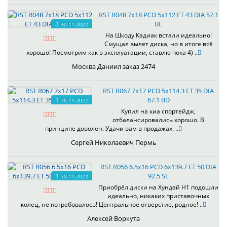
RST R048 7x18 PCD 5x112 ET 43 DIA 57.1
BL
30.11.2022
На Шкоду Кадиак встали идеально!
Смущал вылет диска, но в итоге всё
хорошо! Посмотрим как в эксплуатации, ставлю пока 4) ..
Москва Даниил заказ 2474
RST R067 7x17 PCD 5x114.3 ET 35 DIA
67.1 BD
30.11.2022
Купил на киа спортейдж,
отбалансировались хорошо. В
принципе доволен. Удачи вам в продажах. ..
Сергей Николаевич Пермь
RST R056 6.5x16 PCD 6x139.7 ET 50 DIA
92.5 SL
30.11.2022
Приобрёл диски на Хундай H1 подошли
идеально, никаких приставочных
колец, не потребовалось! Центральное отверстие, родное! ..
Алексей Воркута