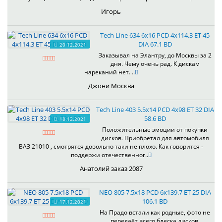
Игорь
Tech Line 634 6x16 PCD 4x114.3 ET 45
DIA 67.1 BD
20.12.2021
Заказывал на Элантру, до Москвы за 2
дня. Чему очень рад. К дискам
нареканий нет. ..
Джони Москва
Tech Line 403 5.5x14 PCD 4x98 ET 32 DIA
58.6 BD
18.12.2021
Положительные эмоции от покупки
дисков. Приобретал для автомобиля
ВАЗ 21010 , смотрятся довольно таки не плохо. Как говорится -
поддержи отечественног..
Анатолий заказ 2087
NEO 805 7.5x18 PCD 6x139.7 ET 25 DIA
106.1 BD
17.12.2021
На Прадо встали как родные, фото не
передаёт всего блеска дисков.