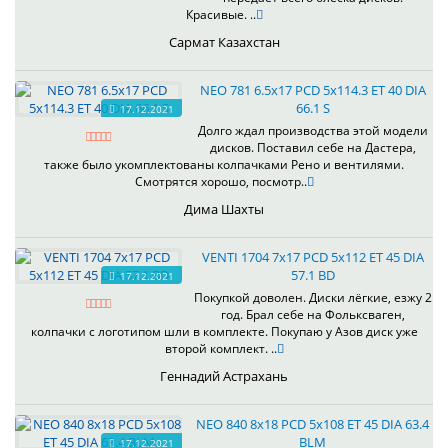
Красивые. ..
Сармат Казахстан
NEO 781 6.5x17 PCD 5x114.3 ET 40 DIA
66.1 S
17.12.2021
Долго ждал производства этой модели
дисков. Поставил себе на Дастера,
также было укомплектованы колпачками Рено и вентилями.
Смотрятся хорошо, посмотр..
Дима Шахты
VENTI 1704 7x17 PCD 5x112 ET 45 DIA
57.1 BD
17.12.2021
Покупкой доволен. Диски лёгкие, езжу 2
год. Брал себе на Фольксваген,
колпачки с логотипом шли в комплекте. Покупаю у Азов диск уже
второй комплект. ..
Геннадий Астрахань
NEO 840 8x18 PCD 5x108 ET 45 DIA 63.4
BLM
17.12.2021