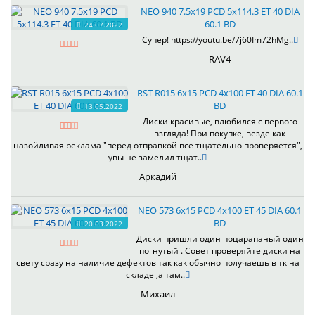
NEO 940 7.5x19 PCD 5x114.3 ET 40 DIA
60.1 BD
24.07.2022
Супер! https://youtu.be/7j60Im72hMg..
RAV4
RST R015 6x15 PCD 4x100 ET 40 DIA 60.1
BD
13.05.2022
Диски красивые, влюбился с первого
взгляда! При покупке, везде как
назойливая реклама "перед отправкой все тщательно проверяется",
увы не замелил тщат..
Аркадий
NEO 573 6x15 PCD 4x100 ET 45 DIA 60.1
BD
20.03.2022
Диски пришли один поцарапаный один
погнутый . Совет проверяйте диски на
свету сразу на наличие дефектов так как обычно получаешь в тк на
складе ,а там..
Михаил