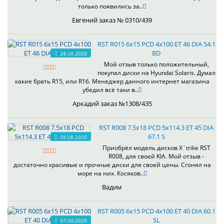
только появились за..
Евгений заказ № 0310/439
RST R015 6x15 PCD 4x100 ET 46 DIA 54.1
BD
28.08.2020
Мой отзыв только положительный,
покупал диски на Hyundai Solaris. Думал
какие брать R15, или R16. Менеджер данного интернет магазина
убедил всё таки в..
Аркадий заказ №1308/435
RST R008 7.5x18 PCD 5x114.3 ET 45 DIA
67.1 S
08.08.2020
Приобрёл модель дисков X`trike RST
R008, для своей KIA. Мой отзыв -
достаточно красивые и прочные диски для своей цены. Сгонял на
море на них. Косяков..
Вадим
RST R005 6x15 PCD 4x100 ET 40 DIA 60.1
SL
07.08.2020