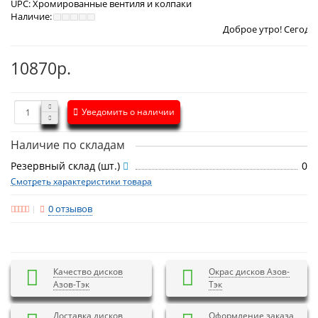
UPC:
Хромированные вентиля и колпаки
Наличие:
Доброе утро! Сегодня
Четверг 6 
10870р.
Уведомить о наличии
Наличие по складам
Резервный склад (шт.)
0
Смотреть характеристики товара
0 отзывов
Качество дисков
Окрас дисков Азов-
Азов-Тэк
Тэк
Доставка дисков
Оформление заказа