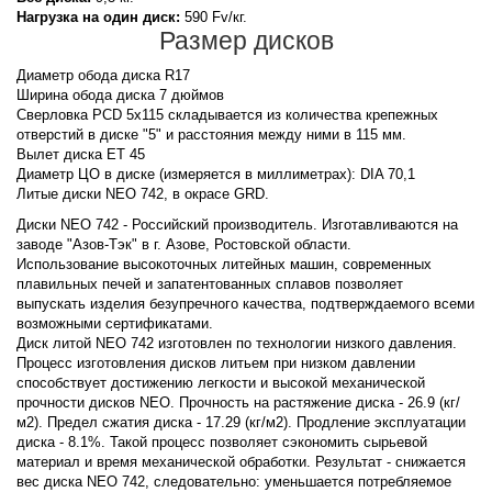
Нагрузка на один диск:
590 Fv/кг.
Размер дисков
Диаметр обода диска R17
Ширина обода диска 7 дюймов
Сверловка PCD 5x115 складывается из количества крепежных
отверстий в диске "5" и расстояния между ними в 115 мм.
Вылет диска ET 45
Диаметр ЦО в диске (измеряется в миллиметрах): DIA 70,1
Литые диски NEO 742, в окрасе GRD.
Диски NEO 742 - Российский производитель. Изготавливаются на
заводе "Азов-Тэк" в г. Азове, Ростовской области.
Использование высокоточных литейных машин, современных
плавильных печей и запатентованных сплавов позволяет
выпускать изделия безупречного качества, подтверждаемого всеми
возможными сертификатами.
Диск литой NEO 742 изготовлен по технологии низкого давления.
Процесс изготовления дисков литьем при низком давлении
способствует достижению легкости и высокой механической
прочности дисков NEO. Прочность на растяжение диска - 26.9 (кг/
м2). Предел сжатия диска - 17.29 (кг/м2). Продление эксплуатации
диска - 8.1%. Такой процесс позволяет сэкономить сырьевой
материал и время механической обработки. Результат - снижается
вес диска NEO 742, следовательно: уменьшается потребляемое