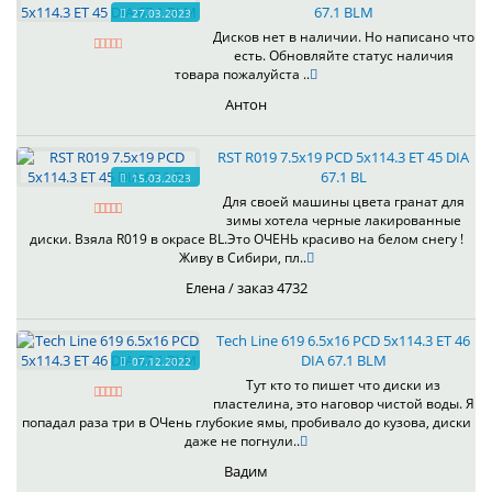
67.1 BLM
27.03.2023
Дисков нет в наличии. Но написано что
есть. Обновляйте статус наличия
товара пожалуйста ..
Антон
RST R019 7.5x19 PCD 5x114.3 ET 45 DIA
67.1 BL
15.03.2023
Для своей машины цвета гранат для
зимы хотела черные лакированные
диски. Взяла R019 в окрасе BL.Это ОЧЕНЬ красиво на белом снегу !
Живу в Сибири, пл..
Елена / заказ 4732
Tech Line 619 6.5x16 PCD 5x114.3 ET 46
DIA 67.1 BLM
07.12.2022
Тут кто то пишет что диски из
пластелина, это наговор чистой воды. Я
попадал раза три в ОЧень глубокие ямы, пробивало до кузова, диски
даже не погнули..
Вадим