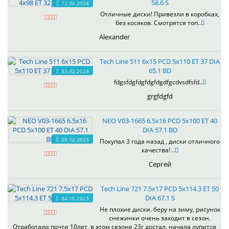
58.6 S
12.04.2024
Отличные диски! Привезли в коробках,
без косяков. Смотрятся топ..
Alexander
Tech Line 511 6x15 PCD 5x110 ET 37 DIA
65.1 BD
03.02.2024
fdgsfdgfdgfdgfdgdfgcdvsdfsfd..
grgfdgfd
NEO V03-1665 6.5x16 PCD 5x100 ET 40
DIA 57.1 BD
20.12.2023
Покупал 3 года назад , диски отличного
качества! ..
Сергей
Tech Line 721 7.5x17 PCD 5x114.3 ET 50
DIA 67.1 S
04.10.2023
Не плохие диски. беру на зиму, рисунок
снежинки очень заходит в сезон.
Отработали почти 10лет, в этом сезоне 23г достал, начала лупится