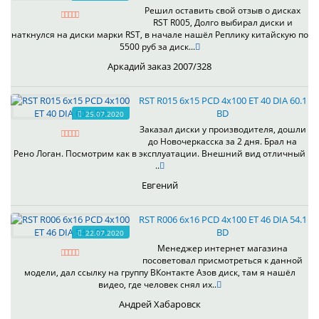
Решил оставить свой отзыв о дисках
RST R005, Долго выбирал диски и
наткнулся на диски марки RST, в начале нашёл Реплику китайскую по
5500 руб за диск...
Аркадий заказ 2007/328
RST R015 6x15 PCD 4x100 ET 40 DIA 60.1
BD
25.07.2020
Заказал диски у производителя, дошли
до Новочеркасска за 2 дня. Брал на
Рено Логан. Посмотрим как в эксплуатации. Внешний вид отличный
..
Евгений
RST R006 6x16 PCD 4x100 ET 46 DIA 54.1
BD
22.07.2020
Менеджер интернет магазина
посоветовал присмотреться к данной
модели, дал ссылку на группу ВКонтакте Азов диск, там я нашёл
видео, где человек снял их..
Андрей Хабаровск