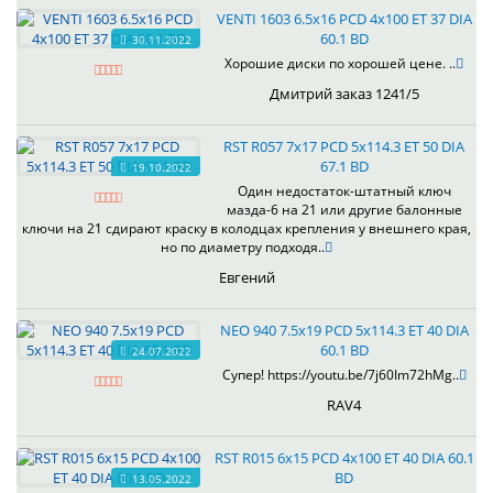
VENTI 1603 6.5x16 PCD 4x100 ET 37 DIA
60.1 BD
30.11.2022
Хорошие диски по хорошей цене. ..
Дмитрий заказ 1241/5
RST R057 7x17 PCD 5x114.3 ET 50 DIA
67.1 BD
19.10.2022
Один недостаток-штатный ключ
мазда-6 на 21 или другие балонные
ключи на 21 сдирают краску в колодцах крепления у внешнего края,
но по диаметру подходя..
Евгений
NEO 940 7.5x19 PCD 5x114.3 ET 40 DIA
60.1 BD
24.07.2022
Супер! https://youtu.be/7j60Im72hMg..
RAV4
RST R015 6x15 PCD 4x100 ET 40 DIA 60.1
BD
13.05.2022