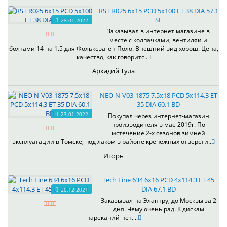
RST R025 6x15 PCD 5x100 ET 38 DIA 57.1
SL
28.01.2022
Заказывал в интернет магазине в
месте с колпачками, вентиляи и
болтами 14 на 1.5 для Фольксваген Поло. Внешний вид хорош. Цена,
качество, как говоритс..
Аркадий Тула
NEO N-V03-1875 7.5x18 PCD 5x114.3 ET
35 DIA 60.1 BD
23.01.2022
Покупал через интернет-магазин
производителя в мае 2019г. По
истечение 2-х сезонов зимней
эксплуатации в Томске, под лаком в районе крепежных отверсти..
Игорь
Tech Line 634 6x16 PCD 4x114.3 ET 45
DIA 67.1 BD
20.12.2021
Заказывал на Элантру, до Москвы за 2
дня. Чему очень рад. К дискам
нареканий нет. ..