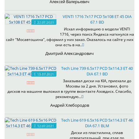
Алексей Валерьевич
VENTI 1716 7x17 PCD 5x108 ET 45 DIA
67.1 BD
22.07.2021
Искал информацию о модели VENTI
1716, через поиск Яндекса наткнулся на
сайт "Мосавтошина", оформил у них заказ. Оказалось на сайте у них
они есть в на..
Дмитрий Александрович
Tech Line 739 6.5x17 PCD 5x114.3 ET 40
DIA 67.1 BD
13.07.2021
Заказывал диски на KIA, приехали до
Москвы за 2 дня. Установил, фото
дисков на машине выложил в группе вконтакте Азовдиск. Спасибо,
рекомендую...
Андрей Хлебородов
Tech Line 619 6.5x16 PCD 5x114.3 ET 46
DIA 67.1 BLM
12.07.2021
Диски из пластилина, сплав
отвратительный, при езде по