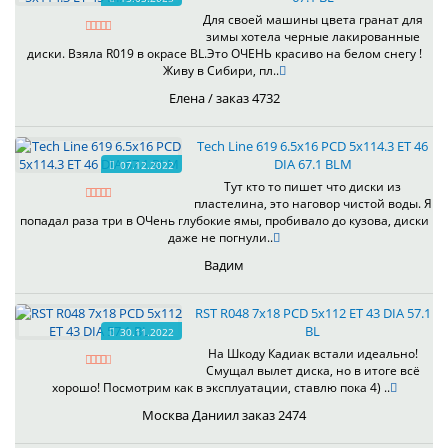
Для своей машины цвета гранат для
зимы хотела черные лакированные
диски. Взяла R019 в окрасе BL.Это ОЧЕНЬ красиво на белом снегу !
Живу в Сибири, пл..
Елена / заказ 4732
Tech Line 619 6.5x16 PCD 5x114.3 ET 46
DIA 67.1 BLM
07.12.2022
Тут кто то пишет что диски из
пластелина, это наговор чистой воды. Я
попадал раза три в ОЧень глубокие ямы, пробивало до кузова, диски
даже не погнули..
Вадим
RST R048 7x18 PCD 5x112 ET 43 DIA 57.1
BL
30.11.2022
На Шкоду Кадиак встали идеально!
Смущал вылет диска, но в итоге всё
хорошо! Посмотрим как в эксплуатации, ставлю пока 4) ..
Москва Даниил заказ 2474