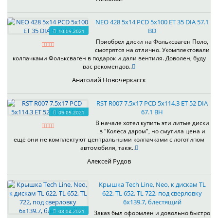
NEO 428 5x14 PCD 5x100 ET 35 DIA 57.1
BD
10.05.2021
Приобрел диски на Фольксваген Поло,
смотрятся на отлично. Укомплектовали
колпачками Фольксваген в подарок и дали вентиля. Доволен, буду
вас рекомендов..
Анатолий Новочеркасск
RST R007 7.5x17 PCD 5x114.3 ET 52 DIA
67.1 BH
09.05.2021
В начале хотел купить эти литые диски
в "Колёса даром", но смутила цена и
ещё они не комплектуют центральными колпачками с логотипом
автомобиля, такж..
Алексей Рудов
Крышка Tech Line, Neo, к дискам TL
622, TL 652, TL 722, под сверловку
6х139.7, блестящий
08.04.2021
Заказ был оформлен и довольно быстро