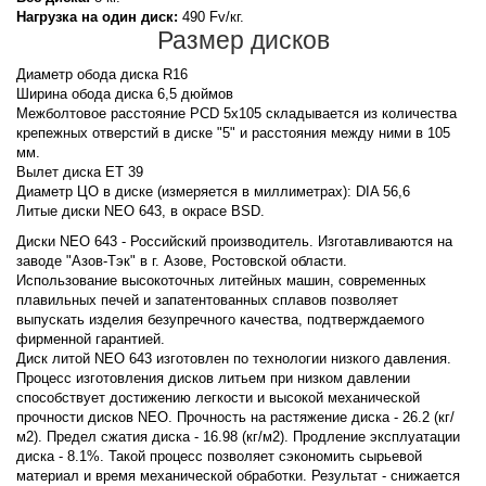
Нагрузка на один диск:
490 Fv/кг.
Размер дисков
Диаметр обода диска R16
Ширина обода диска 6,5 дюймов
Межболтовое расстояние PCD 5x105 складывается из количества
крепежных отверстий в диске "5" и расстояния между ними в 105
мм.
Вылет диска ET 39
Диаметр ЦО в диске (измеряется в миллиметрах): DIA 56,6
Литые диски NEO 643, в окрасе BSD.
Диски NEO 643 - Российский производитель. Изготавливаются на
заводе "Азов-Тэк" в г. Азове, Ростовской области.
Использование высокоточных литейных машин, современных
плавильных печей и запатентованных сплавов позволяет
выпускать изделия безупречного качества, подтверждаемого
фирменной гарантией.
Диск литой NEO 643 изготовлен по технологии низкого давления.
Процесс изготовления дисков литьем при низком давлении
способствует достижению легкости и высокой механической
прочности дисков NEO. Прочность на растяжение диска - 26.2 (кг/
м2). Предел сжатия диска - 16.98 (кг/м2). Продление эксплуатации
диска - 8.1%. Такой процесс позволяет сэкономить сырьевой
материал и время механической обработки. Результат - снижается