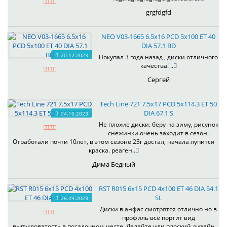
grgfdgfd
NEO V03-1665 6.5x16 PCD 5x100 ET 40
DIA 57.1 BD
20.12.2023
Покупал 3 года назад , диски отличного
качества! ..
Сергей
Tech Line 721 7.5x17 PCD 5x114.3 ET 50
DIA 67.1 S
04.10.2023
Не плохие диски. беру на зиму, рисунок
снежинки очень заходит в сезон.
Отработали почти 10лет, в этом сезоне 23г достал, начала лупится
краска. реаген..
Дима Бедный
RST R015 6x15 PCD 4x100 ET 46 DIA 54.1
SL
26.09.2023
Диски в анфас смотрятся отлично но в
профиль всё портит вид
выпукловатость в посадочном месте. Делайте или плоский дизайн