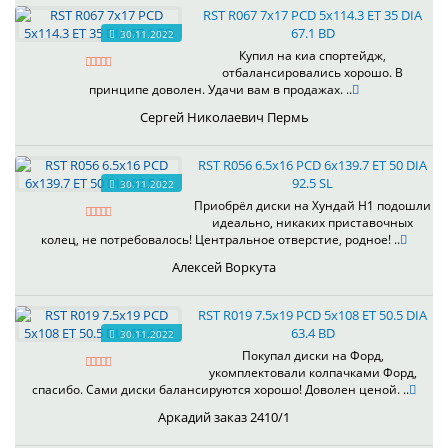
RST R067 7x17 PCD 5x114.3 ET 35 DIA
67.1 BD
30.11.2022
Купил на киа спортейдж,
отбалансировались хорошо. В
принципе доволен. Удачи вам в продажах. ..
Сергей Николаевич Пермь
RST R056 6.5x16 PCD 6x139.7 ET 50 DIA
92.5 SL
30.11.2022
Приобрёл диски на Хундай H1 подошли
идеально, никаких приставочных
колец, не потребовалось! Центральное отверстие, родное! ..
Алексей Воркута
RST R019 7.5x19 PCD 5x108 ET 50.5 DIA
63.4 BD
30.11.2022
Покупал диски на Форд,
укомплектовали колпачками Форд,
спасибо. Сами диски балансируются хорошо! Доволен ценой. ..
Аркадий заказ 2410/1