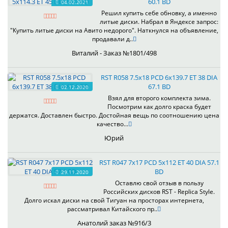
60.1 BD
04.02.2021
Решил купить себе обновку, а именно
литые диски. Набрал в Яндексе запрос:
"Купить литые диски на Авито недорого". Наткнулся на объявление,
продавали д..
Виталий - Заказ №1801/498
RST R058 7.5x18 PCD 6x139.7 ET 38 DIA
67.1 BD
02.12.2020
Взял для второго комплекта зима.
Посмотрим как долго краска будет
держатся. Доставлен быстро. Достойная вещь по соотношению цена
качество...
Юрий
RST R047 7x17 PCD 5x112 ET 40 DIA 57.1
BD
29.11.2020
Оставлю свой отзыв в пользу
Российских дисков RST - Replica Style.
Долго искал диски на свой Тигуан на просторах интернета,
рассматривал Китайского пр..
Анатолий заказ №916/3