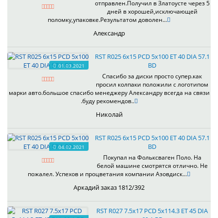
отправлен.Получил в Златоусте через 5
дней в хорошей,исключающей
поломку,упаковке.Результатом доволен...
Александр
RST R025 6x15 PCD 5x100 ET 40 DIA 57.1
BD
01.03.2021
Спасибо за диски просто супер.как
просил колпаки положили с логотипом
марки авто.большое спасибо менеджеру Александру всегда на связи
.буду рекомендов..
Николай
RST R025 6x15 PCD 5x100 ET 40 DIA 57.1
BD
04.02.2021
Покупал на Фольксваген Поло. На
белой машине смотрятся отлично. Не
пожалел. Успехов и процветания компании Азовдиск...
Аркадий заказ 1812/392
RST R027 7.5x17 PCD 5x114.3 ET 45 DIA