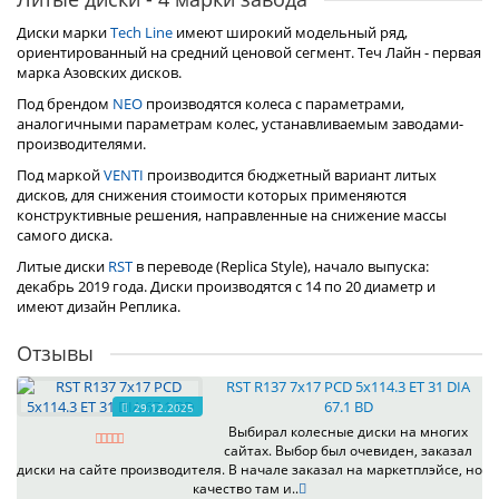
Диски марки
Tech Line
имеют широкий модельный ряд,
ориентированный на средний ценовой сегмент. Теч Лайн - первая
марка Азовских дисков.
Под брендом
NEO
производятся колеса с параметрами,
аналогичными параметрам колес, устанавливаемым заводами-
производителями.
Под маркой
VENTI
производится бюджетный вариант литых
дисков, для снижения стоимости которых применяются
конструктивные решения, направленные на снижение массы
самого диска.
Литые диски
RST
в переводе (Replica Style), начало выпуска:
декабрь 2019 года. Диски производятся с 14 по 20 диаметр и
имеют дизайн Реплика.
Отзывы
RST R137 7x17 PCD 5x114.3 ET 31 DIA
67.1 BD
29.12.2025
Выбирал колесные диски на многих
сайтах. Выбор был очевиден, заказал
диски на сайте производителя. В начале заказал на маркетплэйсе, но
качество там и..