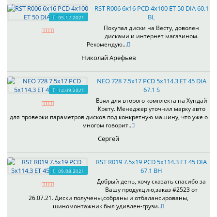
RST R006 6x16 PCD 4x100 ET 50 DIA 60.1
BL
05.12.2021
Покупал диски на Весту, доволен
дисками и интернет магазином.
Рекомендую...
Николай Арефьев
NEO 728 7.5x17 PCD 5x114.3 ET 45 DIA
67.1 S
14.09.2021
Взял для второго комплекта на Хундай
Крету. Менеджер уточнил марку авто
для проверки параметров дисков под конкретную машину, что уже о
многом говорит..
Сергей
RST R019 7.5x19 PCD 5x114.3 ET 45 DIA
67.1 BH
09.08.2021
Добрый день, хочу сказать спасибо за
Вашу продукцию,заказ #2523 от
26.07.21. Диски получены,собраны и отбалансированы,
шиномонтажник был удивлен-грузи..