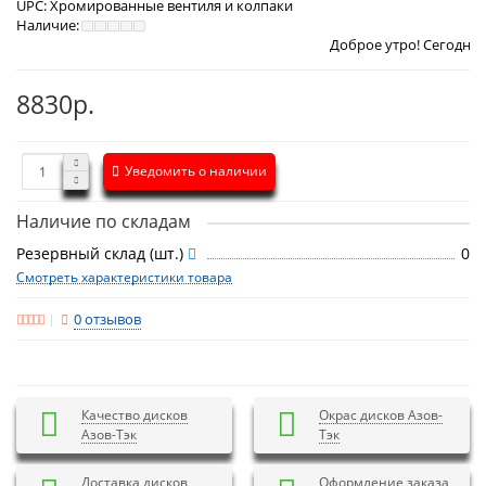
UPC:
Хромированные вентиля и колпаки
Наличие:
Доброе утро! Сегодня
Воскресенье 9
8830р.
Уведомить о наличии
Наличие по складам
Резервный склад (шт.)
0
Смотреть характеристики товара
0 отзывов
Качество дисков
Окрас дисков Азов-
Азов-Тэк
Тэк
Доставка дисков
Оформление заказа