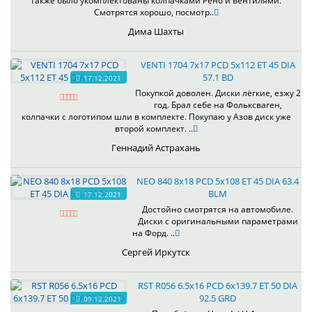
также было укомплектованы колпачками Рено и вентилями.
Смотрятся хорошо, посмотр..
Дима Шахты
VENTI 1704 7x17 PCD 5x112 ET 45 DIA
57.1 BD
17.12.2021
Покупкой доволен. Диски лёгкие, езжу 2
год. Брал себе на Фольксваген,
колпачки с логотипом шли в комплекте. Покупаю у Азов диск уже
второй комплект. ..
Геннадий Астрахань
NEO 840 8x18 PCD 5x108 ET 45 DIA 63.4
BLM
17.12.2021
Достойно смотрятся на автомобиле.
Диски с оригинальными параметрами
на Форд. ..
Сергей Иркутск
RST R056 6.5x16 PCD 6x139.7 ET 50 DIA
92.5 GRD
09.12.2021