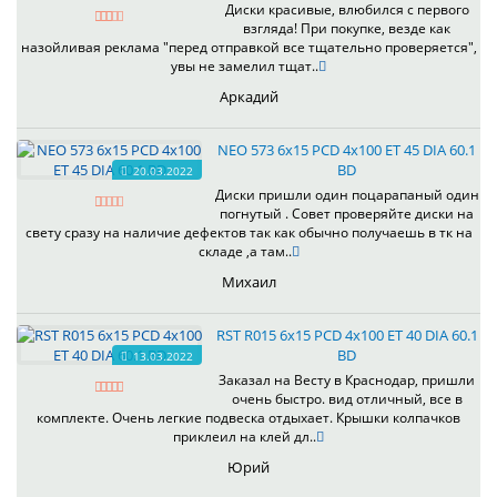
Диски красивые, влюбился с первого
взгляда! При покупке, везде как
назойливая реклама "перед отправкой все тщательно проверяется",
увы не замелил тщат..
Аркадий
NEO 573 6x15 PCD 4x100 ET 45 DIA 60.1
BD
20.03.2022
Диски пришли один поцарапаный один
погнутый . Совет проверяйте диски на
свету сразу на наличие дефектов так как обычно получаешь в тк на
складе ,а там..
Михаил
RST R015 6x15 PCD 4x100 ET 40 DIA 60.1
BD
13.03.2022
Заказал на Весту в Краснодар, пришли
очень быстро. вид отличный, все в
комплекте. Очень легкие подвеска отдыхает. Крышки колпачков
приклеил на клей дл..
Юрий