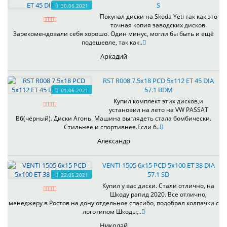
S
30.06.2021
Покупал диски на Skoda Yeti так как это
точная копия заводских дисков.
Зарекомендовали себя хорошо. Один минус, могли бы быть и ещё
подешевле, так как..
Аркадий
RST R008 7.5x18 PCD 5x112 ET 45 DIA
57.1 BDM
01.06.2021
Купил комплект этих дисков,и
установил на лето на VW PASSAT
B6(чёрный). Диски Агонь. Машина выглядеть стала бомбически.
Стильнее и спортивнее.Если б..
Александр
VENTI 1505 6x15 PCD 5x100 ET 38 DIA
57.1 SD
22.05.2021
Купил у вас диски. Стали отлично, на
Шкоду рапид 2020. Все отлично,
менеджеру в Ростов на дону отдельное спасибо, подобрал колпачки с
логотипом Шкоды,..
Николай