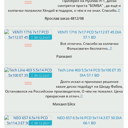
Приобрёл на Hyundai H-1, диски
смотрятся проста "БОМБА" , да ещё и
колпачки полажили Хёндэй в подарок, о чём я не знал. Спасибо..
Ярослав заказ 4812/98
VENTI 1716 7x17 PCD 5x112 ET 45 DIA
57.1 BD
09.12.2021
Всё отлично. Спасибо за колпачки
Фольксваген бесплатно...
Рахмаил
Tech Line 403 5.5x14 PCD 5x100 ET 35
DIA 57.1 BD
09.12.2021
Долго искал и принимал решение
какие диски подойдут на Шкоду Фабиа,
Остановился на Российскои производителе, О чём не пожалел. Цена
прекрасная в отлич..
Михаил Ейск
NEO 657 6.5x16 PCD 5x114.3 ET 50 DIA
66.1 BD
09.12.2021