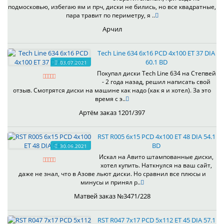
подмосковью, избегаю ям и прч, диски не бились, но все квадратные,
пара травит по периметру, я ..
Арчил
Tech Line 634 6x16 PCD 4x100 ET 37 DIA
60.1 BD
03.07.2021
Покупал диски Tech Line 634 на Степвей
- 2 года назад, решил написать свой
отзыв. Смотрятся диски на машине как надо (как я и хотел). За это
время с э..
Артём заказ 1201/397
RST R005 6x15 PCD 4x100 ET 48 DIA 54.1
BD
30.06.2021
Искал на Авито штампованные диски,
хотел купить. Наткнулся на ваш сайт,
даже не знал, что в Азове льют диски. Но сравнил все плюсы и
минусы и принял р..
Матвей заказ №3471/228
RST R047 7x17 PCD 5x112 ET 45 DIA 57.1