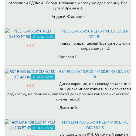
отправили СДЭКом . Сегодня получил и сразу же одел резину. Всё
супер! Время в..
Андрей Юрьевич
NEO 654 6.5x16 PCD 5x100 ET 38 DIA
57.1 BL
06.07.2025
Товар пришел целый !Все супер !диски
понравились ! ..
Ярослав С.
RST R065 6x15 PCD 4x100 ET 48 DIA 54.1
BL
26.06.2025
Диски хорошие, но к моему сожалению
на 1 диске много грязи и пыли закатали
под краску, не понимаю, как такой диск прошёл контроль качества!
очень таки..
Дмитрий
Tech Line 408 5.5x14 PCD 4x100 ET 45
DIA 56.1 S
28.12.2024
Лучшие диски R14. Отличный вариант