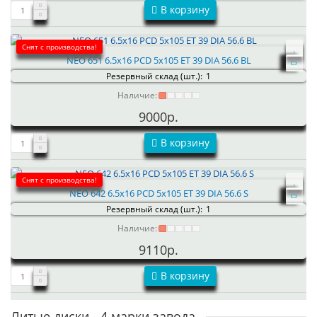
В корзину
Снят с производства!
NEO 651 6.5x16 PCD 5x105 ET 39 DIA 56.6 BL
Резервный склад (шт.):
1
Наличие:
9000р.
В корзину
Снят с производства!
NEO 642 6.5x16 PCD 5x105 ET 39 DIA 56.6 S
Резервный склад (шт.):
1
Наличие:
9110р.
В корзину
Литые диски - 4 марки завода