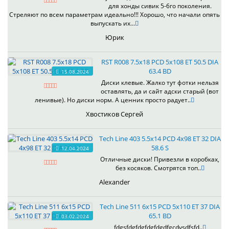
для хонды сивик 5-6го поколения.
Стреляют по всем параметрам идеально!!! Хорошо, что начали опять
выпускать их...
Юрик
RST R008 7.5x18 PCD 5x108 ET 50.5 DIA
63.4 BD
15.08.2024
Диски клевые. Жалко тут фотки нельзя
оставлять, да и сайт адски старый (вот
ленивые). Но диски норм. А ценник просто радует..
Хвостиков Сергей
Tech Line 403 5.5x14 PCD 4x98 ET 32 DIA
58.6 S
12.04.2024
Отличные диски! Привезли в коробках,
без косяков. Смотрятся топ..
Alexander
Tech Line 511 6x15 PCD 5x110 ET 37 DIA
65.1 BD
03.02.2024
fdgsfdgfdgfdgfdgdfgcdvsdfsfd..