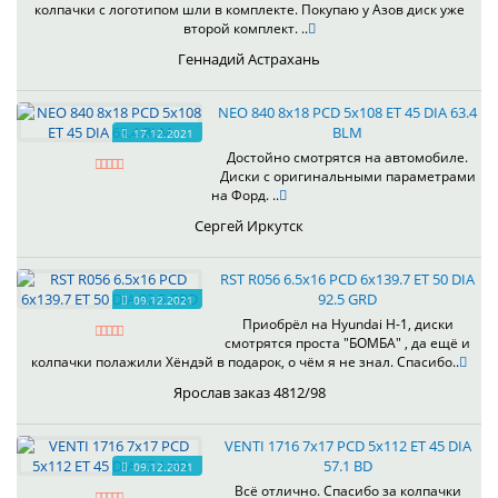
колпачки с логотипом шли в комплекте. Покупаю у Азов диск уже
второй комплект. ..
Геннадий Астрахань
NEO 840 8x18 PCD 5x108 ET 45 DIA 63.4
BLM
17.12.2021
Достойно смотрятся на автомобиле.
Диски с оригинальными параметрами
на Форд. ..
Сергей Иркутск
RST R056 6.5x16 PCD 6x139.7 ET 50 DIA
92.5 GRD
09.12.2021
Приобрёл на Hyundai H-1, диски
смотрятся проста "БОМБА" , да ещё и
колпачки полажили Хёндэй в подарок, о чём я не знал. Спасибо..
Ярослав заказ 4812/98
VENTI 1716 7x17 PCD 5x112 ET 45 DIA
57.1 BD
09.12.2021
Всё отлично. Спасибо за колпачки