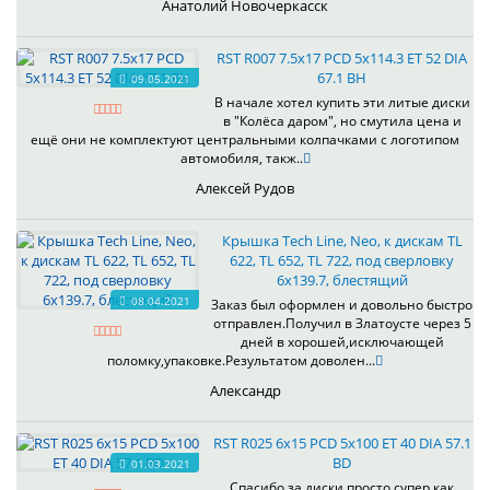
Анатолий Новочеркасск
RST R007 7.5x17 PCD 5x114.3 ET 52 DIA
67.1 BH
09.05.2021
В начале хотел купить эти литые диски
в "Колёса даром", но смутила цена и
ещё они не комплектуют центральными колпачками с логотипом
автомобиля, такж..
Алексей Рудов
Крышка Tech Line, Neo, к дискам TL
622, TL 652, TL 722, под сверловку
6х139.7, блестящий
08.04.2021
Заказ был оформлен и довольно быстро
отправлен.Получил в Златоусте через 5
дней в хорошей,исключающей
поломку,упаковке.Результатом доволен...
Александр
RST R025 6x15 PCD 5x100 ET 40 DIA 57.1
BD
01.03.2021
Спасибо за диски просто супер.как