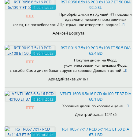
RST R056 6.5x16 PCD 6x139.7 ET 50 DIA
92.5 SL
30.11.2022
Приобрёл диски на Хундай H1 подошли
идеально, никаких приставочных
колец, не потребовалось! Центральное отверстие, родное! ..
Алексей Воркута
RST R019 7.5x19 PCD 5x108 ET 50.5 DIA
63.4 BD
30.11.2022
Покупал диски на Форд,
укомплектовали колпачками Форд,
спасибо. Сами диски балансируются хорошо! Доволен ценой. ..
Аркадий заказ 2410/1
VENTI 1603 6.5x16 PCD 4x100 ET 37 DIA
60.1 BD
30.11.2022
Хорошие диски по хорошей цене. ..
Дмитрий заказ 1241/5
RST R057 7x17 PCD 5x114.3 ET 50 DIA
67.1 BD
19.10.2022