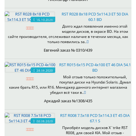
RST R028 8x18 PCD 5x114.3 ET 50 DIA
60.1 BD
16.10.2020
Долго ждал появления именно этой
модели дисков, в окрасе BD. На этом
сайте производителя, отслеживал наличие в течении месяца, как
только появились за..
Евгений заказ № 0310/439
RST R015 6x15 PCD 4x100 ET 46 DIA 54.1
BD
28.08.2020
Мой отзыв только положительный,
покупал диски на Hyundai Solaris. Думал
какие брать R15, или R16. Менеджер данного интернет магазина
убедил всё таки в..
Аркадий заказ №1308/435
RST R008 7.5x18 PCD 5x114.3 ET 45 DIA
67.1 S
08.08.2020
Приобрёл модель дисков X`trike RST
R008, для своей KIA. Мой отзыв -