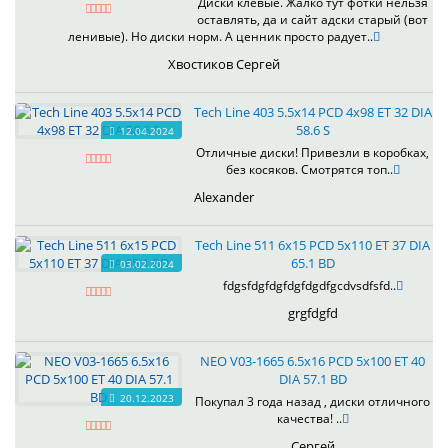
Диски клевые. Жалко тут фотки нельзя
оставлять, да и сайт адски старый (вот
ленивые). Но диски норм. А ценник просто радует..
Хвостиков Сергей
Tech Line 403 5.5x14 PCD 4x98 ET 32 DIA
58.6 S
12.04.2024
Отличные диски! Привезли в коробках,
без косяков. Смотрятся топ..
Alexander
Tech Line 511 6x15 PCD 5x110 ET 37 DIA
65.1 BD
03.02.2024
fdgsfdgfdgfdgfdgdfgcdvsdfsfd..
grgfdgfd
NEO V03-1665 6.5x16 PCD 5x100 ET 40
DIA 57.1 BD
20.12.2023
Покупал 3 года назад , диски отличного
качества! ..
Сергей