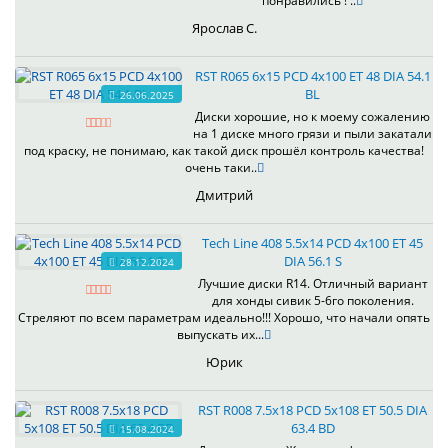
понравились ! ..
Ярослав С.
RST R065 6x15 PCD 4x100 ET 48 DIA 54.1
BL
26.06.2025
Диски хорошие, но к моему сожалению
на 1 диске много грязи и пыли закатали
под краску, не понимаю, как такой диск прошёл контроль качества!
очень таки..
Дмитрий
Tech Line 408 5.5x14 PCD 4x100 ET 45
DIA 56.1 S
28.12.2024
Лучшие диски R14. Отличный вариант
для хонды сивик 5-6го поколения.
Стреляют по всем параметрам идеально!!! Хорошо, что начали опять
выпускать их...
Юрик
RST R008 7.5x18 PCD 5x108 ET 50.5 DIA
63.4 BD
15.08.2024