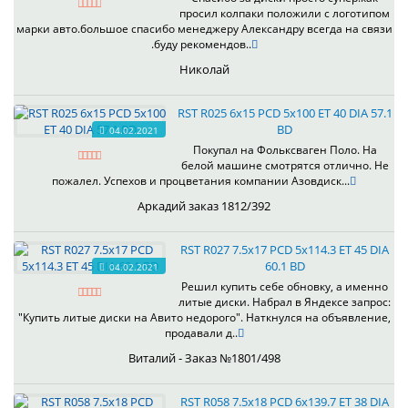
просил колпаки положили с логотипом
марки авто.большое спасибо менеджеру Александру всегда на связи
.буду рекомендов..
Николай
RST R025 6x15 PCD 5x100 ET 40 DIA 57.1
BD
04.02.2021
Покупал на Фольксваген Поло. На
белой машине смотрятся отлично. Не
пожалел. Успехов и процветания компании Азовдиск...
Аркадий заказ 1812/392
RST R027 7.5x17 PCD 5x114.3 ET 45 DIA
60.1 BD
04.02.2021
Решил купить себе обновку, а именно
литые диски. Набрал в Яндексе запрос:
"Купить литые диски на Авито недорого". Наткнулся на объявление,
продавали д..
Виталий - Заказ №1801/498
RST R058 7.5x18 PCD 6x139.7 ET 38 DIA