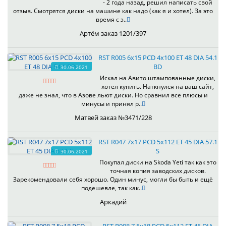
- 2 года назад, решил написать свой
отзыв. Смотрятся диски на машине как надо (как я и хотел). За это
время с э..
Артём заказ 1201/397
RST R005 6x15 PCD 4x100 ET 48 DIA 54.1
BD
30.06.2021
Искал на Авито штампованные диски,
хотел купить. Наткнулся на ваш сайт,
даже не знал, что в Азове льют диски. Но сравнил все плюсы и
минусы и принял р..
Матвей заказ №3471/228
RST R047 7x17 PCD 5x112 ET 45 DIA 57.1
S
30.06.2021
Покупал диски на Skoda Yeti так как это
точная копия заводских дисков.
Зарекомендовали себя хорошо. Один минус, могли бы быть и ещё
подешевле, так как..
Аркадий