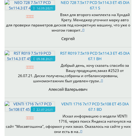
NEO 728 7.5x17 PCD 5x114.3 ET 45 DIA
67.1 S
14.09.2021
Взял для второго комплекта на Хундай
Крету. Менеджер уточнил марку авто
для проверки параметров дисков под конкретную машину, что уже о
многом говорит..
Сергей
RST R019 7.5x19 PCD 5x114.3 ET 45 DIA
67.1 BH
09.08.2021
Добрый день, хочу сказать спасибо за
Вашу продукцию,заказ #2523 от
26.07.21. Диски получены,собраны и отбалансированы,
шиномонтажник был удивлен-грузи..
Алексей Валерьевич
VENTI 1716 7x17 PCD 5x108 ET 45 DIA
67.1 BD
22.07.2021
Искал информацию о модели VENTI
1716, через поиск Яндекса наткнулся на
сайт "Мосавтошина", оформил у них заказ. Оказалось на сайте у них
они есть в на..