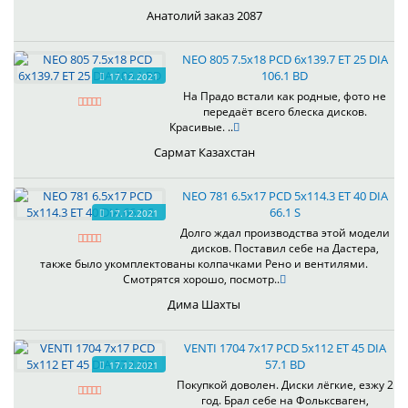
Анатолий заказ 2087
NEO 805 7.5x18 PCD 6x139.7 ET 25 DIA
106.1 BD
17.12.2021
На Прадо встали как родные, фото не
передаёт всего блеска дисков.
Красивые. ..
Сармат Казахстан
NEO 781 6.5x17 PCD 5x114.3 ET 40 DIA
66.1 S
17.12.2021
Долго ждал производства этой модели
дисков. Поставил себе на Дастера,
также было укомплектованы колпачками Рено и вентилями.
Смотрятся хорошо, посмотр..
Дима Шахты
VENTI 1704 7x17 PCD 5x112 ET 45 DIA
57.1 BD
17.12.2021
Покупкой доволен. Диски лёгкие, езжу 2
год. Брал себе на Фольксваген,