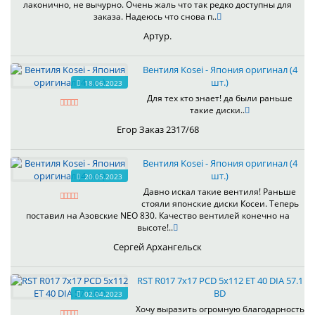
лаконично, не вычурно. Очень жаль что так редко доступны для
заказа. Надеюсь что снова п..
Артур.
Вентиля Kosei - Япония оригинал (4
шт.)
18.06.2023
Для тех кто знает! да были раньше
такие диски..
Егор Заказ 2317/68
Вентиля Kosei - Япония оригинал (4
шт.)
20.05.2023
Давно искал такие вентиля! Раньше
стояли японские диски Косеи. Теперь
поставил на Азовские NEO 830. Качество вентилей конечно на
высоте!..
Сергей Архангельск
RST R017 7x17 PCD 5x112 ET 40 DIA 57.1
BD
02.04.2023
Хочу выразить огромную благодарность