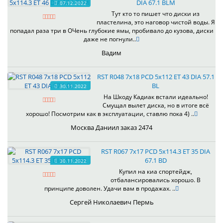
DIA 67.1 BLM
07.12.2022
Тут кто то пишет что диски из
пластелина, это наговор чистой воды. Я
попадал раза три в ОЧень глубокие ямы, пробивало до кузова, диски
даже не погнули..
Вадим
RST R048 7x18 PCD 5x112 ET 43 DIA 57.1
BL
30.11.2022
На Шкоду Кадиак встали идеально!
Смущал вылет диска, но в итоге всё
хорошо! Посмотрим как в эксплуатации, ставлю пока 4) ..
Москва Даниил заказ 2474
RST R067 7x17 PCD 5x114.3 ET 35 DIA
67.1 BD
30.11.2022
Купил на киа спортейдж,
отбалансировались хорошо. В
принципе доволен. Удачи вам в продажах. ..
Сергей Николаевич Пермь