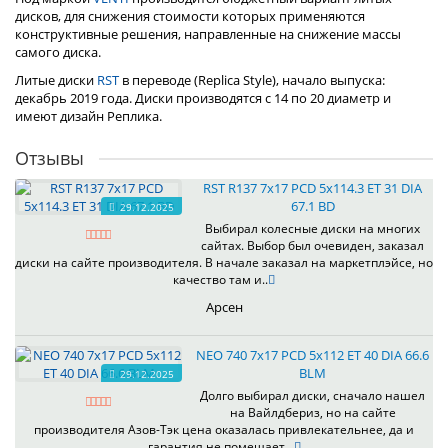
дисков, для снижения стоимости которых применяются
конструктивные решения, направленные на снижение массы
самого диска.
Литые диски
RST
в переводе (Replica Style), начало выпуска:
декабрь 2019 года. Диски производятся с 14 по 20 диаметр и
имеют дизайн Реплика.
Отзывы
RST R137 7x17 PCD 5x114.3 ET 31 DIA
67.1 BD
29.12.2025
Выбирал колесные диски на многих
сайтах. Выбор был очевиден, заказал
диски на сайте производителя. В начале заказал на маркетплэйсе, но
качество там и..
Арсен
NEO 740 7x17 PCD 5x112 ET 40 DIA 66.6
BLM
29.12.2025
Долго выбирал диски, сначало нашел
на Вайлдбериз, но на сайте
производителя Азов-Тэк цена оказалась привлекательнее, да и
гарантия не помешает...