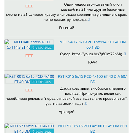
Один недостаток-штатный ключ
мазда-6 на 21 или другие балонные
ключи на 21 сдирают краску в колодцах крепления у внешнего края,
но по диаметру подходя..
Евгений
NEO 940 7.5x19 PCD 5x114.3 ET 40 DIA
60.1 BD
24.07.2022
Супер! https://youtu.be/7j60Im72hMg..
RAV4
RST R015 6x15 PCD 4x100 ET 40 DIA 60.1
BD
13.05.2022
Диски красивые, влюбился с первого
взгляда! При покупке, везде как
назойливая реклама "перед отправкой все тщательно проверяется",
увы не замелил тщат..
Аркадий
NEO 573 6x15 PCD 4x100 ET 45 DIA 60.1
BD
20.03.2022