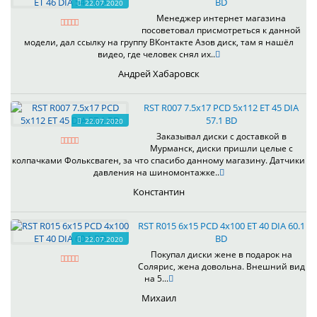
BD
22.07.2020
Менеджер интернет магазина
посоветовал присмотреться к данной
модели, дал ссылку на группу ВКонтакте Азов диск, там я нашёл
видео, где человек снял их..
Андрей Хабаровск
RST R007 7.5x17 PCD 5x112 ET 45 DIA
57.1 BD
22.07.2020
Заказывал диски с доставкой в
Мурманск, диски пришли целые с
колпачками Фольксваген, за что спасибо данному магазину. Датчики
давления на шиномонтажке..
Константин
RST R015 6x15 PCD 4x100 ET 40 DIA 60.1
BD
22.07.2020
Покупал диски жене в подарок на
Солярис, жена довольна. Внешний вид
на 5...
Михаил