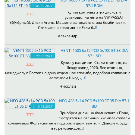
RST R008 7.5x18 PCD 5x112 ET 45 DIA
57.1 BDM
01.06.2021
Купил комплект этих дисков,и
установил на лето на VW PASSAT
B6(чёрный). Диски Агонь. Машина выглядеть стала бомбически.
Стильнее и спортивнее.Если б..
Александр
VENTI 1505 6x15 PCD 5x100 ET 38 DIA
57.1 SD
22.05.2021
Купил у вас диски. Стали отлично, на
Шкоду рапид 2020. Все отлично,
менеджеру в Ростов на дону отдельное спасибо, подобрал колпачки с
логотипом Шкоды,..
Николай
NEO 428 5x14 PCD 5x100 ET 35 DIA 57.1
BD
10.05.2021
Приобрел диски на Фольксваген Поло,
смотрятся на отлично. Укомплектовали
колпачками Фольксваген в подарок и дали вентиля. Доволен, буду
вас рекомендов..