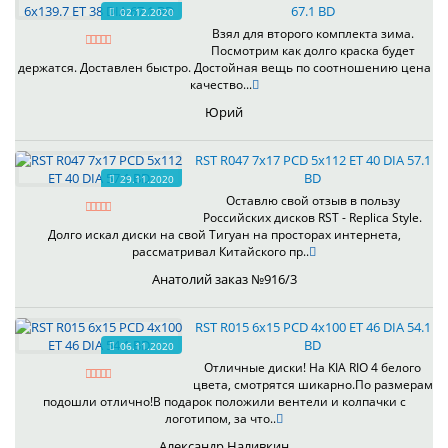
67.1 BD
02.12.2020
Взял для второго комплекта зима.
Посмотрим как долго краска будет
держатся. Доставлен быстро. Достойная вещь по соотношению цена
качество...
Юрий
RST R047 7x17 PCD 5x112 ET 40 DIA 57.1
BD
29.11.2020
Оставлю свой отзыв в пользу
Российских дисков RST - Replica Style.
Долго искал диски на свой Тигуан на просторах интернета,
рассматривал Китайского пр..
Анатолий заказ №916/3
RST R015 6x15 PCD 4x100 ET 46 DIA 54.1
BD
06.11.2020
Отличные диски! На KIA RIO 4 белого
цвета, смотрятся шикарно.По размерам
подошли отлично!В подарок положили вентели и колпачки с
логотипом, за что..
Александр Наливкин