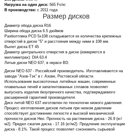
Нагрузка на один диск:
565 Fv/кг.
В производстве:
с 2011 года
Размер дисков
Диаметр обода диска R16
Ширина обода диска 6.5 дюймов
Разболтовка PCD 5x108 складывается из количества крепежных
отверстий в диске "5" и расстояния между ними в 108 мм.
Вылет диска ET 45
Диаметр центрального отверстия в диске (измеряется в
миллиметрах): DIA 63.4
Литые диски NEO 637, в окрасе BD.
Диски NEO 637 - Российский производитель. Изготавливаются на
заводе "Азов-Тэк" в г. Азове, Ростовской области.
Использование высокоточных литейных машин, современных
плавильных печей и запатентованных сплавов позволяет
выпускать изделия безупречного качества, подтверждаемого
расширенной гарантией производителя.
Диск литой NEO 637 изготовлен по технологии низкого давления.
Процесс изготовления дисков литьем при низком давлении
способствует достижению легкости и высокой механической
прочности дисков Нео. Прочность на растяжение диска - 26.9 (кг/
м2). Предел сжатия диска - 17.16 (кг/м2). Продление эксплуатации
диска - 8.1%. Такой процесс позволяет сэкономить сырьевой