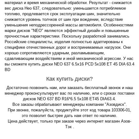
материал и время механической обработки. Результат - снижается
вес диска Нео 637, следовательно: уменьшается потребляемое
топливо, продлевается срок эксплуатации шин, значительно
снижается уровень толчков от шин при вождении, вследствие
уменьшения неподрессоренной массы автомобиля. Особенностями
марки дисков "NEO" являются эффектный дизайн и повышенные
прочностные характеристики. Поскольку разработкой занимались
Российские специалисты, изделия полностью адаптированы к
специфике отечественных дорог и воспринимаемых нагрузок. Они
хорошо сопротивляются ударным, разламывающим,
сдавливающим воздействиям и иной механической агрессии. У нас
вы сможете купить диски NEO 637 6.5x16 PCD 5x108 ET 45 DIA 63.4
BD
Как купить диски?
Достаточно позвонить нам, или заказать бесплатный звонок и наш
менеджер проконсультирует вас по наличию, или о сроках поставки
дисков NEO 637 BD R16*6.5 5x108 ET45 DIA63.4.
Все заказы обрабатывают менеджеры компании "Азовдиск".
При звонке, пожалуйста, продиктуйте этот код товара 103306-01,
это позволит быстрее дать нам ответ по наличию.
Цена действует, только при заказе через интернет магазин Азов-
Тэк .