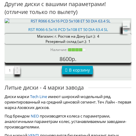
Другие диски с вашими параметрами!
(отличие только по вылету)
RST R066 6.5x16 PCD 5x108 ET 50 DIA 63.4 SL
Магазин: г. Ростов на Дону (шт.):
4
Резервный склад (шт.):
1
Наличие:
8600р.
В корзину
Литые диски - 4 марки завода
Диски марки
Tech Line
имеют широкий модельный ряд,
ориентированный на средний ценовой сегмент. Теч Лайн - первая
марка Азовских дисков.
Под брендом
NEO
производятся колеса с параметрами,
аналогичными параметрам колес, устанавливаемым заводами-
производителями.
Под маркой
VENTI
производится бюджетный вариант литых