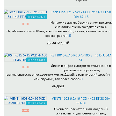
Tech Line 721 7.5x17 PCD 5x114.3 ET 50
DIA 67.1 S
04.10.2023
Не плохие диски. беру на зиму, рисунок
снежинки очень заходит в сезон.
Отработали почти 10лет, в этом сезоне 23г достал, начала лупится
краска. реаген..
Дима Бедный
RST R015 6x15 PCD 4x100 ET 46 DIA 54.1
SL
26.09.2023
Диски в анфас смотрятся отлично но в
профиль всё портит вид
выпукловатость в посадочном месте. Делайте или плоский дизайн
или впуклый, так более совре..
Андрей
VENTI 1603 6.5x16 PCD 4x98 ET 38 DIA
58.6 BL
19.09.2023
Очень привлекательная модель. В
живую выглядят очень стильно,