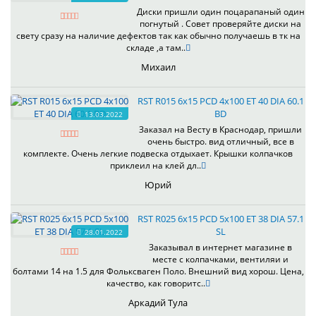
Диски пришли один поцарапаный один
погнутый . Совет проверяйте диски на
свету сразу на наличие дефектов так как обычно получаешь в тк на
складе ,а там..
Михаил
RST R015 6x15 PCD 4x100 ET 40 DIA 60.1
BD
13.03.2022
Заказал на Весту в Краснодар, пришли
очень быстро. вид отличный, все в
комплекте. Очень легкие подвеска отдыхает. Крышки колпачков
приклеил на клей дл..
Юрий
RST R025 6x15 PCD 5x100 ET 38 DIA 57.1
SL
28.01.2022
Заказывал в интернет магазине в
месте с колпачками, вентиляи и
болтами 14 на 1.5 для Фольксваген Поло. Внешний вид хорош. Цена,
качество, как говоритс..
Аркадий Тула