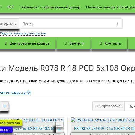
I
RST
"Азовдиск" - официальный дилер
Наличие завода в Excel дл
тегории
Введите номер модели дисков
Центровочные кольца
Вентиля
Контакты
и Модель R078 R 18 PCD 5x108 Окр
ос: Диски, с параметрами: Модель R078 R 18 PCD 5x108 Окрас диска S п
ение товаров (0)
Сортировка:
ная доставка
8 7x18 PCD 5x108 ET 33 DIA 60.1 S
RST R078 7x18 PCD 5x108 ET 23 DI
родаж!