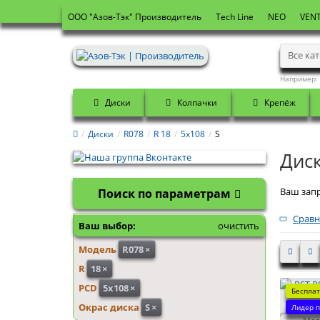
OOO "Азов-Тэк" Производитель
Tech Line
NEO
VENT
Все ка
Например:
Диски
Колпачки
Крепёж
Диски
R078
R 18
5x108
S
Диск
Ваш запр
Поиск по параметрам
Сравн
Ваш выбор:
очистить
Модель
R078
×
R
18
×
PCD
5x108
×
Бесплат
RST R07
Окрас диска
S
×
Лидер п