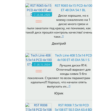
535
RST R065 6x15 PCD 4x100
536
ET 48 DIA 54.1 BL
537
26.06.2025
Диски хорошие, но к
538
моему сожалению на 1
539
диске много грязи и
540
пыли закатали под краску, не понимаю, как
такой диск прошёл контроль качества! очень
541
таки..
543
Дмитрий
544
545
Tech Line 408 5.5x14 PCD
546
4x100 ET 45 DIA 56.1 S
547
28.12.2024
Лучшие диски R14.
548
Отличный вариант для
573
хонды сивик 5-6го
поколения. Стреляют по всем параметрам
574
идеально!!! Хорошо, что начали опять
575
выпускать их...
576
Юрик
600
602
RST R008 7.5x18 PCD
604
5x108 ET 50.5 DIA 63.4 BD