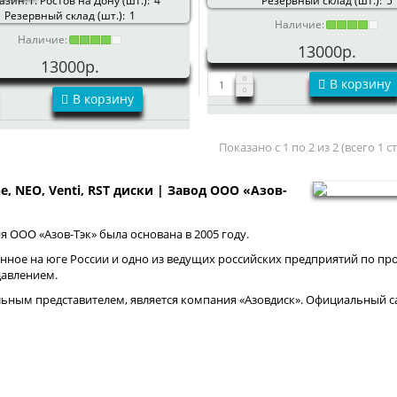
зин: г. Ростов на Дону (шт.):
4
Резервный склад (шт.):
5
Резервный склад (шт.):
1
Наличие:
Наличие:
13000р.
13000р.
В корзину
В корзину
Показано с 1 по 2 из 2 (всего 1 
ne, NEO, Venti, RST диски | Завод ООО «Азов-
 ООО «Азов-Тэк» была основана в 2005 году.
нное на юге России и одно из ведущих российских предприятий по про
давлением.
ным представителем, является компания «Азовдиск». Официальный са