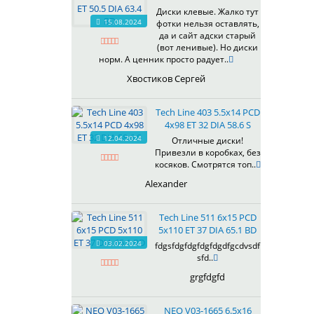
607
Диски клевые. Жалко тут
614
15.08.2024
фотки нельзя оставлять,
618
да и сайт адски старый
(вот ленивые). Но диски
619
норм. А ценник просто радует..
622
Хвостиков Сергей
623
624
Tech Line 403 5.5x14 PCD
625
4x98 ET 32 DIA 58.6 S
626
12.04.2024
Отличные диски!
628
Привезли в коробках, без
629
косяков. Смотрятся топ..
630
Alexander
632
633
Tech Line 511 6x15 PCD
634
5x110 ET 37 DIA 65.1 BD
635
03.02.2024
fdgsfdgfdgfdgfdgdfgcdvsdf
637
sfd..
638
grgfdgfd
639
640
NEO V03-1665 6.5x16