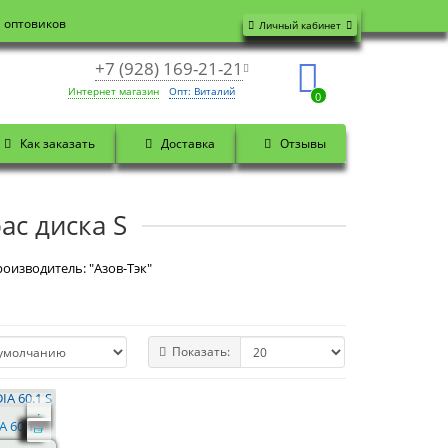
я оптовиков
Личный кабинет
+7 (928) 169-21-21
Интернет магазин
Опт: Виталий
0
Как заказать
Доставка
Отзывы
ас диска S
роизводитель: "Азов-Тэк"
Показать:
A 60.1 S