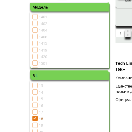
Мага
Модель
1401
1402
1404
1406
1415
1419
1420
Tech Li
1501
Тэк»
1502
R
1504
Компания
1505
13
Единстве
1506
низким 
14
1507
15
Официаль
1508
16
1510
17
1511
18
1513
19
1515
20