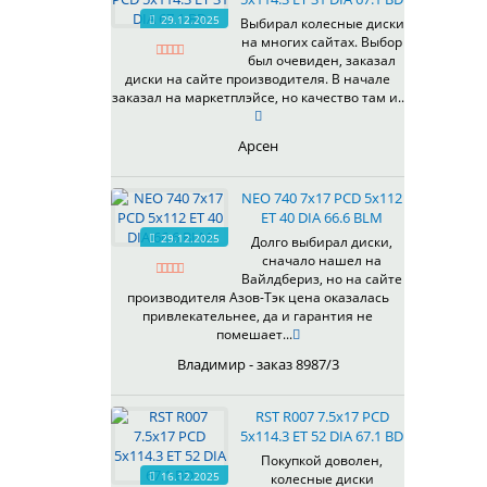
HB
336
66,6
29.12.2025
Выбирал колесные диски
HS
на многих сайтах. Выбор
337
67,1
MG
был очевиден, заказал
344
69,1
MGM
диски на сайте производителя. В начале
401
70,1
заказал на маркетплэйсе, но качество там и..
OrD
403
70,3
S
405
71,1
Арсен
SD
406
71.6
SL
408
72,6
NEO 740 7x17 PCD 5x112
W
410
73,1
ET 40 DIA 66.6 BLM
WB
29.12.2025
411
74,1
Долго выбирал диски,
WD
сначало нашел на
414
75.1
Вайлдбериз, но на сайте
415
77,8
производителя Азов-Тэк цена оказалась
417
78.1
привлекательнее, да и гарантия не
помешает...
418
84,1
420
92,5
Владимир - заказ 8987/3
422
95,1
423
98
RST R007 7.5x17 PCD
5x114.3 ET 52 DIA 67.1 BD
426
98,1
428
Покупкой доволен,
16.12.2025
колесные диски
429