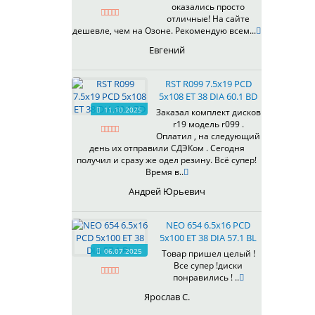
оказались просто
430
отличные! На сайте
433
дешевле, чем на Озоне. Рекомендую всем...
435
Евгений
437
438
RST R099 7.5x19 PCD
503
5x108 ET 38 DIA 60.1 BD
505
11.10.2025
Заказал комплект дисков
r19 модель r099 .
508
Оплатил , на следующий
509
день их отправили СДЭКом . Сегодня
511
получил и сразу же одел резину. Всё супер!
Время в..
523
524
Андрей Юрьевич
526
528
NEO 654 6.5x16 PCD
529
5x100 ET 38 DIA 57.1 BL
530
06.07.2025
Товар пришел целый !
Все супер !диски
531
понравились ! ..
532
Ярослав С.
534