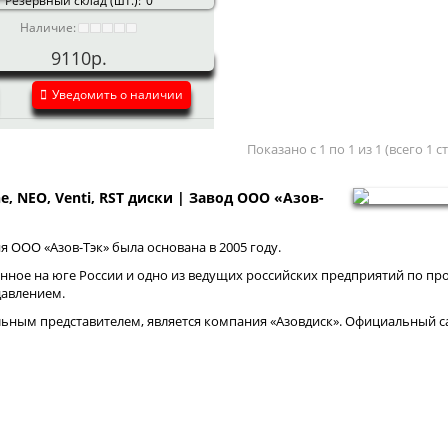
Резервный склад (шт.):
0
Наличие:
9110р.
Уведомить о наличии
Показано с 1 по 1 из 1 (всего 1 
ne, NEO, Venti, RST диски | Завод ООО «Азов-
 ООО «Азов-Тэк» была основана в 2005 году.
нное на юге России и одно из ведущих российских предприятий по про
давлением.
ным представителем, является компания «Азовдиск». Официальный са