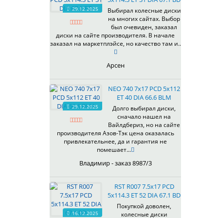
HB
336
66,6
29.12.2025
Выбирал колесные диски
HS
на многих сайтах. Выбор
337
67,1
MG
был очевиден, заказал
344
69,1
MGM
диски на сайте производителя. В начале
401
70,1
заказал на маркетплэйсе, но качество там и..
OrD
403
70,3
S
405
71,1
Арсен
SD
406
71.6
SL
408
72,6
NEO 740 7x17 PCD 5x112
W
410
73,1
ET 40 DIA 66.6 BLM
WB
29.12.2025
411
74,1
Долго выбирал диски,
WD
сначало нашел на
414
75.1
Вайлдбериз, но на сайте
415
77,8
производителя Азов-Тэк цена оказалась
417
78.1
привлекательнее, да и гарантия не
помешает...
418
84,1
420
92,5
Владимир - заказ 8987/3
422
95,1
423
98
RST R007 7.5x17 PCD
5x114.3 ET 52 DIA 67.1 BD
426
98,1
428
Покупкой доволен,
16.12.2025
колесные диски
429