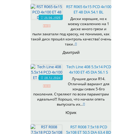
535
RST R065 6x15 PCD 4x100
536
ET 48 DIA 54.1 BL
537
26.06.2025
Диски хорошие, но к
538
моему сожалению на 1
539
диске много грязи и
540
пыли закатали под краску, не понимаю, как
такой диск прошёл контроль качества! очень
541
таки..
543
Дмитрий
544
545
Tech Line 408 5.5x14 PCD
546
4x100 ET 45 DIA 56.1 S
547
28.12.2024
Лучшие диски R14.
548
Отличный вариант для
573
хонды сивик 5-6го
поколения. Стреляют по всем параметрам
574
идеально!!! Хорошо, что начали опять
575
выпускать их...
576
Юрик
600
602
RST R008 7.5x18 PCD
604
5x108 ET 50.5 DIA 63.4 BD