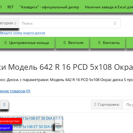
I
RST
"Азовдиск" - официальный дилер
Наличие завода в Excel дл
тегории
Введите номер модели дисков
Центровочные кольца
Вентиля
Контакты
и Модель 642 R 16 PCD 5x108 Окра
ос: Диски, с параметрами: Модель 642 R 16 PCD 5x108 Окрас диска S про
ение товаров (0)
Сортировка:
производства!
 6.5x16 PCD 5x108 ET 50 DIA 63.4 S
родаж!