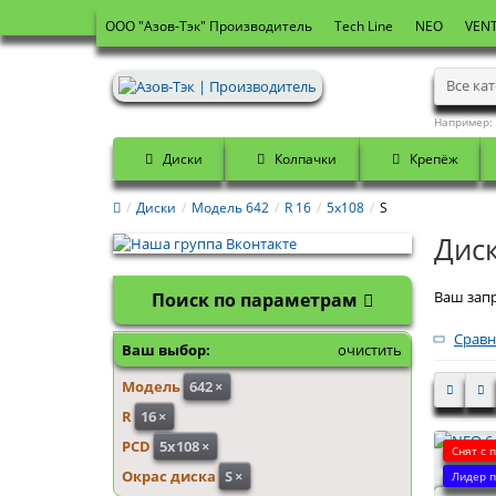
OOO "Азов-Тэк" Производитель
Tech Line
NEO
VENT
Все ка
Например:
Диски
Колпачки
Крепёж
Диски
Модель 642
R 16
5x108
S
Диск
Ваш запр
Поиск по параметрам
Сравн
Ваш выбор:
очистить
Модель
642
×
R
16
×
PCD
5x108
×
Снят с 
NEO 642
Окрас диска
S
×
Лидер п