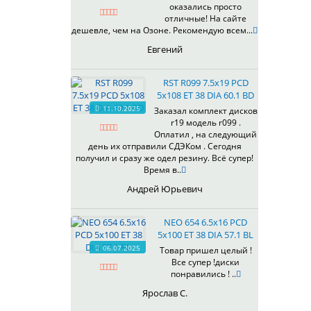
оказались просто
430
отличные! На сайте
433
дешевле, чем на Озоне. Рекомендую всем...
435
Евгений
437
438
RST R099 7.5x19 PCD
503
5x108 ET 38 DIA 60.1 BD
505
11.10.2025
Заказал комплект дисков
r19 модель r099 .
508
Оплатил , на следующий
509
день их отправили СДЭКом . Сегодня
511
получил и сразу же одел резину. Всё супер!
Время в..
523
524
Андрей Юрьевич
526
528
NEO 654 6.5x16 PCD
529
5x100 ET 38 DIA 57.1 BL
530
06.07.2025
Товар пришел целый !
Все супер !диски
531
понравились ! ..
532
Ярослав С.
534