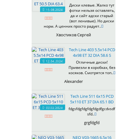
607
Диски клевые. Жалко тут
614
15.08.2024
фотки нельзя оставлять,
618
да и сайт адски старый
(вот ленивые). Но диски
619
норм. А ценник просто радует..
622
Хвостиков Сергей
623
624
Tech Line 403 5.5x14 PCD
625
4x98 ET 32 DIA 58.6 S
626
12.04.2024
Отличные диски!
628
Привезли в коробках, без
629
косяков. Смотрятся топ..
630
Alexander
632
633
Tech Line 511 6x15 PCD
634
5x110 ET 37 DIA 65.1 BD
635
03.02.2024
fdgsfdgfdgfdgfdgdfgcdvsdf
637
sfd..
638
grgfdgfd
639
640
NEO V03-1665 6.5x16