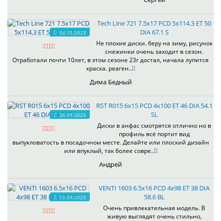
Tech Line 721 7.5x17 PCD 5x114.3 ET 50
DIA 67.1 S
04.10.2023
Не плохие диски. беру на зиму, рисунок
снежинки очень заходит в сезон.
Отработали почти 10лет, в этом сезоне 23г достал, начала лупится
краска. реаген..
Дима Бедный
RST R015 6x15 PCD 4x100 ET 46 DIA 54.1
SL
26.09.2023
Диски в анфас смотрятся отлично но в
профиль всё портит вид
выпукловатость в посадочном месте. Делайте или плоский дизайн
или впуклый, так более совре..
Андрей
VENTI 1603 6.5x16 PCD 4x98 ET 38 DIA
58.6 BL
19.09.2023
Очень привлекательная модель. В
живую выглядят очень стильно,