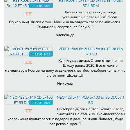
RST R008 7.5x18 PCD 5x112 ET 45 DIA
57.1 BDM
01.06.2021
Купил комплект этих дисков,и
установил на лето на VW PASSAT
B6(чёрный). Диски Агонь. Машина выглядеть стала бомбически.
Стильнее и спортивнее.Если б..
Александр
VENTI 1505 6x15 PCD 5x100 ET 38 DIA
57.1 SD
22.05.2021
Купил у вас диски. Стали отлично, на
Шкоду рапид 2020. Все отлично,
менеджеру в Ростов на дону отдельное спасибо, подобрал колпачки с
логотипом Шкоды,..
Николай
NEO 428 5x14 PCD 5x100 ET 35 DIA 57.1
BD
10.05.2021
Приобрел диски на Фольксваген Поло,
смотрятся на отлично. Укомплектовали
колпачками Фольксваген в подарок и дали вентиля. Доволен, буду
вас рекомендов..