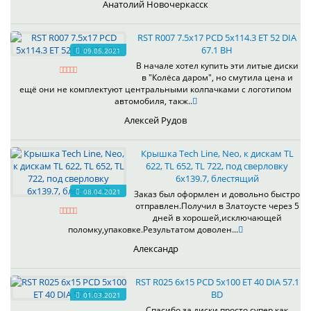
Анатолий Новочеркасск
RST R007 7.5x17 PCD 5x114.3 ET 52 DIA
67.1 BH
09.05.2021
В начале хотел купить эти литые диски
в "Колёса даром", но смутила цена и
ещё они не комплектуют центральными колпачками с логотипом
автомобиля, такж..
Алексей Рудов
Крышка Tech Line, Neo, к дискам TL
622, TL 652, TL 722, под сверловку
6х139.7, блестящий
08.04.2021
Заказ был оформлен и довольно быстро
отправлен.Получил в Златоусте через 5
дней в хорошей,исключающей
поломку,упаковке.Результатом доволен...
Александр
RST R025 6x15 PCD 5x100 ET 40 DIA 57.1
BD
01.03.2021
Спасибо за диски просто супер.как