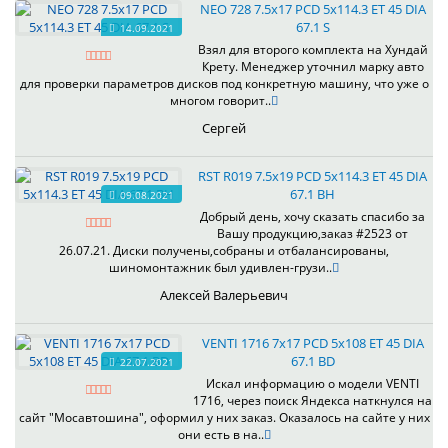
NEO 728 7.5x17 PCD 5x114.3 ET 45 DIA
67.1 S
14.09.2021
Взял для второго комплекта на Хундай
Крету. Менеджер уточнил марку авто
для проверки параметров дисков под конкретную машину, что уже о
многом говорит..
Сергей
RST R019 7.5x19 PCD 5x114.3 ET 45 DIA
67.1 BH
09.08.2021
Добрый день, хочу сказать спасибо за
Вашу продукцию,заказ #2523 от
26.07.21. Диски получены,собраны и отбалансированы,
шиномонтажник был удивлен-грузи..
Алексей Валерьевич
VENTI 1716 7x17 PCD 5x108 ET 45 DIA
67.1 BD
22.07.2021
Искал информацию о модели VENTI
1716, через поиск Яндекса наткнулся на
сайт "Мосавтошина", оформил у них заказ. Оказалось на сайте у них
они есть в на..