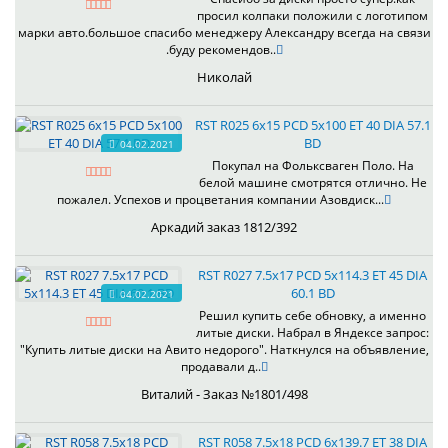
просил колпаки положили с логотипом
марки авто.большое спасибо менеджеру Александру всегда на связи
.буду рекомендов..
Николай
RST R025 6x15 PCD 5x100 ET 40 DIA 57.1
BD
04.02.2021
Покупал на Фольксваген Поло. На
белой машине смотрятся отлично. Не
пожалел. Успехов и процветания компании Азовдиск...
Аркадий заказ 1812/392
RST R027 7.5x17 PCD 5x114.3 ET 45 DIA
60.1 BD
04.02.2021
Решил купить себе обновку, а именно
литые диски. Набрал в Яндексе запрос:
"Купить литые диски на Авито недорого". Наткнулся на объявление,
продавали д..
Виталий - Заказ №1801/498
RST R058 7.5x18 PCD 6x139.7 ET 38 DIA