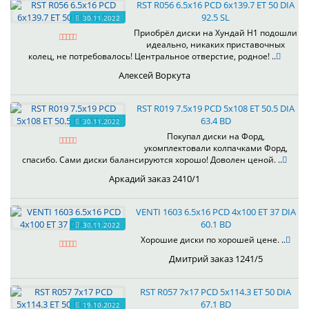
RST R056 6.5x16 PCD 6x139.7 ET 50 DIA
92.5 SL
30.11.2022
Приобрёл диски на Хундай H1 подошли
идеально, никаких приставочных
колец, не потребовалось! Центральное отверстие, родное! ..
Алексей Воркута
RST R019 7.5x19 PCD 5x108 ET 50.5 DIA
63.4 BD
30.11.2022
Покупал диски на Форд,
укомплектовали колпачками Форд,
спасибо. Сами диски балансируются хорошо! Доволен ценой. ..
Аркадий заказ 2410/1
VENTI 1603 6.5x16 PCD 4x100 ET 37 DIA
60.1 BD
30.11.2022
Хорошие диски по хорошей цене. ..
Дмитрий заказ 1241/5
RST R057 7x17 PCD 5x114.3 ET 50 DIA
67.1 BD
19.10.2022