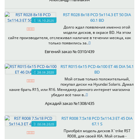
RST R028 8x18 PCD 5x114.3 ET 50 DIA
60.1 BD
16.10.2020
Долго ждал появления именно этой
модели дисков, в окрасе BD. На этом
сайте производителя, отслеживал наличие в течении месяца, как
только появились за..
Евгений заказ № 0310/439
RST R015 6x15 PCD 4x100 ET 46 DIA 54.1
BD
28.08.2020
Мой отзыв только положительный,
покупал диски на Hyundai Solaris. Думал
какие брать R15, или R16. Менеджер данного интернет магазина
убедил всё таки в..
Аркадий заказ №1308/435
RST R008 7.5x18 PCD 5x114.3 ET 45 DIA
67.1 S
08.08.2020
Приобрёл модель дисков X`trike RST
R008, для своей KIA. Мой отзыв -