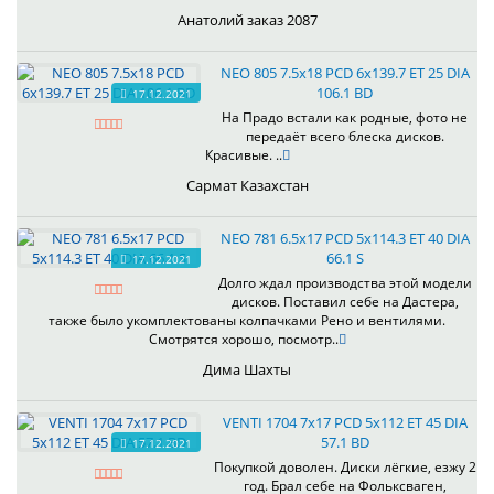
Анатолий заказ 2087
NEO 805 7.5x18 PCD 6x139.7 ET 25 DIA
106.1 BD
17.12.2021
На Прадо встали как родные, фото не
передаёт всего блеска дисков.
Красивые. ..
Сармат Казахстан
NEO 781 6.5x17 PCD 5x114.3 ET 40 DIA
66.1 S
17.12.2021
Долго ждал производства этой модели
дисков. Поставил себе на Дастера,
также было укомплектованы колпачками Рено и вентилями.
Смотрятся хорошо, посмотр..
Дима Шахты
VENTI 1704 7x17 PCD 5x112 ET 45 DIA
57.1 BD
17.12.2021
Покупкой доволен. Диски лёгкие, езжу 2
год. Брал себе на Фольксваген,