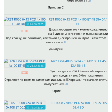
понравились ! ..
Ярослав С.
RST R065 6x15 PCD 4x100 ET 48 DIA 54.1
BL
26.06.2025
Диски хорошие, но к моему сожалению
на 1 диске много грязи и пыли закатали
под краску, не понимаю, как такой диск прошёл контроль качества!
очень таки..
Дмитрий
Tech Line 408 5.5x14 PCD 4x100 ET 45
DIA 56.1 S
28.12.2024
Лучшие диски R14. Отличный вариант
для хонды сивик 5-6го поколения.
Стреляют по всем параметрам идеально!!! Хорошо, что начали опять
выпускать их...
Юрик
RST R008 7.5x18 PCD 5x108 ET 50.5 DIA
63.4 BD
15.08.2024