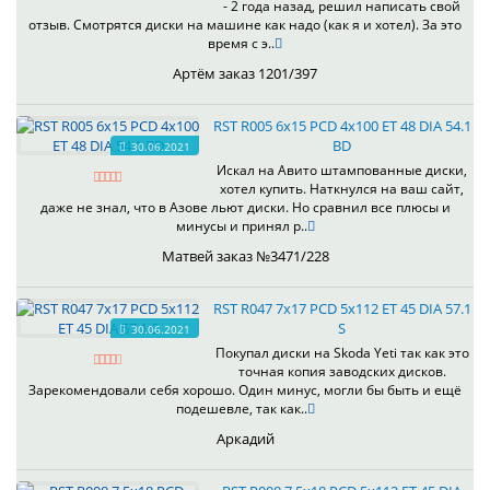
- 2 года назад, решил написать свой
отзыв. Смотрятся диски на машине как надо (как я и хотел). За это
время с э..
Артём заказ 1201/397
RST R005 6x15 PCD 4x100 ET 48 DIA 54.1
BD
30.06.2021
Искал на Авито штампованные диски,
хотел купить. Наткнулся на ваш сайт,
даже не знал, что в Азове льют диски. Но сравнил все плюсы и
минусы и принял р..
Матвей заказ №3471/228
RST R047 7x17 PCD 5x112 ET 45 DIA 57.1
S
30.06.2021
Покупал диски на Skoda Yeti так как это
точная копия заводских дисков.
Зарекомендовали себя хорошо. Один минус, могли бы быть и ещё
подешевле, так как..
Аркадий