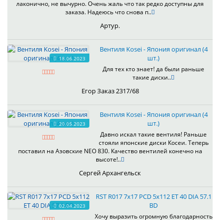
лаконично, не вычурно. Очень жаль что так редко доступны для
заказа. Надеюсь что снова п..
Артур.
Вентиля Kosei - Япония оригинал (4
шт.)
18.06.2023
Для тех кто знает! да были раньше
такие диски..
Егор Заказ 2317/68
Вентиля Kosei - Япония оригинал (4
шт.)
20.05.2023
Давно искал такие вентиля! Раньше
стояли японские диски Косеи. Теперь
поставил на Азовские NEO 830. Качество вентилей конечно на
высоте!..
Сергей Архангельск
RST R017 7x17 PCD 5x112 ET 40 DIA 57.1
BD
02.04.2023
Хочу выразить огромную благодарность