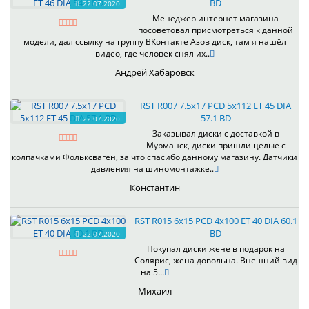
BD
22.07.2020
Менеджер интернет магазина
посоветовал присмотреться к данной
модели, дал ссылку на группу ВКонтакте Азов диск, там я нашёл
видео, где человек снял их..
Андрей Хабаровск
RST R007 7.5x17 PCD 5x112 ET 45 DIA
57.1 BD
22.07.2020
Заказывал диски с доставкой в
Мурманск, диски пришли целые с
колпачками Фольксваген, за что спасибо данному магазину. Датчики
давления на шиномонтажке..
Константин
RST R015 6x15 PCD 4x100 ET 40 DIA 60.1
BD
22.07.2020
Покупал диски жене в подарок на
Солярис, жена довольна. Внешний вид
на 5...
Михаил