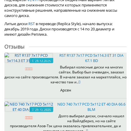
дисков, для снижения стоимости которых применяются
конструктивные решения, направленные на снижение массы
самого диска.
Литые диски
RST
в переводе (Replica Style), начало выпуска:
декабрь 2019 года. Диски производятся с 14 по 20 диаметр и
имеют дизайн Реплика.
Отзывы
RST R137 7x17 PCD 5x114.3 ET 31 DIA
67.1 BD
29.12.2025
Выбирал колесные диски на многих
сайтах. Выбор был очевиден, заказал
диски на сайте производителя. В начале заказал на маркетплэйсе, но
качество там и..
Арсен
NEO 740 7x17 PCD 5x112 ET 40 DIA 66.6
BLM
29.12.2025
Долго выбирал диски, сначало нашел
на Вайлдбериз, но на сайте
производителя Азов-Тэк цена оказалась привлекательнее, да и
гарантия не помешает...