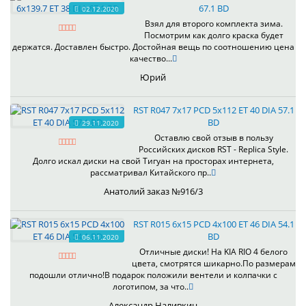
67.1 BD
02.12.2020
Взял для второго комплекта зима.
Посмотрим как долго краска будет
держатся. Доставлен быстро. Достойная вещь по соотношению цена
качество...
Юрий
RST R047 7x17 PCD 5x112 ET 40 DIA 57.1
BD
29.11.2020
Оставлю свой отзыв в пользу
Российских дисков RST - Replica Style.
Долго искал диски на свой Тигуан на просторах интернета,
рассматривал Китайского пр..
Анатолий заказ №916/3
RST R015 6x15 PCD 4x100 ET 46 DIA 54.1
BD
06.11.2020
Отличные диски! На KIA RIO 4 белого
цвета, смотрятся шикарно.По размерам
подошли отлично!В подарок положили вентели и колпачки с
логотипом, за что..
Александр Наливкин