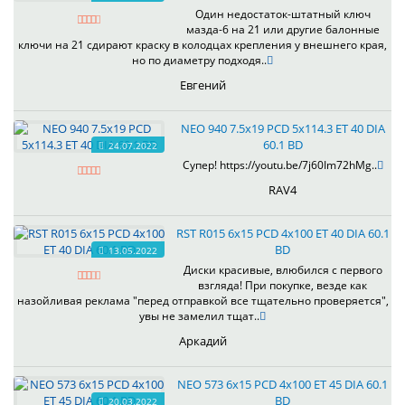
Один недостаток-штатный ключ
мазда-6 на 21 или другие балонные
ключи на 21 сдирают краску в колодцах крепления у внешнего края,
но по диаметру подходя..
Евгений
NEO 940 7.5x19 PCD 5x114.3 ET 40 DIA
60.1 BD
24.07.2022
Супер! https://youtu.be/7j60Im72hMg..
RAV4
RST R015 6x15 PCD 4x100 ET 40 DIA 60.1
BD
13.05.2022
Диски красивые, влюбился с первого
взгляда! При покупке, везде как
назойливая реклама "перед отправкой все тщательно проверяется",
увы не замелил тщат..
Аркадий
NEO 573 6x15 PCD 4x100 ET 45 DIA 60.1
BD
20.03.2022