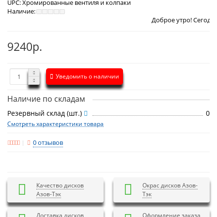
UPC:
Хромированные вентиля и колпаки
Наличие:
Доброе утро! Сегодня
Пятница 7 а
9240р.
Уведомить о наличии
Наличие по складам
Резервный склад (шт.)
0
Смотреть характеристики товара
0 отзывов
Качество дисков
Окрас дисков Азов-
Азов-Тэк
Тэк
Доставка дисков
Оформление заказа