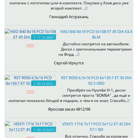
колпачки с логотипом шли в комплекте. Покупаю у Азов диск уже
второй комплект. ..
Геннадий Астрахань
NEO 840 8x18 PCD 5x108 ET 45 DIA 63.4
BLM
17.12.2021
Достойно смотрятся на автомобиле.
Диски с оригинальными параметрами
на Форд. ..
Сергей Иркутск
RST R056 6.5x16 PCD 6x139.7 ET 50 DIA
92.5 GRD
09.12.2021
Приобрёл на Hyundai H-1, диски
смотрятся проста "БОМБА" , да ещё и
колпачки полажили Хёндэй в подарок, о чём я не знал. Спасибо..
Ярослав заказ 4812/98
VENTI 1716 7x17 PCD 5x112 ET 45 DIA
57.1 BD
09.12.2021
Всё отлично. Спасибо за колпачки