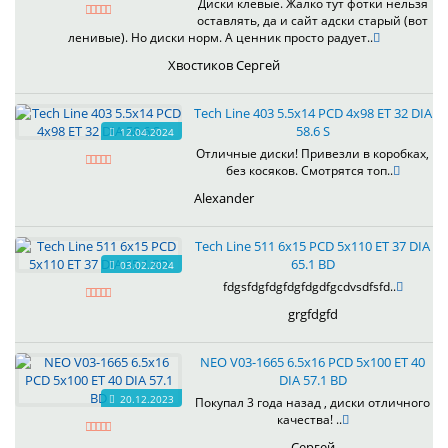
Диски клевые. Жалко тут фотки нельзя
оставлять, да и сайт адски старый (вот
ленивые). Но диски норм. А ценник просто радует..
Хвостиков Сергей
Tech Line 403 5.5x14 PCD 4x98 ET 32 DIA
58.6 S
12.04.2024
Отличные диски! Привезли в коробках,
без косяков. Смотрятся топ..
Alexander
Tech Line 511 6x15 PCD 5x110 ET 37 DIA
65.1 BD
03.02.2024
fdgsfdgfdgfdgfdgdfgcdvsdfsfd..
grgfdgfd
NEO V03-1665 6.5x16 PCD 5x100 ET 40
DIA 57.1 BD
20.12.2023
Покупал 3 года назад , диски отличного
качества! ..
Сергей