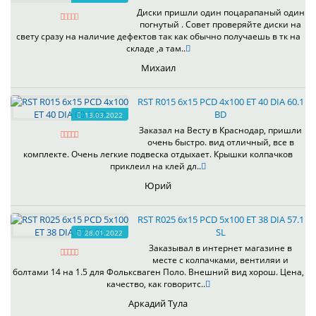
Диски пришли один поцарапаный один
погнутый . Совет проверяйте диски на
свету сразу на наличие дефектов так как обычно получаешь в тк на
складе ,а там..
Михаил
RST R015 6x15 PCD 4x100 ET 40 DIA 60.1
BD
13.03.2022
Заказал на Весту в Краснодар, пришли
очень быстро. вид отличный, все в
комплекте. Очень легкие подвеска отдыхает. Крышки колпачков
приклеил на клей дл..
Юрий
RST R025 6x15 PCD 5x100 ET 38 DIA 57.1
SL
28.01.2022
Заказывал в интернет магазине в
месте с колпачками, вентиляи и
болтами 14 на 1.5 для Фольксваген Поло. Внешний вид хорош. Цена,
качество, как говоритс..
Аркадий Тула