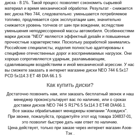
диска - 8.1%. Такой процесс позволяет сэкономить сырьевой
материал и время механической обработки. Результат - снижается
вес диска Нео 744, следовательно: уменьшается потребляемое
топливо, продлевается срок эксплуатации шин, значительно
снижается уровень толчков от шин при вождении, вследствие
уменьшения неподрессоренной массы автомобиля. Особенностями
марки дисков "NEO" являются эффектный дизайн и повышенные
прочностные характеристики. Поскольку разработкой занимались
Российские специалисты, изделия полностью адаптированы к
специфике отечественных дорог и воспринимаемых нагрузок. Они
хорошо сопротивляются ударным, разламывающим,
сдавливающим воздействиям и иной механической агрессии. У нас
вы сможете заказать в интернет магазине диски NEO 744 6.5x17
PCD 5x114.3 ET 48 DIA 66.1 S
Как купить диски?
Достаточно позвонить нам, или заказать бесплатный звонок и наш
менеджер проконсультирует вас по наличию, или о сроках
доставки дисков NEO 744 S R17*6.5 5x114.3 ET48 DIA66.1.
Все заказы обрабатывают менеджеры компании "Азовдиск".
При звонке, пожалуйста, продиктуйте этот код товара 104837-01,
это позволит быстрее дать нам ответ по наличию.
Цена действует, только при заказе через интернет магазин Азов-
Тэк .