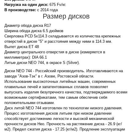
Нагрузка на один диск:
675 Fv/кг.
В производстве:
с 2014 года
Размер дисков
Диаметр обода диска R17
Ширина обода диска 6.5 дюймов
Сверловка PCD 5x114.3 складывается из количества крепежных
отверстий в диске "5" и расстояния между ними в 114.3 мм.
Вылет диска ET 48
Диаметр центрального отверстия в диске (измеряется в
миллиметрах): DIA 66.1
Литые диски NEO 744, в окрасе S (Silver).
Диски NEO 744 - Российский производитель. Изготавливаются на
заводе "Азов-Тэк" в г. Азове, Ростовской области.
Использование высокоточных литейных машин, современных
плавильных печей и запатентованных сплавов позволяет
выпускать изделия безупречного качества, подтверждаемого всеми
возможными сертификатами, тем самым обеспечив себя
положительными отзывами.
Диск литой NEO 744 изготовлен по технологии низкого давления.
Процесс изготовления дисков литьем при низком давлении
способствует достижению легкости и высокой механической
прочности дисков Нео. Прочность на растяжение диска - 26.9 (кг/
м2). Предел сжатия диска - 17.25 (кг/м2). Продление эксплуатации