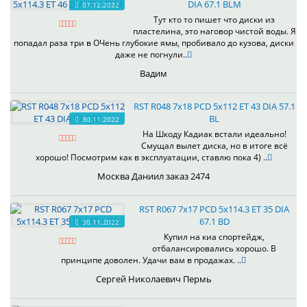
DIA 67.1 BLM
07.12.2022
Тут кто то пишет что диски из
пластелина, это наговор чистой воды. Я
попадал раза три в ОЧень глубокие ямы, пробивало до кузова, диски
даже не погнули..
Вадим
RST R048 7x18 PCD 5x112 ET 43 DIA 57.1
BL
30.11.2022
На Шкоду Кадиак встали идеально!
Смущал вылет диска, но в итоге всё
хорошо! Посмотрим как в эксплуатации, ставлю пока 4) ..
Москва Даниил заказ 2474
RST R067 7x17 PCD 5x114.3 ET 35 DIA
67.1 BD
30.11.2022
Купил на киа спортейдж,
отбалансировались хорошо. В
принципе доволен. Удачи вам в продажах. ..
Сергей Николаевич Пермь